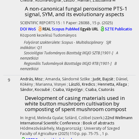
Chetna
;
Kozma-Bognár, László
;
Hamari, Zsuzsanna ✉
A non-canonical fungal peroxisome PTS-1
signal, SYM, and its evolutionary aspects
SCIENTIFIC REPORTS
15
:
1
Paper: 28088 , 15 p.
(2025)
DOI
WoS
REAL
Scopus
PubMed
Egyéb URL
SZTE Publicatio
Központi kezelésű
Tudományos
Folyóirat szakterülete: Scopus - Multidisciplinary SJR
indikátor: Q1
Szociológiai Tudományos Bizottság IXGJO SZTB [1901-] A
nemzetközi
Regionális Tudományok Bizottsága IXGJO RTB [1901-] B
nemzetközi
András, Misz
;
Amanda, Sándorné Szőke
;
Judit, Bajzát
;
Dániel,
9
Kökény
;
Marianna, Visnyei
;
László, Kredics
;
Henrietta, Allaga
;
Sándor, Kocsubé
;
Csaba, Vágvölgyi
;
Csaba, Csutorás
Development of casing materials used in
white button mushroom cultivation by
composting of spent mushroom compost
In: Ingrid, Melinda Gyalai; Szilárd, Czóbel (szerk.)
22nd Wellmann
International Scientific Conference : Book of abstracts
Hódmezővásárhely, Magyarország :
University of Szeged
Faculty of Agriculture
(2025)
110 p.
pp. 75-75. , 1 p.