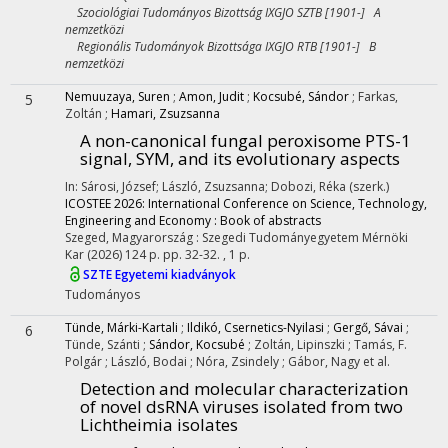
Szociológiai Tudományos Bizottság IXGJO SZTB [1901-] A
nemzetközi
Regionális Tudományok Bizottsága IXGJO RTB [1901-] B
nemzetközi
Nemuuzaya, Suren
;
Amon, Judit
;
Kocsubé, Sándor
;
Farkas,
5
Zoltán
;
Hamari, Zsuzsanna
A non-canonical fungal peroxisome PTS-1
signal, SYM, and its evolutionary aspects
In: Sárosi, József; László, Zsuzsanna; Dobozi, Réka (szerk.)
ICOSTEE 2026: International Conference on Science, Technology,
Engineering and Economy : Book of abstracts
Szeged, Magyarország :
Szegedi Tudományegyetem Mérnöki
Kar
(2026)
124 p.
pp. 32-32. , 1 p.
SZTE Egyetemi kiadványok
Tudományos
Tünde, Márki-Kartali
;
Ildikó, Csernetics-Nyilasi
;
Gergő, Sávai
;
6
Tünde, Szánti
;
Sándor, Kocsubé
;
Zoltán, Lipinszki
;
Tamás, F.
Polgár
;
László, Bodai
;
Nóra, Zsindely
;
Gábor, Nagy
et al.
Detection and molecular characterization
of novel dsRNA viruses isolated from two
Lichtheimia isolates