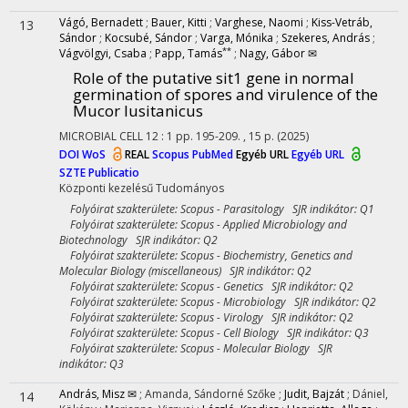
Vágó, Bernadett
;
Bauer, Kitti
;
Varghese, Naomi
;
Kiss-Vetráb,
13
Sándor
;
Kocsubé, Sándor
;
Varga, Mónika
;
Szekeres, András
;
**
Vágvölgyi, Csaba
;
Papp, Tamás
;
Nagy, Gábor ✉
Role of the putative sit1 gene in normal
germination of spores and virulence of the
Mucor lusitanicus
MICROBIAL CELL
12
:
1
pp. 195-209. , 15 p.
(2025)
DOI
WoS
REAL
Scopus
PubMed
Egyéb URL
Egyéb URL
SZTE Publicatio
Központi kezelésű
Tudományos
Folyóirat szakterülete: Scopus - Parasitology SJR indikátor: Q1
Folyóirat szakterülete: Scopus - Applied Microbiology and
Biotechnology SJR indikátor: Q2
Folyóirat szakterülete: Scopus - Biochemistry, Genetics and
Molecular Biology (miscellaneous) SJR indikátor: Q2
Folyóirat szakterülete: Scopus - Genetics SJR indikátor: Q2
Folyóirat szakterülete: Scopus - Microbiology SJR indikátor: Q2
Folyóirat szakterülete: Scopus - Virology SJR indikátor: Q2
Folyóirat szakterülete: Scopus - Cell Biology SJR indikátor: Q3
Folyóirat szakterülete: Scopus - Molecular Biology SJR
indikátor: Q3
András, Misz ✉
;
Amanda, Sándorné Szőke
;
Judit, Bajzát
;
Dániel,
14