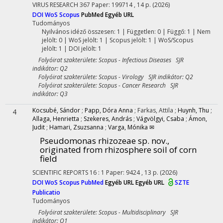
VIRUS RESEARCH
367
Paper: 199714 , 14 p.
(2026)
DOI
WoS
Scopus
PubMed
Egyéb URL
Tudományos
Nyilvános idéző összesen: 1
| Független: 0 | Függő: 1 | Nem
jelölt: 0 | WoS jelölt: 1 | Scopus jelölt: 1 | WoS/Scopus
jelölt: 1 | DOI jelölt: 1
Folyóirat szakterülete: Scopus - Infectious Diseases SJR
indikátor: Q2
Folyóirat szakterülete: Scopus - Virology SJR indikátor: Q2
Folyóirat szakterülete: Scopus - Cancer Research SJR
indikátor: Q3
Kocsubé, Sándor
;
Papp, Dóra Anna
;
Farkas, Attila
;
Huynh, Thu
;
4
Allaga, Henrietta
;
Szekeres, András
;
Vágvölgyi, Csaba
;
Ámon,
Judit
;
Hamari, Zsuzsanna
;
Varga, Mónika ✉
Pseudomonas rhizozeae sp. nov.,
originated from rhizosphere soil of corn
field
SCIENTIFIC REPORTS
16
:
1
Paper: 9424 , 13 p.
(2026)
DOI
WoS
Scopus
PubMed
Egyéb URL
Egyéb URL
SZTE
Publicatio
Tudományos
Folyóirat szakterülete: Scopus - Multidisciplinary SJR
indikátor: Q1