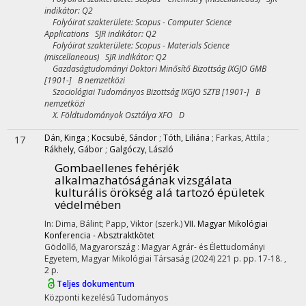
indikátor: Q2
Folyóirat szakterülete: Scopus - Computer Science
Applications SJR indikátor: Q2
Folyóirat szakterülete: Scopus - Materials Science
(miscellaneous) SJR indikátor: Q2
Gazdaságtudományi Doktori Minősítő Bizottság IXGJO GMB
[1901-] B nemzetközi
Szociológiai Tudományos Bizottság IXGJO SZTB [1901-] B
nemzetközi
X. Földtudományok Osztálya XFO D
Dán, Kinga
;
Kocsubé, Sándor
;
Tóth, Liliána
;
Farkas, Attila
;
17
Rákhely, Gábor
;
Galgóczy, László
Gombaellenes fehérjék
alkalmazhatóságának vizsgálata
kulturális örökség alá tartozó épületek
védelmében
In: Dima, Bálint; Papp, Viktor (szerk.)
VII. Magyar Mikológiai
Konferencia - Absztraktkötet
Gödöllő, Magyarország :
Magyar Agrár- és Élettudományi
Egyetem
,
Magyar Mikológiai Társaság
(2024)
221 p.
pp. 17-18. ,
2 p.
Teljes dokumentum
Központi kezelésű
Tudományos