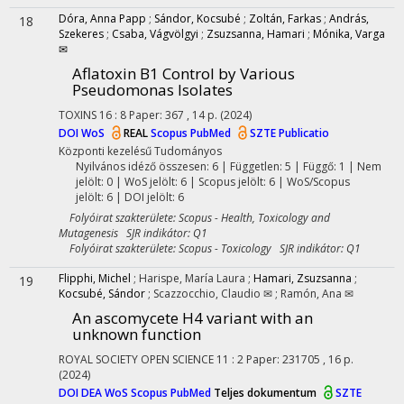
Dóra, Anna Papp
;
Sándor, Kocsubé
;
Zoltán, Farkas
;
András,
18
Szekeres
;
Csaba, Vágvölgyi
;
Zsuzsanna, Hamari
;
Mónika, Varga
✉
Aflatoxin B1 Control by Various
Pseudomonas Isolates
TOXINS
16
:
8
Paper: 367 , 14 p.
(2024)
DOI
WoS
REAL
Scopus
PubMed
SZTE Publicatio
Központi kezelésű
Tudományos
Nyilvános idéző összesen: 6
| Független: 5 | Függő: 1 | Nem
jelölt: 0 | WoS jelölt: 6 | Scopus jelölt: 6 | WoS/Scopus
jelölt: 6 | DOI jelölt: 6
Folyóirat szakterülete: Scopus - Health, Toxicology and
Mutagenesis SJR indikátor: Q1
Folyóirat szakterülete: Scopus - Toxicology SJR indikátor: Q1
Flipphi, Michel
;
Harispe, María Laura
;
Hamari, Zsuzsanna
;
19
Kocsubé, Sándor
;
Scazzocchio, Claudio ✉
;
Ramón, Ana ✉
An ascomycete H4 variant with an
unknown function
ROYAL SOCIETY OPEN SCIENCE
11
:
2
Paper: 231705 , 16 p.
(2024)
DOI
DEA
WoS
Scopus
PubMed
Teljes dokumentum
SZTE