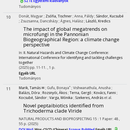
SZTE Egyetemi kiadványok
Tudományos
Donát, Magyar
;
Zsófia, Tischner
;
Anna, Páldy
;
Sándor, Kucsubé
10
;
Zsuzsanna, Dancsházy
;
Ágnes, Halász
;
László, Kredics
The impact of global megatrends on
microfungi in the Pannonian
Biogeographical Region: a climate change
perspective
In:
II. Natural Hazards and Climate Change Conference:
International Conference for identifying and tackling challenges
together
(2025)
pp. 11-11. , 1 p.
Egyéb URL
Tudományos
*
Marik, Tamás ✉
;
Gufu, Bonaya
;
Vishwanathula, Anusha
;
11
Balázs, Dóra
;
Rozsnyói, Ákos
;
Terna, Gergő
;
Kovács, Fanni
;
Kocsubé, Sándor
;
Varga, Mónika
;
Szekeres, András
et al.
Novel peptaibiotics identified from
Trichoderma clade Viride
NATURAL PRODUCTS AND BIOPROSPECTING
15
:
1
Paper: 48 ,
55 p.
(2025)
DOI
WoS
Wos-CSCD (Chinese)
Scopus
PubMed
Egyéb URL