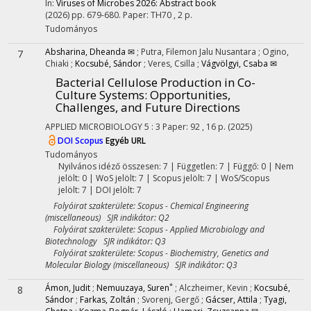
In:
Viruses of Microbes 2026: Abstract book
(2026)
pp. 679-680. Paper: TH70 , 2 p.
Tudományos
Absharina, Dheanda ✉
;
Putra, Filemon Jalu Nusantara
;
Ogino,
7
Chiaki
;
Kocsubé, Sándor
;
Veres, Csilla
;
Vágvölgyi, Csaba ✉
Bacterial Cellulose Production in Co-
Culture Systems: Opportunities,
Challenges, and Future Directions
APPLIED MICROBIOLOGY
5
:
3
Paper: 92 , 16 p.
(2025)
DOI
Scopus
Egyéb URL
Tudományos
Nyilvános idéző összesen: 7
| Független: 7 | Függő: 0 | Nem
jelölt: 0 | WoS jelölt: 7 | Scopus jelölt: 7 | WoS/Scopus
jelölt: 7 | DOI jelölt: 7
Folyóirat szakterülete: Scopus - Chemical Engineering
(miscellaneous) SJR indikátor: Q2
Folyóirat szakterülete: Scopus - Applied Microbiology and
Biotechnology SJR indikátor: Q3
Folyóirat szakterülete: Scopus - Biochemistry, Genetics and
Molecular Biology (miscellaneous) SJR indikátor: Q3
*
Ámon, Judit
;
Nemuuzaya, Suren
;
Alczheimer, Kevin
;
Kocsubé,
8
Sándor
;
Farkas, Zoltán
;
Svorenj, Gergő
;
Gácser, Attila
;
Tyagi,