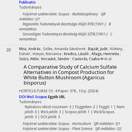
Publicatio
Tudományos
Folyóirat szakterülete: Scopus - Multidisciplinary SJR
indikátor: Q1
Regionális Tudományok Bizottsága IXGJO RTB [1901-] B
nemzetközi
Szociológiai Tudományos Bizottság IXGJO SZTB [1901-] C
nemzetközi
Misz, András
;
Szőke, Amanda Sándorné
;
Bajzát, Judit
;
Kökény,
20
Dániel
;
Visnyei, Marianna
;
Kredics, László
;
Allaga, Henrietta
;
Szűcs, Attila
;
Kocsubé, Sándor
;
Csutorás, Csaba ✉
et al.
A Comparative Study of Calcium Sulfate
Alternatives in Compost Production for
White Button Mushroom (Agaricus
bisporus)
HORTICULTURAE
10
:
4
Paper: 378 , 10 p.
(2024)
DOI
WoS
Scopus
Egyéb URL
Tudományos
Nyilvános idéző összesen: 3
| Független: 2 | Függő: 1 | Nem
jelölt: 0 | WoS jelölt: 3 | Scopus jelölt: 1 | WoS/Scopus
jelölt: 3 | DOI jelölt: 3
Folyóirat szakterülete: Scopus - Horticulture SJR indikátor: Q1
Folyóirat szakterülete: Scopus - Plant Science SJR indikátor: Q2