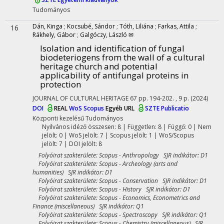
Tudományos
Dán, Kinga
;
Kocsubé, Sándor
;
Tóth, Liliána
;
Farkas, Attila
;
16
Rákhely, Gábor
;
Galgóczy, László ✉
Isolation and identification of fungal
biodeteriogens from the wall of a cultural
heritage church and potential
applicability of antifungal proteins in
protection
JOURNAL OF CULTURAL HERITAGE
67
pp. 194-202. , 9 p.
(2024)
DOI
REAL
WoS
Scopus
Egyéb URL
SZTE Publicatio
Központi kezelésű
Tudományos
Nyilvános idéző összesen: 8
| Független: 8 | Függő: 0 | Nem
jelölt: 0 | WoS jelölt: 7 | Scopus jelölt: 1 | WoS/Scopus
jelölt: 7 | DOI jelölt: 8
Folyóirat szakterülete: Scopus - Anthropology SJR indikátor: D1
Folyóirat szakterülete: Scopus - Archeology (arts and
humanities) SJR indikátor: D1
Folyóirat szakterülete: Scopus - Conservation SJR indikátor: D1
Folyóirat szakterülete: Scopus - History SJR indikátor: D1
Folyóirat szakterülete: Scopus - Economics, Econometrics and
Finance (miscellaneous) SJR indikátor: Q1
Folyóirat szakterülete: Scopus - Spectroscopy SJR indikátor: Q1
Folyóirat szakterülete: Scopus - Chemistry (miscellaneous) SJR