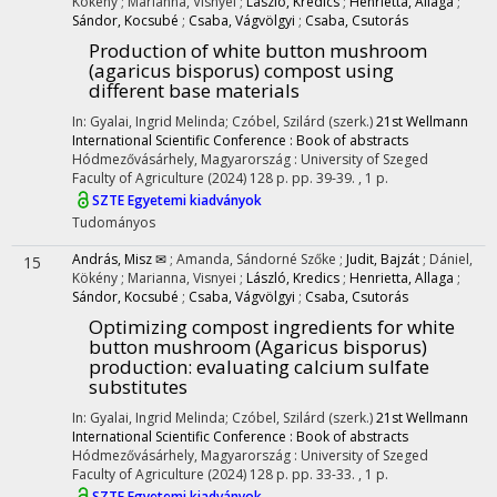
Kökény
;
Marianna, Visnyei
;
László, Kredics
;
Henrietta, Allaga
;
Sándor, Kocsubé
;
Csaba, Vágvölgyi
;
Csaba, Csutorás
Production of white button mushroom
(agaricus bisporus) compost using
different base materials
In: Gyalai, Ingrid Melinda; Czóbel, Szilárd (szerk.)
21st Wellmann
International Scientific Conference : Book of abstracts
Hódmezővásárhely, Magyarország :
University of Szeged
Faculty of Agriculture
(2024)
128 p.
pp. 39-39. , 1 p.
SZTE Egyetemi kiadványok
Tudományos
András, Misz ✉
;
Amanda, Sándorné Szőke
;
Judit, Bajzát
;
Dániel,
15
Kökény
;
Marianna, Visnyei
;
László, Kredics
;
Henrietta, Allaga
;
Sándor, Kocsubé
;
Csaba, Vágvölgyi
;
Csaba, Csutorás
Optimizing compost ingredients for white
button mushroom (Agaricus bisporus)
production: evaluating calcium sulfate
substitutes
In: Gyalai, Ingrid Melinda; Czóbel, Szilárd (szerk.)
21st Wellmann
International Scientific Conference : Book of abstracts
Hódmezővásárhely, Magyarország :
University of Szeged
Faculty of Agriculture
(2024)
128 p.
pp. 33-33. , 1 p.
SZTE Egyetemi kiadványok