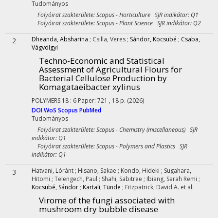
Tudományos
Folyóirat szakterülete: Scopus - Horticulture SJR indikátor: Q1
Folyóirat szakterülete: Scopus - Plant Science SJR indikátor: Q2
Dheanda, Absharina
;
Csilla, Veres
;
Sándor, Kocsubé
;
Csaba,
2
Vágvölgyi
Techno-Economic and Statistical
Assessment of Agricultural Flours for
Bacterial Cellulose Production by
Komagataeibacter xylinus
POLYMERS
18
:
6
Paper: 721 , 18 p.
(2026)
DOI
WoS
Scopus
PubMed
Tudományos
Folyóirat szakterülete: Scopus - Chemistry (miscellaneous) SJR
indikátor: Q1
Folyóirat szakterülete: Scopus - Polymers and Plastics SJR
indikátor: Q1
Hatvani, Lóránt
;
Hisano, Sakae
;
Kondo, Hideki
;
Sugahara,
3
Hitomi
;
Telengech, Paul
;
Shahi, Sabitree
;
Ibiang, Sarah Remi
;
Kocsubé, Sándor
;
Kartali, Tünde
;
Fitzpatrick, David A.
et al.
Virome of the fungi associated with
mushroom dry bubble disease