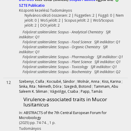
SZTE Publicatio
Központi kezelésű
Tudományos
Nyilvános idéző összesen: 2
| Független: 2 | Függő: 0 | Nem
jelölt: 0 | WoS jelölt: 2 | Scopus jelölt: 2 | WoS/Scopus
jelölt: 2 | DOI jelölt: 2
Folyóirat szakterülete: Scopus - Analytical Chemistry SJR
indikátor: Q1
Folyóirat szakterülete: Scopus - Food Science SJR indikátor: Q1
Folyóirat szakterülete: Scopus - Organic Chemistry SJR
indikátor: Q1
Folyóirat szakterülete: Scopus - Pharmacology SJR indikátor: Q1
Folyóirat szakterülete: Scopus - Plant Science SJR indikátor: Q1
Folyóirat szakterülete: Scopus - Toxicology SJR indikátor: Q1
Folyóirat szakterülete: Scopus - Biochemistry SJR indikátor: Q2
Szebenyi, Csilla
;
Kocsubé, Sándor
;
Molnár, Anna
;
Kiss, Karina
;
12
Sinka, Rita
;
Németh, Dóra
;
Szegedi, Botond
;
Tammam, Abu
Saleem K. Siliman
;
Vágvölgyi, Csaba
;
Papp, Tamás
Virulence-associated traits in Mucor
lusitanicus
In:
ABSTRACTS of the 7th Central European Forum for
Microbiology
(2025)
pp. 74-74. , 1 p.
Tudományos