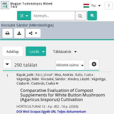
Magyar Tudományos Művek
hu
?
Tára
Kocsubé Sándor
(Mikrobiológia)
Adatlap
Listák
Táblázatok
290 találat
Idézetek száma
Bajzát, Judit
;
Rácz, József
;
Misz, András
;
Balla, Csaba
;
1
Vágvölgyi, Máté
;
Kocsubé, Sándor
;
Kredics, László
;
Vágvölgyi,
Csaba ✉
;
Csutorás, Csaba ✉
Comparative Evaluation of Compost
Supplements for White Button Mushroom
(Agaricus bisporus) Cultivation
HORTICULTURAE
12
:
4
p. 452 , 16 p.
(2026)
DOI
WoS
Scopus
Egyéb URL
Teljes dokumentum