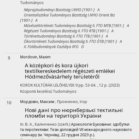
Tudományos
Néprajztudományi Bizottság I.NYIO [1901-] A
Orientalisztikai Tudományos Bizottság I.NYIO Orient Biz
[1901-] A
Művészettörténeti Tudományos Bizottság II. FTO MTB [1901-] A
Régészeti Tudományos Bizottság II. FTO RTB [1901-] A
Történettudományi Bizottság II. FTO TTB [1901-] A
Ókortörténeti Tudományos Bizottság II. FTO ÓTB [1901-] A
X. Földtudományok Osztálya XFO D
Mordovin, Maxim
9
A középkori és kora újkori
textilkereskedelem régészeti emlékei
Hódmezővásárhely területéről
KOROK KULTÚRÁK LELŐHELYEK
9
pp. 53-64. , 12 p.
(2023)
Központi kezelésű
Tudományos
Мордовін, Максим
;
Прохненко, Ігор
10
Нові дані про нюрнберзькі тектильні
пломби на території України
In: В. А., Калініченко (szerk.)
Археологія Буковини: здобутки
та перспективи: Тези доповідей VІІ міжнародного наукового
семінару (м. Чернівці, 22 грудня 2023 р.).