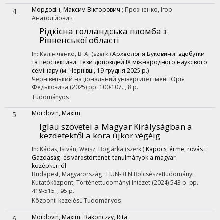
Мордовін, Максим Вікторович
;
Прохненко, Ігор
4
Анатолійович
Рідкісна голландська пломба з
Рівненської області
In: Калініченко, В. А. (szerk.)
Археологія Буковини: здобутки
та перспективи: Тези доповідей IX міжнародного наукового
семінару (м. Чернівці, 19 грудня 2025 р.)
Чернівецький національний університет імені Юрія
Федьковича
(2025)
pp. 100-107. , 8 p.
Tudományos
Mordovin, Maxim
5
Iglau szövetei a Magyar Királyságban a
kezdetektől a kora újkor végéig
In: Kádas, István; Weisz, Boglárka (szerk.)
Kapocs, érme, rovás :
Gazdaság- és várostörténeti tanulmányok a magyar
középkorról
Budapest, Magyarország :
HUN-REN Bölcsészettudományi
Kutatóközpont, Történettudományi Intézet
(2024)
543 p.
pp.
419-515. , 95 p.
Központi kezelésű
Tudományos
Mordovin, Maxim
;
Rakonczay, Rita
6