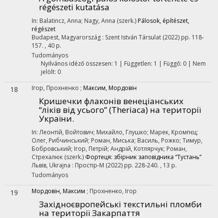
régészeti kutatása
In: Balatincz, Anna; Nagy, Anna (szerk.)
Pálosok, építészet,
régészet
Budapest, Magyarország :
Szent István Társulat
(2022)
pp. 118-
157. , 40 p.
Tudományos
Nyilvános idéző összesen: 1
| Független: 1 | Függő: 0 | Nem
jelölt: 0
Ігор, Прохненко
;
Максим, Мордовін
18
Кришечки флаконів венеціанських
“ліків від усього” (Theriaca) на території
України.
In: Леонтій, Войтович; Михайло, Глушко; Марек, Кромпєц;
Олег, Рибчинський; Роман, Миська; Василь, Рожко; Тимур,
Бобровський; Ігор, Петрій; Андрій, Котлярчук; Роман,
Стрехалюк (szerk.)
Фортеця: збірник заповідника “Тустань”
Львів, Ukrajna :
Простір-М
(2022)
pp. 228-240. , 13 p.
Tudományos
Мордовін, Максим
;
Прохненко, Ігор
19
Західноєвропейські текстильні пломби
на території Закарпаття