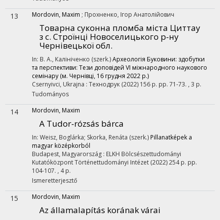
Mordovin, Maxim
;
Прохненко, Ігор Анатолійович
13
Товарна суконна пломба міста Циттау
з с. Строїнці Новоселицького р-ну
Чернівецької обл.
In: В. А., Калініченко (szerk.)
Археологія Буковини: здобутки
та перспективи: Тези доповідей VІ міжнародного наукового
семінару (м. Чернівці, 16 грудня 2022 р.)
Csernyivci, Ukrajna :
Технодрук
(2022)
156 p.
pp. 71-73. , 3 p.
Tudományos
Mordovin, Maxim
14
A Tudor-rózsás bárca
In: Weisz, Boglárka; Skorka, Renáta (szerk.)
Pillanatképek a
magyar középkorból
Budapest, Magyarország :
ELKH Bölcsészettudományi
Kutatóközpont Történettudományi Intézet
(2022)
254 p.
pp.
104-107. , 4 p.
Ismeretterjesztő
Mordovin, Maxim
15
Az államalapítás korának várai