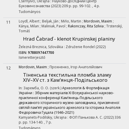
Csernyivci, Ukrajna :
Науково-дослідний Центр
Буковинознавства
(2023)
209 p.
pp. 99-102. , 4 p.
Tudományos
Loydl, Albert
;
Beljak, Ján
;
Miňo, Martin
;
Mordovin, Maxim
;
11
Kánya, Milan
;
Maliniak, Pavol
;
Rakonczay, Rita Szilvia
;
Trstenský,
Tomáš
Hrad Čabraď - klenot Krupinskej planiny
Železná Breznica, Szlovákia :
Združenie Rondel
(2022)
ISBN:
9788097447700
Ismeretterjesztő
Mordovin, Maxim
;
Прохненко, Ігор Анатолійович
12
Тіненська текстильна пломба зламу
XIV–XV ст. з Кам’янця-Подільського
In: Заремба, О. О. (szerk.)
Археологія & Фортифікація
України : Збірник матеріалів ХІ Всеукраїнської науково-
практичної конференції Кам’янець-Подільського
державного історичного музею-заповідника, присвяченої
світлій пам’яті українського археолога та історика Анатолія
Федоровича Гуцала (1946–2021)
Kamyanets-Podilskiy, Ukrajna :
ФОП Панькова А. С.
(2022)
336
p.
pp. 134-140. , 7 p.
Tudományos