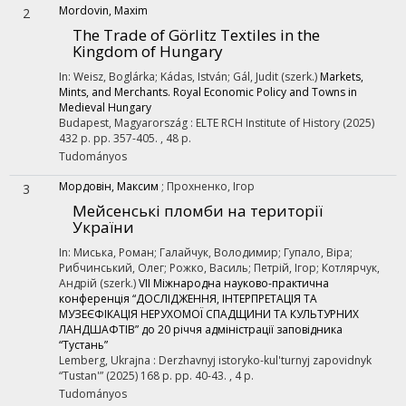
Mordovin, Maxim
2
The Trade of Görlitz Textiles in the
Kingdom of Hungary
In: Weisz, Boglárka; Kádas, István; Gál, Judit (szerk.)
Markets,
Mints, and Merchants. Royal Economic Policy and Towns in
Medieval Hungary
Budapest, Magyarország :
ELTE RCH Institute of History
(2025)
432 p.
pp. 357-405. , 48 p.
Tudományos
Мордовін, Максим
;
Прохненко, Ігор
3
Мейсенські пломби на території
України
In: Миська, Роман; Галайчук, Володимир; Гупало, Віра;
Рибчинський, Олег; Рожко, Василь; Петрій, Ігор; Котлярчук,
Андрій (szerk.)
VІІ Міжнародна науково-практична
конференція “ДОСЛІДЖЕННЯ, ІНТЕРПРЕТАЦІЯ ТА
МУЗЕЄФІКАЦІЯ НЕРУХОМОЇ СПАДЩИНИ ТА КУЛЬТУРНИХ
ЛАНДШАФТІВ” до 20 річчя адміністрації заповідника
“Тустань”
Lemberg, Ukrajna :
Derzhavnyj istoryko-kul'turnyj zapovidnyk
“Tustan'”
(2025)
168 p.
pp. 40-43. , 4 p.
Tudományos