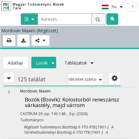
Magyar Tudományos Művek
hu
?
Tára
Mordovin Maxim
(Régészet)
Adatlap
Listák
Táblázatok
125 találat
Idézetek száma
Mordovin, Maxim
1
Bozók (Bzovík)
: Kolostorból reneszánsz
várkastély, majd várrom
CASTRUM
29.
pp. 143-148. , 6 p.
(2026)
Tudományos
Régészeti Tudományos Bizottság II. FTO RTB [1901-] A
Történettudományi Bizottság II. FTO TTB [1901-] A