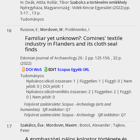
In: Deák, Attila; Kollár, Tibor
Szabolcs a történelmi emlékhely
Nyíregyháza, Magyarország :
Vidék Kincse Egyesület
(2022)
pp.
5-17. , 13 p.
Tudományos
Russow, E
;
Mordovin, M
;
Prokhnenko, I
16
Familiar yet unknown?
: Comines' textile
industry in Flanders and its cloth seal
finds
Estonian Journal of Archaeology
26
:
2
pp. 125-156. , 32 p.
(2022)
DOI
WoS
EDIT
Scopus
Egyéb URL
Tudományos
Nyilvános idéző összesen: 1
| Független: 1 | Függő: 0 | Nem
jelölt: 0 | DOI jelölt: 1
Nyilvános idéző+említés összesen: 2
| Független: 2 | Függő:
0 | Nem jelölt: 0
Folyóirat szakterülete: Scopus - Archeology (arts and
humanities) SJR indikátor: Q1
Folyóirat szakterülete: Scopus - Archeology SJR indikátor: Q1
Szakálos, Éva
;
Mordovin, Maxim
;
Botoš, Alexander
;
Tajkov,
17
Peter
A gombaszögi pálos kolostor története és