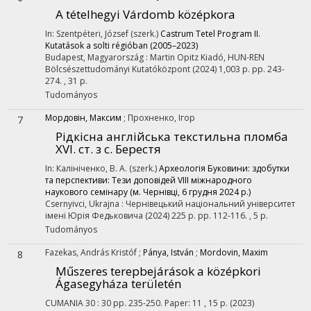
A tételhegyi Várdomb középkora
In: Szentpéteri, József (szerk.)
Castrum Tetel Program II.
Kutatások a solti régióban (2005–2023)
Budapest, Magyarország :
Martin Opitz Kiadó
,
HUN-REN
Bölcsészettudományi Kutatóközpont
(2024)
1,003 p.
pp. 243-
274. , 31 p.
Tudományos
Мордовін, Максим
;
Прохненко, Ігор
7
Рідкісна англійська текстильна пломба
ХVІ. ст. з с. Берестя
In: Калініченко, В. А. (szerk.)
Археологія Буковини: здобутки
та перспективи: Тези доповідей VІІІ міжнародного
наукового семінару (м. Чернівці, 6 грудня 2024 р.)
Csernyivci, Ukrajna :
Чернівецький національний університет
імені Юрія Федьковича
(2024)
225 p.
pp. 112-116. , 5 p.
Tudományos
Fazekas, András Kristóf
;
Pánya, István
;
Mordovin, Maxim
8
Műszeres terepbejárások a középkori
Ágasegyháza területén
CUMANIA
30
:
30
pp. 235-250. Paper: 11 , 15 p.
(2023)