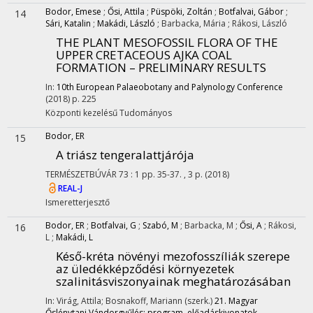
Bodor, Emese
;
Ősi, Attila
;
Püspöki, Zoltán
;
Botfalvai, Gábor
;
14
Sári, Katalin
;
Makádi, László
;
Barbacka, Mária
;
Rákosi, László
THE PLANT MESOFOSSIL FLORA OF THE
UPPER CRETACEOUS AJKA COAL
FORMATION – PRELIMINARY RESULTS
In:
10th European Palaeobotany and Palynology Conference
(2018)
p. 225
Központi kezelésű
Tudományos
Bodor, ER
15
A triász tengeralattjárója
TERMÉSZETBÚVÁR
73
:
1
pp. 35-37. , 3 p.
(2018)
REAL-J
Ismeretterjesztő
Bodor, ER
;
Botfalvai, G
;
Szabó, M
;
Barbacka, M
;
Ősi, A
;
Rákosi,
16
L
;
Makádi, L
Késő-kréta növényi mezofosszíliák szerepe
az üledékképződési környezetek
szalinitásviszonyainak meghatározásában
In: Virág, Attila; Bosnakoff, Mariann (szerk.)
21. Magyar
Őslénytani Vándorgyűlés: program, előadáskivonatok,