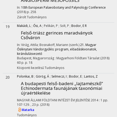
ANGIOSPERM MESOFOSSILS
In:
10th European Palaeobotany and Palynology Conference
(2018)
p. 258
Zárolt
Tudományos
Makádi, L
;
Ősi, A
;
Pelikán, P
;
Solt, P
;
Bodor, E R
19
Felső-triász gerinces maradványok
Csőváron
In: Virág, Attila; Bosnakoff, Mariann (szerk.)
21. Magyar
Őslénytani Vándorgyűlés: program, előadáskivonatok,
kirándulásvezető
Budapest, Magyarország :
Magyarhoni Földtani Társulat
(2018)
60 p.
p. 18
Központi kezelésű
Tudományos
Polonkai, B
;
Görög, Á
;
Selmeczi, I
;
Bodor, E
;
Lantos, Z
20
A budapesti felső-badeni „lajtamészkő”
Echinodermata faunájának taxonómiai
újraértékelése
MAGYAR ÁLLAMI FÖLDTANI INTÉZET ÉVI JELENTÉSE
2014
:
1
pp.
107-129. , 23 p.
(2018)
Matarka
Tudományos