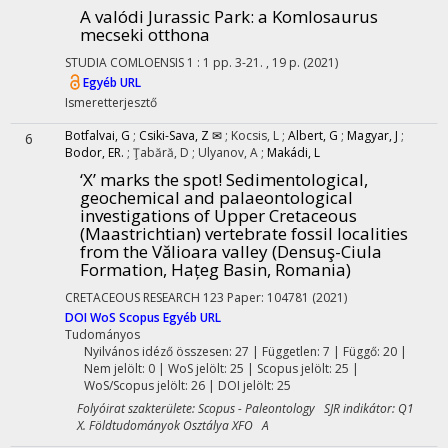
A valódi Jurassic Park: a Komlosaurus
mecseki otthona
STUDIA COMLOENSIS
1
:
1
pp. 3-21. , 19 p.
(2021)
Egyéb URL
Ismeretterjesztő
Botfalvai, G
;
Csiki-Sava, Z ✉
;
Kocsis, L
;
Albert, G
;
Magyar, J
;
6
Bodor, ER.
;
Ţabără, D
;
Ulyanov, A
;
Makádi, L
‘X’ marks the spot! Sedimentological,
geochemical and palaeontological
investigations of Upper Cretaceous
(Maastrichtian) vertebrate fossil localities
from the Vălioara valley (Densuş-Ciula
Formation, Hațeg Basin, Romania)
CRETACEOUS RESEARCH
123
Paper: 104781
(2021)
DOI
WoS
Scopus
Egyéb URL
Tudományos
Nyilvános idéző összesen: 27
| Független: 7 | Függő: 20 |
Nem jelölt: 0 | WoS jelölt: 25 | Scopus jelölt: 25 |
WoS/Scopus jelölt: 26 | DOI jelölt: 25
Folyóirat szakterülete: Scopus - Paleontology SJR indikátor: Q1
X. Földtudományok Osztálya XFO A