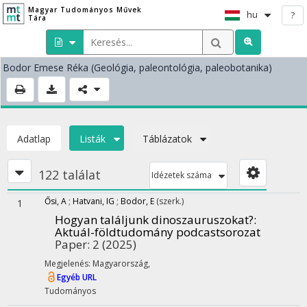
Magyar Tudományos Művek
hu
?
Tára
Bodor Emese Réka
(Geológia, paleontológia, paleobotanika)
Adatlap
Listák
Táblázatok
122 találat
Idézetek száma
Ősi, A
;
Hatvani, IG
;
Bodor, E
(szerk.)
1
Hogyan találjunk dinoszauruszokat?
:
Aktuál-földtudomány podcastsorozat
Paper: 2
(2025)
Megjelenés: Magyarország,
Egyéb URL
Tudományos