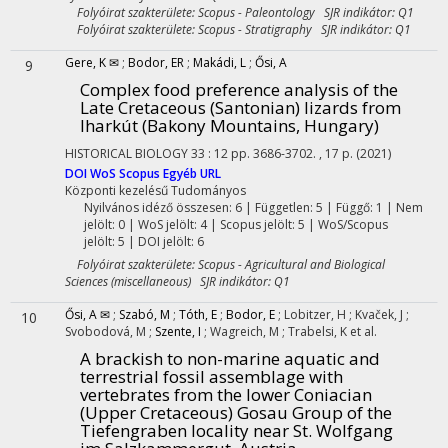
Folyóirat szakterülete: Scopus - Paleontology SJR indikátor: Q1
Folyóirat szakterülete: Scopus - Stratigraphy SJR indikátor: Q1
Gere, K ✉
;
Bodor, ER
;
Makádi, L
;
Ősi, A
9
Complex food preference analysis of the
Late Cretaceous (Santonian) lizards from
Iharkút (Bakony Mountains, Hungary)
HISTORICAL BIOLOGY
33
:
12
pp. 3686-3702. , 17 p.
(2021)
DOI
WoS
Scopus
Egyéb URL
Központi kezelésű
Tudományos
Nyilvános idéző összesen: 6
| Független: 5 | Függő: 1 | Nem
jelölt: 0 | WoS jelölt: 4 | Scopus jelölt: 5 | WoS/Scopus
jelölt: 5 | DOI jelölt: 6
Folyóirat szakterülete: Scopus - Agricultural and Biological
Sciences (miscellaneous) SJR indikátor: Q1
Ősi, A ✉
;
Szabó, M
;
Tóth, E
;
Bodor, E
;
Lobitzer, H
;
Kvaček, J
;
10
Svobodová, M
;
Szente, I
;
Wagreich, M
;
Trabelsi, K
et al.
A brackish to non-marine aquatic and
terrestrial fossil assemblage with
vertebrates from the lower Coniacian
(Upper Cretaceous) Gosau Group of the
Tiefengraben locality near St. Wolfgang