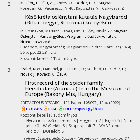
Makádi,, L.,
;
Ősi, A.
;
Szives, O.
;
Bodor, E. R.
;
Magyar, J.
;
2
Konecsni, G.
;
Vacarescu, M.-R.
;
Káposztás, V.
;
Csiki-Sava, Z
Késő kréta őslénytani kutatás Nagybáród
(Bihar megye, Románia) környékén
In: Bosnakoff, Mariann; Szives, Ottilia; Főzy, István
27. Magyar
Őslénytani Vándorgyűlés : Program, előadáskivonatok,
kirándulásvezető
Budapest, Magyarország :
Magyarhoni Földtani Társulat
(2024)
56 p.
pp. 22-23. , 2 p.
Központi kezelésű
Tudományos
Szabó, M ✉
;
Hammel, JU.
;
Harms, D
;
Kotthoff, U
;
Bodor, E
;
3
Novák, J
;
Kovács, K
;
Ősi, A
First record of the spider family
Hersiliidae (Araneae) from the Mesozoic of
Europe (Bakony Mts, Hungary)
CRETACEOUS RESEARCH
131
Paper: 105097 , 12 p.
(2022)
DOI
WoS
REAL
EDIT
Scopus
Egyéb URL
Központi kezelésű
Tudományos
Nyilvános idéző összesen: 8
| Független: 2 | Függő: 6 | Nem
jelölt: 0 | WoS jelölt: 6 | Scopus jelölt: 7 | WoS/Scopus
jelölt: 7 | DOI jelölt: 8
Folyóirat szakterülete: Scopus - Paleontology SJR indikátor: Q1