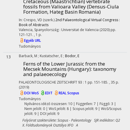
Cretaceous (Maastrichtian) vertebrate
fossils from Valioara Valley (Densus-Ciula
Formation, Hateg Basin Romania)
In: Crespo, VD (szerk.)
2nd Palaeontological Virtual Congress :
Book of Abstracts
Valencia, Spanyolország :
Universitat de Valencia
(2020)
pp.
121-121. , 1 p.
Egyéb URL
Tudományos
Barback, M
;
Kustatscher, E
;
Bodor, E
13
Ferns of the Lower Jurassic from the
Mecsek Mountains (Hungary): taxonomy
and palaeoecology
PALAEONTOLOGISCHE ZEITSCHRIFT
93
:
1
pp. 151-185. , 35 p.
(2019)
DOI
WoS
EDIT
REAL
Scopus
Tudományos
Nyilvános idéző összesen: 10
| Független: 7 | Függő: 3 |
Nem jelölt: 0 | WoS jelölt: 8 | Scopus jelölt: 9 | WoS/Scopus
jelölt: 9 | DOI jelölt: 9
Folyóirat szakterülete: Scopus - Paleontology SJR indikátor: Q2
X. Földtudományok Osztálya XFO A