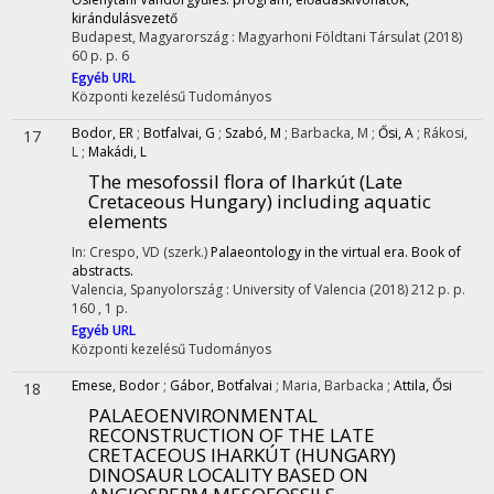
kirándulásvezető
Budapest, Magyarország :
Magyarhoni Földtani Társulat
(2018)
60 p.
p. 6
Egyéb URL
Központi kezelésű
Tudományos
Bodor, ER
;
Botfalvai, G
;
Szabó, M
;
Barbacka, M
;
Ősi, A
;
Rákosi,
17
L
;
Makádi, L
The mesofossil flora of Iharkút (Late
Cretaceous Hungary) including aquatic
elements
In: Crespo, VD (szerk.)
Palaeontology in the virtual era. Book of
abstracts.
Valencia, Spanyolország :
University of Valencia
(2018)
212 p.
p.
160 , 1 p.
Egyéb URL
Központi kezelésű
Tudományos
Emese, Bodor
;
Gábor, Botfalvai
;
Maria, Barbacka
;
Attila, Ősi
18
PALAEOENVIRONMENTAL
RECONSTRUCTION OF THE LATE
CRETACEOUS IHARKÚT (HUNGARY)
DINOSAUR LOCALITY BASED ON