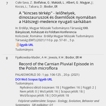
Csiki-Sava, Z
;
Botfalvai, G
;
Makádi, L
;
Albert, G
;
Magyar, J
;
7
Kocsis, L
;
Tabara, D
;
Bodor, ER
A "kincses térkép" - lelőhelyek,
dinoszauruszok és ősemlősök nyomában
a Hátszegi-medence nyugati sarkában
In: Erdélyi, Magyar Műszaki Tudományos Társaság
XXII.
Bányászati, Kohászati és Földtani Konferencia
Kolozsvár, Románia :
Erdélyi Magyar Műszaki Tudományos
Társaság (EMT)
(2021)
110 p.
pp. 57-61. , 5 p.
Egyéb URL
Tudományos
Fijałkowska-Mader, A ✉
;
Jewuła, K ✉
;
Bodor, ER ✉
8
Record of the Carnian Pluvial Episode in
the Polish microflora
PALAEOWORLD
30
:
1
pp. 106-125. , 20 p.
(2021)
DOI
WoS
Scopus
Egyéb URL
Tudományos
Nyilvános idéző összesen: 18
| Független: 16 | Függő: 2 |
Nem jelölt: 0 | WoS jelölt: 16 | Scopus jelölt: 18 |
WoS/Scopus jelölt: 18 | DOI jelölt: 18
Folyóirat szakterülete: Scopus - Ecology, Evolution, Behavior and
Systematics SJR indikátor: Q1