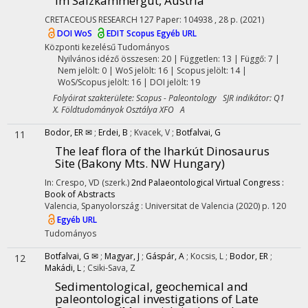
im Salzkammergut, Austria
CRETACEOUS RESEARCH
127
Paper: 104938 , 28 p.
(2021)
DOI
WoS
EDIT
Scopus
Egyéb URL
Központi kezelésű
Tudományos
Nyilvános idéző összesen: 20
| Független: 13 | Függő: 7 |
Nem jelölt: 0 | WoS jelölt: 16 | Scopus jelölt: 14 |
WoS/Scopus jelölt: 16 | DOI jelölt: 19
Folyóirat szakterülete: Scopus - Paleontology SJR indikátor: Q1
X. Földtudományok Osztálya XFO A
Bodor, ER ✉
;
Erdei, B
;
Kvacek, V
;
Botfalvai, G
11
The leaf flora of the Iharkút Dinosaurus
Site (Bakony Mts. NW Hungary)
In: Crespo, VD (szerk.)
2nd Palaeontological Virtual Congress :
Book of Abstracts
Valencia, Spanyolország :
Universitat de Valencia
(2020)
p. 120
Egyéb URL
Tudományos
Botfalvai, G ✉
;
Magyar, J
;
Gáspár, A
;
Kocsis, L
;
Bodor, ER
;
12
Makádi, L
;
Csiki-Sava, Z
Sedimentological, geochemical and
paleontological investigations of Late