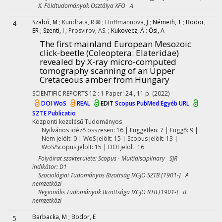
X. Földtudományok Osztálya XFO A
Szabó, M
;
Kundrata, R ✉
;
Hoffmannova, J
;
Németh, T
;
Bodor,
4
ER
;
Szenti, I
;
Prosvirov, AS.
;
Kukovecz, Á
;
Ősi, A
The first mainland European Mesozoic
click-beetle (Coleoptera: Elateridae)
revealed by X-ray micro-computed
tomography scanning of an Upper
Cretaceous amber from Hungary
SCIENTIFIC REPORTS
12
:
1
Paper: 24 , 11 p.
(2022)
DOI
WoS
REAL
EDIT
Scopus
PubMed
Egyéb URL
SZTE Publicatio
Központi kezelésű
Tudományos
Nyilvános idéző összesen: 16
| Független: 7 | Függő: 9 |
Nem jelölt: 0 | WoS jelölt: 15 | Scopus jelölt: 13 |
WoS/Scopus jelölt: 15 | DOI jelölt: 16
Folyóirat szakterülete: Scopus - Multidisciplinary SJR
indikátor: D1
Szociológiai Tudományos Bizottság IXGJO SZTB [1901-] A
nemzetközi
Regionális Tudományok Bizottsága IXGJO RTB [1901-] B
nemzetközi
Barbacka, M
;
Bodor, E
5