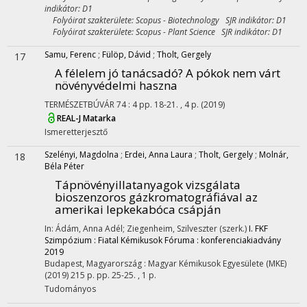
indikátor: D1
Folyóirat szakterülete: Scopus - Biotechnology SJR indikátor: D1
Folyóirat szakterülete: Scopus - Plant Science SJR indikátor: D1
Samu, Ferenc
;
Fülöp, Dávid
;
Tholt, Gergely
17
A félelem jó tanácsadó? A pókok nem várt
növényvédelmi haszna
TERMÉSZETBÚVÁR
74
:
4
pp. 18-21. , 4 p.
(2019)
REAL-J
Matarka
Ismeretterjesztő
Szelényi, Magdolna
;
Erdei, Anna Laura
;
Tholt, Gergely
;
Molnár,
18
Béla Péter
Tápnövényillatanyagok vizsgálata
bioszenzoros gázkromatográfiával az
amerikai lepkekabóca csápján
In: Ádám, Anna Adél; Ziegenheim, Szilveszter (szerk.)
I. FKF
Szimpózium : Fiatal Kémikusok Fóruma : konferenciakiadvány
2019
Budapest, Magyarország :
Magyar Kémikusok Egyesülete (MKE)
(2019)
215 p.
pp. 25-25. , 1 p.
Tudományos