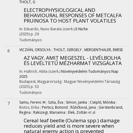
THOLT, G
ELECTROPHYSIOLOGICAL AND
BEHAVIOURAL RESPONSES OF METCALFA
PRUINOSA TO HOST PLANT VOLATILES
In: Eduardo, Nuno Barata (szerk.)
E-Niche
(2025)
p. 29
Tudományos
VICZIÁN, ORSOLYA
;
THOLT, GERGELY
;
MERGENTHALER, EMESE
6
AZ VAGY, AMIT MEGESZEL - LEVÉLBOLHA
ÉS LEVÉLTETŰ MÉZHARMAT VIZSGÁLATA
In: Haltrich, Attila (szerk.)
Növényvédelmi Tudományos Nap
2025
Budapest, Magyarország :
Magyar Növényvédelmi Társaság
(2025)
p. 53
Tudományos
Samu, Ferenc ✉
;
Szita, Éva
;
Simon, Janka
;
Cséplő, Mónika
;
7
Botos, Erika
;
Pertics, Botond
;
Růžičková, Jana
;
Gerstenbrand,
Regina
;
Rakszegi, Marianna
;
Elek, Zoltán
et al.
Cereal leaf beetle (Oulema spp.) damage
reduces yield and is more severe when
natural enemy action is prevented