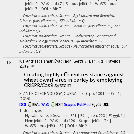
jelölt: 0 | WoS jelölt: 7 | Scopus jelölt: 4 | WoS/Scopus
jelölt: 7 | DOI jelölt: 7
Folyóirat szakterülete: Scopus - Agricultural and Biological
Sciences (miscellaneous) SJR indikátor: Q1
Folyóirat szakterülete: Scopus - Medicine (miscellaneous) SJR
indikátor: Q1
Folyóirat szakterülete: Scopus - Biochemistry, Genetics and
Molecular Biology (miscellaneous) SJR indikátor: Q2
Folyóirat szakterülete: Scopus - Neuroscience (miscellaneous) SJR
indikátor: Q2
Kis, András
;
Hamar, Éva
;
Tholt, Gergely
;
Bán, Rita
;
Havelda,
16
Zoltán ✉
Creating highly efficient resistance against
wheat dwarf virus in barley by employing
CRISPR/Cas9 system
PLANT BIOTECHNOLOGY JOURNAL
17
:
6
pp. 1004-1006. , 4 p.
(2019)
DOI
REAL
WoS
EDIT
Scopus
PubMed
Egyéb URL
Tudományos
Nyilvános idéző összesen: 221
| Független: 220 | Függő: 1 |
Nem jelölt: 0 | WoS jelölt: 120 | Scopus jelölt: 174 |
WoS/Scopus jelölt: 182 | DOI jelölt: 211
Folyóirat szakterülete: Scopus - Agronomy and Crop Science SJR