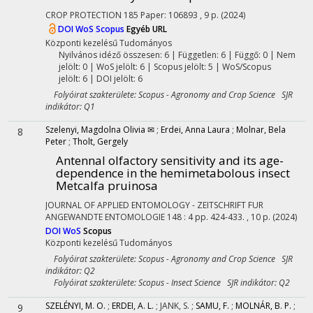
CROP PROTECTION
185
Paper: 106893 , 9 p.
(2024)
DOI
WoS
Scopus
Egyéb URL
Központi kezelésű
Tudományos
Nyilvános idéző összesen: 6
| Független: 6 | Függő: 0 | Nem
jelölt: 0 | WoS jelölt: 6 | Scopus jelölt: 5 | WoS/Scopus
jelölt: 6 | DOI jelölt: 6
Folyóirat szakterülete: Scopus - Agronomy and Crop Science SJR
indikátor: Q1
Szelenyi, Magdolna Olivia ✉
;
Erdei, Anna Laura
;
Molnar, Bela
8
Peter
;
Tholt, Gergely
Antennal olfactory sensitivity and its age-
dependence in the hemimetabolous insect
Metcalfa pruinosa
JOURNAL OF APPLIED ENTOMOLOGY - ZEITSCHRIFT FUR
ANGEWANDTE ENTOMOLOGIE
148
:
4
pp. 424-433. , 10 p.
(2024)
DOI
WoS
Scopus
Központi kezelésű
Tudományos
Folyóirat szakterülete: Scopus - Agronomy and Crop Science SJR
indikátor: Q2
Folyóirat szakterülete: Scopus - Insect Science SJR indikátor: Q2
SZELÉNYI, M. O.
;
ERDEI, A. L.
;
JANK, S.
;
SAMU, F.
;
MOLNÁR, B. P.
;
9