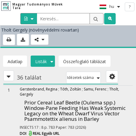
Magyar Tudományos Művek
hu
?
Tára
Tholt Gergely
(növényvédelmi rovartan)
Adatlap
Listák
Összefoglaló táblázat
36 találat
Idézetek száma
Gerstenbrand, Regina
;
Tóth, Zoltán
;
Samu, Ferenc
;
Tholt,
1
Gergely
Prior Cereal Leaf Beetle (Oulema spp.)
Window-Pane Feeding Has Weak Systemic
Legacy on the Wheat Dwarf Virus Vector
Psammotettix alienus in Barley
INSECTS
17
:
8
p. 783 Paper: 783
(2026)
DOI
REAL
Egyéb URL