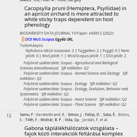
Cacopsylla pruni (Hemiptera, Psyllidae) in
an apricot orchard is more attracted to
white sticky traps dependent on host
phenology
BIODIVERSITY DATA JOURNAL
10
Paper: e93612
(2022)
DOI
WoS
Scopus
Egyéb URL
Tudományos
Nyilvános idéző összesen: 2
| Független: 2 | Függő: 0 | Nem
jelölt: 0 | WoS jelölt: 1 | WoS/Scopus jelölt: 1 | DOI jelölt: 2
Folyóirat szakterülete: Scopus - Agricultural and Biological
Sciences (miscellaneous) SJR indikátor: Q2
Folyóirat szakterülete: Scopus - Animal Science and Zoology SJR
indikátor: Q2
Folyóirat szakterülete: Scopus - Ecology SJR indikátor: Q2
Folyóirat szakterülete: Scopus - Ecology, Evolution, Behavior and
Systematics SJR indikátor: Q2
Folyóirat szakterülete: Scopus - Insect Science SJR indikátor: Q2
Folyóirat szakterülete: Scopus - Plant Science SJR indikátor: Q2
Samu, F
;
Gerstenbrand, R.
;
Simon, J.
;
Fülöp, D.
;
Szita, É.
;
Botos,
12
E.
;
Tóth, F.
;
Molnár, B. P.
;
Vida, Gy.
;
Jordán, F.
et al.
Gabona táplálékhálózatok vizsgálata –
fajok közti interakciók feltárása komplex