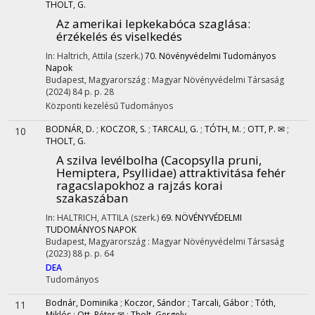
THOLT, G.
Az amerikai lepkekabóca szaglása:
érzékelés és viselkedés
In: Haltrich, Attila (szerk.)
70. Növényvédelmi Tudományos
Napok
Budapest, Magyarország :
Magyar Növényvédelmi Társaság
(2024)
84 p.
p. 28
Központi kezelésű
Tudományos
BODNÁR, D.
;
KOCZOR, S.
;
TARCALI, G.
;
TÓTH, M.
;
OTT, P. ✉
;
10
THOLT, G.
A szilva levélbolha (Cacopsylla pruni,
Hemiptera, Psyllidae) attraktivitása fehér
ragacslapokhoz a rajzás korai
szakaszában
In: HALTRICH, ATTILA (szerk.)
69. NÖVÉNYVÉDELMI
TUDOMÁNYOS NAPOK
Budapest, Magyarország :
Magyar Növényvédelmi Társaság
(2023)
88 p.
p. 64
DEA
Tudományos
Bodnár, Dominika
;
Koczor, Sándor
;
Tarcali, Gábor
;
Tóth,
11
Miklós
;
Ott, Péter ✉
;
Tholt, Gergely