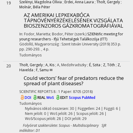
Szelényi, Magdolna Olívia
;
Erdei, Anna Laura
;
Tholt, Gergely
;
19
Molnár, Béla Péter
AZ AMERIKAI LEPKEKABÓCA
TÁPNÖVÉNYÉRZÉKELÉSÉNEK VIZSGÁLATA
BIOSZENZOROS GÁZKROMATOGRÁFIÁVAL
In: Fodor, Marietta; Bodor, Péter (szerk.)
SZIENtific meeting for
young researchers - Ifjú Tehetségek Találkozója (ITT)
Gödöllő, Magyarország :
Szent István University
(2019)
353 p.
pp. 290-293. , 4 p.
Tudományos
Tholt, Gergely
;
A, Kis
;
A, Medzihradszky
;
É, Szita
;
Z, Tóth
;
Z,
20
Havelda
;
F, Samu ✉
Could vectors’ fear of predators reduce the
spread of plant diseases?
SCIENTIFIC REPORTS
8
:
1
Paper: 8705
(2018)
DOI
REAL
WoS
EDIT
Scopus
PubMed
Tudományos
Nyilvános idéző összesen: 30
| Független: 24 | Függő: 6 |
Nem jelölt: 0 | WoS jelölt: 26 | Scopus jelölt: 26 |
WoS/Scopus jelölt: 28 | DOI jelölt: 29
Folyóirat szakterülete: Scopus - Multidisciplinary SJR
indikátor: D1