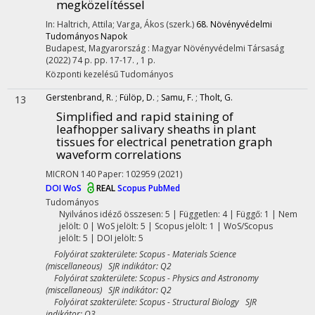
megközelítéssel
In: Haltrich, Attila; Varga, Ákos (szerk.)
68. Növényvédelmi
Tudományos Napok
Budapest, Magyarország :
Magyar Növényvédelmi Társaság
(2022)
74 p.
pp. 17-17. , 1 p.
Központi kezelésű
Tudományos
Gerstenbrand, R.
;
Fülöp, D.
;
Samu, F.
;
Tholt, G.
13
Simplified and rapid staining of
leafhopper salivary sheaths in plant
tissues for electrical penetration graph
waveform correlations
MICRON
140
Paper: 102959
(2021)
DOI
WoS
REAL
Scopus
PubMed
Tudományos
Nyilvános idéző összesen: 5
| Független: 4 | Függő: 1 | Nem
jelölt: 0 | WoS jelölt: 5 | Scopus jelölt: 1 | WoS/Scopus
jelölt: 5 | DOI jelölt: 5
Folyóirat szakterülete: Scopus - Materials Science
(miscellaneous) SJR indikátor: Q2
Folyóirat szakterülete: Scopus - Physics and Astronomy
(miscellaneous) SJR indikátor: Q2
Folyóirat szakterülete: Scopus - Structural Biology SJR
indikátor: Q3