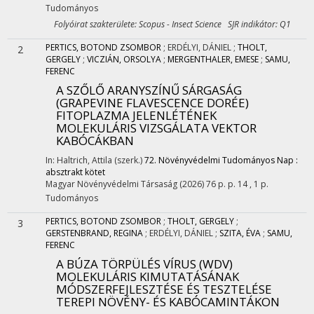
Tudományos
Folyóirat szakterülete: Scopus - Insect Science SJR indikátor: Q1
PERTICS, BOTOND ZSOMBOR
;
ERDÉLYI, DÁNIEL
;
THOLT,
2
GERGELY
;
VICZIÁN, ORSOLYA
;
MERGENTHALER, EMESE
;
SAMU,
FERENC
A SZŐLŐ ARANYSZÍNŰ SÁRGASÁG
(GRAPEVINE FLAVESCENCE DORÉE)
FITOPLAZMA JELENLÉTÉNEK
MOLEKULÁRIS VIZSGÁLATA VEKTOR
KABÓCÁKBAN
In: Haltrich, Attila (szerk.)
72. Növényvédelmi Tudományos Nap :
absztrakt kötet
Magyar Növényvédelmi Társaság
(2026)
76 p.
p. 14 , 1 p.
Tudományos
PERTICS, BOTOND ZSOMBOR
;
THOLT, GERGELY
;
3
GERSTENBRAND, REGINA
;
ERDÉLYI, DÁNIEL
;
SZITA, ÉVA
;
SAMU,
FERENC
A BÚZA TÖRPÜLÉS VÍRUS (WDV)
MOLEKULÁRIS KIMUTATÁSÁNAK
MÓDSZERFEJLESZTÉSE ÉS TESZTELÉSE
TEREPI NÖVÉNY- ÉS KABÓCAMINTÁKON