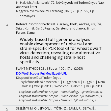
In: Haltrich, Attila (szerk.)
72. Növényvédelmi Tudományos Nap :
absztrakt kötet
Magyar Növényvédelmi Társaság
(2026)
76 p.
p. 56 , 1 p.
Tudományos
Botond, Zsombor Pertics ✉
;
Gergely, Tholt
;
András, Kis
;
Éva,
4
Szita
;
Kornél, Gerő
;
Regina, Gerstenbrand
;
Janka, Simon
;
Ferenc, Samu
Widely-based full-genome analyses
enable development of universal and
strain-specific PCR toolkit for wheat dwarf
virus detection, revealing new alternative
hosts and challenging strain-host
specificity
PLANT METHODS
21
:
1
Paper: 100 , 17 p.
(2025)
DOI
WoS
Scopus
PubMed
Egyéb URL
Központi kezelésű
Tudományos
Nyilvános idéző összesen: 1
| Független: 0 | Függő: 1 | Nem
jelölt: 0 | WoS jelölt: 1 | WoS/Scopus jelölt: 1 | DOI jelölt: 1
Folyóirat szakterülete: Scopus - Biotechnology SJR indikátor: Q1
Folyóirat szakterülete: Scopus - Plant Science SJR indikátor: Q1
Folyóirat szakterülete: Scopus - Genetics SJR indikátor: Q2
SZELÉNYI, M. O.
;
SIMON, J.
;
TÓTH, Z.
;
SAMU, F.
;
SZITA, É.
;
5