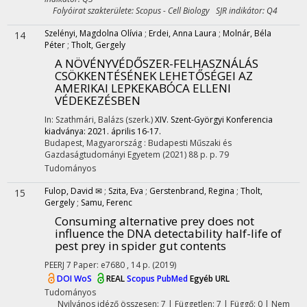
Folyóirat szakterülete: Scopus - Cell Biology SJR indikátor: Q4
Szelényi, Magdolna Olívia
;
Erdei, Anna Laura
;
Molnár, Béla
14
Péter
;
Tholt, Gergely
A NÖVÉNYVÉDŐSZER-FELHASZNÁLÁS
CSÖKKENTÉSÉNEK LEHETŐSÉGEI AZ
AMERIKAI LEPKEKABÓCA ELLENI
VÉDEKEZÉSBEN
In: Szathmári, Balázs (szerk.)
XIV. Szent-Györgyi Konferencia
kiadványa: 2021. április 16-17.
Budapest, Magyarország :
Budapesti Műszaki és
Gazdaságtudományi Egyetem
(2021)
88 p.
p. 79
Tudományos
Fulop, David ✉
;
Szita, Eva
;
Gerstenbrand, Regina
;
Tholt,
15
Gergely
;
Samu, Ferenc
Consuming alternative prey does not
influence the DNA detectability half-life of
pest prey in spider gut contents
PEERJ
7
Paper: e7680 , 14 p.
(2019)
DOI
WoS
REAL
Scopus
PubMed
Egyéb URL
Tudományos
Nyilvános idéző összesen: 7
| Független: 7 | Függő: 0 | Nem