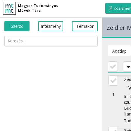
Magyar Tudományos
Közlemé
Művek Tára
Szerző
Intézmény
Témakör
Zeidler 
Adatlap
Zei
V
1
In:
szü
Bud
Tan
Tu
Zei