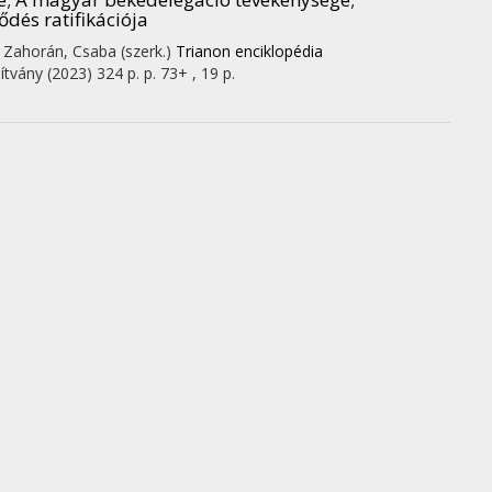
dés ratifikációja
; Zahorán, Csaba (szerk.)
Trianon enciklopédia
ítvány
(2023)
324 p.
p. 73+ , 19 p.
i tisztelettel Romsics Ignácnak
elölt: 0
zában : Tanulmányok a polgári átalakulás és a
 9 p.