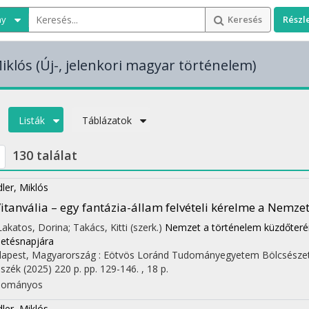
ny
Keresés
Részl
Miklós
(Új-, jelenkori magyar történelem)
Listák
Táblázatok
130 találat
dler, Miklós
itanvália – egy fantázia-állam felvételi kérelme a Nemze
 Lakatos, Dorina; Takács, Kitti (szerk.)
Nemzet a történelem küzdőteré
letésnapjára
apest, Magyarország :
Eötvös Loránd Tudományegyetem Bölcsészettu
szék
(2025)
220 p.
pp. 129-146. , 18 p.
dományos
dler, Miklós