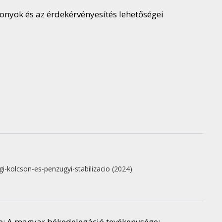
szonyok és az érdekérvényesítés lehetőségei
gi-kolcson-es-penzugyi-stabilizacio
(2024)
e; A magyar békedelegáció tevékenysége;