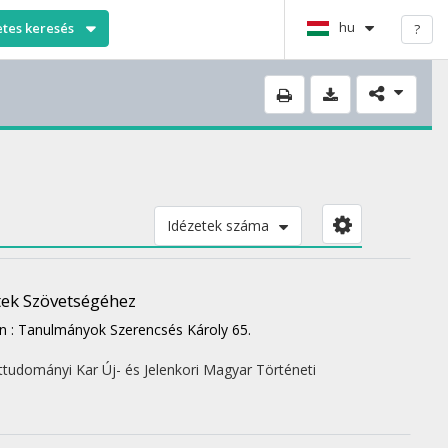
hu
etes keresés
?
Idézetek száma
tek Szövetségéhez
n : Tanulmányok Szerencsés Károly 65.
dományi Kar Új- és Jelenkori Magyar Történeti