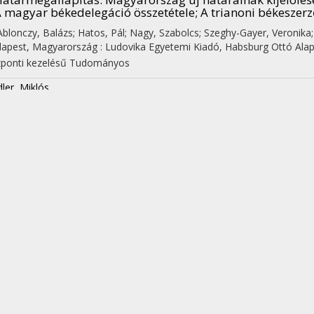
 magyar békedelegáció összetétele; A trianoni békeszerző
 Ablonczy, Balázs; Hatos, Pál; Nagy, Szabolcs; Szeghy-Gayer, Veronika
apest, Magyarország :
Ludovika Egyetemi Kiadó
,
Habsburg Ottó Alap
ponti kezelésű
Tudományos
dler, Miklós
omoskő és Somoskőújfalu visszatérése (1920–1924)
 Bödők, Gergely; Gali, Máté (szerk.)
A történelem bennünk él : tanítvány
apest, Magyarország :
Kocsis Kiadó
(2022)
486 p.
pp. 453-479. , 27 p.
dományos
Nyilvános idéző összesen: 1
| Független: 1 | Függő: 0 | Nem jelölt: 0
Nyilvános idéző+említés összesen: 2
| Független: 2 | Függő: 0 | Nem j
dler, Miklós
enf – a Nemzetek Szövetsége fővárosa
 Varga, Zsuzsanna; Melkovics, Tamás (szerk.)
Szabad nemzet szabad ha
zeti modernizáció kérdéseiről Erdődy Gábor 70. születésnapjára
apest, Magyarország :
L'Harmattan Kiadó
(2021)
326 p.
pp. 105-113. ,
dományos