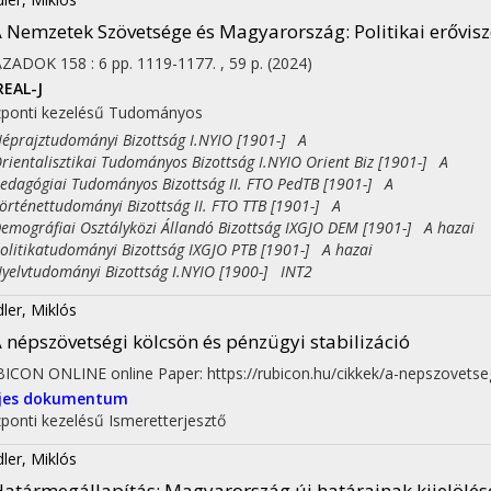
 Nemzetek Szövetsége és Magyarország
: Politikai erővi
ÁZADOK
158
:
6
pp. 1119-1177. , 59 p.
(2024)
REAL-J
ponti kezelésű
Tudományos
rajztudományi Bizottság I.NYIO [1901-] A
entalisztikai Tudományos Bizottság I.NYIO Orient Biz [1901-] A
on
agógiai Tudományos Bizottság II. FTO PedTB [1901-] A
ténettudományi Bizottság II. FTO TTB [1901-] A
ográfiai Osztályközi Állandó Bizottság IXGJO DEM [1901-] A hazai
itikatudományi Bizottság IXGJO PTB [1901-] A hazai
lvtudományi Bizottság I.NYIO [1900-] INT2
dler, Miklós
 népszövetségi kölcsön és pénzügyi stabilizáció
BICON ONLINE
online
Paper: https://rubicon.hu/cikkek/a-nepszovetse
ljes dokumentum
ponti kezelésű
Ismeretterjesztő
dler, Miklós
atármegállapítás: Magyarország új határainak kijelölés