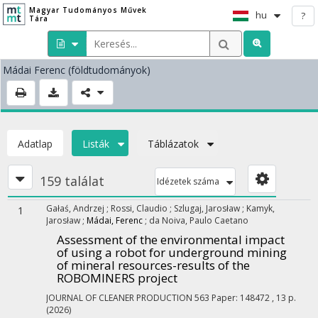
Magyar Tudományos Művek
hu
?
Tára
Mádai Ferenc
(földtudományok)
Adatlap
Listák
Táblázatok
159 találat
Idézetek száma
Gałaś, Andrzej
;
Rossi, Claudio
;
Szlugaj, Jarosław
;
Kamyk,
1
Jarosław
;
Mádai, Ferenc
;
da Noiva, Paulo Caetano
Assessment of the environmental impact
of using a robot for underground mining
of mineral resources-results of the
ROBOMINERS project
JOURNAL OF CLEANER PRODUCTION
563
Paper: 148472 , 13 p.
(2026)