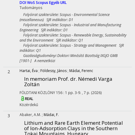
DOI
WoS
Scopus
Egyéb URL
Tudományos
Folyóirat szakterülete: Scopus - Environmental Science
(miscellaneous) SJR indikátor: D1
Folyóirat szakterülete: Scopus - Industrial and Manufacturing
Engineering SJR indikátor: D1
Folyóirat szakterülete: Scopus - Renewable Energy, Sustainability
and the Environment SJR indikátor: Q1
Folyóirat szakterülete: Scopus - Strategy and Management SJR
indikátor: Q1
Gazdaságtudományi Doktori Minősítő Bizottság IXGJO GMB
[1901-] A nemzetközi
Hartai, Éva
;
Földessy, János
;
Mádai, Ferenc
2
In memoriam Prof. dr. Némedi Varga
Zoltán
FÖLDTANI KÖZLÖNY
156
:
1
pp. 3-9. , 7 p.
(2026)
REAL
Közérdekű
Abaker, A.M.
;
Mádai, F.
3
Lithium and Rare Earth Element Potential
of Ion-Adsorption Clays in the Southern
Tokaj Mountains, Hungary