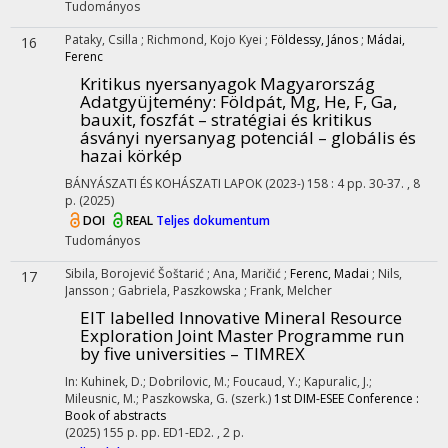
Tudományos
Pataky, Csilla
;
Richmond, Kojo Kyei
;
Földessy, János
;
Mádai,
16
Ferenc
Kritikus nyersanyagok Magyarország
Adatgyüjtemény: Földpát, Mg, He, F, Ga,
bauxit, foszfát – stratégiai és kritikus
ásványi nyersanyag potenciál – globális és
hazai körkép
BÁNYÁSZATI ÉS KOHÁSZATI LAPOK (2023-)
158
:
4
pp. 30-37. , 8
p.
(2025)
DOI
REAL
Teljes dokumentum
Tudományos
Sibila, Borojević Šoštarić
;
Ana, Maričić
;
Ferenc, Madai
;
Nils,
17
Jansson
;
Gabriela, Paszkowska
;
Frank, Melcher
EIT labelled Innovative Mineral Resource
Exploration Joint Master Programme run
by five universities – TIMREX
In: Kuhinek, D.; Dobrilovic, M.; Foucaud, Y.; Kapuralic, J.;
Mileusnic, M.; Paszkowska, G. (szerk.)
1st DIM-ESEE Conference :
Book of abstracts
(2025)
155 p.
pp. ED1-ED2. , 2 p.