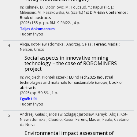
In: Kuhinek, D.; Dobrilovic, M.; Foucaud, Y.; Kapuralic, J.;
Mileusnic, M.; Paszkowska, G. (szerk.)
1st DIM-ESEE Conference :
Book of abstracts
(2025)
155 p.
pp. RM19-RM22. , 4 p.
Teljes dokumentum
Tudományos
Alicja, Kot-Niewiadomska
;
Andrzej, Gałaś
;
Ferenc, Mádai
;
4
Nelson, Cristo
Social aspects in innovative mining
technology – the case of ROBOMINERS
project
In: Wojciech, Piontek (szerk.)
EUIndTech2025 Industrial
technologies and materials for sustainable Europe, book of
abstracts
(2025)
pp. 59-59. , 1 p.
Egyéb URL
Tudományos
Andrzej, Gałaś
;
Jarosław, Szlugaj
;
Jarosław, Kamyk
;
Alicja, Kot-
5
Niewiadomska
;
Claudio, Rossi
;
Ferenc, Mádai
;
Paulo, Caetano
da Noiva
Environmental impact assessment of