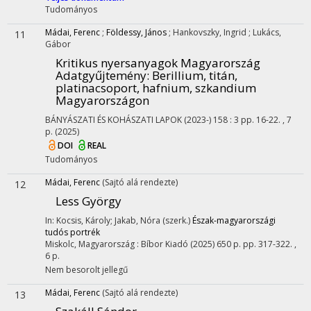
Tudományos
Mádai, Ferenc
;
Földessy, János
;
Hankovszky, Ingrid
;
Lukács,
11
Gábor
Kritikus nyersanyagok Magyarország
Adatgyűjtemény: Berillium, titán,
platinacsoport, hafnium, szkandium
Magyarországon
BÁNYÁSZATI ÉS KOHÁSZATI LAPOK (2023-)
158
:
3
pp. 16-22. , 7
p.
(2025)
DOI
REAL
Tudományos
Mádai, Ferenc
(Sajtó alá rendezte)
12
Less György
In: Kocsis, Károly; Jakab, Nóra (szerk.)
Észak-magyarországi
tudós portrék
Miskolc, Magyarország :
Bíbor Kiadó
(2025)
650 p.
pp. 317-322. ,
6 p.
Nem besorolt jellegű
Mádai, Ferenc
(Sajtó alá rendezte)
13