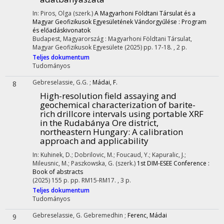
In: Piros, Olga (szerk.)
A Magyarhoni Földtani Társulat és a
Magyar Geofizikusok Egyesületének Vándorgyűlése : Program
és előadáskivonatok
Budapest, Magyarország :
Magyarhoni Földtani Társulat
,
Magyar Geofizikusok Egyesülete
(2025)
pp. 17-18. , 2 p.
Teljes dokumentum
Tudományos
Gebreselassie, G.G.
;
Mádai, F.
8
High-resolution field assaying and
geochemical characterization of barite-
rich drillcore intervals using portable XRF
in the Rudabánya Ore district,
northeastern Hungary: A calibration
approach and applicability
In: Kuhinek, D.; Dobrilovic, M.; Foucaud, Y.; Kapuralic, J.;
Mileusnic, M.; Paszkowska, G. (szerk.)
1st DIM-ESEE Conference :
Book of abstracts
(2025)
155 p.
pp. RM15-RM17. , 3 p.
Teljes dokumentum
Tudományos
Gebreselassie, G. Gebremedhin
;
Ferenc, Mádai
9