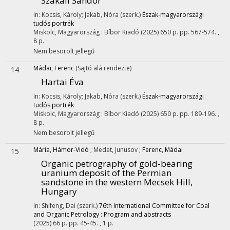
Szakáll Sándor
In: Kocsis, Károly; Jakab, Nóra (szerk.)
Észak-magyarországi
tudós portrék
Miskolc, Magyarország :
Bíbor Kiadó
(2025)
650 p.
pp. 567-574. ,
8 p.
Nem besorolt jellegű
Mádai, Ferenc
(Sajtó alá rendezte)
14
Hartai Éva
In: Kocsis, Károly; Jakab, Nóra (szerk.)
Észak-magyarországi
tudós portrék
Miskolc, Magyarország :
Bíbor Kiadó
(2025)
650 p.
pp. 189-196. ,
8 p.
Nem besorolt jellegű
Mária, Hámor-Vidó
;
Medet, Junusov
;
Ferenc, Mádai
15
Organic petrography of gold-bearing
uranium deposit of the Permian
sandstone in the western Mecsek Hill,
Hungary
In: Shifeng, Dai (szerk.)
76th International Committee for Coal
and Organic Petrology : Program and abstracts
(2025)
66 p.
pp. 45-45. , 1 p.