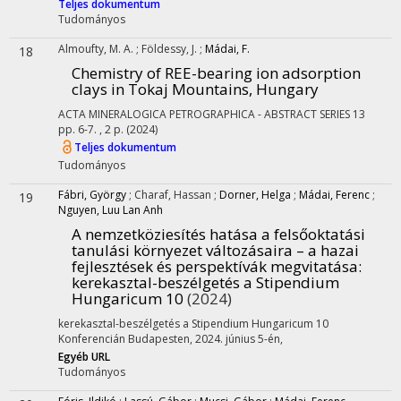
Teljes dokumentum
Tudományos
Almoufty, M. A.
;
Földessy, J.
;
Mádai, F.
18
Chemistry of REE-bearing ion adsorption
clays in Tokaj Mountains, Hungary
ACTA MINERALOGICA PETROGRAPHICA - ABSTRACT SERIES
13
pp. 6-7. , 2 p.
(2024)
Teljes dokumentum
Tudományos
Fábri, György
;
Charaf, Hassan
;
Dorner, Helga
;
Mádai, Ferenc
;
19
Nguyen, Luu Lan Anh
A nemzetköziesítés hatása a felsőoktatási
tanulási környezet változásaira – a hazai
fejlesztések és perspektívák megvitatása
:
kerekasztal-beszélgetés a Stipendium
Hungaricum 10
(2024)
kerekasztal-beszélgetés a Stipendium Hungaricum 10
Konferencián Budapesten, 2024. június 5-én
,
Egyéb URL
Tudományos