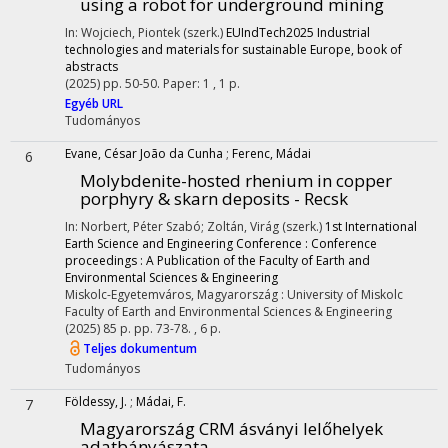
using a robot for underground mining
In: Wojciech, Piontek (szerk.)
EUIndTech2025 Industrial
technologies and materials for sustainable Europe, book of
abstracts
(2025)
pp. 50-50. Paper: 1 , 1 p.
Egyéb URL
Tudományos
Evane, César João da Cunha
;
Ferenc, Mádai
6
Molybdenite-hosted rhenium in copper
porphyry & skarn deposits - Recsk
In: Norbert, Péter Szabó; Zoltán, Virág (szerk.)
1st International
Earth Science and Engineering Conference : Conference
proceedings : A Publication of the Faculty of Earth and
Environmental Sciences & Engineering
Miskolc-Egyetemváros, Magyarország :
University of Miskolc
Faculty of Earth and Environmental Sciences & Engineering
(2025)
85 p.
pp. 73-78. , 6 p.
Teljes dokumentum
Tudományos
Földessy, J.
;
Mádai, F.
7
Magyarország CRM ásványi lelőhelyek
adatbányászata