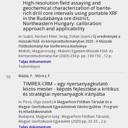
High-resolution field assaying and
geochemical characterization of barite-
rich drill core intervals using portable XRF
in the Rudabánya ore district,
Northeastern Hungary: calibration
approach and applicability
In: Szabó, Norbert Péter; Virág, Zoltán (szerk.)
Új eredmények a
műszaki föld- és környezettudományban 2025 : A Műszaki
Földtudományi Kar konferencia kiadványa
Miskolc, Magyarország :
Miskolci Egyetem Műszaki Föld- és
Környezettudományi Kar
(2025)
234 p.
pp. 139-150. , 12 p.
Teljes dokumentum
Tudományos
Mádai, F.
;
Móricz, F.
10
TIMREX-CRM – egy nyersanyagkutató
közös mester - képzés fejlesztése a kritikus
és stratégiai nyersanyagok irányába
In: Piros, Olga (szerk.)
A Magyarhoni Földtani Társulat és a
Magyar Geofizikusok Egyesületének Vándorgyűlése : Program
és előadáskivonatok
Budapest, Magyarország :
Magyarhoni Földtani Társulat
,
Magyar Geofizikusok Egyesülete
(2025)
pp. 32-33. , 2 p.
Teljes dokumentum