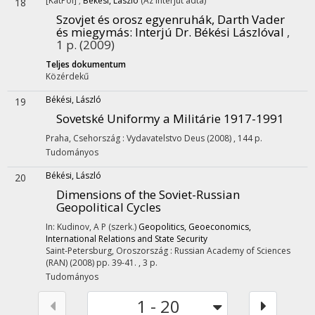
[KatPol]
;
Békési, László
(Az interjút adta)
18
Szovjet és orosz egyenruhák, Darth Vader
és miegymás
: Interjú Dr. Békési Lászlóval
,
1 p.
(2009)
Teljes dokumentum
Közérdekű
Békési, László
19
Sovetské Uniformy a Militárie 1917-1991
Praha, Csehország :
Vydavatelstvo Deus
(2008)
,
144 p.
Tudományos
Békési, László
20
Dimensions of the Soviet-Russian
Geopolitical Cycles
In: Kudinov, A P (szerk.)
Geopolitics, Geoeconomics,
International Relations and State Security
Saint-Petersburg, Oroszország :
Russian Academy of Sciences
(RAN)
(2008)
pp. 39-41. , 3 p.
Tudományos
1 - 20