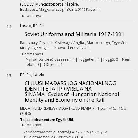
(CODEV) Munkacsoportja részére.
Budapest, Magyarország :
BCE
(2011)
Paper: 1
Tudományos
László, Békési
14
Soviet Uniforms and Militaria 1917-1991
Ramsbury, Egyesült Királyság / Anglia ,
Marlborough, Egyesült
Királyság / Anglia :
Crowood Press
(2011)
Tudományos
Nyilvános idéző összesen: 4
| Független: 4 | Függő: 0 | Nem
jelölt: 0 | DOI jelölt: 1
Békési, László
15
CIKLUSI MAÐARSKOG NACIONALNOG
IDENTITETA I PRIVREDA NA
ŠINAMA=Cycles of Hungarian National
Identity and Economy on the Rail
MEGATREND REVIEW / MEGATREND REVIJA
7
:
1
pp. 1-16. , 16 p.
(2010)
Teljes dokumentum
Egyéb URL
Tudományos
Történettudományi Bizottság II. FTO TTB [1901-] A
X. Földtudományok Osztálya XFO A