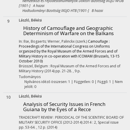
Nemzetközi és Fejlődéstanulmányok Doktori Bizottság IXGJO NFDB
[1901-] A hazai
Hadtudományi Bizottság IXGJO HTB [1901-] B hazai
László, Békési
9
History of Camouflage and Geographic
Determinism of Warfare on the Balkans
In: Ilse, Bogaerts; Werner, Palinckx (szerk.)
Camouflage :
Proceedings of the International Congress on Uniforms
organized by the Royal Museum of the Armed Forces and of
Military History in co-operation with ICOMAM (Brussels, 13-15
October 2010)
Brüsszel, Belgium :
Royal Museum of the Armed Forces and of
Military History
(2014)
pp. 21-28. , 9 p.
Tudományos
Nyilvános idéző összesen: 1
| Független: 0 | Függő: 1 | Nem
jelölt: 0
László, Békési
10
Analysis of Security Issues in French
Guiana by the Eyes of a Recce
TRADECRAFT REVIEW : PERIODICAL OF THE SCIENTIFIC BOARD OF
MILITARY SECURITY OFFICE (2012-2014)
2014
:
2, Special issue
pp. 53-64. , 12 p.
(2014)