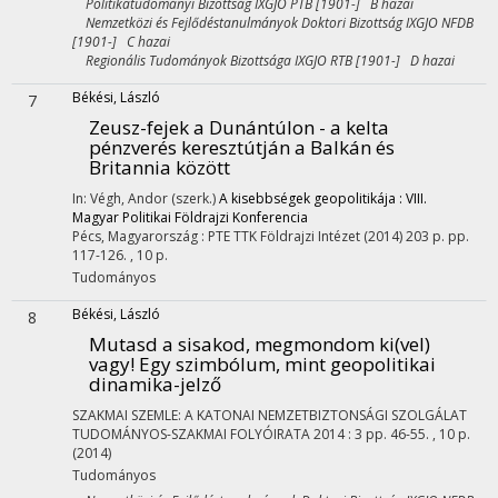
Politikatudományi Bizottság IXGJO PTB [1901-] B hazai
Nemzetközi és Fejlődéstanulmányok Doktori Bizottság IXGJO NFDB
[1901-] C hazai
Regionális Tudományok Bizottsága IXGJO RTB [1901-] D hazai
Békési, László
7
Zeusz-fejek a Dunántúlon - a kelta
pénzverés keresztútján a Balkán és
Britannia között
In: Végh, Andor (szerk.)
A kisebbségek geopolitikája : VIII.
Magyar Politikai Földrajzi Konferencia
Pécs, Magyarország :
PTE TTK Földrajzi Intézet
(2014)
203 p.
pp.
117-126. , 10 p.
Tudományos
Békési, László
8
Mutasd a sisakod, megmondom ki(vel)
vagy! Egy szimbólum, mint geopolitikai
dinamika-jelző
SZAKMAI SZEMLE: A KATONAI NEMZETBIZTONSÁGI SZOLGÁLAT
TUDOMÁNYOS-SZAKMAI FOLYÓIRATA
2014
:
3
pp. 46-55. , 10 p.
(2014)
Tudományos