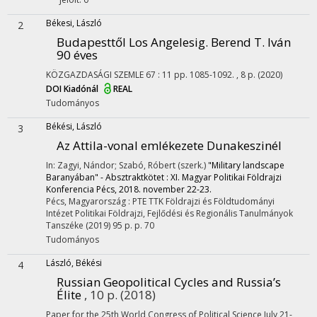
Békesi, László
2
Budapesttől Los Angelesig. Berend T. Iván
90 éves
KÖZGAZDASÁGI SZEMLE
67
:
11
pp. 1085-1092. , 8 p.
(2020)
DOI
Kiadónál
REAL
Tudományos
Békési, László
3
Az Attila-vonal emlékezete Dunakeszinél
In: Zagyi, Nándor; Szabó, Róbert (szerk.)
"Military landscape
Baranyában" - Absztraktkötet : XI. Magyar Politikai Földrajzi
Konferencia Pécs, 2018. november 22-23.
Pécs, Magyarország :
PTE TTK Földrajzi és Földtudományi
Intézet Politikai Földrajzi, Fejlődési és Regionális Tanulmányok
Tanszéke
(2019)
95 p.
p. 70
Tudományos
László, Békési
4
Russian Geopolitical Cycles and Russia’s
Élite
, 10 p.
(2018)
Paper for the 25th World Congress of Political Science July 21-