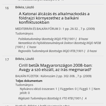
Békési, László
16
A Katonai álcázás és alkalmazkodás a
földrajzi környezethez a balkáni
konfliktusokban
MEDITERRÁN ÉS BALKÁN FÓRUM
3
:
1
pp. 26-32. , 7 p.
(2009)
Tudományos
Politikatudományi Bizottság IXGJO PTB [1901-] B hazai
Nemzetközi és Fejlődéstanulmányok Doktori Bizottság IXGJO NFDB
[1901-] C hazai
Regionális Tudományok Bizottsága IXGJO RTB [1901-] D hazai
Békési, László
17
Cirill betűk Magyarországon 2008-ban
:
Avagy a szó elszáll, az írás megmarad?
BALKÁN FÜZETEK
:
Különszám 2
pp. 302-308. , 7 p.
(2009)
Teljes dokumentum
Tudományos
Nyilvános idéző összesen: 1
| Független: 0 | Függő: 1 | Nem
jelölt: 0
Régészeti Tudományos Bizottság II. FTO RTB [1901-] A