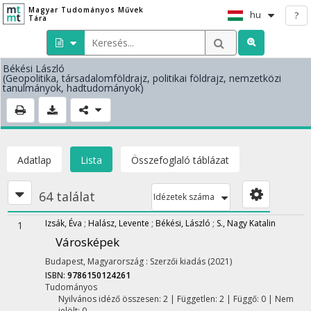
Magyar Tudományos Művek
hu
?
Tára
Békési László
(Geopolitika, társadalomföldrajz, politikai földrajz, nemzetközi
tanulmányok, hadtudományok)
Adatlap
Lista
Összefoglaló táblázat
64 találat
Idézetek száma
Izsák, Éva
;
Halász, Levente
;
Békési, László
;
S., Nagy Katalin
1
Városképek
Budapest, Magyarország :
Szerzői kiadás
(2021)
ISBN:
9786150124261
Tudományos
Nyilvános idéző összesen: 2
| Független: 2 | Függő: 0 | Nem
jelölt: 0