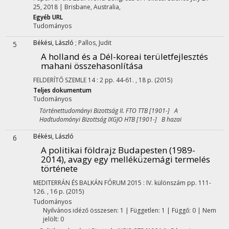
25, 2018 | Brisbane, Australia
,
Egyéb URL
Tudományos
Békési, László
;
Pallos, Judit
5
A holland és a Dél-koreai területfejlesztés
mahani összehasonlítása
FELDERÍTŐ SZEMLE
14
:
2
pp. 44-61. , 18 p.
(2015)
Teljes dokumentum
Tudományos
Történettudományi Bizottság II. FTO TTB [1901-] A
Hadtudományi Bizottság IXGJO HTB [1901-] B hazai
Békési, László
6
A politikai földrajz Budapesten (1989-
2014), avagy egy melléküzemági termelés
története
MEDITERRÁN ÉS BALKÁN FÓRUM
2015
:
IV. különszám
pp. 111-
126. , 16 p.
(2015)
Tudományos
Nyilvános idéző összesen: 1
| Független: 1 | Függő: 0 | Nem
jelölt: 0