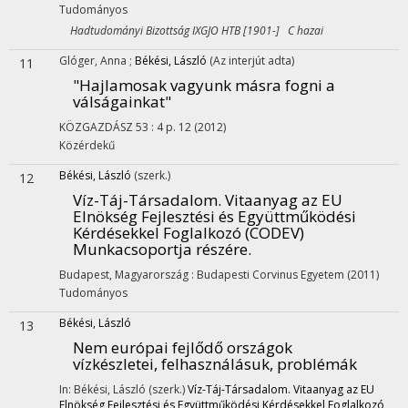
Tudományos
Hadtudományi Bizottság IXGJO HTB [1901-] C hazai
Glóger, Anna
;
Békési, László
(Az interjút adta)
11
"Hajlamosak vagyunk másra fogni a
válságainkat"
KÖZGAZDÁSZ
53
:
4
p. 12
(2012)
Közérdekű
Békési, László
(szerk.)
12
Víz-Táj-Társadalom. Vitaanyag az EU
Elnökség Fejlesztési és Együttműködési
Kérdésekkel Foglalkozó (CODEV)
Munkacsoportja részére.
Budapest, Magyarország :
Budapesti Corvinus Egyetem
(2011)
Tudományos
Békési, László
13
Nem európai fejlődő országok
vízkészletei, felhasználásuk, problémák
In: Békési, László (szerk.)
Víz-Táj-Társadalom. Vitaanyag az EU
Elnökség Fejlesztési és Együttműködési Kérdésekkel Foglalkozó