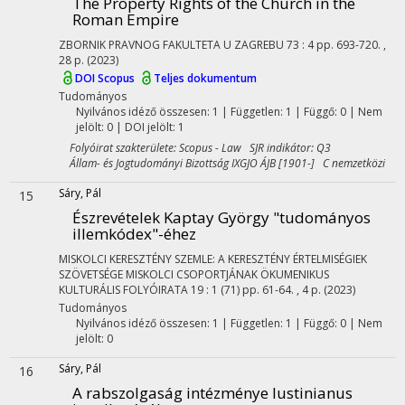
The Property Rights of the Church in the
Roman Empire
ZBORNIK PRAVNOG FAKULTETA U ZAGREBU
73
:
4
pp. 693-720. ,
28 p.
(2023)
DOI
Scopus
Teljes dokumentum
Tudományos
Nyilvános idéző összesen: 1
| Független: 1 | Függő: 0 | Nem
jelölt: 0 | DOI jelölt: 1
Folyóirat szakterülete: Scopus - Law SJR indikátor: Q3
Állam- és Jogtudományi Bizottság IXGJO ÁJB [1901-] C nemzetközi
Sáry, Pál
15
Észrevételek Kaptay György "tudományos
illemkódex"-éhez
MISKOLCI KERESZTÉNY SZEMLE: A KERESZTÉNY ÉRTELMISÉGIEK
SZÖVETSÉGE MISKOLCI CSOPORTJÁNAK ÖKUMENIKUS
KULTURÁLIS FOLYÓIRATA
19
:
1 (71)
pp. 61-64. , 4 p.
(2023)
Tudományos
Nyilvános idéző összesen: 1
| Független: 1 | Függő: 0 | Nem
jelölt: 0
Sáry, Pál
16
A rabszolgaság intézménye Iustinianus