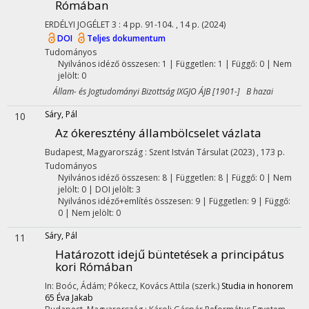
Rómában
ERDÉLYI JOGÉLET
3
:
4
pp. 91-104. , 14 p.
(2024)
DOI
Teljes dokumentum
Tudományos
Nyilvános idéző összesen: 1
| Független: 1 | Függő: 0 | Nem
jelölt: 0
Állam- és Jogtudományi Bizottság IXGJO ÁJB [1901-] B hazai
Sáry, Pál
10
Az ókeresztény állambölcselet vázlata
Budapest, Magyarország :
Szent István Társulat
(2023)
,
173 p.
Tudományos
Nyilvános idéző összesen: 8
| Független: 8 | Függő: 0 | Nem
jelölt: 0 | DOI jelölt: 3
Nyilvános idéző+említés összesen: 9
| Független: 9 | Függő:
0 | Nem jelölt: 0
Sáry, Pál
11
Határozott idejű büntetések a principátus
kori Rómában
In: Boóc, Ádám; Pókecz, Kovács Attila (szerk.)
Studia in honorem
65 Éva Jakab