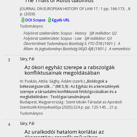
The Trials of Aulus Gabinius
JOURNAL ON EUROPEAN HISTORY OF LAW
17
:
1
pp. 166-173. , 8
p.
(2026)
DOI
Scopus
Egyéb URL
Tudományos
Folyóirat szakterülete: Scopus - History SJR indikátor: Q2
Folyóirat szakterülete: Scopus - Law SJR indikátor: Q3
Ókortörténeti Tudományos Bizottság II. FTO ÓTB [1901-] A
Állam- és Jogtudományi Bizottság IXGJO ÁJB [1901-] A nemzetközi
Sáry, Pál
3
Az ókori egyház szerepe a rabszolgák
konfliktusainak megoldásában
In: Puskás, Attila; Sághy, Ádám (szerk.)
„Boldogok a
békességszerzők …” (Mt 5,9) : Az Egyház és a keresztények
szerepe a társadalmi konfliktusok feldolgozásában és a
megbékélésben : Teológiai tanulmányok
Budapest, Magyarország :
Szent István-Társulat az Apostoli
Szentszék Könyvkiadója
(2025)
224 p.
pp. 125-145. , 21 p.
Tudományos
Sáry, Pál
4
Az uralkodói hatalom korlátai az