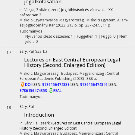
jogalkotásában
In: Varga, Zoltán (szerk.)
Jogi kihívások és válaszok a XXI.
században 2.
Miskolc-Egyetemváros, Magyarország :
Miskolci Egyetem, Állam-
és Jogtudományi Kar
(2023)
313 p.
pp. 237-247. , 11 p.
Tudományos
Nyilvános idéző összesen: 1
| Független: 1 | Függő: 0 | Nem
jelölt: 0
Sáry, Pál
(szerk.)
17
Lectures on East Central European Legal
History (Second, Enlarged Edition)
Miskolc, Magyarország ,
Budapest, Magyarország :
Central
European Academic Publishing
(2023)
,
388 p.
DOI
ISBN:
9786156474339
ISBN:
9786156474346
ISBN:
9786156474353
REAL
Tudományos
Sáry, Pál
18
Introduction
In: Sáry, Pál (szerk.)
Lectures on East Central European Legal
History (Second, Enlarged Edition)
Miskolc, Magyarország,
Budapest, Magyarország :
Central