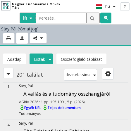
Magyar Tudományos Művek
hu
?
Tára
Sáry Pál
(római jog)
Adatlap
Listák
Összefoglaló táblázat
201 találat
Idézetek száma
Sáry, Pál
1
A vallás és a tudomány összhangjáról
AGRIA
2026
:
1
pp. 195-199. , 5 p.
(2026)
Egyéb URL
Teljes dokumentum
Tudományos
Sáry, Pál
2