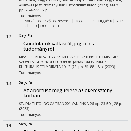
Budapest, Magyarország :
Károli Gáspár Református Egyetem,
Állam- és Jogtudományi Kar
,
Patrocinium Kiadó
(2023)
344 p.
pp. 269-277. , 9 p.
Tudományos
Nyilvános idéző összesen: 3
| Független: 3 | Függő: 0 | Nem
jelölt: 0 | DOI jelölt: 1
Sáry, Pál
12
Gondolatok vallásról, jogról és
tudományról
MISKOLCI KERESZTÉNY SZEMLE: A KERESZTÉNY ÉRTELMISÉGIEK
SZÖVETSÉGE MISKOLCI CSOPORTJÁNAK ÖKUMENIKUS
KULTURÁLIS FOLYÓIRATA
19
:
3 (73)
pp. 81-88. , 8 p.
(2023)
Tudományos
Sáry, Pál
13
Az abortusz megítélése az ókeresztény
korban
STUDIA THEOLOGICA TRANSSYLVANIENSIA
26
pp. 23-50. , 28 p.
(2023)
Tudományos
Sáry, Pál
14