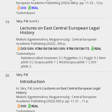
European Academic Publishing
(2023)
388 p.
pp. 11-23. , 13 p.
DOI
REAL
Tudományos
Sáry, Pál
(szerk.)
19
Lectures on East Central European Legal
History
Miskolc-Egyetemváros, Magyarország :
Central European
Academic Publishing
(2022)
,
303 p.
DOI
ISBN:
9786150136165
ISBN:
9786150136172
REAL
Tudományos
Nyilvános idéző összesen: 3
| Független: 3 | Függő: 0 | Nem
jelölt: 0 | Scopus jelölt: 1 | WoS/Scopus jelölt: 1 | DOI
jelölt: 2
Sáry, Pál
20
Introduction
In: Sáry, Pál (szerk.)
Lectures on East Central European Legal
History
Miskolc-Egyetemváros, Magyarország :
Central European
Academic Publishing
(2022)
303 p.
pp. 11-21. , 11 p.
DOI
REAL
Tudományos