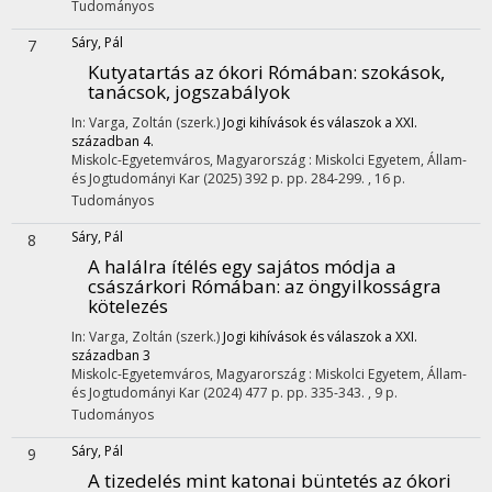
Tudományos
Sáry, Pál
7
Kutyatartás az ókori Rómában
: szokások,
tanácsok, jogszabályok
In: Varga, Zoltán (szerk.)
Jogi kihívások és válaszok a XXI.
században 4.
Miskolc-Egyetemváros, Magyarország :
Miskolci Egyetem, Állam-
és Jogtudományi Kar
(2025)
392 p.
pp. 284-299. , 16 p.
Tudományos
Sáry, Pál
8
A halálra ítélés egy sajátos módja a
császárkori Rómában
: az öngyilkosságra
kötelezés
In: Varga, Zoltán (szerk.)
Jogi kihívások és válaszok a XXI.
században 3
Miskolc-Egyetemváros, Magyarország :
Miskolci Egyetem, Állam-
és Jogtudományi Kar
(2024)
477 p.
pp. 335-343. , 9 p.
Tudományos
Sáry, Pál
9
A tizedelés mint katonai büntetés az ókori