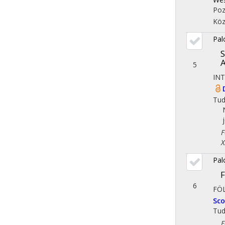
Poz
Köz
Pal
S
A
5
IN
Tu
Fol
X. 
Pal
F
6
FÖ
Sc
Tu
Fol