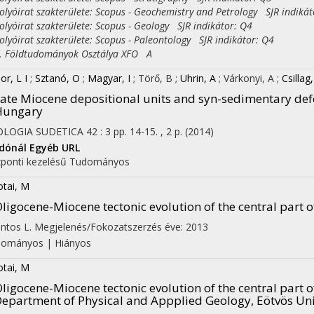
yóirat szakterülete: Scopus - Geochemistry and Petrology SJR indikát
yóirat szakterülete: Scopus - Geology SJR indikátor: Q4
yóirat szakterülete: Scopus - Paleontology SJR indikátor: Q4
Földtudományok Osztálya XFO A
or, L I
;
Sztanó, O
;
Magyar, I
;
Törő, B
;
Uhrin, A
;
Várkonyi, A
;
Csillag
ate Miocene depositional units and syn-sedimentary def
Hungary
OLOGIA SUDETICA
42
:
3
pp. 14-15. , 2 p.
(2014)
adónál
Egyéb URL
ponti kezelésű
Tudományos
otai, M
ligocene-Miocene tectonic evolution of the central part
ntos L.
Megjelenés/Fokozatszerzés éve: 2013
dományos
|
Hiányos
otai, M
ligocene-Miocene tectonic evolution of the central part
epartment of Physical and Appplied Geology, Eötvös Uni