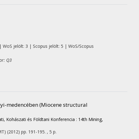
| WoS jelölt: 3 | Scopus jelölt: 5 | WoS/Scopus
or: Q3
nyi-medencében (Miocene structural
ti, Kohászati és Földtani Konferencia : 14th Mining,
MT)
(2012)
pp. 191-195. , 5 p.