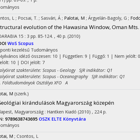
dományos
ntos, L
;
Pocsai, T.
;
Sasvári, Á
;
Palotai, M
;
Árgyelán-Bagoly, G
;
Fodo
tructural evolution of the Hawasina Window, Oman Mts.
OARABIA
15
:
3
pp. 85-124. , 40 p.
(2010)
DOI
WoS
Scopus
ponti kezelésű
Tudományos
Nyilvános idéző összesen: 10
| Független: 9 | Függő: 1 | Nem jelölt: 
jelölt: 10 | DOI jelölt: 7
yóirat szakterülete: Scopus - Geology SJR indikátor: Q1
yóirat szakterülete: Scopus - Oceanography SJR indikátor: Q1
Földtudományok Osztálya XFO A
otai, M
(szerk.)
eológiai kirándulások Magyarország közepén
apest, Magyarország :
Hantken Kiadó
(2010)
,
224 p.
N:
9789638743695
OSZK
ELTE Könyvtára
dományos
otai, M
;
Csontos, L