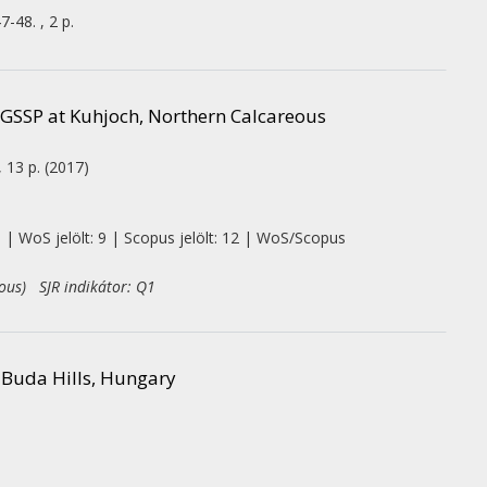
7-48. , 2 p.
c GSSP at Kuhjoch, Northern Calcareous
, 13 p.
(2017)
0 | WoS jelölt: 9 | Scopus jelölt: 12 | WoS/Scopus
eous) SJR indikátor: Q1
 Buda Hills, Hungary