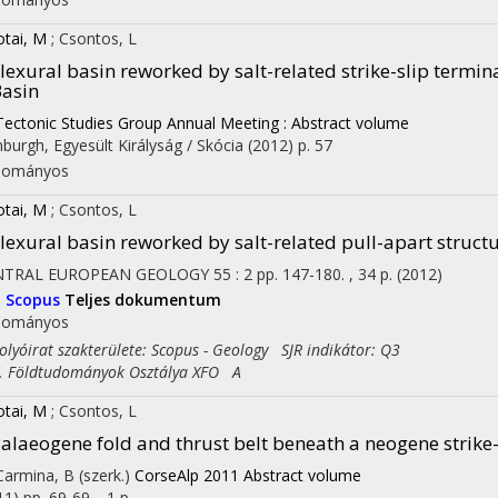
otai, M
;
Csontos, L
lexural basin reworked by salt-related strike-slip termin
asin
Tectonic Studies Group Annual Meeting : Abstract volume
nburgh, Egyesült Királyság / Skócia
(2012)
p. 57
dományos
otai, M
;
Csontos, L
lexural basin reworked by salt-related pull-apart struct
NTRAL EUROPEAN GEOLOGY
55
:
2
pp. 147-180. , 34 p.
(2012)
I
Scopus
Teljes dokumentum
dományos
yóirat szakterülete: Scopus - Geology SJR indikátor: Q3
Földtudományok Osztálya XFO A
otai, M
;
Csontos, L
alaeogene fold and thrust belt beneath a neogene strike
 Carmina, B (szerk.)
CorseAlp 2011 Abstract volume
11)
pp. 69-69. , 1 p.