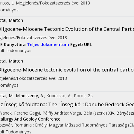
ntos, L.
Megjelenés/Fokozatszerzés éve: 2013
dományos
otai, Márton
ligocene-Miocene Tectonic Evolution of the Central Part
jelenés/Fokozatszerzés éve: 2013
TE Könyvtára
Teljes dokumentum
Egyéb URL
olt
Tudományos
otai, Márton
ligocene-Miocene tectonic evolution of the central part
on
jelenés/Fokozatszerzés éve: 2013
dományos
otai, M
;
Mindszenty, A
;
Kopecskó, A
;
Poros, Zs
z Ínség-kő földtana
: The "Ínség-kő": Danube Bedrock Geo
 Wanek, Ferenc; Gagyi, Pálffy András; Varga, Béla (szerk.)
XIV. Bányásza
allurgy And Geoloy Conference
ozsvár, Románia :
Erdélyi Magyar Műszaki Tudományos Társaság (E
olt
Tudományos