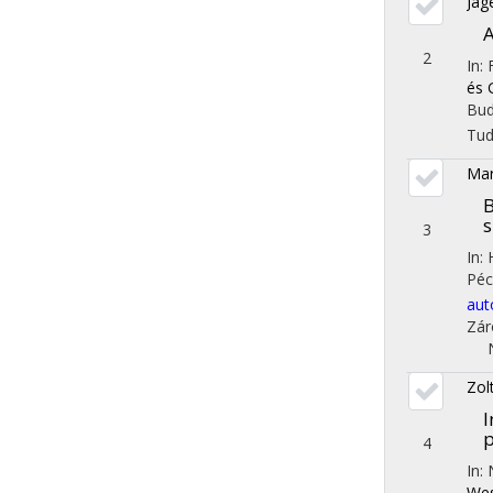
Jáge
A
2
In:
és 
Bud
Tu
Mar
B
s
3
In:
Péc
aut
Zár
Zol
I
p
4
In:
Wes