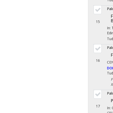
Pal
F
B
15
In:
Edi
Tu
Pal
F
16
CE
DO
Tu
Fol
X. 
Pal
P
17
In:
(20