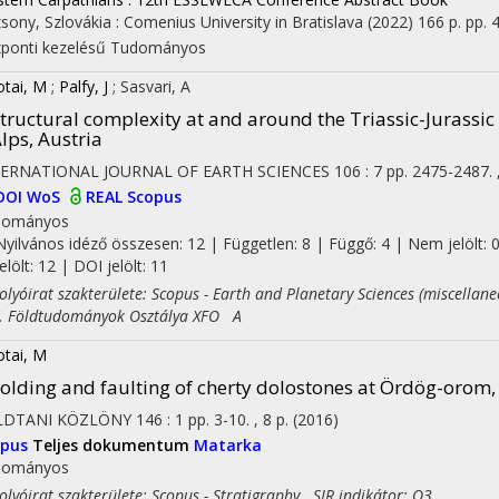
sony, Szlovákia :
Comenius University in Bratislava
(2022)
166 p.
pp. 4
ponti kezelésű
Tudományos
otai, M
;
Palfy, J
;
Sasvari, A
tructural complexity at and around the Triassic-Jurassi
lps, Austria
TERNATIONAL JOURNAL OF EARTH SCIENCES
106
:
7
pp. 2475-2487. 
DOI
WoS
REAL
Scopus
dományos
Nyilvános idéző összesen: 12
| Független: 8 | Függő: 4 | Nem jelölt: 
jelölt: 12 | DOI jelölt: 11
yóirat szakterülete: Scopus - Earth and Planetary Sciences (miscellan
Földtudományok Osztálya XFO A
otai, M
olding and faulting of cherty dolostones at Ördög-orom,
LDTANI KÖZLÖNY
146
:
1
pp. 3-10. , 8 p.
(2016)
opus
Teljes dokumentum
Matarka
dományos
yóirat szakterülete: Scopus - Stratigraphy SJR indikátor: Q3