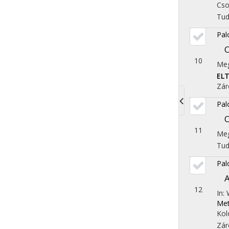
Cso
Tu
Pal
O
10
Meg
EL
Zár
Pal
Toggle
O
navigati
11
Meg
Tu
Pal
A
12
In:
Met
Kol
Zár