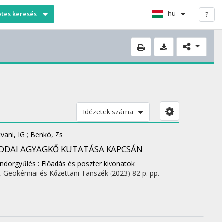
hu
etes keresés
?
Idézetek száma
vani, IG
;
Benkó, Zs
 BODAI AGYAGKŐ KUTATÁSA KAPCSÁN
ndorgyűlés : Előadás és poszter kivonatok
 Geokémiai és Kőzettani Tanszék
(2023)
82 p.
pp.