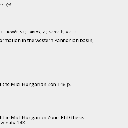
or: Q4
, G
;
Kövér, Sz
;
Lantos, Z
;
Németh, A
et al.
ormation in the western Pannonian basin,
 of the Mid-Hungarian Zon
148 p.
 of the Mid-Hungarian Zone
: PhD thesis.
versity
148 p.