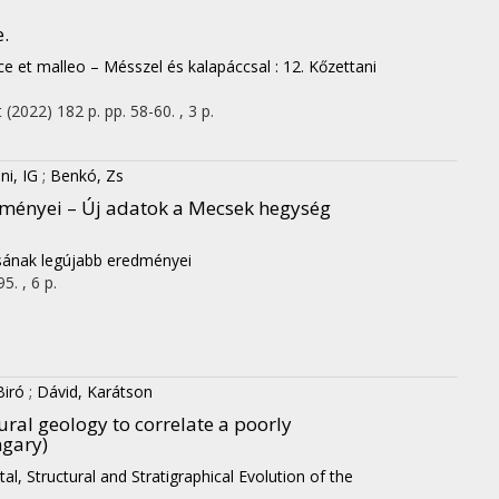
.
ce et malleo – Mésszel és kalapáccsal : 12. Kőzettani
t
(2022)
182 p.
pp. 58-60. , 3 p.
ni, IG
;
Benkó, Zs
dményei – Új adatok a Mecsek hegység
sának legújabb eredményei
5. , 6 p.
Biró
;
Dávid, Karátson
ral geology to correlate a poorly
ngary)
l, Structural and Stratigraphical Evolution of the