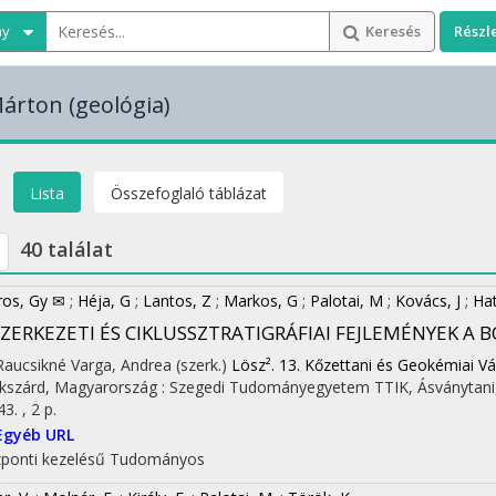
ny
Keresés
Részl
Márton
(geológia)
Lista
Összefoglaló táblázat
40 találat
os, Gy ✉
;
Héja, G
;
Lantos, Z
;
Markos, G
;
Palotai, M
;
Kovács, J
;
Hat
SZERKEZETI ÉS CIKLUSSZTRATIGRÁFIAI FEJLEMÉNYEK A
 Raucsikné Varga, Andrea (szerk.)
Lösz². 13. Kőzettani és Geokémiai Vá
kszárd, Magyarország :
Szegedi Tudományegyetem TTIK, Ásványtani,
3. , 2 p.
Egyéb URL
ponti kezelésű
Tudományos