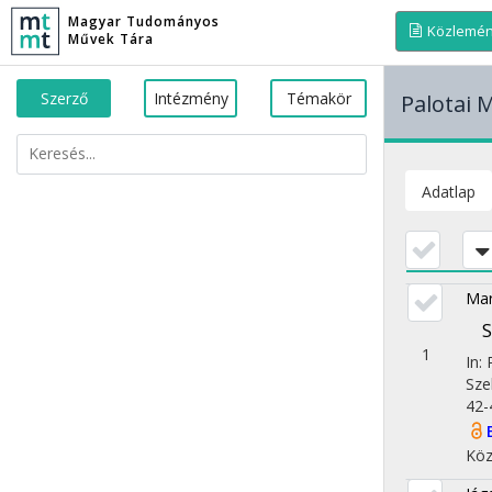
Magyar Tudományos
Közlemé
Művek Tára
Szerző
Intézmény
Témakör
Palotai 
Adatlap
Mar
1
In:
Sze
42-4
Köz