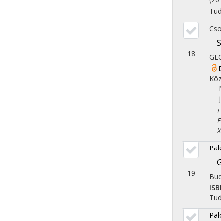
Tu
Cso
S
18
GE
Köz
Fol
Fol
X. 
Pal
G
19
Bud
ISB
Tu
Pal