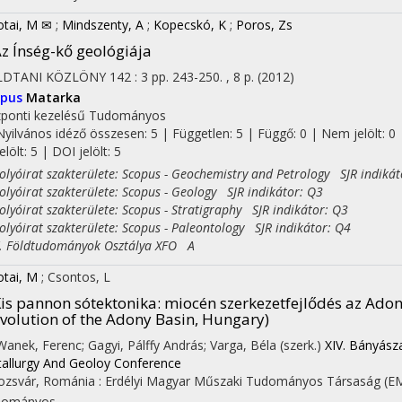
otai, M ✉
;
Mindszenty, A
;
Kopecskó, K
;
Poros, Zs
z Ínség-kő geológiája
LDTANI KÖZLÖNY
142
:
3
pp. 243-250. , 8 p.
(2012)
opus
Matarka
ponti kezelésű
Tudományos
Nyilvános idéző összesen: 5
| Független: 5 | Függő: 0 | Nem jelölt: 0 
jelölt: 5 | DOI jelölt: 5
yóirat szakterülete: Scopus - Geochemistry and Petrology SJR indikát
yóirat szakterülete: Scopus - Geology SJR indikátor: Q3
yóirat szakterülete: Scopus - Stratigraphy SJR indikátor: Q3
yóirat szakterülete: Scopus - Paleontology SJR indikátor: Q4
Földtudományok Osztálya XFO A
otai, M
;
Csontos, L
is pannon sótektonika: miocén szerkezetfejlődés az Ado
volution of the Adony Basin, Hungary)
 Wanek, Ferenc; Gagyi, Pálffy András; Varga, Béla (szerk.)
XIV. Bányásza
allurgy And Geoloy Conference
ozsvár, Románia :
Erdélyi Magyar Műszaki Tudományos Társaság (E
dományos