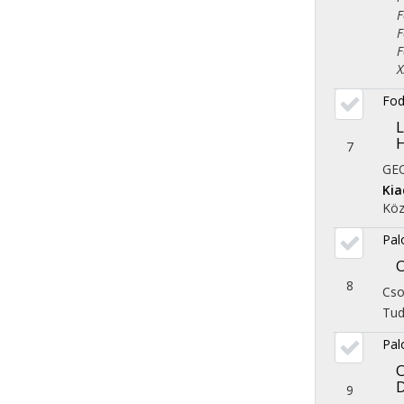
Fol
Fol
Fol
X. 
Fod
L
7
GE
Ki
Köz
Pal
O
8
Cso
Tu
Pal
O
D
9