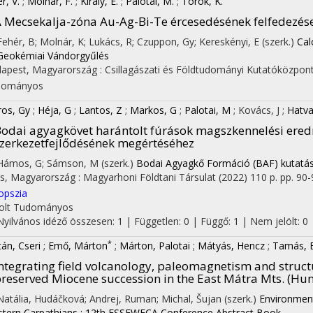
r, V.
;
Molnár, F.
;
Király, E.
;
Palotai, M.
;
Török, K.
 Mecsekalja-zóna Au-Ag-Bi-Te ércesedésének felfedezése
 Fehér, B; Molnár, K; Lukács, R; Czuppon, Gy; Kereskényi, E (szerk.)
Cal
Geokémiai Vándorgyűlés
apest, Magyarország :
Csillagászati és Földtudományi Kutatóközpon
dományos
os, Gy
;
Héja, G
;
Lantos, Z
;
Markos, G
;
Palotai, M
;
Kovács, J
;
Hatva
odai agyagkövet harántolt fúrások magszkennelési ere
zerkezetfejlődésének megértéséhez
 Hámos, G; Sámson, M (szerk.)
Bodai Agyagkő Formáció (BAF) kutatá
s, Magyarország :
Magyarhoni Földtani Társulat
(2022)
110 p.
pp. 90-9
opszia
olt
Tudományos
Nyilvános idéző összesen: 1
| Független: 0 | Függő: 1 | Nem jelölt: 0
*
tán, Cseri
;
Emő, Márton
;
Márton, Palotai
;
Mátyás, Hencz
;
Tamás, 
ntegrating field volcanology, paleomagnetism and structu
reserved Miocene succession in the East Mátra Mts. (Hu
 Natália, Hudáčková; Andrej, Ruman; Michal, Šujan (szerk.)
Environmenta
tern Carpathians : 12th ESSEWECA Conference Abstract Book