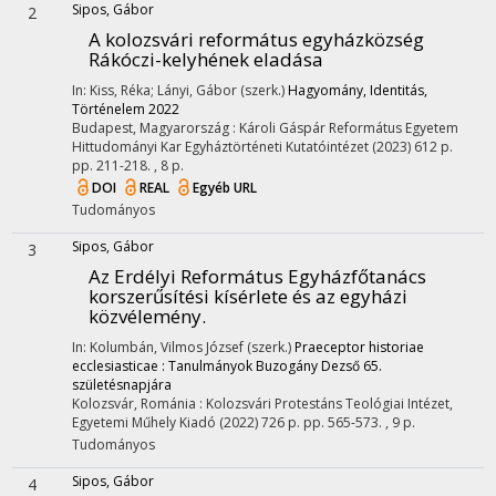
Sipos, Gábor
2
A kolozsvári református egyházközség
Rákóczi-kelyhének eladása
In: Kiss, Réka; Lányi, Gábor (szerk.)
Hagyomány, Identitás,
Történelem 2022
Budapest, Magyarország :
Károli Gáspár Református Egyetem
Hittudományi Kar Egyháztörténeti Kutatóintézet
(2023)
612 p.
pp. 211-218. , 8 p.
DOI
REAL
Egyéb URL
Tudományos
Sipos, Gábor
3
Az Erdélyi Református Egyházfőtanács
korszerűsítési kísérlete és az egyházi
közvélemény.
In: Kolumbán, Vilmos József (szerk.)
Praeceptor historiae
ecclesiasticae : Tanulmányok Buzogány Dezső 65.
születésnapjára
Kolozsvár, Románia :
Kolozsvári Protestáns Teológiai Intézet
,
Egyetemi Műhely Kiadó
(2022)
726 p.
pp. 565-573. , 9 p.
Tudományos
Sipos, Gábor
4