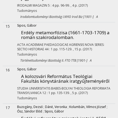
IRODALMI MAGAZIN
5
:
4
pp. 96-99. , 4 p.
(2017)
Tudományos
Irodalomtudományi Bizottság I.NYIO Irod Biz [1901-] A
Sipos, Gábor
15
Erdély metamorfózisa (1661-1703-1709) a
román szakirodalomban.
ACTA ACADEMIAE PAEDAGOGICAE AGRIENSIS NOVA SERIES:
SECTIO HISTORIAE
44
:
1
pp. 115-129. , 15 p.
(2017)
Tudományos
Történettudományi Bizottság II. FTO TTB [1901-] A
Sipos, Gábor
16
A kolozsvári Református Teológiai
Fakultás könyvtárának iratgyűjteményéről
STUDIA UNIVERSITATIS BABES-BOLYAI THEOLOGIA REFORMATA
TRANSYLVANICA
12
:
1
pp. 135-139. , 5 p.
(2017)
Tudományos
Buzogány, Dezső
;
Dáné, Veronka
;
Kolumbán, Vilmos József
;
17
Ősz, Sándor Előd
;
Sipos, Gábor