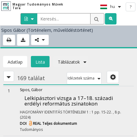
Magyar Tudományos Művek
hu
?
Tára
Sipos Gábor
(Történelem, művelődéstörténet)
Adatlap
Lista
Táblázatok
169 találat
Idézetek száma
Sipos, Gábor
1
Lelkipásztori vizsga a 17–18. századi
erdélyi református zsinatokon
HAGYOMÁNY IDENTITÁS TÖRTÉNELEM
1
:
1
pp. 15-22. , 8 p.
(2024)
DOI
REAL
Teljes dokumentum
Tudományos