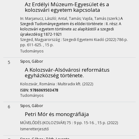
Az Erdélyi Múzeum-Egyesület és a
kolozsvári egyetem kapcsolata
In: Marjanucz, László; Antal, Tamás; Vajda, Tamás (szerk.)
A
Szegedi Tudományegyetem és elődei története : II. rész: A
kolozsvári egyetem története az alapítástól a szegedi
újrakezdésig 1872-1921
Szeged, Magyarország :
Szegedi Egyetemi Kiadó
(2022)
786 p.
pp. 611-625. , 15 p.
Tudományos
Sipos, Gábor
5
A Kolozsvár-Alsóvárosi református
egyházközség története.
Kolozsvár, Románia :
Multiradix kft.
(2022)
ISBN:
9786069503478
Tudományos
Sipos, Gábor
6
Petri Mór és monográfiája
MŰVELŐDÉS (KOLOZSVÁR)
75
:
9
pp. 15-16. , 15 p.
(2022)
Ismeretterjesztő