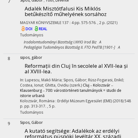
Sipos, Gábor
;
Tóth, Levente
7
Adalék Misztótfalusi Kis Miklós
betűkészítő műhelyének sorsához
MAGYAR KÖNYVSZEMLE
137
:
4
pp. 575-576. , 2 p.
(2021)
DOI
REAL
Tudományos
Irodalomtudományi Bizottság I.NYIO Irod Biz A
Pedagógiai Tudományos Bizottság II. FTO PedTB [1901-] A
sipos, gábor
8
Reformații din Cluj în secolele al XVII-lea și
al XVIII-lea.
In: Lupescu, Makó Mária; Sipos, Gábor; Rüsz-Fogarasi, Enikő;
Costea, Ionut; Ghitta, Ovidiu (szerk.)
Cluj ‒ Kolozsvár ‒
Klausenburg ‒ 700: várostörténeti tanulmányok = studii de
istorie urbană
Kolozsvár, Románia :
Erdélyi Múzeum Egyesület (EME)
(2018)
548
p.
pp. 313-317. , 5 p.
Tudományos
Sipos, Gábor
9
A kutató segítsége: Adalékok az erdélyi
református püspöki levéltár XX. századi