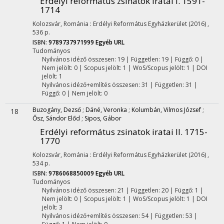
Erdélyi református zsinatok iratai I. 1591-
1714
Kolozsvár, Románia :
Erdélyi Református Egyházkerület
(2016)
,
536 p.
ISBN:
9789737971999
Egyéb URL
Tudományos
Nyilvános idéző összesen: 19
| Független: 19 | Függő: 0 |
Nem jelölt: 0 | Scopus jelölt: 1 | WoS/Scopus jelölt: 1 | DOI
jelölt: 1
Nyilvános idéző+említés összesen: 31
| Független: 31 |
Függő: 0 | Nem jelölt: 0
Buzogány, Dezső
;
Dáné, Veronka
;
Kolumbán, Vilmos József
;
18
Ősz, Sándor Előd
;
Sipos, Gábor
Erdélyi református zsinatok iratai II. 1715-
1770
Kolozsvár, Románia :
Erdélyi Református Egyházkerület
(2016)
,
534 p.
ISBN:
9786068850009
Egyéb URL
Tudományos
Nyilvános idéző összesen: 21
| Független: 20 | Függő: 1 |
Nem jelölt: 0 | Scopus jelölt: 1 | WoS/Scopus jelölt: 1 | DOI
jelölt: 3
Nyilvános idéző+említés összesen: 54
| Független: 53 |