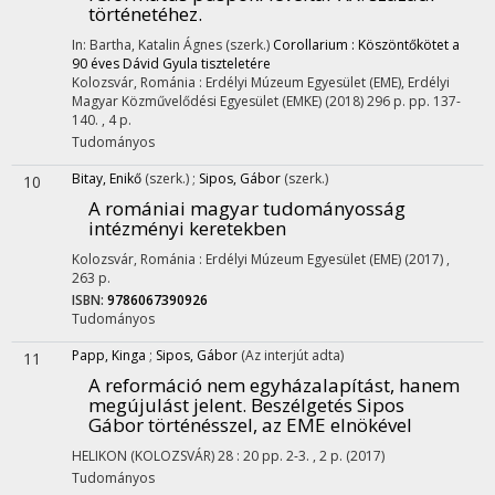
történetéhez.
In: Bartha, Katalin Ágnes (szerk.)
Corollarium : Köszöntőkötet a
90 éves Dávid Gyula tiszteletére
Kolozsvár, Románia :
Erdélyi Múzeum Egyesület (EME)
,
Erdélyi
Magyar Közművelődési Egyesület (EMKE)
(2018)
296 p.
pp. 137-
140. , 4 p.
Tudományos
Bitay, Enikő
(szerk.)
;
Sipos, Gábor
(szerk.)
10
A romániai magyar tudományosság
intézményi keretekben
Kolozsvár, Románia :
Erdélyi Múzeum Egyesület (EME)
(2017)
,
263 p.
ISBN:
9786067390926
Tudományos
Papp, Kinga
;
Sipos, Gábor
(Az interjút adta)
11
A reformáció nem egyházalapítást, hanem
megújulást jelent. Beszélgetés Sipos
Gábor történésszel, az EME elnökével
HELIKON (KOLOZSVÁR)
28
:
20
pp. 2-3. , 2 p.
(2017)
Tudományos