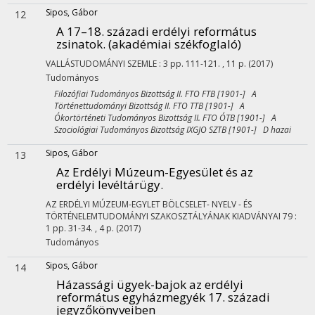
Sipos, Gábor
12
A 17–18. századi erdélyi református
zsinatok. (akadémiai székfoglaló)
VALLÁSTUDOMÁNYI SZEMLE
:
3
pp. 111-121. , 11 p.
(2017)
Tudományos
Filozófiai Tudományos Bizottság II. FTO FTB [1901-] A
Történettudományi Bizottság II. FTO TTB [1901-] A
Ókortörténeti Tudományos Bizottság II. FTO ÓTB [1901-] A
Szociológiai Tudományos Bizottság IXGJO SZTB [1901-] D hazai
Sipos, Gábor
13
Az Erdélyi Múzeum-Egyesület és az
erdélyi levéltárügy.
AZ ERDÉLYI MÚZEUM-EGYLET BÖLCSELET- NYELV - ÉS
TÖRTÉNELEMTUDOMÁNYI SZAKOSZTÁLYÁNAK KIADVÁNYAI
79
:
1
pp. 31-34. , 4 p.
(2017)
Tudományos
Sipos, Gábor
14
Házassági ügyek-bajok az erdélyi
református egyházmegyék 17. századi
jegyzőkönyveiben