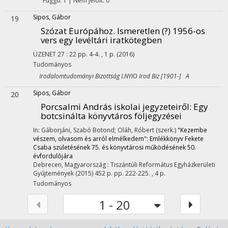
Függő: 1 | Nem jelölt: 0
Sipos, Gábor
19
Szózat Európához. Ismeretlen (?) 1956-os
vers egy levéltári iratkötegben
ÜZENET
27
:
22
pp. 4-4. , 1 p.
(2016)
Tudományos
Irodalomtudományi Bizottság I.NYIO Irod Biz [1901-] A
Sipos, Gábor
20
Porcsalmi András iskolai jegyzeteiről
: Egy
botcsinálta könyvtáros följegyzései
In: Gáborjáni, Szabó Botond; Oláh, Róbert (szerk.)
"Kezembe
vészem, olvasom és arról elmélkedem": Emlékkönyv Fekete
Csaba születésének 75. és könyvtárosi működésének 50.
évfordulójára
Debrecen, Magyarország :
Tiszántúli Református Egyházkerületi
Gyűjtemények
(2015)
452 p.
pp. 222-225. , 4 p.
Tudományos
1 - 20