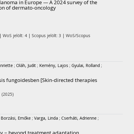
elanoma in Europe — A 2024 survey of the
on of dermato-oncology
| WoS jelölt: 4 | Scopus jelölt: 3 | WoS/Scopus
nriette
;
Oláh, Judit
;
Kemény, Lajos
;
Gyulai, Rolland
;
is fungoidesben [Skin-directed therapies
.
(2025)
;
Borzási, Emőke
;
Varga, Linda
;
Cserháti, Adrienne
;
py − beyond treatment adaptation