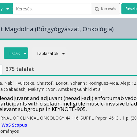
ny
Keresés
Részl
it Magdolna
(Bőrgyógyászat, Onkológia)
Listák
Táblázatok
375 találat
a, Nabil
;
Vulsteke, Christof
;
Loriot, Yohann
;
Rodriguez-Vida, Alejo
;
Z
na
;
Sabadash, Maksym
;
Von, Amsberg Gunhild
et al.
eoadjuvant and adjuvant (neoadj-adj) enfortumab vedo
articipants with cisplatin-ineligible muscle-invasive blad
elevant subgroups in KEYNOTE-905.
URNAL OF CLINICAL ONCOLOGY
44
:
16_SUPPL
Paper: 4613 , 1 p.
(20
I
WoS
Scopus
dományos