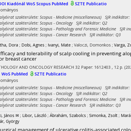
DOI
Kiadónál
WoS
Scopus
PubMed
SZTE Publicatio
dományos
yóirat szakterülete: Scopus - Medicine (miscellaneous) SJR indikátor:
yóirat szakterülete: Scopus - Oncology SJR indikátor: Q2
yóirat szakterülete: Scopus - Pathology and Forensic Medicine SJR in
yóirat szakterülete: Scopus - Cancer Research SJR indikátor: Q3
tha, Dora
;
Dobi, Agnes
;
Ivanyi, Mate
;
Valoczi, Domonkos
;
Varga, Z
fficacy and tolerability of scalp cooling in preventing 
or breast cancer
THOLOGY AND ONCOLOGY RESEARCH
32
Paper: 1612403 , 12 p.
(20
I
WoS
PubMed
SZTE Publicatio
dományos
yóirat szakterülete: Scopus - Medicine (miscellaneous) SJR indikátor:
yóirat szakterülete: Scopus - Oncology SJR indikátor: Q2
yóirat szakterülete: Scopus - Pathology and Forensic Medicine SJR in
yóirat szakterülete: Scopus - Cancer Research SJR indikátor: Q3
ti, János ✉
;
Libor, László
;
Ábrahám, Szabolcs
;
Simonka, Zsolt
;
Mará
ár, György
urgical management of ulcerative colitis-associated color