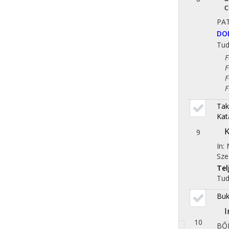
c
PA
DO
Tu
Fol
Fol
Fol
Fol
Tak
Kat
K
9
In:
Sze
Te
Tu
Buk
I
10
BŐ