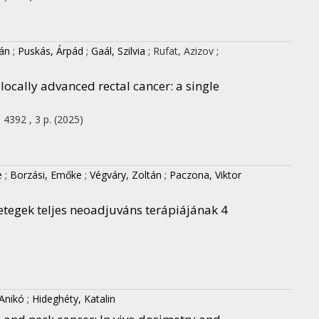
tán
;
Puskás, Árpád
;
Gaál, Szilvia
;
Rufat, Azizov
;
 locally advanced rectal cancer: a single
 4392 , 3 p.
(2025)
e
;
Borzási, Emőke
;
Végváry, Zoltán
;
Paczona, Viktor
etegek teljes neoadjuváns terápiájának 4
Anikó
;
Hideghéty, Katalin