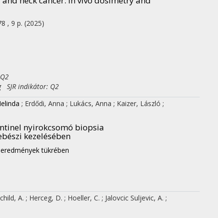
 and neck cancer: In vivo dosimetry and
8 , 9 p.
(2025)
 Q2
g SJR indikátor: Q2
elinda
;
Erdődi, Anna
;
Lukács, Anna
;
Kaizer, László
;
sentinel nyirokcsomó biopsia
bészi kezelésében
ú eredmények tükrében
child, A.
;
Herceg, D.
;
Hoeller, C.
;
Jalovcic Suljevic, A.
;