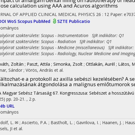
mpact of amalgam dental filling on radiotherapy of head
ose calculation using AAA and Acuros algorithms
RNAL OF APPLIED CLINICAL MEDICAL PHYSICS
26
:
12
Paper: e7037
DOI
WoS
Scopus
PubMed
SZTE Publicatio
dományos
yóirat szakterülete: Scopus - Instrumentation SJR indikátor: Q1
yóirat szakterülete: Scopus - Radiation SJR indikátor: Q1
yóirat szakterülete: Scopus - Medicine (miscellaneous) SJR indikátor:
yóirat szakterülete: Scopus - Radiology, Nuclear Medicine and Imagin
váth, Zoltán
;
Paszt, Attila
;
Simonka, Zsolt
;
Ottlakán, Aurél
;
Látos, M
ar, Sándor
;
Vörös, András
et al.
áltozhat-e a protokoll az axilla sebészi kezelésében? A 
lkalmazásának átgondolása a malignus emlőtumorok se
A Magyar Sebész Társaság 67. Kongresszusa: Sebészet a hosszútáv
25)
pp. 20-21. , 2 p.
éb URL
dományos
dolf, L. ✉
;
Ascierto, P.A.
;
Bastholt, L.
;
Gavrilova, I.
;
Haanen, J.
;
Haus
sels, JI
et al.