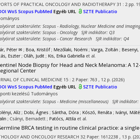
PORTS OF PRACTICAL ONCOLOGY AND RADIOTHERAPY
31
:
2
pp. 1
DOI
WoS
Scopus
PubMed
Egyéb URL
SZTE Publicatio
dományos
yóirat szakterülete: Scopus - Radiology, Nuclear Medicine and Imagin
yóirat szakterülete: Scopus - Oncology SJR indikátor: Q3
yóirat szakterülete: Scopus - Cancer Research SJR indikátor: Q4
ár, Péter ✉
;
Boa, Kristóf
;
Mezőlaki, Noémi
;
Varga, Zoltán
;
Besenyi,
tás, Eszter
;
Oláh, Judit
;
Kis, Erika Gabriella
et al.
entinel Node Biopsy for Head and Neck Melanoma: A 1
egional Center
RNAL OF CLINICAL MEDICINE
15
:
2
Paper: 763 , 12 p.
(2026)
DOI
WoS
Scopus
PubMed
Egyéb URL
SZTE Publicatio
ponti kezelésű
Tudományos
yóirat szakterülete: Scopus - Medicine (miscellaneous) SJR indikátor:
lényi, Alíz
;
Dobi, Ágnes
;
Sántha, Dóra
;
Kószó, Renáta
;
Iványi, Máté
alin
;
Csányi, Bernadett
;
Patócs, Attila
et al.
ermline BRCA testing in routine clinical practice: a singl
THOLOGY AND ONCOLOGY RESEARCH
32
Paper: 1612238 , 13 p.
(20