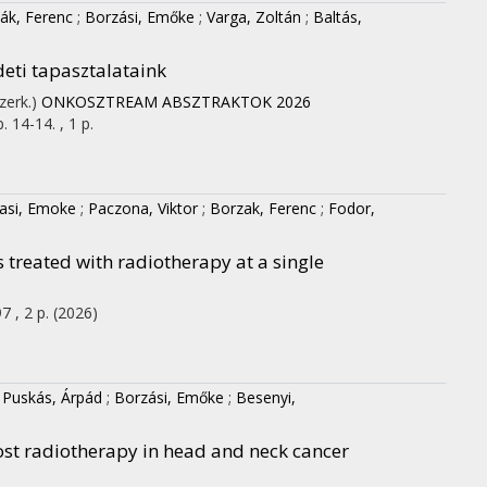
ák, Ferenc
;
Borzási, Emőke
;
Varga, Zoltán
;
Baltás,
eti tapasztalataink
zerk.)
ONKOSZTREAM ABSZTRAKTOK 2026
. 14-14. , 1 p.
asi, Emoke
;
Paczona, Viktor
;
Borzak, Ferenc
;
Fodor,
 treated with radiotherapy at a single
7 , 2 p.
(2026)
;
Puskás, Árpád
;
Borzási, Emőke
;
Besenyi,
oost radiotherapy in head and neck cancer