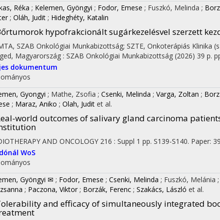
kas, Réka
;
Kelemen, Gyöngyi
;
Fodor, Emese
;
Fuszkó, Melinda
;
Borz
ter
;
Oláh, Judit
;
Hideghéty, Katalin
őrtumorok hypofrakcionált sugárkezelésvel szerzett kezd
 MTA, SZAB Onkológiai Munkabizottság; SZTE, Onkoterápiás Klinika (s
ged, Magyarország :
SZAB Onkológiai Munkabizottság
(2026)
39 p.
pp
ljes dokumentum
dományos
emen, Gyongyi
;
Mathe, Zsofia
;
Csenki, Melinda
;
Varga, Zoltan
;
Borz
ese
;
Maraz, Aniko
;
Olah, Judit
et al.
eal-world outcomes of salivary gland carcinoma patients
nstitution
DIOTHERAPY AND ONCOLOGY
216
:
Suppl 1
pp. S139-S140. Paper: 39
adónál
WoS
dományos
emen, Gyöngyi ✉
;
Fodor, Emese
;
Csenki, Melinda
;
Fuszkó, Melánia
zsanna
;
Paczona, Viktor
;
Borzák, Ferenc
;
Szakács, László
et al.
olerability and efficacy of simultaneously integrated b
reatment