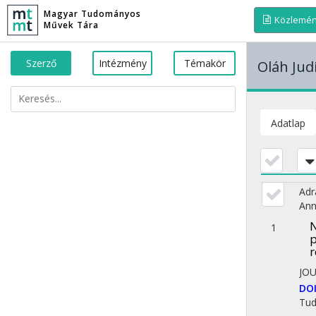
Magyar Tudományos
Közlemé
Művek Tára
Szerző
Intézmény
Témakör
Oláh Jud
Adatlap
Adr
An
N
1
p
r
JO
DO
Tu