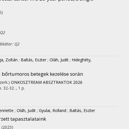
6)
 Q2
dikátor: Q2
ga, Zoltán
;
Baltás, Eszter
;
Oláh, Judit
;
Hideghéty,
a bőrtumoros betegek kezelése során
zerk.)
ONKOSZTREAM ABSZTRAKTOK 2026
. 32-32. , 1 p.
enriette
;
Oláh, Judit
;
Gyulai, Rolland
;
Baltás, Eszter
zett tapasztalataink
.
(2025)