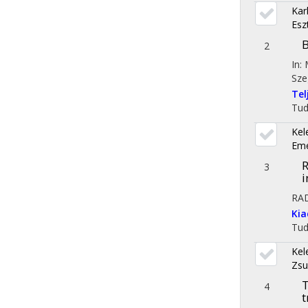
Kar
Esz
B
2
In:
Sze
Te
Tu
Kel
Em
R
3
i
RA
Ki
Tu
Kel
Zsu
T
4
t