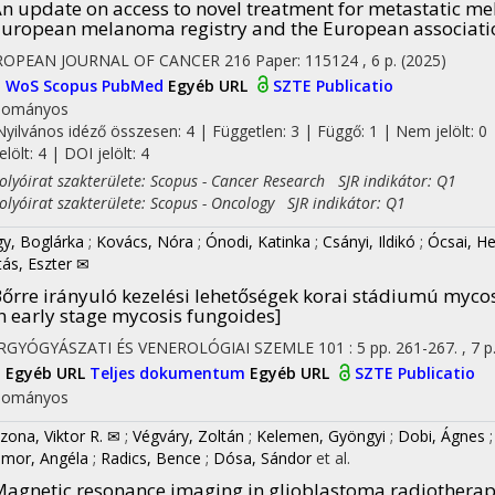
n update on access to novel treatment for metastatic m
uropean melanoma registry and the European associati
ROPEAN JOURNAL OF CANCER
216
Paper: 115124 , 6 p.
(2025)
I
WoS
Scopus
PubMed
Egyéb URL
SZTE Publicatio
dományos
Nyilvános idéző összesen: 4
| Független: 3 | Függő: 1 | Nem jelölt: 0 
jelölt: 4 | DOI jelölt: 4
yóirat szakterülete: Scopus - Cancer Research SJR indikátor: Q1
yóirat szakterülete: Scopus - Oncology SJR indikátor: Q1
y, Boglárka
;
Kovács, Nóra
;
Ónodi, Katinka
;
Csányi, Ildikó
;
Ócsai, He
tás, Eszter ✉
őrre irányuló kezelési lehetőségek korai stádiumú mycos
n early stage mycosis fungoides]
RGYÓGYÁSZATI ÉS VENEROLÓGIAI SZEMLE
101
:
5
pp. 261-267. , 7 p
I
Egyéb URL
Teljes dokumentum
Egyéb URL
SZTE Publicatio
dományos
zona, Viktor R. ✉
;
Végváry, Zoltán
;
Kelemen, Gyöngyi
;
Dobi, Ágnes
mor, Angéla
;
Radics, Bence
;
Dósa, Sándor
et al.
agnetic resonance imaging in glioblastoma radiothera