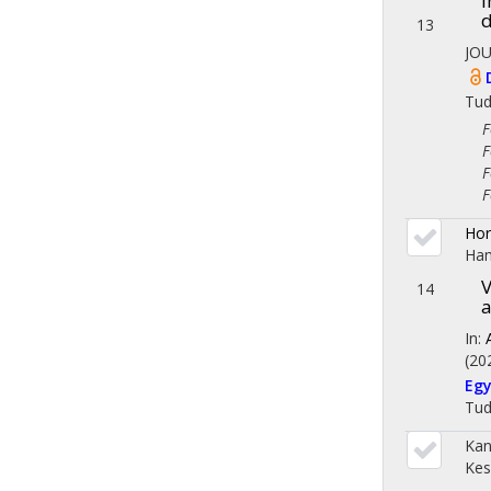
I
d
13
JOU
Tu
Fol
Fol
Fol
Fol
Hor
Ham
V
14
a
In:
(20
Egy
Tu
Kan
Kes