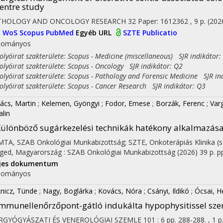
entre study
THOLOGY AND ONCOLOGY RESEARCH
32
Paper: 1612362 , 9 p.
(202
I
WoS
Scopus
PubMed
Egyéb URL
SZTE Publicatio
dományos
yóirat szakterülete: Scopus - Medicine (miscellaneous) SJR indikátor:
yóirat szakterülete: Scopus - Oncology SJR indikátor: Q2
yóirat szakterülete: Scopus - Pathology and Forensic Medicine SJR in
yóirat szakterülete: Scopus - Cancer Research SJR indikátor: Q3
ács, Martin
;
Kelemen, Gyöngyi
;
Fodor, Emese
;
Borzák, Ferenc
;
Var
alin
ülönböző sugárkezelési technikák hatékony alkalmazás
 MTA, SZAB Onkológiai Munkabizottság; SZTE, Onkoterápiás Klinika (s
ged, Magyarország :
SZAB Onkológiai Munkabizottság
(2026)
39 p.
pp
ljes dokumentum
dományos
nicz, Tünde
;
Nagy, Boglárka
;
Kovács, Nóra
;
Csányi, Ildikó
;
Ócsai, H
mmunellenőrzőpont-gátló indukálta hypophysitissel szer
RGYÓGYÁSZATI ÉS VENEROLÓGIAI SZEMLE
101
:
6
pp. 288-288. , 1 p