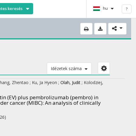
hu
etes keresés
?
Idézetek száma
hang, Zhentao
;
Ku, Ja Hyeon
;
Olah, Judit
;
Kolodziej,
tin (EV) plus pembrolizumab (pembro) in
der cancer (MIBC): An analysis of clinically
26)