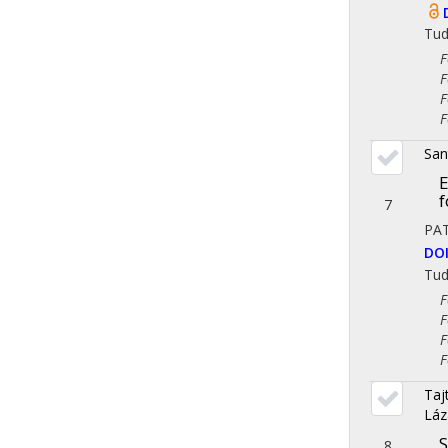
Tu
Fol
Fol
Fol
Fol
San
E
f
7
PA
DO
Tu
Fol
Fol
Fol
Fol
Taj
Láz
S
8