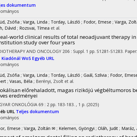
ljes dokumentum
dományos
on
üd, Zsófia
;
Varga, Linda
;
Torday, László
;
Fodor, Emese
;
Varga, Zol
h, Dávid
;
Rozsvai, Tímea
et al.
eal-world clinical results of total neoadjuvant therapy in
nstitution study over four years
DIOTHERAPY AND ONCOLOGY
206
:
Suppl. 1
pp. S1281-S1283. Paper:
I
Kiadónál
WoS
Egyéb URL
dományos
üd, Zsófia
;
Varga, Linda
;
Torday, László
;
Gaál, Szilvia
;
Fodor, Emes
ert
;
Vasas, Béla
;
Berényi, Zsolt
et al.
okálisan előrehaladott, magas rizikójú végbéltumoros b
ves eredményei
GYAR ONKOLÓGIA
69
:
2
pp. 183-183. , 1 p.
(2025)
yéb URL
Teljes dokumentum
dományos
or, Emese
;
Varga, Zoltán ✉
;
Kelemen, Gyöngyi
;
Oláh, Judit
;
Maráz, 