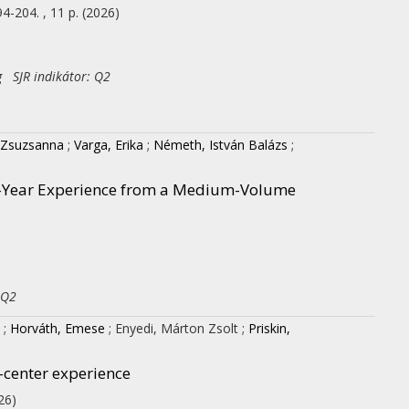
94-204. , 11 p.
(2026)
g SJR indikátor: Q2
 Zsuzsanna
;
Varga, Erika
;
Németh, István Balázs
;
2-Year Experience from a Medium-Volume
 Q2
;
Horváth, Emese
;
Enyedi, Márton Zsolt
;
Priskin,
e-center experience
26)