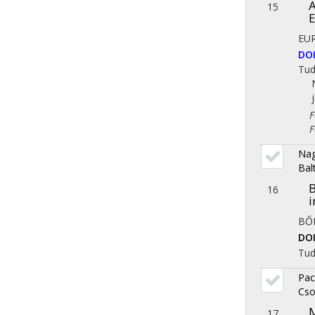
A
15
E
EU
DO
Tu
Fol
Fol
Nag
Bal
B
16
i
BŐ
DO
Tu
Pac
Cso
M
17