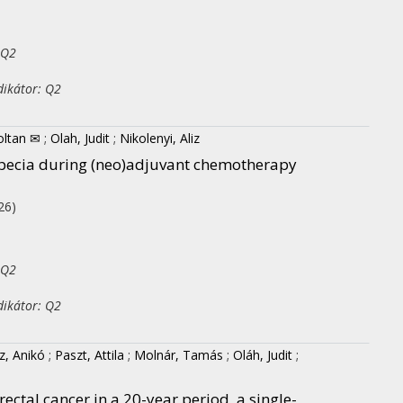
 Q2
dikátor: Q2
oltan ✉
;
Olah, Judit
;
Nikolenyi, Aliz
alopecia during (neo)adjuvant chemotherapy
26)
 Q2
dikátor: Q2
z, Anikó
;
Paszt, Attila
;
Molnár, Tamás
;
Oláh, Judit
;
ectal cancer in a 20-year period, a single-