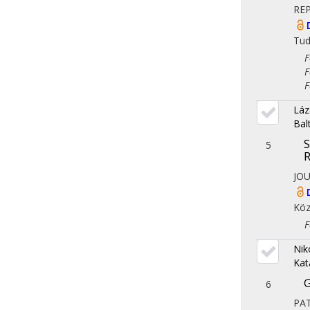
RE
Tu
Fol
Fol
Fol
Láz
Bal
S
5
R
JOU
Köz
Fol
Niko
Kat
G
6
PA