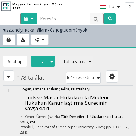
Magyar Tudományos Művek
hu
?
Tára
Pusztahelyi Réka
(állam- és jogtudományok)
Adatlap
Listák
Táblázatok
178 találat
Idézetek száma
Doğan, Ömer Batuhan
;
Réka, Pusztahelyi
1
Türk ve Macar Hukukunda Medeni
Hukukun Kanunlaştırma Sürecinin
Kavşaklari
In: Yener, Ünver (szerk.)
Türk Devletleri 1. Uluslararası Hukuk
Kongresi
Istanbul, Törökország :
Yeditepe University
(2025)
pp. 139-166. ,
28 p.