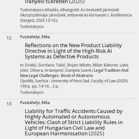
irányelv tükrében
(2025)
Tudományos előadás, elhangzott: Az önvezető járművek
ökoszisztémája: járművek, emberek és környezet c. konferencia
(Szeged, 2025.10.16.)
,
Tudományos
Pusztahelyi, Réka
12
Reflections on the New Product Liability
Directive in Light of the High-Risk AI
Systems as Defective Products
In: Drakić, Gordana; Tubić, Bojan; Milutin, Milan; Baturan, Luka;
Jokić, Olivera; Arsenijević, Danijela (szerk.)
Legal Tradition And
New Legal Challenges : Book of Abstracts
Újvidék, Szerbia :
University of Novi Sad, Faculty of Law
(2025)
169 p.
pp. 14-16. , 3 p.
Tudományos
Pusztahelyi, Réka
13
Liability for Traffic Accidents Caused by
Highly Automated or Autonomous
Vehicles: Clash of Strict Liability Rules in
Light of Hungarian Civil Law and
European Harmonisation
(2025)