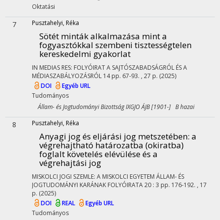
Oktatási
Pusztahelyi, Réka
7
Sötét minták alkalmazása mint a
fogyasztókkal szembeni tisztességtelen
kereskedelmi gyakorlat
IN MEDIAS RES: FOLYÓIRAT A SAJTÓSZABADSÁGRÓL ÉS A
MÉDIASZABÁLYOZÁSRÓL
14
pp. 67-93. , 27 p.
(2025)
DOI
Egyéb URL
Tudományos
Állam- és Jogtudományi Bizottság IXGJO ÁJB [1901-] B hazai
Pusztahelyi, Réka
8
Anyagi jog és eljárási jog metszetében: a
végrehajtható határozatba (okiratba)
foglalt követelés elévülése és a
végrehajtási jog
MISKOLCI JOGI SZEMLE: A MISKOLCI EGYETEM ÁLLAM- ÉS
JOGTUDOMÁNYI KARÁNAK FOLYÓIRATA
20
:
3
pp. 176-192. , 17
p.
(2025)
DOI
REAL
Egyéb URL
Tudományos