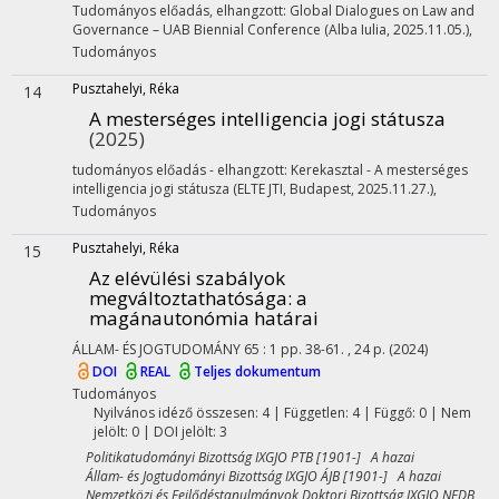
Tudományos előadás, elhangzott: Global Dialogues on Law and
Governance – UAB Biennial Conference (Alba Iulia, 2025.11.05.)
,
Tudományos
Pusztahelyi, Réka
14
A mesterséges intelligencia jogi státusza
(2025)
tudományos előadás - elhangzott: Kerekasztal - A mesterséges
intelligencia jogi státusza (ELTE JTI, Budapest, 2025.11.27.)
,
Tudományos
Pusztahelyi, Réka
15
Az elévülési szabályok
megváltoztathatósága: a
magánautonómia határai
ÁLLAM- ÉS JOGTUDOMÁNY
65
:
1
pp. 38-61. , 24 p.
(2024)
DOI
REAL
Teljes dokumentum
Tudományos
Nyilvános idéző összesen: 4
| Független: 4 | Függő: 0 | Nem
jelölt: 0 | DOI jelölt: 3
Politikatudományi Bizottság IXGJO PTB [1901-] A hazai
Állam- és Jogtudományi Bizottság IXGJO ÁJB [1901-] A hazai
Nemzetközi és Fejlődéstanulmányok Doktori Bizottság IXGJO NFDB