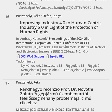
[1901-] B hazai
Szociológiai Tudományos Bizottság IXGJO SZTB [1901-] B hazai
Pusztahelyi, Réka
;
Stefán, Ibolya
16
Improving Industry 4.0 to Human-Centric
Industry 5.0 in Light of the Protection of
Human Rights
In: Andrzej, Kot (szerk.)
Proceedings of the 2024 25th
International Carpathian Control Conference (ICCC)
Piscataway (NJ), Amerikai Egyesült Államok :
Institute of Electrical
and Electronics Engineers (IEEE)
(2024)
pp. 1-6. , 6 p.
DOI
WoS
Scopus
Egyéb URL
Tudományos
Nyilvános idéző összesen: 13
| Független: 13 | Függő: 0 |
Nem jelölt: 0 | WoS jelölt: 3 | Scopus jelölt: 2 | WoS/Scopus
jelölt: 3 | DOI jelölt: 9
Pusztahelyi, Réka
17
Rendhagyó recenzió Prof. Dr. Novotni
Zoltán ’A gépjármű üzembentartói
felelősség néhány problémája’ című
cikkéhez
MISKOLCI JOGI SZEMLE: A MISKOLCI EGYETEM ÁLLAM- ÉS