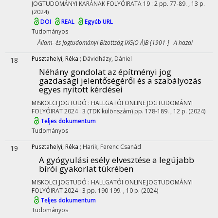
JOGTUDOMÁNYI KARÁNAK FOLYÓIRATA
19
:
2
pp. 77-89. , 13 p.
(2024)
DOI
REAL
Egyéb URL
Tudományos
Állam- és Jogtudományi Bizottság IXGJO ÁJB [1901-] A hazai
Pusztahelyi, Réka
;
Dávidházy, Dániel
18
Néhány gondolat az építményi jog
gazdasági jelentőségéről és a szabályozás
egyes nyitott kérdései
MISKOLCI JOGTUDÓ : HALLGATÓI ONLINE JOGTUDOMÁNYI
FOLYÓIRAT
2024
:
3 (TDK különszám)
pp. 178-189. , 12 p.
(2024)
Teljes dokumentum
Tudományos
Pusztahelyi, Réka
;
Harik, Ferenc Csanád
19
A gyógyulási esély elvesztése a legújabb
bírói gyakorlat tükrében
MISKOLCI JOGTUDÓ : HALLGATÓI ONLINE JOGTUDOMÁNYI
FOLYÓIRAT
2024
:
3
pp. 190-199. , 10 p.
(2024)
Teljes dokumentum
Tudományos