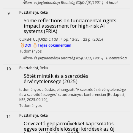
Állam- és Jogtudományi Bizottság IXGJO ÁJB [1901-] A hazai
Pusztahelyi, Réka
9
Some reflections on fundamental rights
impact assessment for high-risk AI
systems (FRIA)
CURENTUL JURIDIC
103
:
4
pp. 13-35. , 23 p.
(2025)
DOI
Teljes dokumentum
Tudományos
Állam- és Jogtudományi Bizottság IXGJO ÁJB [1901-] D nemzetközi
Pusztahelyi, Réka
10
Sötét minták és a szerződés
érvénytelensége
(2025)
tudományos előadás, elhangzott "A szerződés érvénytelensége
és a szerződésszegés" c. tudományos konferencián (Budapest,
KRE, 2025.09.19.)
,
Tudományos
Pusztahelyi, Réka
11
Önvezető gépjárművekkel kapcsolatos
egyes termékfelelősségi kérdések az új