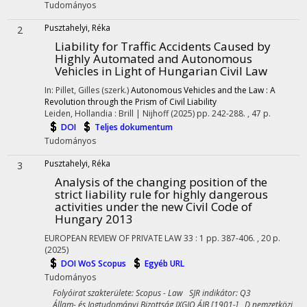
Tudományos
Pusztahelyi, Réka
2
Liability for Traffic Accidents Caused by
Highly Automated and Autonomous
Vehicles in Light of Hungarian Civil Law
In: Pillet, Gilles (szerk.)
Autonomous Vehicles and the Law : A
Revolution through the Prism of Civil Liability
Leiden, Hollandia :
Brill | Nijhoff
(2025)
pp. 242-288. , 47 p.
DOI
Teljes dokumentum
Tudományos
Pusztahelyi, Réka
3
Analysis of the changing position of the
strict liability rule for highly dangerous
activities under the new Civil Code of
Hungary 2013
EUROPEAN REVIEW OF PRIVATE LAW
33
:
1
pp. 387-406. , 20 p.
(2025)
DOI
WoS
Scopus
Egyéb URL
Tudományos
Folyóirat szakterülete: Scopus - Law SJR indikátor: Q3
Állam- és Jogtudományi Bizottság IXGJO ÁJB [1901-] D nemzetközi