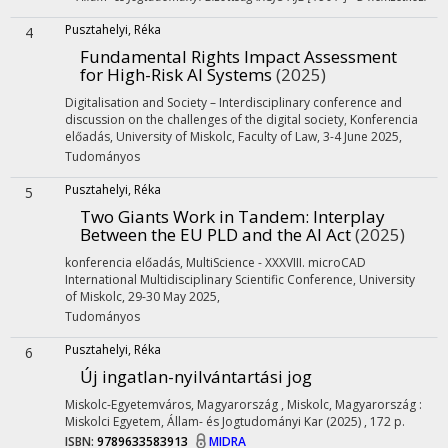
Pusztahelyi, Réka
4
Fundamental Rights Impact Assessment
for High-Risk AI Systems
(2025)
Digitalisation and Society – Interdisciplinary conference and
discussion on the challenges of the digital society
,
Konferencia
előadás
,
University of Miskolc, Faculty of Law, 3-4 June 2025
,
Tudományos
Pusztahelyi, Réka
5
Two Giants Work in Tandem: Interplay
Between the EU PLD and the AI Act
(2025)
konferencia előadás
,
MultiScience - XXXVIII. microCAD
International Multidisciplinary Scientific Conference
,
University
of Miskolc, 29-30 May 2025
,
Tudományos
Pusztahelyi, Réka
6
Új ingatlan-nyilvántartási jog
Miskolc-Egyetemváros, Magyarország ,
Miskolc, Magyarország :
Miskolci Egyetem, Állam- és Jogtudományi Kar
(2025)
,
172 p.
ISBN:
9789633583913
MIDRA