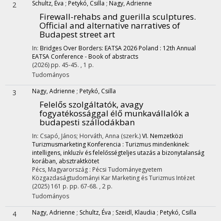
Schultz, Éva
;
Petykó, Csilla
;
Nagy, Adrienne
2
Firewall-rehabs and guerilla sculptures.
Official and alternative narratives of
Budapest street art
In:
Bridges Over Borders: EATSA 2026 Poland : 12th Annual
EATSA Conference - Book of abstracts
(2026)
pp. 45-45. , 1 p.
Tudományos
Nagy, Adrienne
;
Petykó, Csilla
3
Felelős szolgáltatók, avagy
fogyatékossággal élő munkavállalók a
budapesti szállodákban
In: Csapó, János; Horváth, Anna (szerk.)
VI. Nemzetközi
Turizmusmarketing Konferencia : Turizmus mindenkinek:
intelligens, inkluzív és felelősségteljes utazás a bizonytalanság
korában, absztraktkötet
Pécs, Magyarország :
Pécsi Tudományegyetem
Közgazdaságtudományi Kar Marketing és Turizmus Intézet
(2025)
161 p.
pp. 67-68. , 2 p.
Tudományos
Nagy, Adrienne
;
Schultz, Éva
;
Szeidl, Klaudia
;
Petykó, Csilla
4