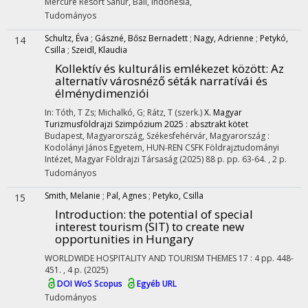
Mercure Resort Sanur, Bali, Indonesia
,
Tudományos
Schultz, Éva
;
Gászné, Bősz Bernadett
;
Nagy, Adrienne
;
Petykó,
14
Csilla
;
Szeidl, Klaudia
Kollektív és kulturális emlékezet között
: Az
alternatív városnéző séták narratívái és
élménydimenziói
In: Tóth, T Zs; Michalkó, G; Rátz, T (szerk.)
X. Magyar
Turizmusföldrajzi Szimpózium 2025 : absztrakt kötet
Budapest, Magyarország,
Székesfehérvár, Magyarország :
Kodolányi János Egyetem
,
HUN-REN CSFK Földrajztudományi
Intézet
,
Magyar Földrajzi Társaság
(2025)
88 p.
pp. 63-64. , 2 p.
Tudományos
Smith, Melanie
;
Pal, Agnes
;
Petyko, Csilla
15
Introduction: the potential of special
interest tourism (SIT) to create new
opportunities in Hungary
WORLDWIDE HOSPITALITY AND TOURISM THEMES
17
:
4
pp. 448-
451. , 4 p.
(2025)
DOI
WoS
Scopus
Egyéb URL
Tudományos