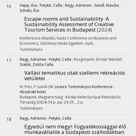
Happ, Éva
;
Petykó, Csilla
;
Nagy, Adrienne
;
Szeidl, Klaudia
;
16
Schultz, Éva
Escape rooms and Sustainability
: A
Sustainability Assessment of Creative
Tourism Services in Budapest
(2024)
Konferencia előadás
,
Kautz Conference on Business and
Economics
,
Széchenyi István Egyetem, Győr
,
Tudományos
Nagy, Adrienne
;
Petykó, Csilla
;
Rozgonyiné, Drotár Nikolett
;
17
Szalók, Zsófia Csilla
Vallási tematikus utak szellemi rekreációs
vetületei
In: Fritz, P (szerk.)
IV. Leisure Tudományos Konferencia :
Absztrakt kötet
Budapest, Magyarország :
Közép-Kelet-Európai Rekreációs
Társaság
(2024)
34 p.
pp. 24-25. , 2 p.
Tudományos
Nagy, Adrienne
;
Petykó, Csilla
18
Egyedül nem megy!
: Fogyatékossággal élő
munkavállalók a budapesti szállodákban