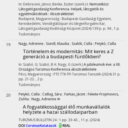
In: Debreceni, János; Benke, Eszter (szerk.)
I. Nemzetközi
Látogatógazdaság Konferencia. Helyek, látogatók és
együttműködések : Absztraktkötet
Budapest, Magyarország :
Budapesti Gazdasági Egyetem,
Kereskedelmi, Vendéglátóipari és Idegenforgalmi Kar,
Látogatógazdaság Kiválósági Központ
(2024)
139 p.
p. 94 , 1 p.
Tudományos
Nagy, Adrienne
;
Szeidl, Klaudia
;
Szalók, Csilla
;
Petykó, Csilla
19
Történelem és modernitás
: Mit keres a Z
generáció a budapesti fürdőkben?
In: Szabó, G; Szabó, B A; Nagy, G (szerk.)
A jubileumok éve: a XII.
Országos Turizmus Konferencia absztraktkötete
Pécs, Magyarország :
PTE TTK FFI Turizmus Tanszék
(2024)
31 p.
pp. 21-22. , 2 p.
Tudományos
Petykó, Csilla
;
Csillag, Sára
;
Farkas, Jácint
;
Fekete-Frojimovics,
20
Zsófia
;
Nagy, Adrienne ✉
A fogyatékossággal élő munkavállalók
helyzete a hazai szállodaiparban
TURIZMUS BULLETIN
24
:
1
pp. 33-43. , 11 p.
(2024)
DOI
CorvinusKutatasok
REAL