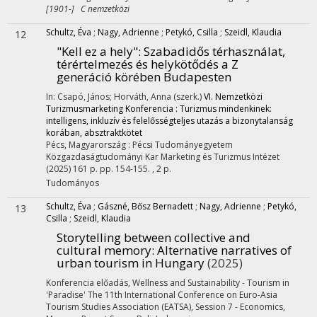
[1901-] C nemzetközi
Schultz, Éva
;
Nagy, Adrienne
;
Petykó, Csilla
;
Szeidl, Klaudia
12
"Kell ez a hely"
: Szabadidős térhasználat,
térértelmezés és helykötődés a Z
generáció körében Budapesten
In: Csapó, János; Horváth, Anna (szerk.)
VI. Nemzetközi
Turizmusmarketing Konferencia : Turizmus mindenkinek:
intelligens, inkluzív és felelősségteljes utazás a bizonytalanság
korában, absztraktkötet
Pécs, Magyarország :
Pécsi Tudományegyetem
Közgazdaságtudományi Kar Marketing és Turizmus Intézet
(2025)
161 p.
pp. 154-155. , 2 p.
Tudományos
Schultz, Éva
;
Gászné, Bősz Bernadett
;
Nagy, Adrienne
;
Petykó,
13
Csilla
;
Szeidl, Klaudia
Storytelling between collective and
cultural memory
: Alternative narratives of
urban tourism in Hungary
(2025)
Konferencia előadás
,
Wellness and Sustainability - Tourism in
'Paradise' The 11th International Conference on Euro-Asia
Tourism Studies Association (EATSA), Session 7 - Economics
,