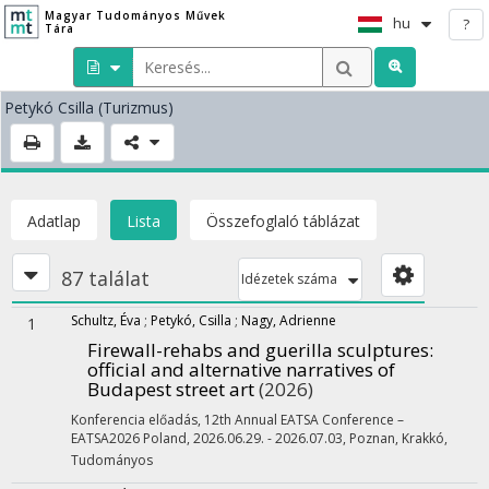
Magyar Tudományos Művek
hu
?
Tára
Petykó Csilla
(Turizmus)
Adatlap
Lista
Összefoglaló táblázat
87 találat
Idézetek száma
Schultz, Éva
;
Petykó, Csilla
;
Nagy, Adrienne
1
Firewall-rehabs and guerilla sculptures:
official and alternative narratives of
Budapest street art
(2026)
Konferencia előadás
,
12th Annual EATSA Conference –
EATSA2026 Poland
,
2026.06.29. - 2026.07.03, Poznan, Krakkó
,
Tudományos