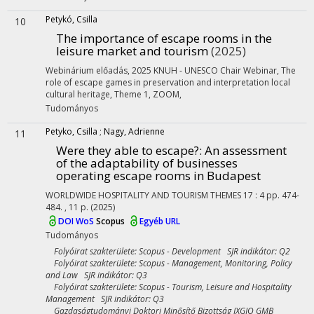
Petykó, Csilla
10
The importance of escape rooms in the
leisure market and tourism
(2025)
Webinárium előadás
,
2025 KNUH - UNESCO Chair Webinar, The
role of escape games in preservation and interpretation local
cultural heritage, Theme 1
,
ZOOM
,
Tudományos
Petyko, Csilla
;
Nagy, Adrienne
11
Were they able to escape?
: An assessment
of the adaptability of businesses
operating escape rooms in Budapest
WORLDWIDE HOSPITALITY AND TOURISM THEMES
17
:
4
pp. 474-
484. , 11 p.
(2025)
DOI
WoS
Scopus
Egyéb URL
Tudományos
Folyóirat szakterülete: Scopus - Development SJR indikátor: Q2
Folyóirat szakterülete: Scopus - Management, Monitoring, Policy
and Law SJR indikátor: Q3
Folyóirat szakterülete: Scopus - Tourism, Leisure and Hospitality
Management SJR indikátor: Q3
Gazdaságtudományi Doktori Minősítő Bizottság IXGJO GMB