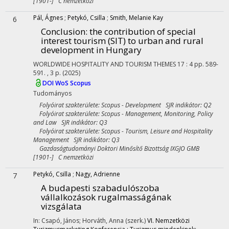
[1901-] C nemzetközi
Pál, Ágnes
;
Petykó, Csilla
;
Smith, Melanie Kay
6
Conclusion: the contribution of special
interest tourism (SIT) to urban and rural
development in Hungary
WORLDWIDE HOSPITALITY AND TOURISM THEMES
17
:
4
pp. 589-
591. , 3 p.
(2025)
DOI
WoS
Scopus
Tudományos
Folyóirat szakterülete: Scopus - Development SJR indikátor: Q2
Folyóirat szakterülete: Scopus - Management, Monitoring, Policy
and Law SJR indikátor: Q3
Folyóirat szakterülete: Scopus - Tourism, Leisure and Hospitality
Management SJR indikátor: Q3
Gazdaságtudományi Doktori Minősítő Bizottság IXGJO GMB
[1901-] C nemzetközi
Petykó, Csilla
;
Nagy, Adrienne
7
A budapesti szabadulószoba
vállalkozások rugalmasságának
vizsgálata
In: Csapó, János; Horváth, Anna (szerk.)
VI. Nemzetközi