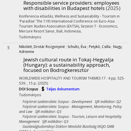
Responsible service providers
: employees
with disabilities in Budapest hotels
(2025)
Konferencia előadás
,
Wellness and Sustainability - Tourism in
'Paradise' The 11th International Conference on Euro-Asia
Tourism Studies Association (EATSA), Session 7 - Economics
,
Mercure Resort Sanur, Bali, Indonesia
,
Tudományos
Nikolett, Drotár Rozgonyiné
;
Schultz, Éva
;
Petykó, Csilla
;
Nagy,
5
Adrienne
Jewish cultural route in Tokaj-Hegyalja
(Hungary)
: a sustainability approach,
focused on Bodrogkeresztúr
WORLDWIDE HOSPITALITY AND TOURISM THEMES
17
:
4
pp. 525-
539. , 15 p.
(2025)
DOI
Scopus
Teljes dokumentum
Tudományos
Folyóirat szakterülete: Scopus - Development SJR indikátor: Q2
Folyóirat szakterülete: Scopus - Management, Monitoring, Policy
and Law SJR indikátor: Q3
Folyóirat szakterülete: Scopus - Tourism, Leisure and Hospitality
Management SJR indikátor: Q3
Gazdaságtudományi Doktori Minősítő Bizottság IXGJO GMB