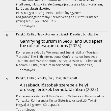
Turizmusmarketing Konferencia : Turizmus mindenkinek:
intelligens, inkluzív és felelősségteljes utazás a bizonytalanság
korában, absztraktkötet
Pécs, Magyarország :
Pécsi Tudományegyetem
Közgazdaságtudományi Kar Marketing és Turizmus Intézet
(2025)
161 p.
pp. 63-64. , 2 p.
Tudományos
Petykó, Csilla
;
Nagy, Adrienne
;
Szeidl, Klaudia
;
Schultz, Éva
8
Gamifying tourism in Seoul and Budapest
:
the role of escape rooms
(2025)
Konferencia előadás
,
Wellness and Sustainability - Tourism in
'Paradise' The 11th International Conference on Euro-Asia
Tourism Studies Association (EATSA), Session 6B - Film/Social
Media/AI/Digital
,
Mercure Resort Sanur, Bali, Indonesia
,
Tudományos
Petykó, Csilla
;
Schultz, Éva
;
Bősz, Bernadett
9
A szabadulószobák szerepe a helyi
örökségi értékek bemutatásában
(2025)
Konferencia előadás
,
II. Bor-Gasztro, Vallási és Kulturális-, Aktív
Turisztikai Konferencia, Kulturálisturisztikai szekció
,
Tokaj-
Hegyaljai Egyetem, Sárospatak
,
Tudományos