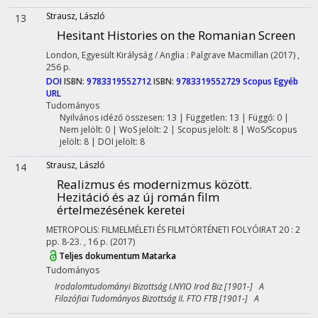
Strausz, László
13
Hesitant Histories on the Romanian Screen
London, Egyesült Királyság / Anglia :
Palgrave Macmillan
(2017)
,
256 p.
DOI
ISBN:
9783319552712
ISBN:
9783319552729
Scopus
Egyéb
URL
Tudományos
Nyilvános idéző összesen: 13
| Független: 13 | Függő: 0 |
Nem jelölt: 0 | WoS jelölt: 2 | Scopus jelölt: 8 | WoS/Scopus
jelölt: 8 | DOI jelölt: 8
Strausz, László
14
Realizmus és modernizmus között.
Hezitáció és az új román film
értelmezésének keretei
METROPOLIS: FILMELMÉLETI ÉS FILMTÖRTÉNETI FOLYÓIRAT
20
:
2
pp. 8-23. , 16 p.
(2017)
Teljes dokumentum
Matarka
Tudományos
Irodalomtudományi Bizottság I.NYIO Irod Biz [1901-] A
Filozófiai Tudományos Bizottság II. FTO FTB [1901-] A