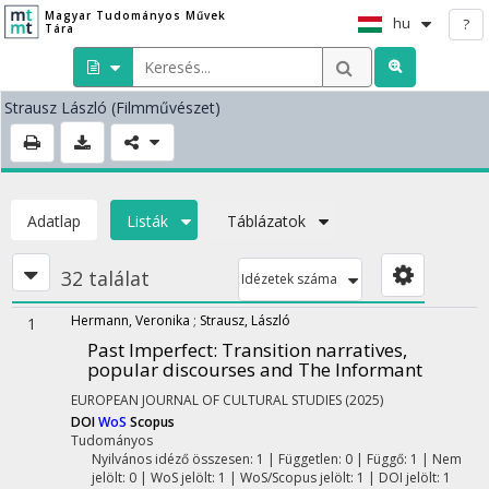
Magyar Tudományos Művek
hu
?
Tára
Strausz László
(Filmművészet)
Adatlap
Listák
Táblázatok
32 találat
Idézetek száma
Hermann, Veronika
;
Strausz, László
1
Past Imperfect
: Transition narratives,
popular discourses and The Informant
EUROPEAN JOURNAL OF CULTURAL STUDIES
(2025)
DOI
WoS
Scopus
Tudományos
Nyilvános idéző összesen: 1
| Független: 0 | Függő: 1 | Nem
jelölt: 0 | WoS jelölt: 1 | WoS/Scopus jelölt: 1 | DOI jelölt: 1