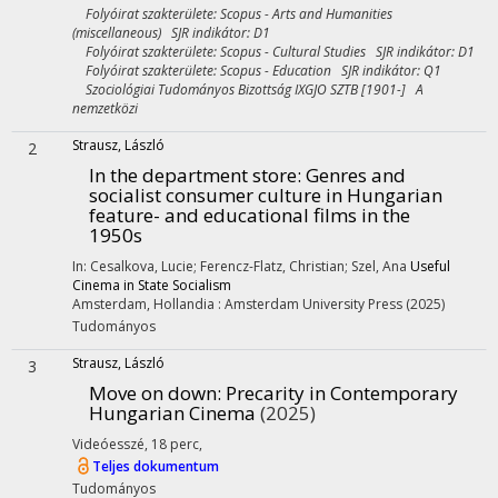
Folyóirat szakterülete: Scopus - Arts and Humanities
(miscellaneous) SJR indikátor: D1
Folyóirat szakterülete: Scopus - Cultural Studies SJR indikátor: D1
Folyóirat szakterülete: Scopus - Education SJR indikátor: Q1
Szociológiai Tudományos Bizottság IXGJO SZTB [1901-] A
nemzetközi
Strausz, László
2
In the department store
: Genres and
socialist consumer culture in Hungarian
feature- and educational films in the
1950s
In: Cesalkova, Lucie; Ferencz-Flatz, Christian; Szel, Ana
Useful
Cinema in State Socialism
Amsterdam, Hollandia :
Amsterdam University Press
(2025)
Tudományos
Strausz, László
3
Move on down
: Precarity in Contemporary
Hungarian Cinema
(2025)
Videóesszé
,
18 perc
,
Teljes dokumentum
Tudományos