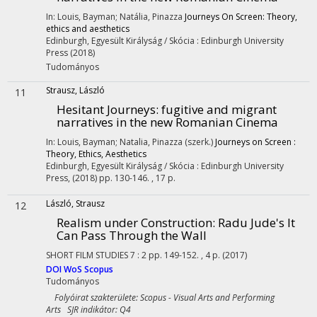
In: Louis, Bayman; Natália, Pinazza
Journeys On Screen: Theory,
ethics and aesthetics
Edinburgh, Egyesült Királyság / Skócia :
Edinburgh University
Press
(2018)
Tudományos
Strausz, László
11
Hesitant Journeys
: fugitive and migrant
narratives in the new Romanian Cinema
In: Louis, Bayman; Natalia, Pinazza (szerk.)
Journeys on Screen :
Theory, Ethics, Aesthetics
Edinburgh, Egyesült Királyság / Skócia :
Edinburgh University
Press
,
(2018)
pp. 130-146. , 17 p.
László, Strausz
12
Realism under Construction
: Radu Jude's It
Can Pass Through the Wall
SHORT FILM STUDIES
7
:
2
pp. 149-152. , 4 p.
(2017)
DOI
WoS
Scopus
Tudományos
Folyóirat szakterülete: Scopus - Visual Arts and Performing
Arts SJR indikátor: Q4