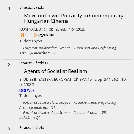
Strausz, László
4
Move on Down
: Precarity in Contemporary
Hungarian Cinema
ILUMINACE
37
:
1
pp. 95-98. , 4 p.
(2025)
DOI
Egyéb URL
Tudományos
Folyóirat szakterülete: Scopus - Visual Arts and Performing
Arts SJR indikátor: Q2
Strausz, László ✉
5
Agents of Socialist Realism
STUDIES IN EASTERN EUROPEAN CINEMA
15
:
2
pp. 244-262. , 19
p.
(2024)
DOI
WoS
Tudományos
Folyóirat szakterülete: Scopus - Visual Arts and Performing
Arts SJR indikátor: Q1
Folyóirat szakterülete: Scopus - Communication SJR
indikátor: Q3
Strausz, László
6