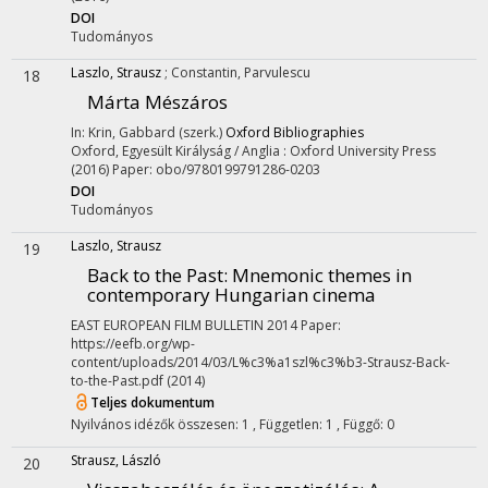
DOI
Tudományos
Laszlo, Strausz
;
Constantin, Parvulescu
18
Márta Mészáros
In: Krin, Gabbard (szerk.)
Oxford Bibliographies
Oxford, Egyesült Királyság / Anglia :
Oxford University Press
(2016)
Paper: obo/9780199791286-0203
DOI
Tudományos
Laszlo, Strausz
19
Back to the Past: Mnemonic themes in
contemporary Hungarian cinema
EAST EUROPEAN FILM BULLETIN
2014
Paper:
https://eefb.org/wp-
content/uploads/2014/03/L%c3%a1szl%c3%b3-Strausz-Back-
to-the-Past.pdf
(2014)
Teljes dokumentum
Nyilvános idézők összesen: 1
Független: 1
Függő: 0
Strausz, László
20