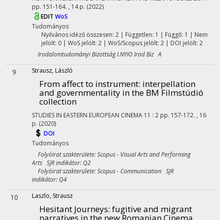
pp. 151-164. , 14 p.
(2022)
EDIT
WoS
Tudományos
Nyilvános idéző összesen: 2
| Független: 1 | Függő: 1 | Nem
jelölt: 0 | WoS jelölt: 2 | WoS/Scopus jelölt: 2 | DOI jelölt: 2
Irodalomtudományi Bizottság I.NYIO Irod Biz A
Strausz, László
9
From affect to instrument
: interpellation
and governmentality in the BM Filmstúdió
collection
STUDIES IN EASTERN EUROPEAN CINEMA
11
:
2
pp. 157-172. , 16
p.
(2020)
DOI
Tudományos
Folyóirat szakterülete: Scopus - Visual Arts and Performing
Arts SJR indikátor: Q2
Folyóirat szakterülete: Scopus - Communication SJR
indikátor: Q4
Laszlo, Strausz
10
Hesitant Journeys: fugitive and migrant
narratives in the new Romanian Cinema