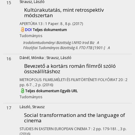
Strausz, László
15
Kultúrakutatás, mint retrospektív
módszertan
APERTÚRA
13
:
1
Paper: 8 , 8 p.
(2017)
DOI
Teljes dokumentum
Tudományos
Irodalomtudományi Bizottság I.NYIO Irod Biz A
Filozófiai Tudományos Bizottság II. FTO FTB [1901-] A
Dánél, Mónika
;
Strausz, László
16
Bevezető a kortárs román filmről szóló
összeállításhoz
METROPOLIS: FILMELMÉLETI ÉS FILMTÖRTÉNETI FOLYÓIRAT
20
:
2
pp. 6-7. , 2 p.
(2016)
Teljes dokumentum
Egyéb URL
Tudományos
László, Strausz
17
Social transformation and the language of
cinema
STUDIES IN EASTERN EUROPEAN CINEMA
7
:
2
pp. 179-181. , 3 p.
(2016)