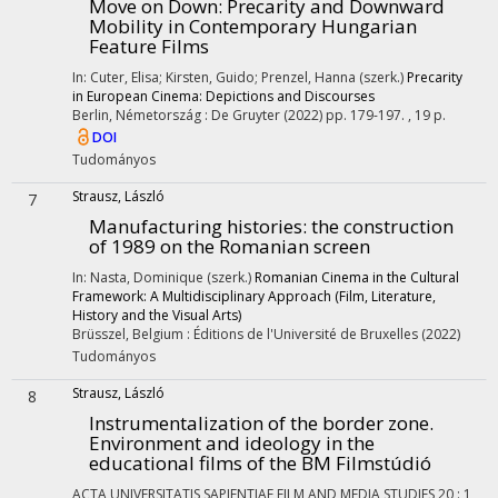
Move on Down
: Precarity and Downward
Mobility in Contemporary Hungarian
Feature Films
In: Cuter, Elisa; Kirsten, Guido; Prenzel, Hanna (szerk.)
Precarity
in European Cinema: Depictions and Discourses
Berlin, Németország :
De Gruyter
(2022)
pp. 179-197. , 19 p.
DOI
Tudományos
Strausz, László
7
Manufacturing histories
: the construction
of 1989 on the Romanian screen
In: Nasta, Dominique (szerk.)
Romanian Cinema in the Cultural
Framework: A Multidisciplinary Approach (Film, Literature,
History and the Visual Arts)
Brüsszel, Belgium :
Éditions de l'Université de Bruxelles
(2022)
Tudományos
Strausz, László
8
Instrumentalization of the border zone.
Environment and ideology in the
educational films of the BM Filmstúdió
ACTA UNIVERSITATIS SAPIENTIAE FILM AND MEDIA STUDIES
20
:
1