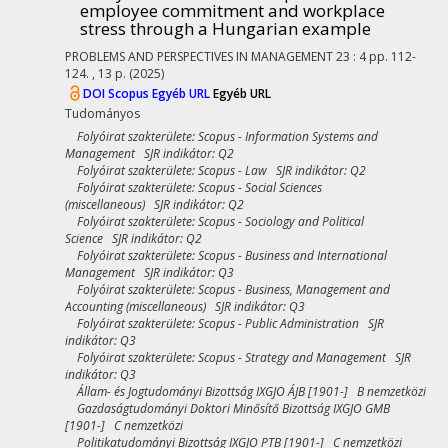
employee commitment and workplace
stress through a Hungarian example
PROBLEMS AND PERSPECTIVES IN MANAGEMENT
23
:
4
pp. 112-
124. , 13 p.
(2025)
DOI
Scopus
Egyéb URL
Egyéb URL
Tudományos
Folyóirat szakterülete: Scopus - Information Systems and
Management SJR indikátor: Q2
Folyóirat szakterülete: Scopus - Law SJR indikátor: Q2
Folyóirat szakterülete: Scopus - Social Sciences
(miscellaneous) SJR indikátor: Q2
Folyóirat szakterülete: Scopus - Sociology and Political
Science SJR indikátor: Q2
Folyóirat szakterülete: Scopus - Business and International
Management SJR indikátor: Q3
Folyóirat szakterülete: Scopus - Business, Management and
Accounting (miscellaneous) SJR indikátor: Q3
Folyóirat szakterülete: Scopus - Public Administration SJR
indikátor: Q3
Folyóirat szakterülete: Scopus - Strategy and Management SJR
indikátor: Q3
Állam- és Jogtudományi Bizottság IXGJO ÁJB [1901-] B nemzetközi
Gazdaságtudományi Doktori Minősítő Bizottság IXGJO GMB
[1901-] C nemzetközi
Politikatudományi Bizottság IXGJO PTB [1901-] C nemzetközi