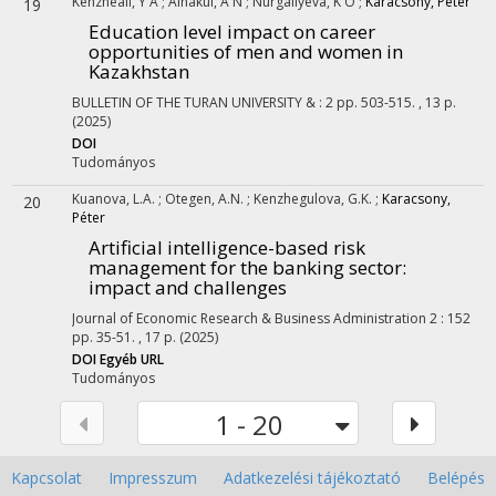
Kenzheali, Y A
;
Ainakul, A N
;
Nurgaliyeva, K O
;
Karácsony, Péter
19
Education level impact on career
opportunities of men and women in
Kazakhstan
BULLETIN OF THE TURAN UNIVERSITY
&
:
2
pp. 503-515. , 13 p.
(2025)
DOI
Tudományos
Kuanova, L.A.
;
Otegen, A.N.
;
Kenzhegulova, G.K.
;
Karacsony,
20
Péter
Artificial intelligence-based risk
management for the banking sector:
impact and challenges
Journal of Economic Research & Business Administration
2
:
152
pp. 35-51. , 17 p.
(2025)
DOI
Egyéb URL
Tudományos
1 - 20
Kapcsolat
Impresszum
Adatkezelési tájékoztató
Belépés