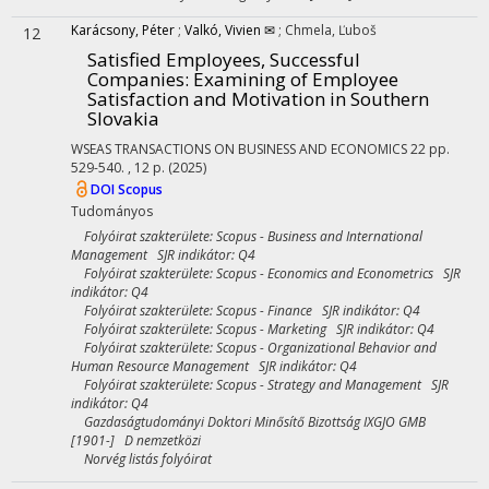
Karácsony, Péter
;
Valkó, Vivien ✉
;
Chmela, Ľuboš
12
Satisfied Employees, Successful
Companies: Examining of Employee
Satisfaction and Motivation in Southern
Slovakia
WSEAS TRANSACTIONS ON BUSINESS AND ECONOMICS
22
pp.
529-540. , 12 p.
(2025)
DOI
Scopus
Tudományos
Folyóirat szakterülete: Scopus - Business and International
Management SJR indikátor: Q4
Folyóirat szakterülete: Scopus - Economics and Econometrics SJR
indikátor: Q4
Folyóirat szakterülete: Scopus - Finance SJR indikátor: Q4
Folyóirat szakterülete: Scopus - Marketing SJR indikátor: Q4
Folyóirat szakterülete: Scopus - Organizational Behavior and
Human Resource Management SJR indikátor: Q4
Folyóirat szakterülete: Scopus - Strategy and Management SJR
indikátor: Q4
Gazdaságtudományi Doktori Minősítő Bizottság IXGJO GMB
[1901-] D nemzetközi
Norvég listás folyóirat