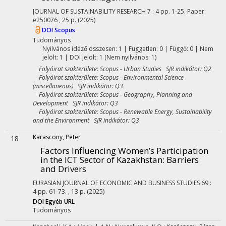
JOURNAL OF SUSTAINABILITY RESEARCH
7
:
4
pp. 1-25. Paper:
e250076 , 25 p.
(2025)
DOI
Scopus
Tudományos
Nyilvános idéző összesen: 1
| Független: 0 | Függő: 0 | Nem
jelölt: 1 | DOI jelölt: 1 (Nem nyilvános: 1)
Folyóirat szakterülete: Scopus - Urban Studies SJR indikátor: Q2
Folyóirat szakterülete: Scopus - Environmental Science
(miscellaneous) SJR indikátor: Q3
Folyóirat szakterülete: Scopus - Geography, Planning and
Development SJR indikátor: Q3
Folyóirat szakterülete: Scopus - Renewable Energy, Sustainability
and the Environment SJR indikátor: Q3
Karascony, Peter
18
Factors Influencing Women’s Participation
in the ICT Sector of Kazakhstan: Barriers
and Drivers
EURASIAN JOURNAL OF ECONOMIC AND BUSINESS STUDIES
69
:
4
pp. 61-73. , 13 p.
(2025)
DOI
Egyéb URL
Tudományos