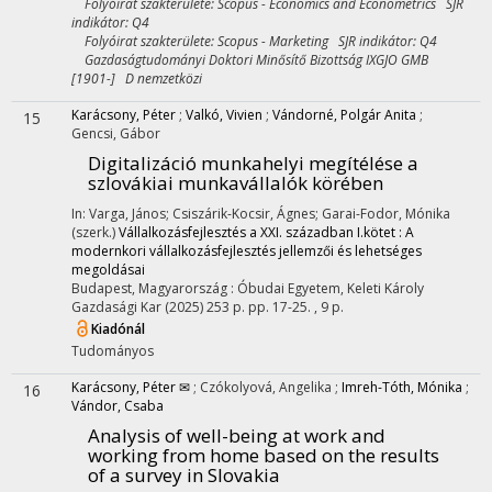
Folyóirat szakterülete: Scopus - Economics and Econometrics SJR
indikátor: Q4
Folyóirat szakterülete: Scopus - Marketing SJR indikátor: Q4
Gazdaságtudományi Doktori Minősítő Bizottság IXGJO GMB
[1901-] D nemzetközi
Karácsony, Péter
;
Valkó, Vivien
;
Vándorné, Polgár Anita
;
15
Gencsi, Gábor
Digitalizáció munkahelyi megítélése a
szlovákiai munkavállalók körében
In: Varga, János; Csiszárik-Kocsir, Ágnes; Garai-Fodor, Mónika
(szerk.)
Vállalkozásfejlesztés a XXI. században I.kötet : A
modernkori vállalkozásfejlesztés jellemzői és lehetséges
megoldásai
Budapest, Magyarország :
Óbudai Egyetem, Keleti Károly
Gazdasági Kar
(2025)
253 p.
pp. 17-25. , 9 p.
Kiadónál
Tudományos
Karácsony, Péter ✉
;
Czókolyová, Angelika
;
Imreh-Tóth, Mónika
;
16
Vándor, Csaba
Analysis of well-being at work and
working from home based on the results
of a survey in Slovakia