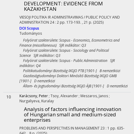
DEVELOPMENT: EVIDENCE FROM
KAZAKHSTAN
VIESOJI POLITIKA IR ADMINISTRAVIMAS / PUBLIC POLICY AND
ADMINISTRATION
24
:
2
pp. 173-193. , 21 p.
(2025)
DOI
Scopus
Tudományos
Folyóirat szakterülete: Scopus - Economics, Econometrics and
Finance (miscellaneous) SJR indikátor: Q3
Folyóirat szakterülete: Scopus - Sociology and Political
Science SJR indikátor: Q3
Folyóirat szakterülete: Scopus - Public Administration SJR
indikátor: Q4
Politikatudományi Bizottság IXGJO PTB [1901-] B nemzetközi
Gazdaságtudományi Doktori Minősítő Bizottság IXGJO GMB
[1901-] D nemzetközi
Állam- és Jogtudományi Bizottság IXGJO ÁJB [1901-] D nemzetközi
Karácsony, Peter
;
Tsoy, Alexander
;
Meszaros, Janos
;
10
Nurgaliyeva, Kuralay
Analysis of factors influencing innovation
of Hungarian small and medium-sized
enterprises
PROBLEMS AND PERSPECTIVES IN MANAGEMENT
23
:
1
pp. 635-
642. , 8 p.
(2025)