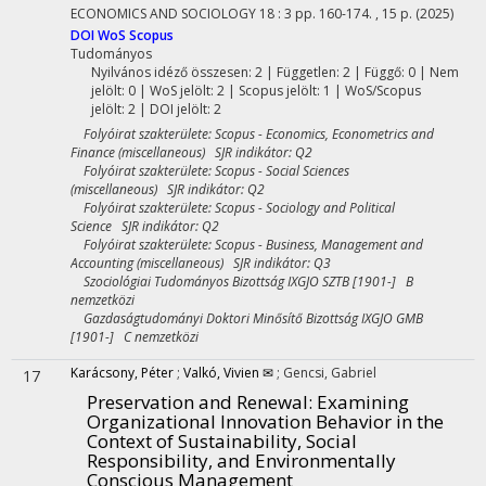
ECONOMICS AND SOCIOLOGY
18
:
3
pp. 160-174. , 15 p.
(2025)
DOI
WoS
Scopus
Tudományos
Nyilvános idéző összesen: 2
| Független: 2 | Függő: 0 | Nem
jelölt: 0 | WoS jelölt: 2 | Scopus jelölt: 1 | WoS/Scopus
jelölt: 2 | DOI jelölt: 2
Folyóirat szakterülete: Scopus - Economics, Econometrics and
Finance (miscellaneous) SJR indikátor: Q2
Folyóirat szakterülete: Scopus - Social Sciences
(miscellaneous) SJR indikátor: Q2
Folyóirat szakterülete: Scopus - Sociology and Political
Science SJR indikátor: Q2
Folyóirat szakterülete: Scopus - Business, Management and
Accounting (miscellaneous) SJR indikátor: Q3
Szociológiai Tudományos Bizottság IXGJO SZTB [1901-] B
nemzetközi
Gazdaságtudományi Doktori Minősítő Bizottság IXGJO GMB
[1901-] C nemzetközi
Karácsony, Péter
;
Valkó, Vivien ✉
;
Gencsi, Gabriel
17
Preservation and Renewal: Examining
Organizational Innovation Behavior in the
Context of Sustainability, Social
Responsibility, and Environmentally
Conscious Management