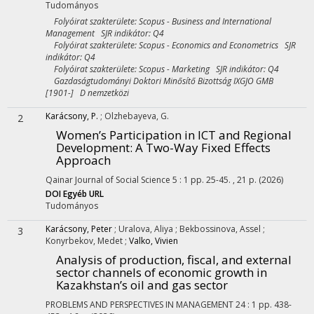
Tudományos
Folyóirat szakterülete: Scopus - Business and International
Management SJR indikátor: Q4
Folyóirat szakterülete: Scopus - Economics and Econometrics SJR
indikátor: Q4
Folyóirat szakterülete: Scopus - Marketing SJR indikátor: Q4
Gazdaságtudományi Doktori Minősítő Bizottság IXGJO GMB
[1901-] D nemzetközi
Karácsony, P.
;
Olzhebayeva, G.
2
Women’s Participation in ICT and Regional
Development: A Two-Way Fixed Effects
Approach
Qainar Journal of Social Science
5
:
1
pp. 25-45. , 21 p.
(2026)
DOI
Egyéb URL
Tudományos
Karácsony, Peter
;
Uralova, Aliya
;
Bekbossinova, Assel
;
3
Konyrbekov, Medet
;
Valko, Vivien
Analysis of production, fiscal, and external
sector channels of economic growth in
Kazakhstan’s oil and gas sector
PROBLEMS AND PERSPECTIVES IN MANAGEMENT
24
:
1
pp. 438-