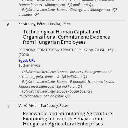
Human Resource Management SJR indikátor: Q4
Folyóirat szakterülete: Scopus - Strategy and Management SJR
indikátor: Q4
Karácsony, Péter
;
Huszka, Péter
6
Technological Human Capital and
Organizational Commitment: Evidence
from Hungarian Employees
ECONOMY: STRATEGY AND PRACTICE
21
:
2
pp. 70-84. , 15 p.
(2026)
Egyéb URL
Tudományos
Folyóirat szakterülete: Scopus - Business, Management and
Accounting (miscellaneous) SJR indikátor: Q4
Folyóirat szakterülete: Scopus - Economics, Econometrics and
Finance (miscellaneous) SJR indikátor: Q4
Folyóirat szakterülete: Scopus - Social Sciences
(miscellaneous) SJR indikátor: Q4
Valkó, Vivien
;
Karácsony, Péter
7
Renewable and Stimulating Agriculture
:
Examining Innovation Behaviour in
Hungarian Agricultural Enterprises