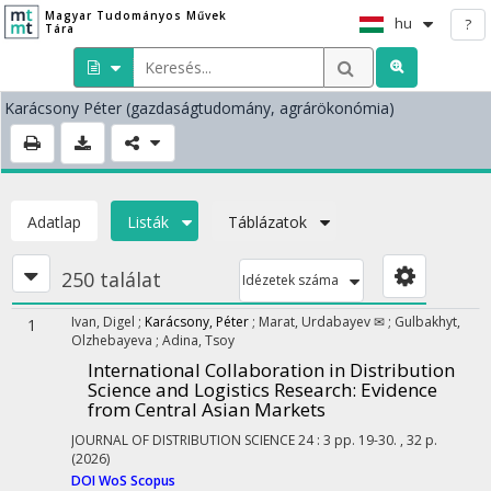
Magyar Tudományos Művek
hu
?
Tára
Karácsony Péter
(gazdaságtudomány, agrárökonómia)
Adatlap
Listák
Táblázatok
250 találat
Idézetek száma
Ivan, Digel
;
Karácsony, Péter
;
Marat, Urdabayev ✉
;
Gulbakhyt,
1
Olzhebayeva
;
Adina, Tsoy
International Collaboration in Distribution
Science and Logistics Research: Evidence
from Central Asian Markets
JOURNAL OF DISTRIBUTION SCIENCE
24
:
3
pp. 19-30. , 32 p.
(2026)
DOI
WoS
Scopus