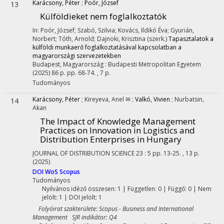
Karácsony, Péter
;
Poór, József
13
Külföldieket nem foglalkoztatók
In: Poór, József; Szabó, Szilvia; Kovács, Ildikó Éva; Gyurián,
Norbert; Tóth, Arnold; Dajnoki, Krisztina (szerk.)
Tapasztalatok a
külföldi munkaerő foglalkoztatásával kapcsolatban a
magyarországi szervezetekben
Budapest, Magyarország :
Budapesti Metropolitan Egyetem
(2025)
86 p.
pp. 68-74. , 7 p.
Tudományos
Karácsony, Péter
;
Kireyeva, Anel ✉
;
Valkó, Vivien
;
Nurbatsin,
14
Akan
The Impact of Knowledge Management
Practices on Innovation in Logistics and
Distribution Enterprises in Hungary
JOURNAL OF DISTRIBUTION SCIENCE
23
:
5
pp. 13-25. , 13 p.
(2025)
DOI
WoS
Scopus
Tudományos
Nyilvános idéző összesen: 1
| Független: 0 | Függő: 0 | Nem
jelölt: 1 | DOI jelölt: 1
Folyóirat szakterülete: Scopus - Business and International
Management SJR indikátor: Q4