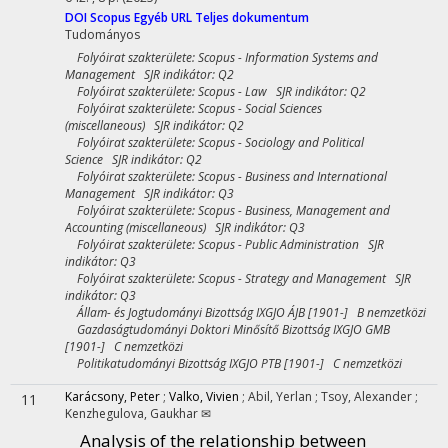
DOI
Scopus
Egyéb URL
Teljes dokumentum
Tudományos
Folyóirat szakterülete: Scopus - Information Systems and
Management SJR indikátor: Q2
Folyóirat szakterülete: Scopus - Law SJR indikátor: Q2
Folyóirat szakterülete: Scopus - Social Sciences
(miscellaneous) SJR indikátor: Q2
Folyóirat szakterülete: Scopus - Sociology and Political
Science SJR indikátor: Q2
Folyóirat szakterülete: Scopus - Business and International
Management SJR indikátor: Q3
Folyóirat szakterülete: Scopus - Business, Management and
Accounting (miscellaneous) SJR indikátor: Q3
Folyóirat szakterülete: Scopus - Public Administration SJR
indikátor: Q3
Folyóirat szakterülete: Scopus - Strategy and Management SJR
indikátor: Q3
Állam- és Jogtudományi Bizottság IXGJO ÁJB [1901-] B nemzetközi
Gazdaságtudományi Doktori Minősítő Bizottság IXGJO GMB
[1901-] C nemzetközi
Politikatudományi Bizottság IXGJO PTB [1901-] C nemzetközi
Karácsony, Peter
;
Valko, Vivien
;
Abil, Yerlan
;
Tsoy, Alexander
;
11
Kenzhegulova, Gaukhar ✉
Analysis of the relationship between