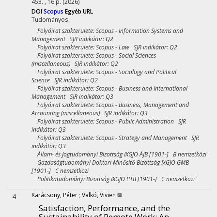
453. , 16 p.
(2026)
DOI
Scopus
Egyéb URL
Tudományos
Folyóirat szakterülete: Scopus - Information Systems and
Management SJR indikátor: Q2
Folyóirat szakterülete: Scopus - Law SJR indikátor: Q2
Folyóirat szakterülete: Scopus - Social Sciences
(miscellaneous) SJR indikátor: Q2
Folyóirat szakterülete: Scopus - Sociology and Political
Science SJR indikátor: Q2
Folyóirat szakterülete: Scopus - Business and International
Management SJR indikátor: Q3
Folyóirat szakterülete: Scopus - Business, Management and
Accounting (miscellaneous) SJR indikátor: Q3
Folyóirat szakterülete: Scopus - Public Administration SJR
indikátor: Q3
Folyóirat szakterülete: Scopus - Strategy and Management SJR
indikátor: Q3
Állam- és Jogtudományi Bizottság IXGJO ÁJB [1901-] B nemzetközi
Gazdaságtudományi Doktori Minősítő Bizottság IXGJO GMB
[1901-] C nemzetközi
Politikatudományi Bizottság IXGJO PTB [1901-] C nemzetközi
Karácsony, Péter
;
Valkó, Vivien ✉
4
Satisfaction, Performance, and the
Sustainability of Remote Work: An