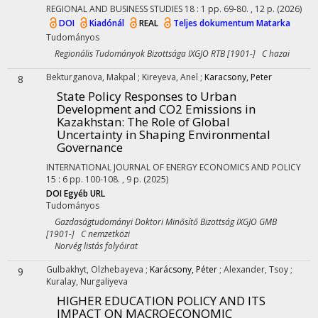
REGIONAL AND BUSINESS STUDIES
18
:
1
pp. 69-80. , 12 p.
(2026)
DOI
Kiadónál
REAL
Teljes dokumentum
Matarka
Tudományos
Regionális Tudományok Bizottsága IXGJO RTB [1901-] C hazai
Bekturganova, Makpal
;
Kireyeva, Anel
;
Karacsony, Peter
8
State Policy Responses to Urban
Development and CO2 Emissions in
Kazakhstan: The Role of Global
Uncertainty in Shaping Environmental
Governance
INTERNATIONAL JOURNAL OF ENERGY ECONOMICS AND POLICY
15
:
6
pp. 100-108. , 9 p.
(2025)
DOI
Egyéb URL
Tudományos
Gazdaságtudományi Doktori Minősítő Bizottság IXGJO GMB
[1901-] C nemzetközi
Norvég listás folyóirat
Gulbakhyt, Olzhebayeva
;
Karácsony, Péter
;
Alexander, Tsoy
;
9
Kuralay, Nurgaliyeva
HIGHER EDUCATION POLICY AND ITS
IMPACT ON MACROECONOMIC