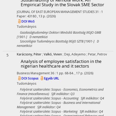
Empirical Study in the Slovak SME Sector
JOURNAL OF EAST EUROPEAN MANAGEMENT STUDIES
31
:
1
Paper: 43180 , 13 p.
(2026)
DOI
WoS
Tudományos
Gazdaságtudományi Doktori Minősítő Bizottság IXGJO GMB
[1901-] D nemzetközi
Szociológiai Tudományos Bizottság IXGJO SZTB [1901-] D
nemzetközi
Karácsony, Péter
;
Valkó, Vivien
;
Deji, Adeyemo
;
Petar, Petrov
5
Analysis of employee satisfaction in the
nigerian healthcare and it sectors
Business Management
36
:
1
pp. 68-84. , 17 p.
(2026)
DOI
Scopus
Egyéb URL
Tudományos
Folyóirat szakterülete: Scopus - Economics, Econometrics and
Finance (miscellaneous) SJR indikátor: Q3
Folyóirat szakterülete: Scopus - Accounting SJR indikátor: Q4
Folyóirat szakterülete: Scopus - Business and International
Management SJR indikátor: Q4
Folyóirat szakterülete: Scopus - Marketing SJR indikátor: Q4
Folyóirat szakterülete: Scopus - Organizational Behavior and