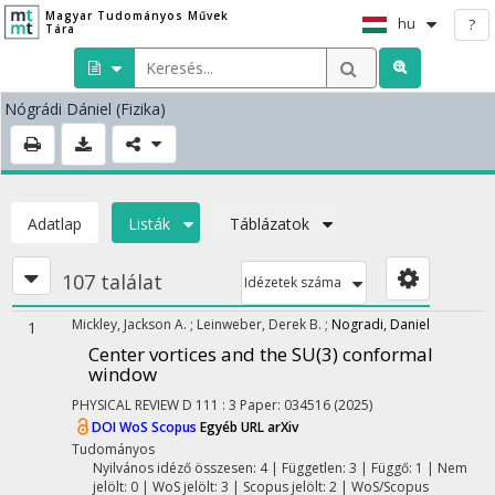
Magyar Tudományos Művek
hu
?
Tára
Nógrádi Dániel
(Fizika)
Adatlap
Listák
Táblázatok
107 találat
Idézetek száma
Mickley, Jackson A.
;
Leinweber, Derek B.
;
Nogradi, Daniel
1
Center vortices and the SU(3) conformal
window
PHYSICAL REVIEW D
111
:
3
Paper: 034516
(2025)
DOI
WoS
Scopus
Egyéb URL
arXiv
Tudományos
Nyilvános idéző összesen: 4
| Független: 3 | Függő: 1 | Nem
jelölt: 0 | WoS jelölt: 3 | Scopus jelölt: 2 | WoS/Scopus