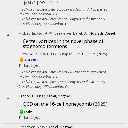
jelölt: 3 | DOI jelölt: 4
Folyóirat szakterülete: Scopus - Nuclear and High Energy
Physics SJR indikátor: D1
Folyóirat szakterülete: Scopus - Physics and Astronomy
(miscellaneous) SJR indikátor: Q1
Mickley, Jackson A. ✉
;
Leinweber, Derek B.
;
Nogradi, Daniel
2
Center vortices in the novel phase of
staggered fermions
PHYSICAL REVIEW D
112
:
3
Paper: 034513 , 11 p.
(2025)
DOI
WoS
Tudományos
Folyóirat szakterülete: Scopus - Nuclear and High Energy
Physics SJR indikátor: D1
Folyóirat szakterülete: Scopus - Physics and Astronomy
(miscellaneous) SJR indikátor: Q1
Sandor, D. Katz
;
Daniel, Nogradi
3
QCD on the 16-cell honeycomb
(2025)
arXiv
Tudományos
Sebestyen, Nagy
;
Daniel, Nogradi
4