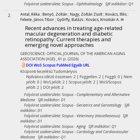
Folyóirat szakterülete: Scopus - Ophthalmology SJR indikátor: Q1
Antal, Réka
;
Benyó, Zoltán
;
Nagy, Zoltán Zsolt
;
Kovács, Illés
;
2
Fekete, János Tibor
;
Győrffy, Balázs
;
Kovács, Krisztián A. ✉
Recent advances in treating age-related
macular degeneration and diabetic
retinopathy: Current therapies and
emerging novel approaches
GEROSCIENCE: OFFICIAL JOURNAL OF THE AMERICAN AGING
ASSOCIATION (AGE)
, 61 p.
(2026)
DOI
WoS
Scopus
PubMed
Egyéb URL
Központi kezelésű
Tudományos
Nyilvános idéző összesen: 2
| Független: 2 | Függő: 0 | Nem
jelölt: 0 | WoS jelölt: 2 | Scopus jelölt: 2 | WoS/Scopus
jelölt: 2 | DOI jelölt: 2
Folyóirat szakterülete: Scopus - Complementary and Alternative
Medicine SJR indikátor: D1
Folyóirat szakterülete: Scopus - Geriatrics and Gerontology SJR
indikátor: D1
Folyóirat szakterülete: Scopus - Veterinary (miscellaneous) SJR
indikátor: D1
Folyóirat szakterülete: Scopus - Aging SJR indikátor: Q1
Folyóirat szakterülete: Scopus - Cardiology and Cardiovascular
Medicine SJR indikátor: Q1