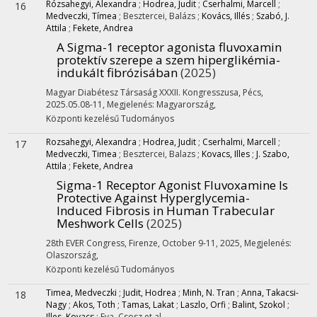
Rózsahegyi, Alexandra
;
Hodrea, Judit
;
Cserhalmi, Marcell
;
16
Medveczki, Tímea
;
Besztercei, Balázs
;
Kovács, Illés
;
Szabó, J.
Attila
;
Fekete, Andrea
A Sigma-1 receptor agonista fluvoxamin
protektív szerepe a szem hiperglikémia-
indukált fibrózisában
(2025)
Magyar Diabétesz Társaság XXXII. Kongresszusa
,
Pécs,
2025.05.08-11
,
Megjelenés: Magyarország,
Központi kezelésű
Tudományos
Rozsahegyi, Alexandra
;
Hodrea, Judit
;
Cserhalmi, Marcell
;
17
Medveczki, Timea
;
Besztercei, Balazs
;
Kovacs, Illes
;
J. Szabo,
Attila
;
Fekete, Andrea
Sigma-1 Receptor Agonist Fluvoxamine Is
Protective Against Hyperglycemia-
Induced Fibrosis in Human Trabecular
Meshwork Cells
(2025)
28th EVER Congress
,
Firenze, October 9-11, 2025
,
Megjelenés:
Olaszország,
Központi kezelésű
Tudományos
Timea, Medveczki
;
Judit, Hodrea
;
Minh, N. Tran
;
Anna, Takacsi-
18
Nagy
;
Akos, Toth
;
Tamas, Lakat
;
Laszlo, Orfi
;
Balint, Szokol
;
Illes, Kovacs
;
Eva, Csosz
et al.