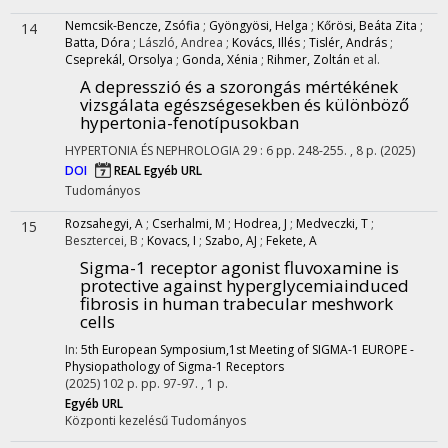
Nemcsik-Bencze, Zsófia
;
Gyöngyösi, Helga
;
Kőrösi, Beáta Zita
;
14
Batta, Dóra
;
László, Andrea
;
Kovács, Illés
;
Tislér, András
;
Cseprekál, Orsolya
;
Gonda, Xénia
;
Rihmer, Zoltán
et al.
A depresszió és a szorongás mértékének
vizsgálata egészségesekben és különböző
hypertonia-fenotípusokban
HYPERTONIA ÉS NEPHROLOGIA
29
:
6
pp. 248-255. , 8 p.
(2025)
DOI
REAL
Egyéb URL
Tudományos
Rozsahegyi, A
;
Cserhalmi, M
;
Hodrea, J
;
Medveczki, T
;
15
Besztercei, B
;
Kovacs, I
;
Szabo, AJ
;
Fekete, A
Sigma-1 receptor agonist fluvoxamine is
protective against hyperglycemiainduced
fibrosis in human trabecular meshwork
cells
In:
5th European Symposium,1st Meeting of SIGMA-1 EUROPE -
Physiopathology of Sigma-1 Receptors
(2025)
102 p.
pp. 97-97. , 1 p.
Egyéb URL
Központi kezelésű
Tudományos