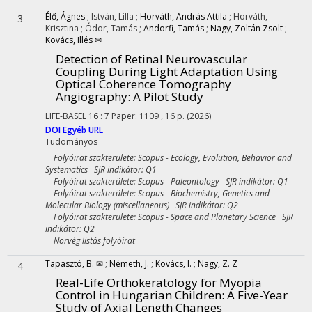
Élő, Ágnes
;
István, Lilla
;
Horváth, András Attila
;
Horváth,
3
Krisztina
;
Ódor, Tamás
;
Andorfi, Tamás
;
Nagy, Zoltán Zsolt
;
Kovács, Illés ✉
Detection of Retinal Neurovascular
Coupling During Light Adaptation Using
Optical Coherence Tomography
Angiography: A Pilot Study
LIFE-BASEL
16
:
7
Paper: 1109 , 16 p.
(2026)
DOI
Egyéb URL
Tudományos
Folyóirat szakterülete: Scopus - Ecology, Evolution, Behavior and
Systematics SJR indikátor: Q1
Folyóirat szakterülete: Scopus - Paleontology SJR indikátor: Q1
Folyóirat szakterülete: Scopus - Biochemistry, Genetics and
Molecular Biology (miscellaneous) SJR indikátor: Q2
Folyóirat szakterülete: Scopus - Space and Planetary Science SJR
indikátor: Q2
Norvég listás folyóirat
Tapasztó, B. ✉
;
Németh, J.
;
Kovács, I.
;
Nagy, Z. Z
4
Real-Life Orthokeratology for Myopia
Control in Hungarian Children: A Five-Year
Study of Axial Length Changes