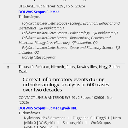
LIFE-BASEL
16
:
6
Paper: 929 , 16 p.
(2026)
DOI
WoS
Scopus
PubMed
Tudományos
Folyóirat szakterülete: Scopus - Ecology, Evolution, Behavior and
Systematics SJR indikátor: Q1
Folyóirat szakterülete: Scopus - Paleontology SJR indikátor: Q1
Folyóirat szakterülete: Scopus - Biochemistry, Genetics and
Molecular Biology (miscellaneous) SJR indikátor: Q2
Folyóirat szakterülete: Scopus - Space and Planetary Science SJR
indikátor: Q2
Norvég listás folyóirat
Tapasztó, Beáta ✉
;
Németh, János
;
Kovács, Illés
;
Nagy, Zoltán
5
Zsolt
Corneal inflammatory events during
orthokeratology: analysis of 600 cases
over two decades
CONTACT LENS & ANTERIOR EYE
49
:
2
Paper: 102606 , 6 p.
(2026)
DOI
WoS
Scopus
PubMed
Egyéb URL
Tudományos
Nyilvános idéző összesen: 1
| Független: 0 | Függő: 1 | Nem
jelölt: 0 | WoS jelölt: 1 | Scopus jelölt: 1 | WoS/Scopus
jelölt: 1 | DOI jelölt: 1