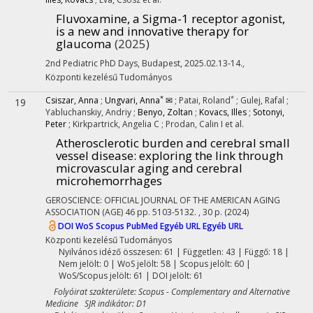
Fluvoxamine, a Sigma-1 receptor agonist,
is a new and innovative therapy for
glaucoma
(2025)
2nd Pediatric PhD Days
,
Budapest, 2025.02.13-14.
,
Központi kezelésű
Tudományos
*
*
Csiszar, Anna
;
Ungvari, Anna
✉
;
Patai, Roland
;
Gulej, Rafal
;
19
Yabluchanskiy, Andriy
;
Benyo, Zoltan
;
Kovacs, Illes
;
Sotonyi,
Peter
;
Kirkpartrick, Angelia C
;
Prodan, Calin I
et al.
Atherosclerotic burden and cerebral small
vessel disease: exploring the link through
microvascular aging and cerebral
microhemorrhages
GEROSCIENCE: OFFICIAL JOURNAL OF THE AMERICAN AGING
ASSOCIATION (AGE)
46
pp. 5103-5132. , 30 p.
(2024)
DOI
WoS
Scopus
PubMed
Egyéb URL
Egyéb URL
Központi kezelésű
Tudományos
Nyilvános idéző összesen: 61
| Független: 43 | Függő: 18 |
Nem jelölt: 0 | WoS jelölt: 58 | Scopus jelölt: 60 |
WoS/Scopus jelölt: 61 | DOI jelölt: 61
Folyóirat szakterülete: Scopus - Complementary and Alternative
Medicine SJR indikátor: D1