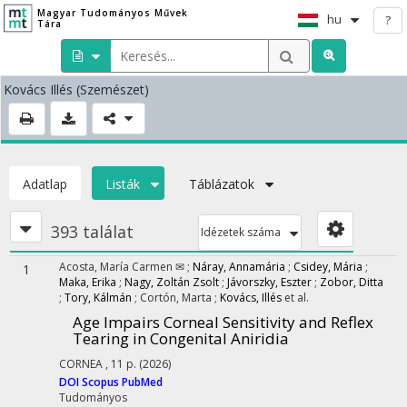
Magyar Tudományos Művek
hu
?
Tára
Kovács Illés
(Szemészet)
Adatlap
Listák
Táblázatok
393 találat
Idézetek száma
Acosta, María Carmen ✉
;
Náray, Annamária
;
Csidey, Mária
;
1
Maka, Erika
;
Nagy, Zoltán Zsolt
;
Jávorszky, Eszter
;
Zobor, Ditta
;
Tory, Kálmán
;
Cortón, Marta
;
Kovács, Illés
et al.
Age Impairs Corneal Sensitivity and Reflex
Tearing in Congenital Aniridia
CORNEA
, 11 p.
(2026)
DOI
Scopus
PubMed
Tudományos