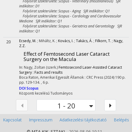
Folyóirat szakterülete: Scopus - Veterinary (miscellaneous) SJR
indikátor: D1
Folyóirat szakterülete: Scopus - Aging SJR indikátor: Q1
Folyóirat szakterülete: Scopus - Cardiology and Cardiovascular
Medicine SJR indikátor: Q1
Folyóirat szakterülete: Scopus - Geriatrics and Gerontology SJR
indikátor: Q1
Ecsedy, M.
;
Miháltz, K.
;
Kovács, I.
;
Takács, Á.
;
Filkorn, T.
;
Nagy,
20
Z.Z.
Effect of Femtosecond Laser Cataract
Surgery on the Macula
In: Nagy, Zoltan (szerk.)
Femtosecond Laser-Assisted Cataract
Surgery : Facts and results
Boca Raton, Amerikai Egyesült Államok :
CRC Press
(2024)
190 p.
pp. 129-134. , 6 p.
DOI
Scopus
Központi kezelésű
Tudományos
1 - 20
Kapcsolat
Impresszum
Adatkezelési tájékoztató
Belépés
© MTA
KIK
,
SZTAKI
2026-08-06 10:11