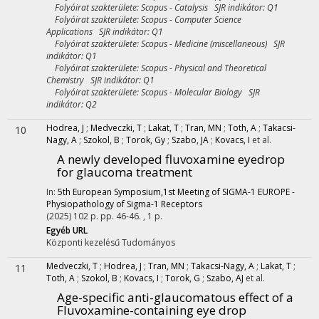
Folyóirat szakterülete: Scopus - Catalysis SJR indikátor: Q1
Folyóirat szakterülete: Scopus - Computer Science
Applications SJR indikátor: Q1
Folyóirat szakterülete: Scopus - Medicine (miscellaneous) SJR
indikátor: Q1
Folyóirat szakterülete: Scopus - Physical and Theoretical
Chemistry SJR indikátor: Q1
Folyóirat szakterülete: Scopus - Molecular Biology SJR
indikátor: Q2
Hodrea, J
;
Medveczki, T
;
Lakat, T
;
Tran, MN
;
Toth, A
;
Takacsi-
10
Nagy, A
;
Szokol, B
;
Torok, Gy
;
Szabo, JA
;
Kovacs, I
et al.
A newly developed fluvoxamine eyedrop
for glaucoma treatment
In:
5th European Symposium,1st Meeting of SIGMA-1 EUROPE -
Physiopathology of Sigma-1 Receptors
(2025)
102 p.
pp. 46-46. , 1 p.
Egyéb URL
Központi kezelésű
Tudományos
Medveczki, T
;
Hodrea, J
;
Tran, MN
;
Takacsi-Nagy, A
;
Lakat, T
;
11
Toth, A
;
Szokol, B
;
Kovacs, I
;
Torok, G
;
Szabo, AJ
et al.
Age-specific anti-glaucomatous effect of a
Fluvoxamine-containing eye drop