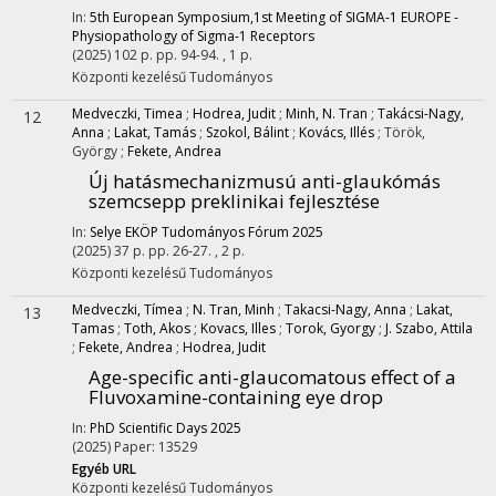
In:
5th European Symposium,1st Meeting of SIGMA-1 EUROPE -
Physiopathology of Sigma-1 Receptors
(2025)
102 p.
pp. 94-94. , 1 p.
Központi kezelésű
Tudományos
Medveczki, Timea
;
Hodrea, Judit
;
Minh, N. Tran
;
Takácsi-Nagy,
12
Anna
;
Lakat, Tamás
;
Szokol, Bálint
;
Kovács, Illés
;
Török,
György
;
Fekete, Andrea
Új hatásmechanizmusú anti-glaukómás
szemcsepp preklinikai fejlesztése
In:
Selye EKÖP Tudományos Fórum 2025
(2025)
37 p.
pp. 26-27. , 2 p.
Központi kezelésű
Tudományos
Medveczki, Tímea
;
N. Tran, Minh
;
Takacsi-Nagy, Anna
;
Lakat,
13
Tamas
;
Toth, Akos
;
Kovacs, Illes
;
Torok, Gyorgy
;
J. Szabo, Attila
;
Fekete, Andrea
;
Hodrea, Judit
Age-specific anti-glaucomatous effect of a
Fluvoxamine-containing eye drop
In:
PhD Scientific Days 2025
(2025)
Paper: 13529
Egyéb URL
Központi kezelésű
Tudományos