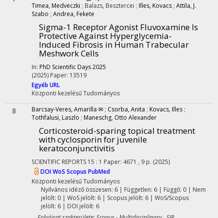
Timea, Medveczki
;
Balazs, Besztercei
;
Illes, Kovacs
;
Attila, J.
Szabo
;
Andrea, Fekete
Sigma-1 Receptor Agonist Fluvoxamine Is
Protective Against Hyperglycemia-
Induced Fibrosis in Human Trabecular
Meshwork Cells
In:
PhD Scientific Days 2025
(2025)
Paper: 13519
Egyéb URL
Központi kezelésű
Tudományos
Barcsay-Veres, Amarilla ✉
;
Csorba, Anita
;
Kovacs, Illes
;
8
Tothfalusi, Laszlo
;
Maneschg, Otto Alexander
Corticosteroid-sparing topical treatment
with cyclosporin for juvenile
keratoconjunctivitis
SCIENTIFIC REPORTS
15
:
1
Paper: 4671 , 9 p.
(2025)
DOI
WoS
Scopus
PubMed
Központi kezelésű
Tudományos
Nyilvános idéző összesen: 6
| Független: 6 | Függő: 0 | Nem
jelölt: 0 | WoS jelölt: 6 | Scopus jelölt: 6 | WoS/Scopus
jelölt: 6 | DOI jelölt: 6
Folyóirat szakterülete: Scopus - Multidisciplinary SJR