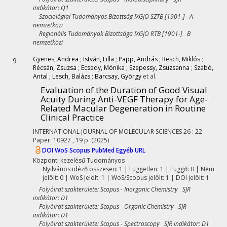
indikátor: Q1
Szociológiai Tudományos Bizottság IXGJO SZTB [1901-] A
nemzetközi
Regionális Tudományok Bizottsága IXGJO RTB [1901-] B
nemzetközi
Gyenes, Andrea
;
István, Lilla
;
Papp, András
;
Resch, Miklós
;
9
Récsán, Zsuzsa
;
Ecsedy, Mónika
;
Szepessy, Zsuzsanna
;
Szabó,
Antal
;
Lesch, Balázs
;
Barcsay, György
et al.
Evaluation of the Duration of Good Visual
Acuity During Anti-VEGF Therapy for Age-
Related Macular Degeneration in Routine
Clinical Practice
INTERNATIONAL JOURNAL OF MOLECULAR SCIENCES
26
:
22
Paper: 10927 , 19 p.
(2025)
DOI
WoS
Scopus
PubMed
Egyéb URL
Központi kezelésű
Tudományos
Nyilvános idéző összesen: 1
| Független: 1 | Függő: 0 | Nem
jelölt: 0 | WoS jelölt: 1 | WoS/Scopus jelölt: 1 | DOI jelölt: 1
Folyóirat szakterülete: Scopus - Inorganic Chemistry SJR
indikátor: D1
Folyóirat szakterülete: Scopus - Organic Chemistry SJR
indikátor: D1
Folyóirat szakterülete: Scopus - Spectroscopy SJR indikátor: D1