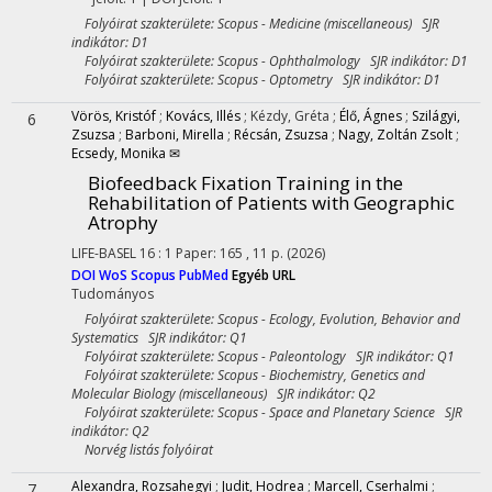
Folyóirat szakterülete: Scopus - Medicine (miscellaneous) SJR
indikátor: D1
Folyóirat szakterülete: Scopus - Ophthalmology SJR indikátor: D1
Folyóirat szakterülete: Scopus - Optometry SJR indikátor: D1
Vörös, Kristóf
;
Kovács, Illés
;
Kézdy, Gréta
;
Élő, Ágnes
;
Szilágyi,
6
Zsuzsa
;
Barboni, Mirella
;
Récsán, Zsuzsa
;
Nagy, Zoltán Zsolt
;
Ecsedy, Monika ✉
Biofeedback Fixation Training in the
Rehabilitation of Patients with Geographic
Atrophy
LIFE-BASEL
16
:
1
Paper: 165 , 11 p.
(2026)
DOI
WoS
Scopus
PubMed
Egyéb URL
Tudományos
Folyóirat szakterülete: Scopus - Ecology, Evolution, Behavior and
Systematics SJR indikátor: Q1
Folyóirat szakterülete: Scopus - Paleontology SJR indikátor: Q1
Folyóirat szakterülete: Scopus - Biochemistry, Genetics and
Molecular Biology (miscellaneous) SJR indikátor: Q2
Folyóirat szakterülete: Scopus - Space and Planetary Science SJR
indikátor: Q2
Norvég listás folyóirat
Alexandra, Rozsahegyi
;
Judit, Hodrea
;
Marcell, Cserhalmi
;
7