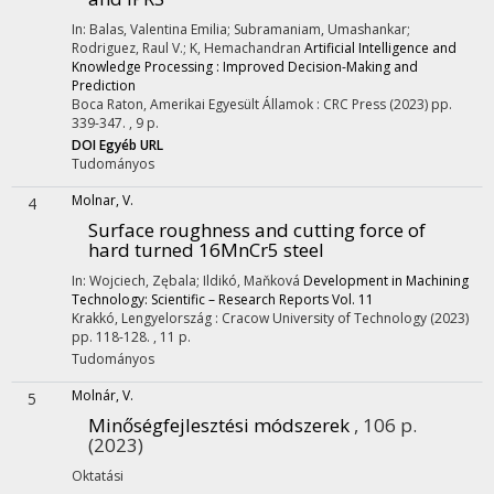
In: Balas, Valentina Emilia; Subramaniam, Umashankar;
Rodriguez, Raul V.; K, Hemachandran
Artificial Intelligence and
Knowledge Processing : Improved Decision-Making and
Prediction
Boca Raton, Amerikai Egyesült Államok :
CRC Press
(2023)
pp.
339-347. , 9 p.
DOI
Egyéb URL
Tudományos
Molnar, V.
4
Surface roughness and cutting force of
hard turned 16MnCr5 steel
In: Wojciech, Zębala; Ildikó, Maňková
Development in Machining
Technology: Scientific – Research Reports Vol. 11
Krakkó, Lengyelország :
Cracow University of Technology
(2023)
pp. 118-128. , 11 p.
Tudományos
Molnár, V.
5
Minőségfejlesztési módszerek
, 106 p.
(2023)
Oktatási