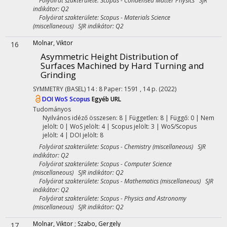
Folyóirat szakterülete: Scopus - Condensed Matter Physics SJR
indikátor: Q2
Folyóirat szakterülete: Scopus - Materials Science
(miscellaneous) SJR indikátor: Q2
Molnar, Viktor
16
Asymmetric Height Distribution of
Surfaces Machined by Hard Turning and
Grinding
SYMMETRY (BASEL)
14
:
8
Paper: 1591 , 14 p.
(2022)
DOI
WoS
Scopus
Egyéb URL
Tudományos
Nyilvános idéző összesen: 8
| Független: 8 | Függő: 0 | Nem
jelölt: 0 | WoS jelölt: 4 | Scopus jelölt: 3 | WoS/Scopus
jelölt: 4 | DOI jelölt: 8
Folyóirat szakterülete: Scopus - Chemistry (miscellaneous) SJR
indikátor: Q2
Folyóirat szakterülete: Scopus - Computer Science
(miscellaneous) SJR indikátor: Q2
Folyóirat szakterülete: Scopus - Mathematics (miscellaneous) SJR
indikátor: Q2
Folyóirat szakterülete: Scopus - Physics and Astronomy
(miscellaneous) SJR indikátor: Q2
Molnar, Viktor
;
Szabo, Gergely
17