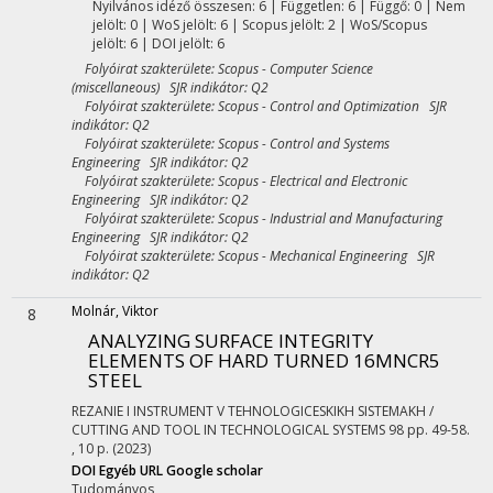
Nyilvános idéző összesen: 6
| Független: 6 | Függő: 0 | Nem
jelölt: 0 | WoS jelölt: 6 | Scopus jelölt: 2 | WoS/Scopus
jelölt: 6 | DOI jelölt: 6
Folyóirat szakterülete: Scopus - Computer Science
(miscellaneous) SJR indikátor: Q2
Folyóirat szakterülete: Scopus - Control and Optimization SJR
indikátor: Q2
Folyóirat szakterülete: Scopus - Control and Systems
Engineering SJR indikátor: Q2
Folyóirat szakterülete: Scopus - Electrical and Electronic
Engineering SJR indikátor: Q2
Folyóirat szakterülete: Scopus - Industrial and Manufacturing
Engineering SJR indikátor: Q2
Folyóirat szakterülete: Scopus - Mechanical Engineering SJR
indikátor: Q2
Molnár, Viktor
8
ANALYZING SURFACE INTEGRITY
ELEMENTS OF HARD TURNED 16MNCR5
STEEL
REZANIE I INSTRUMENT V TEHNOLOGICESKIKH SISTEMAKH /
CUTTING AND TOOL IN TECHNOLOGICAL SYSTEMS
98
pp. 49-58.
, 10 p.
(2023)
DOI
Egyéb URL
Google scholar
Tudományos