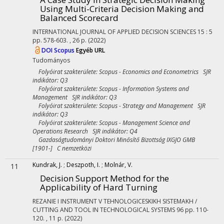
Using Multi-Criteria Decision Making and
Balanced Scorecard
INTERNATIONAL JOURNAL OF APPLIED DECISION SCIENCES
15
:
5
pp. 578-603. , 26 p.
(2022)
DOI
Scopus
Egyéb URL
Tudományos
Folyóirat szakterülete: Scopus - Economics and Econometrics SJR
indikátor: Q3
Folyóirat szakterülete: Scopus - Information Systems and
Management SJR indikátor: Q3
Folyóirat szakterülete: Scopus - Strategy and Management SJR
indikátor: Q3
Folyóirat szakterülete: Scopus - Management Science and
Operations Research SJR indikátor: Q4
Gazdaságtudományi Doktori Minősítő Bizottság IXGJO GMB
[1901-] C nemzetközi
Kundrak, J.
;
Deszpoth, I.
;
Molnár, V.
11
Decision Support Method for the
Applicability of Hard Turning
REZANIE I INSTRUMENT V TEHNOLOGICESKIKH SISTEMAKH /
CUTTING AND TOOL IN TECHNOLOGICAL SYSTEMS
96
pp. 110-
120. , 11 p.
(2022)