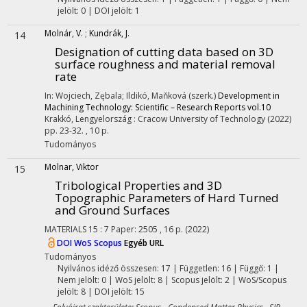
jelölt: 0 | DOI jelölt: 1
Molnár, V.
;
Kundrák, J.
14
Designation of cutting data based on 3D
surface roughness and material removal
rate
In: Wojciech, Zębala; Ildikó, Maňková (szerk.)
Development in
Machining Technology: Scientific – Research Reports vol.10
Krakkó, Lengyelország :
Cracow University of Technology
(2022)
pp. 23-32. , 10 p.
Tudományos
Molnar, Viktor
15
Tribological Properties and 3D
Topographic Parameters of Hard Turned
and Ground Surfaces
MATERIALS
15
:
7
Paper: 2505 , 16 p.
(2022)
DOI
WoS
Scopus
Egyéb URL
Tudományos
Nyilvános idéző összesen: 17
| Független: 16 | Függő: 1 |
Nem jelölt: 0 | WoS jelölt: 8 | Scopus jelölt: 2 | WoS/Scopus
jelölt: 8 | DOI jelölt: 15