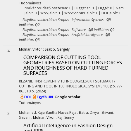
Tudományos
Nyilvános idéző összesen: 1
| Független: 1 | Függő: 0 | Nem
jelölt: 0 | WoS jelölt: 1 | WoS/Scopus jelölt: 1 | DOI jelölt: 1
Folyóirat szakterülete: Scopus - Information Systems SJR
indikátor: Q2
Folyóirat szakterülete: Scopus - Software SJR indikátor: Q2
Folyóirat szakterülete: Scopus - Artificial Intelligence SJR
indikátor: Q3
Molnár, Viktor
;
Szabo, Gergely
2
COMPARISON OF CUTTING TOOL
GEOMETRIES BASED ON CUTTING FORCES
AND ROUGHNESS OF HARD TURNED
SURFACES
REZANIE I INSTRUMENT V TEHNOLOGICESKIKH SISTEMAKH /
CUTTING AND TOOL IN TECHNOLOGICAL SYSTEMS
100
pp. 77-
86. , 10 p.
(2024)
DOI
Egyéb URL
Google scholar
Tudományos
Mohamed, Kaja Bantha Navas Raja
;
Batra, Divya
;
Shivani,
3
Shivani
;
Molnar, Vikor
;
Raj, Sunny
Artificial Intelligence in Fashion Design
and IPRS