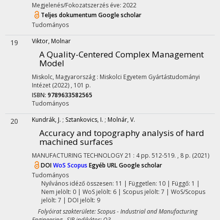
Megjelenés/Fokozatszerzés éve: 2022
Teljes dokumentum
Google scholar
Tudományos
Viktor, Molnar
19
A Quality-Centered Complex Management
Model
Miskolc, Magyarország :
Miskolci Egyetem Gyártástudományi
Intézet
(2022)
,
101 p.
ISBN:
9789633582565
Tudományos
Kundrák, J.
;
Sztankovics, I.
;
Molnár, V.
20
Accuracy and topography analysis of hard
machined surfaces
MANUFACTURING TECHNOLOGY
21
:
4
pp. 512-519. , 8 p.
(2021)
DOI
WoS
Scopus
Egyéb URL
Google scholar
Tudományos
Nyilvános idéző összesen: 11
| Független: 10 | Függő: 1 |
Nem jelölt: 0 | WoS jelölt: 6 | Scopus jelölt: 7 | WoS/Scopus
jelölt: 7 | DOI jelölt: 9
Folyóirat szakterülete: Scopus - Industrial and Manufacturing
Engineering SJR indikátor: Q3