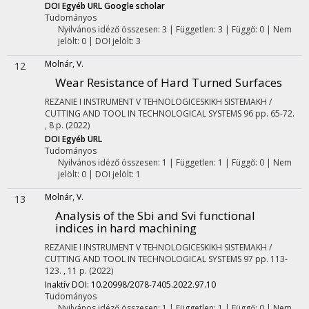
DOI
Egyéb URL
Google scholar
Tudományos
Nyilvános idéző összesen: 3
| Független: 3 | Függő: 0 | Nem
jelölt: 0 | DOI jelölt: 3
Molnár, V.
12
Wear Resistance of Hard Turned Surfaces
REZANIE I INSTRUMENT V TEHNOLOGICESKIKH SISTEMAKH /
CUTTING AND TOOL IN TECHNOLOGICAL SYSTEMS
96
pp. 65-72.
, 8 p.
(2022)
DOI
Egyéb URL
Tudományos
Nyilvános idéző összesen: 1
| Független: 1 | Függő: 0 | Nem
jelölt: 0 | DOI jelölt: 1
Molnár, V.
13
Analysis of the Sbi and Svi functional
indices in hard machining
REZANIE I INSTRUMENT V TEHNOLOGICESKIKH SISTEMAKH /
CUTTING AND TOOL IN TECHNOLOGICAL SYSTEMS
97
pp. 113-
123. , 11 p.
(2022)
Inaktív DOI: 10.20998/2078-7405.2022.97.10
Tudományos
Nyilvános idéző összesen: 1
| Független: 1 | Függő: 0 | Nem