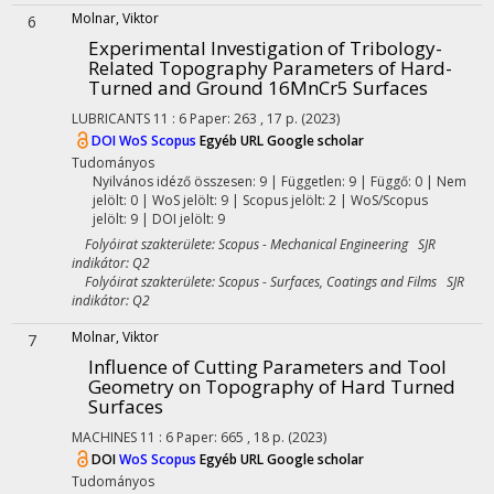
Molnar, Viktor
6
Experimental Investigation of Tribology-
Related Topography Parameters of Hard-
Turned and Ground 16MnCr5 Surfaces
LUBRICANTS
11
:
6
Paper: 263 , 17 p.
(2023)
DOI
WoS
Scopus
Egyéb URL
Google scholar
Tudományos
Nyilvános idéző összesen: 9
| Független: 9 | Függő: 0 | Nem
jelölt: 0 | WoS jelölt: 9 | Scopus jelölt: 2 | WoS/Scopus
jelölt: 9 | DOI jelölt: 9
Folyóirat szakterülete: Scopus - Mechanical Engineering SJR
indikátor: Q2
Folyóirat szakterülete: Scopus - Surfaces, Coatings and Films SJR
indikátor: Q2
Molnar, Viktor
7
Influence of Cutting Parameters and Tool
Geometry on Topography of Hard Turned
Surfaces
MACHINES
11
:
6
Paper: 665 , 18 p.
(2023)
DOI
WoS
Scopus
Egyéb URL
Google scholar
Tudományos