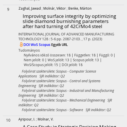
Zaghal, Jawad
;
Molnár, Viktor
;
Benke, Márton
9
Improving surface integrity by optimizing
slide diamond burnishing parameters
after hard turning of 42CrMo4 steel
INTERNATIONAL JOURNAL OF ADVANCED MANUFACTURING
TECHNOLOGY
128
:
5-6
pp. 2087-2103. , 17 p.
(2023)
DOI
WoS
Scopus
Egyéb URL
Tudományos
Nyilvános idéző összesen: 18
| Független: 18 | Függő: 0 |
Nem jelölt: 0 | WoS jelölt: 13 | Scopus jelölt: 13 |
WoS/Scopus jelölt: 15 | DOI jelölt: 18
Folyóirat szakterülete: Scopus - Computer Science
Applications SJR indikátor: Q2
Folyóirat szakterülete: Scopus - Control and Systems
Engineering SJR indikátor: Q2
Folyóirat szakterülete: Scopus - Industrial and Manufacturing
Engineering SJR indikátor: Q2
Folyóirat szakterülete: Scopus - Mechanical Engineering SJR
indikátor: Q2
Folyóirat szakterülete: Scopus - Software SJR indikátor: Q2
Ajripour, I.
;
Molnar, V.
10
A Case Study in Strategic Decision Making