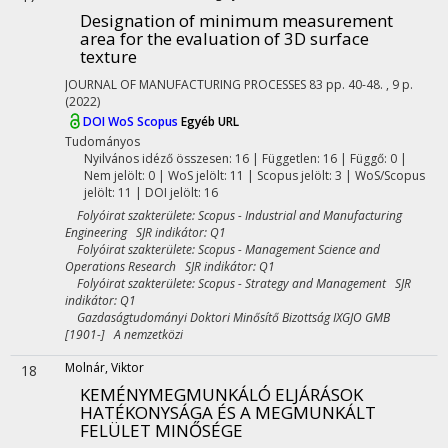
Designation of minimum measurement
area for the evaluation of 3D surface
texture
JOURNAL OF MANUFACTURING PROCESSES
83
pp. 40-48. , 9 p.
(2022)
DOI
WoS
Scopus
Egyéb URL
Tudományos
Nyilvános idéző összesen: 16
| Független: 16 | Függő: 0 |
Nem jelölt: 0 | WoS jelölt: 11 | Scopus jelölt: 3 | WoS/Scopus
jelölt: 11 | DOI jelölt: 16
Folyóirat szakterülete: Scopus - Industrial and Manufacturing
Engineering SJR indikátor: Q1
Folyóirat szakterülete: Scopus - Management Science and
Operations Research SJR indikátor: Q1
Folyóirat szakterülete: Scopus - Strategy and Management SJR
indikátor: Q1
Gazdaságtudományi Doktori Minősítő Bizottság IXGJO GMB
[1901-] A nemzetközi
Molnár, Viktor
18
KEMÉNYMEGMUNKÁLÓ ELJÁRÁSOK
HATÉKONYSÁGA ÉS A MEGMUNKÁLT
FELÜLET MINŐSÉGE