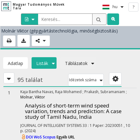
Magyar Tudományos Művek
hu
?
Tára
Molnár Viktor
(gépgyártástechnológia, minőségbiztosítás)
Adatlap
Listák
Táblázatok
95 találat
Idézetek száma
Kaja Bantha Navas, Raja Mohamed
;
Prakash, Subramaniam
;
1
Molnar, Viktor
Analysis of short-term wind speed
variation, trends and prediction: A case
study of Tamil Nadu, India
JOURNAL OF INTELLIGENT SYSTEMS
33
:
1
Paper: 20230051 , 10
p.
(2024)
DOI
WoS
Scopus
Egyéb URL