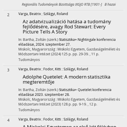
Regionális Tudományok Bizottsága IXGJO RTB [1901-] B hazai
Varga, Beatrix
;
Szilágyi, Roland
2
Az adatvizualizáció hatása a tudomány
fejlődésére, avagy Rod Stewart: Every
Picture Tells A Story
In: Bartha, Zoltán (szerk.)
Statisztika+ Nightingale konferencia
előadásai, 2024. szeptember 27.
Miskolc, Magyarország :
Miskolci Egyetem, Gazdaságelméleti és
Módszertani Intézet
(2024)
125 p.
pp. 29-39. , 11 p.
Tudományos
Varga, Beatrix
;
Fodor, Kitti
;
Szilágyi, Roland
3
Adolphe Quetelet
: A modern statisztika
megteremtője
In: Bartha, Zoltán (szerk.)
Statisztika+ Quetelet konferencia
előadásai 2023. szeptember 28.
Miskolc, Magyarország :
Miskolci Egyetem, Gazdaságelméleti és
Módszertani Intézet
(2023)
128 p.
pp. 9-19. , 12 p.
Tudományos
Varga, Beatrix
;
Fodor, Kitti
;
Szilágyi, Roland
4
A Miskolci Egyetemen az első két félévben