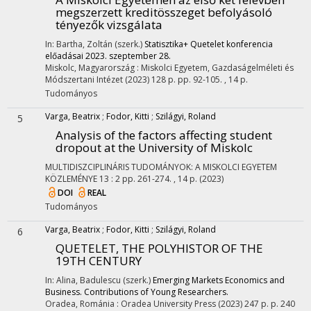
megszerzett kreditösszeget befolyásoló
tényezők vizsgálata
In: Bartha, Zoltán (szerk.)
Statisztika+ Quetelet konferencia
előadásai 2023. szeptember 28.
Miskolc, Magyarország :
Miskolci Egyetem, Gazdaságelméleti és
Módszertani Intézet
(2023)
128 p.
pp. 92-105. , 14 p.
Tudományos
Varga, Beatrix
;
Fodor, Kitti
;
Szilágyi, Roland
5
Analysis of the factors affecting student
dropout at the University of Miskolc
MULTIDISZCIPLINÁRIS TUDOMÁNYOK: A MISKOLCI EGYETEM
KÖZLEMÉNYE
13
:
2
pp. 261-274. , 14 p.
(2023)
DOI
REAL
Tudományos
Varga, Beatrix
;
Fodor, Kitti
;
Szilágyi, Roland
6
QUETELET, THE POLYHISTOR OF THE
19TH CENTURY
In: Alina, Badulescu (szerk.)
Emerging Markets Economics and
Business. Contributions of Young Researchers.
Oradea, Románia :
Oradea University Press
(2023)
247 p.
p. 240