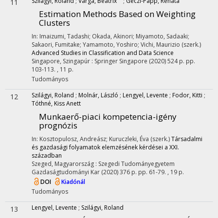
Szilágyi, Roland
;
Varga, Beatrix
;
Géczi-Papp, Renáta
11
Estimation Methods Based on Weighting
Clusters
In: Imaizumi, Tadashi; Okada, Akinori; Miyamoto, Sadaaki;
Sakaori, Fumitake; Yamamoto, Yoshiro; Vichi, Maurizio (szerk.)
Advanced Studies in Classification and Data Science
Singapore, Szingapúr :
Springer Singapore
(2020)
524 p.
pp.
103-113. , 11 p.
Tudományos
Szilágyi, Roland
;
Molnár, László
;
Lengyel, Levente
;
Fodor, Kitti
;
12
Tóthné, Kiss Anett
Munkaerő-piaci kompetencia-igény
prognózis
In: Kosztopulosz, Andreász; Kuruczleki, Éva (szerk.)
Társadalmi
és gazdasági folyamatok elemzésének kérdései a XXI.
században
Szeged, Magyarország :
Szegedi Tudományegyetem
Gazdaságtudományi Kar
(2020)
376 p.
pp. 61-79. , 19 p.
DOI
Kiadónál
Tudományos
Lengyel, Levente
;
Szilágyi, Roland
13