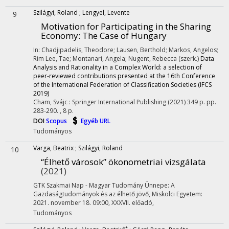
Szilágyi, Roland
;
Lengyel, Levente
9
Motivation for Participating in the Sharing
Economy
: The Case of Hungary
In: Chadjipadelis, Theodore; Lausen, Berthold; Markos, Angelos;
Rim Lee, Tae; Montanari, Angela; Nugent, Rebecca (szerk.)
Data
Analysis and Rationality in a Complex World: a selection of
peer-reviewed contributions presented at the 16th Conference
of the International Federation of Classification Societies (IFCS
2019)
Cham, Svájc :
Springer International Publishing
(2021)
349 p.
pp.
283-290. , 8 p.
DOI
Scopus
Egyéb URL
Tudományos
Varga, Beatrix
;
Szilágyi, Roland
10
“Élhető városok” ökonometriai vizsgálata
(2021)
GTK Szakmai Nap - Magyar Tudomány Ünnepe: A
Gazdaságtudományok és az élhető jövő
,
Miskolci Egyetem:
2021. november 18. 09:00, XXXVII. előadó
,
Tudományos
**