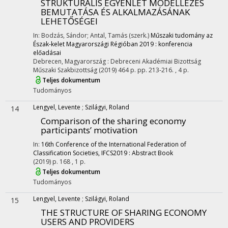
STRUKTURÁLIS EGYENLET MODELLEZÉS
BEMUTATÁSA ÉS ALKALMAZÁSÁNAK
LEHETŐSÉGEI
In: Bodzás, Sándor; Antal, Tamás (szerk.)
Műszaki tudomány az
Észak-kelet Magyarországi Régióban 2019 : konferencia
előadásai
Debrecen, Magyarország :
Debreceni Akadémiai Bizottság
Műszaki Szakbizottság
(2019)
464 p.
pp. 213-216. , 4 p.
Teljes dokumentum
Tudományos
Lengyel, Levente
;
Szilágyi, Roland
14
Comparison of the sharing economy
participants’ motivation
In:
16th Conference of the International Federation of
Classification Societies, IFCS2019 : Abstract Book
(2019)
p. 168 , 1 p.
Teljes dokumentum
Tudományos
Lengyel, Levente
;
Szilágyi, Roland
15
THE STRUCTURE OF SHARING ECONOMY
USERS AND PROVIDERS