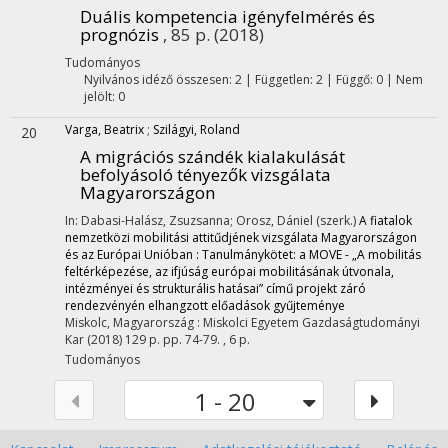
Duális kompetencia igényfelmérés és
prognózis
, 85 p.
(2018)
Tudományos
Nyilvános idéző összesen: 2
| Független: 2 | Függő: 0 | Nem
jelölt: 0
Varga, Beatrix
;
Szilágyi, Roland
20
A migrációs szándék kialakulását
befolyásoló tényezők vizsgálata
Magyarországon
In: Dabasi-Halász, Zsuzsanna; Orosz, Dániel (szerk.)
A fiatalok
nemzetközi mobilitási attitűdjének vizsgálata Magyarországon
és az Európai Unióban : Tanulmánykötet: a MOVE - „A mobilitás
feltérképezése, az ifjúság európai mobilitásának útvonala,
intézményei és strukturális hatásai” című projekt záró
rendezvényén elhangzott előadások gyűjteménye
Miskolc, Magyarország :
Miskolci Egyetem Gazdaságtudományi
Kar
(2018)
129 p.
pp. 74-79. , 6 p.
Tudományos
1 - 20