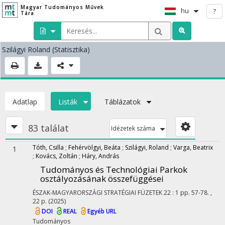
Magyar Tudományos Művek
hu
?
Tára
Szilágyi Roland
(Statisztika)
Adatlap
Listák
Táblázatok
83 találat
Idézetek száma
Tóth, Csilla
;
Fehérvölgyi, Beáta
;
Szilágyi, Roland
;
Varga, Beatrix
1
;
Kovács, Zoltán
;
Háry, András
Tudományos és Technológiai Parkok
osztályozásának összefüggései
ÉSZAK-MAGYARORSZÁGI STRATÉGIAI FÜZETEK
22
:
1
pp. 57-78. ,
22 p.
(2025)
DOI
REAL
Egyéb URL
Tudományos