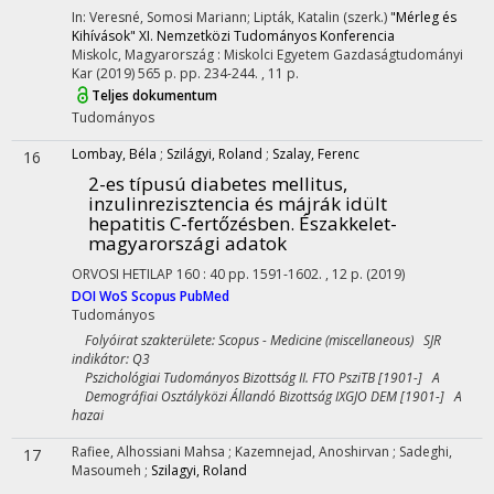
In: Veresné, Somosi Mariann; Lipták, Katalin (szerk.)
"Mérleg és
Kihívások" XI. Nemzetközi Tudományos Konferencia
Miskolc, Magyarország :
Miskolci Egyetem Gazdaságtudományi
Kar
(2019)
565 p.
pp. 234-244. , 11 p.
Teljes dokumentum
Tudományos
Lombay, Béla
;
Szilágyi, Roland
;
Szalay, Ferenc
16
2-es típusú diabetes mellitus,
inzulinrezisztencia és májrák idült
hepatitis C-fertőzésben. Északkelet-
magyarországi adatok
ORVOSI HETILAP
160
:
40
pp. 1591-1602. , 12 p.
(2019)
DOI
WoS
Scopus
PubMed
Tudományos
Folyóirat szakterülete: Scopus - Medicine (miscellaneous) SJR
indikátor: Q3
Pszichológiai Tudományos Bizottság II. FTO PsziTB [1901-] A
Demográfiai Osztályközi Állandó Bizottság IXGJO DEM [1901-] A
hazai
Rafiee, Alhossiani Mahsa
;
Kazemnejad, Anoshirvan
;
Sadeghi,
17
Masoumeh
;
Szilagyi, Roland