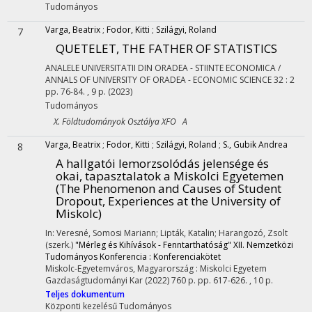
Tudományos
Varga, Beatrix
;
Fodor, Kitti
;
Szilágyi, Roland
7
QUETELET, THE FATHER OF STATISTICS
ANALELE UNIVERSITATII DIN ORADEA - STIINTE ECONOMICA /
ANNALS OF UNIVERSITY OF ORADEA - ECONOMIC SCIENCE
32
:
2
pp. 76-84. , 9 p.
(2023)
Tudományos
X. Földtudományok Osztálya XFO A
Varga, Beatrix
;
Fodor, Kitti
;
Szilágyi, Roland
;
S., Gubik Andrea
8
A hallgatói lemorzsolódás jelensége és
okai, tapasztalatok a Miskolci Egyetemen
(The Phenomenon and Causes of Student
Dropout, Experiences at the University of
Miskolc)
In: Veresné, Somosi Mariann; Lipták, Katalin; Harangozó, Zsolt
(szerk.)
"Mérleg és Kihívások - Fenntarthatóság" XII. Nemzetközi
Tudományos Konferencia : Konferenciakötet
Miskolc-Egyetemváros, Magyarország :
Miskolci Egyetem
Gazdaságtudományi Kar
(2022)
760 p.
pp. 617-626. , 10 p.
Teljes dokumentum
Központi kezelésű
Tudományos