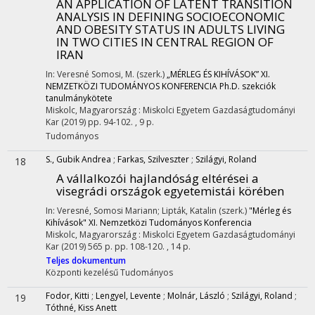
AN APPLICATION OF LATENT TRANSITION
ANALYSIS IN DEFINING SOCIOECONOMIC
AND OBESITY STATUS IN ADULTS LIVING
IN TWO CITIES IN CENTRAL REGION OF
IRAN
In: Veresné Somosi, M. (szerk.)
„MÉRLEG ÉS KIHÍVÁSOK” XI.
NEMZETKÖZI TUDOMÁNYOS KONFERENCIA Ph.D. szekciók
tanulmánykötete
Miskolc, Magyarország :
Miskolci Egyetem Gazdaságtudományi
Kar
(2019)
pp. 94-102. , 9 p.
Tudományos
S., Gubik Andrea
;
Farkas, Szilveszter
;
Szilágyi, Roland
18
A vállalkozói hajlandóság eltérései a
visegrádi országok egyetemistái körében
In: Veresné, Somosi Mariann; Lipták, Katalin (szerk.)
"Mérleg és
Kihívások" XI. Nemzetközi Tudományos Konferencia
Miskolc, Magyarország :
Miskolci Egyetem Gazdaságtudományi
Kar
(2019)
565 p.
pp. 108-120. , 14 p.
Teljes dokumentum
Központi kezelésű
Tudományos
Fodor, Kitti
;
Lengyel, Levente
;
Molnár, László
;
Szilágyi, Roland
;
19
Tóthné, Kiss Anett