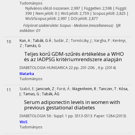
Tudományos
Nyilvános idéző összesen: 2,997
| Független: 2,598 | Függő:
399 | Nem jelölt: 0 | WoS jelölt: 2,759 | Scopus jelölt: 2,825 |
WoS/Scopus jelölt: 2,997 | DOI jelölt: 2,877
Folyóirat szakterülete: Scopus - Medicine (miscellaneous) SJR
indikátor: D1
Kun, A
;
Tabák, G Á
;
Sudár, Z
;
Tornóczky, J
;
Vargha, P
;
Kerényi,
10
Z
;
Tamás, G
Teljes körű GDM-szűrés értékelése a WHO
és az IADPSG kritériumrendszere alapján
DIABETOLOGIA HUNGARICA
22
pp. 201-206. , 6 p.
(2014)
Matarka
Tudományos
Szabó, E
;
Janicsek, Z
;
Fürst, Á
;
Magenheim, R
;
Tanczer, T
;
Kósa,
11
J
;
Tamas, G
;
Tabák, ÁG
Serum adiponectin levels in women with
previous gestational diabetes
DIABETOLOGIA
56
:
Suppl. 1
pp. S513-S513. Paper: 1284
(2013)
WoS
Tudományos