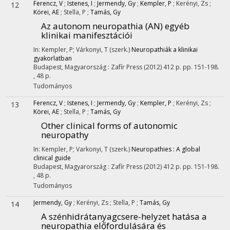
Ferencz, V
;
Istenes, I
;
Jermendy, Gy
;
Kempler, P
;
Kerényi, Zs
;
12
Körei, AE
;
Stella, P
;
Tamás, Gy
Az autonom neuropathia (AN) egyéb
klinikai manifesztációi
In: Kempler, P; Várkonyi, T (szerk.)
Neuropathiák a klinikai
gyakorlatban
Budapest, Magyarország :
Zafír Press
(2012)
412 p.
pp. 151-198.
, 48 p.
Tudományos
Ferencz, V
;
Istenes, I
;
Jermendy, Gy
;
Kempler, P
;
Kerényi, Zs
;
13
Körei, AE
;
Stella, P
;
Tamás, Gy
Other clinical forms of autonomic
neuropathy
In: Kempler, P; Varkonyi, T (szerk.)
Neuropathies : A global
clinical guide
Budapest, Magyarország :
Zafír Press
(2012)
412 p.
pp. 151-198.
, 48 p.
Tudományos
Jermendy, Gy
;
Kerényi, Zs
;
Stella, P
;
Tamás, Gy
14
A szénhidrátanyagcsere-helyzet hatása a
neuropathia előfordulására és