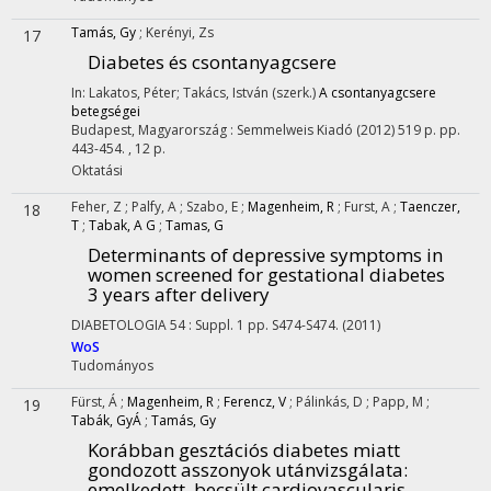
Tamás, Gy
;
Kerényi, Zs
17
Diabetes és csontanyagcsere
In: Lakatos, Péter; Takács, István (szerk.)
A csontanyagcsere
betegségei
Budapest, Magyarország :
Semmelweis Kiadó
(2012)
519 p.
pp.
443-454. , 12 p.
Oktatási
Feher, Z
;
Palfy, A
;
Szabo, E
;
Magenheim, R
;
Furst, A
;
Taenczer,
18
T
;
Tabak, A G
;
Tamas, G
Determinants of depressive symptoms in
women screened for gestational diabetes
3 years after delivery
DIABETOLOGIA
54
:
Suppl. 1
pp. S474-S474.
(2011)
WoS
Tudományos
Fürst, Á
;
Magenheim, R
;
Ferencz, V
;
Pálinkás, D
;
Papp, M
;
19
Tabák, GyÁ
;
Tamás, Gy
Korábban gesztációs diabetes miatt
gondozott asszonyok utánvizsgálata:
emelkedett, becsült cardiovascularis