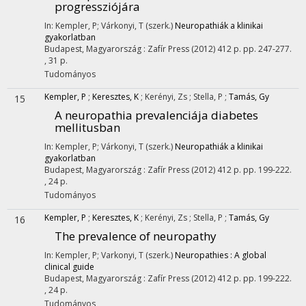
progressziójára
In: Kempler, P; Várkonyi, T (szerk.)
Neuropathiák a klinikai
gyakorlatban
Budapest, Magyarország :
Zafír Press
(2012)
412 p.
pp. 247-277.
, 31 p.
Tudományos
Kempler, P
;
Keresztes, K
;
Kerényi, Zs
;
Stella, P
;
Tamás, Gy
15
A neuropathia prevalenciája diabetes
mellitusban
In: Kempler, P; Várkonyi, T (szerk.)
Neuropathiák a klinikai
gyakorlatban
Budapest, Magyarország :
Zafír Press
(2012)
412 p.
pp. 199-222.
, 24 p.
Tudományos
Kempler, P
;
Keresztes, K
;
Kerényi, Zs
;
Stella, P
;
Tamás, Gy
16
The prevalence of neuropathy
In: Kempler, P; Varkonyi, T (szerk.)
Neuropathies : A global
clinical guide
Budapest, Magyarország :
Zafír Press
(2012)
412 p.
pp. 199-222.
, 24 p.
Tudományos