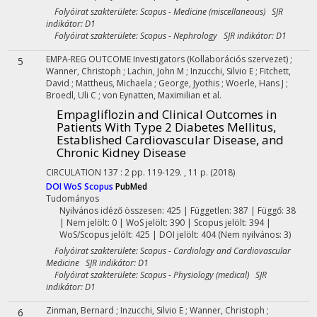
Folyóirat szakterülete: Scopus - Medicine (miscellaneous) SJR
indikátor: D1
Folyóirat szakterülete: Scopus - Nephrology SJR indikátor: D1
EMPA-REG OUTCOME Investigators
(Kollaborációs szervezet)
;
5
Wanner, Christoph
;
Lachin, John M
;
Inzucchi, Silvio E
;
Fitchett,
David
;
Mattheus, Michaela
;
George, Jyothis
;
Woerle, Hans J
;
Broedl, Uli C
;
von Eynatten, Maximilian
et al.
Empagliflozin and Clinical Outcomes in
Patients With Type 2 Diabetes Mellitus,
Established Cardiovascular Disease, and
Chronic Kidney Disease
CIRCULATION
137
:
2
pp. 119-129. , 11 p.
(2018)
DOI
WoS
Scopus
PubMed
Tudományos
Nyilvános idéző összesen: 425
| Független: 387 | Függő: 38
| Nem jelölt: 0 | WoS jelölt: 390 | Scopus jelölt: 394 |
WoS/Scopus jelölt: 425 | DOI jelölt: 404 (Nem nyilvános: 3)
Folyóirat szakterülete: Scopus - Cardiology and Cardiovascular
Medicine SJR indikátor: D1
Folyóirat szakterülete: Scopus - Physiology (medical) SJR
indikátor: D1
Zinman, Bernard
;
Inzucchi, Silvio E
;
Wanner, Christoph
;
6