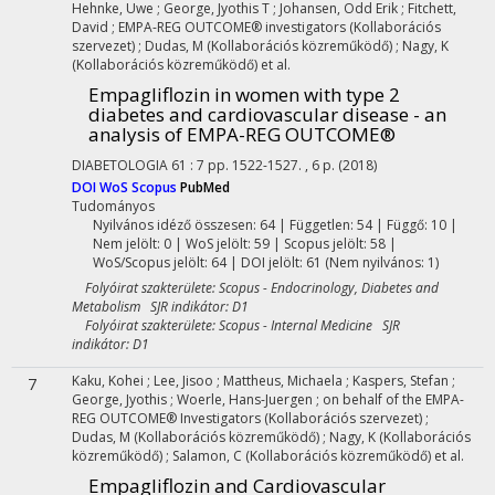
Hehnke, Uwe
;
George, Jyothis T
;
Johansen, Odd Erik
;
Fitchett,
David
;
EMPA-REG OUTCOME® investigators
(Kollaborációs
szervezet)
;
Dudas, M
(Kollaborációs közreműködő)
;
Nagy, K
(Kollaborációs közreműködő)
et al.
Empagliflozin in women with type 2
diabetes and cardiovascular disease - an
analysis of EMPA-REG OUTCOME®
DIABETOLOGIA
61
:
7
pp. 1522-1527. , 6 p.
(2018)
DOI
WoS
Scopus
PubMed
Tudományos
Nyilvános idéző összesen: 64
| Független: 54 | Függő: 10 |
Nem jelölt: 0 | WoS jelölt: 59 | Scopus jelölt: 58 |
WoS/Scopus jelölt: 64 | DOI jelölt: 61 (Nem nyilvános: 1)
Folyóirat szakterülete: Scopus - Endocrinology, Diabetes and
Metabolism SJR indikátor: D1
Folyóirat szakterülete: Scopus - Internal Medicine SJR
indikátor: D1
Kaku, Kohei
;
Lee, Jisoo
;
Mattheus, Michaela
;
Kaspers, Stefan
;
7
George, Jyothis
;
Woerle, Hans-Juergen
;
on behalf of the EMPA-
REG OUTCOME® Investigators
(Kollaborációs szervezet)
;
Dudas, M
(Kollaborációs közreműködő)
;
Nagy, K
(Kollaborációs
közreműködő)
;
Salamon, C
(Kollaborációs közreműködő)
et al.
Empagliflozin and Cardiovascular