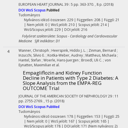
EUROPEAN HEART JOURNAL
39
:
5
pp. 363-370. , 8 p.
(2018)
DOI
WoS
Scopus
PubMed
Tudományos
Nyilvános idéző összesen: 229
| Független: 208 | Függő: 21
| Nem jelölt: 0 | WoS jelölt: 210 | Scopus jelölt: 214 |
WoS/Scopus jelölt: 229 | DOI jelölt: 216
Folyóirat szakterülete: Scopus - Cardiology and Cardiovascular
Medicine SJR indikátor: D1
Wanner, Christoph
;
Heerspink, Hiddo J. L.
;
Zinman, Bernard
;
4
Inzucchi, Silvio E.
;
Koitka-Weber, Audrey
;
Mattheus, Michaela
;
Hantel, Stefan
;
Woerle, Hans-Juergen
;
Broedl, Uli C.
;
von
Eynatten, Maximilian
et al.
Empagliflozin and Kidney Function
Decline in Patients with Type 2 Diabetes: A
Slope Analysis from the EMPA-REG
OUTCOME Trial
JOURNAL OF THE AMERICAN SOCIETY OF NEPHROLOGY
29
:
11
pp. 2755-2769. , 15 p.
(2018)
DOI
WoS
Scopus
PubMed
Tudományos
Nyilvános idéző összesen: 178
| Független: 153 | Függő: 25
| Nem jelölt: 0 | WoS jelölt: 167 | Scopus jelölt: 165 |
WoS/Scopus jelölt: 178 | DOI jelölt: 171 (Nem nyilvános: 2)