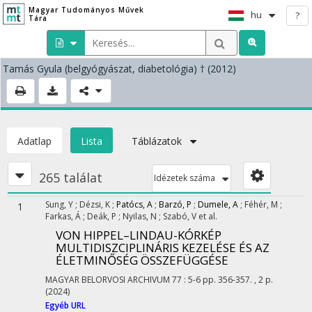
Magyar Tudományos Művek
hu
?
Tára
Tamás Gyula
(belgyógyászat, diabetológia)
† (2012)
Adatlap
Lista
Táblázatok
265 találat
Idézetek száma
Sung, Y
;
Dézsi, K
;
Patócs, A
;
Barzó, P
;
Dumele, A
;
Féhér, M
;
1
Farkas, Á
;
Deák, P
;
Nyilas, N
;
Szabó, V
et al.
VON HIPPEL–LINDAU-KÓRKÉP
MULTIDISZCIPLINÁRIS KEZELÉSE ÉS AZ
ÉLETMINŐSÉG ÖSSZEFÜGGÉSE
MAGYAR BELORVOSI ARCHIVUM
77
:
5-6
pp. 356-357. , 2 p.
(2024)
Egyéb URL