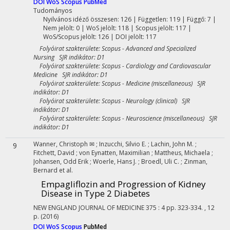
DOI
WoS
Scopus
PubMed
Tudományos
Nyilvános idéző összesen: 126
| Független: 119 | Függő: 7 |
Nem jelölt: 0 | WoS jelölt: 118 | Scopus jelölt: 117 |
WoS/Scopus jelölt: 126 | DOI jelölt: 117
Folyóirat szakterülete: Scopus - Advanced and Specialized
Nursing SJR indikátor: D1
Folyóirat szakterülete: Scopus - Cardiology and Cardiovascular
Medicine SJR indikátor: D1
Folyóirat szakterülete: Scopus - Medicine (miscellaneous) SJR
indikátor: D1
Folyóirat szakterülete: Scopus - Neurology (clinical) SJR
indikátor: D1
Folyóirat szakterülete: Scopus - Neuroscience (miscellaneous) SJR
indikátor: D1
Wanner, Christoph ✉
;
Inzucchi, Silvio E.
;
Lachin, John M.
;
9
Fitchett, David
;
von Eynatten, Maximilian
;
Mattheus, Michaela
;
Johansen, Odd Erik
;
Woerle, Hans J.
;
Broedl, Uli C.
;
Zinman,
Bernard
et al.
Empagliflozin and Progression of Kidney
Disease in Type 2 Diabetes
NEW ENGLAND JOURNAL OF MEDICINE
375
:
4
pp. 323-334. , 12
p.
(2016)
DOI
WoS
Scopus
PubMed