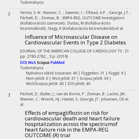
Tudományos
Verma, S. ✉
;
Wanner, C.
;
Zwiener, I.
;
Ofstad, A.P.
;
George, J.T.
;
2
Fitchett, D.
;
Zinman, B.
;
EMPA-REG, OUTCOME Investigators
(Kollaborációs szervezet)
;
Dudas, M
(Kollaborációs
közreműködő)
;
Nagy, K
(Kollaborációs közreműködő)
et al.
Influence of Microvascular Disease on
Cardiovascular Events in Type 2 Diabetes
JOURNAL OF THE AMERICAN COLLEGE OF CARDIOLOGY
73
:
21
pp. 2780-2782. , 3 p.
(2019)
DOI
WoS
Scopus
PubMed
Tudományos
Nyilvános idéző összesen: 40
| Független: 31 | Függő: 9 |
Nem jelölt: 0 | WoS jelölt: 37 | Scopus jelölt: 39 |
WoS/Scopus jelölt: 40 | DOI jelölt: 40
Fitchett, D
;
Butler, J
;
van de Borne, P
;
Zinman, B
;
Lachin, JM
;
3
Wanner, C
;
Woerle, HJ
;
Hantel, S
;
George, JT
;
Johansen, OE
et
al.
Effects of empagliflozin on risk for
cardiovascular death and heart failure
hospitalization across the spectrumof
heart failure risk in the EMPA-REG
OUTCOME (R) trial