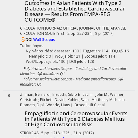
Outcomes in Asian Patients With Type 2
Diabetes and Established Cardiovascular
Disease ― Results From EMPA-REG
OUTCOME® ―
CIRCULATION JOURNAL: OFFICIAL JOURNAL OF THE JAPANESE
CIRCULATION SOCIETY
81
:
2
pp. 227-234. , 8 p.
(2017)
DOI
WoS
Scopus
Tudományos
Nyilvános idéző összesen: 130
| Független: 114 | Függő: 16
| Nem jelölt: 0 | WoS jelölt: 121 | Scopus jelölt: 114 |
WoS/Scopus jelölt: 130 | DOI jelölt: 128
Folyóirat szakterülete: Scopus - Cardiology and Cardiovascular
Medicine SJR indikátor: Q1
Folyóirat szakterülete: Scopus - Medicine (miscellaneous) SJR
indikátor: Q1
Zinman, Bernard
;
Inzucchi, Silvio E
;
Lachin, John M
;
Wanner,
8
Christoph
;
Fitchett, David
;
Kohler, Sven
;
Mattheus, Michaela
;
Biomath, Dipl
;
Woerle, Hans J
;
Broedl, Uli C
et al.
Empagliflozin and Cerebrovascular Events
in Patients With Type 2 Diabetes Mellitus
at High Cardiovascular Risk
STROKE
48
:
5
pp. 1218-1225. , 31 p.
(2017)