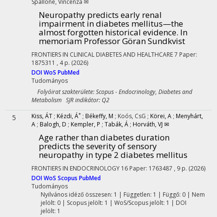
Spallone, Vincenza ✉
Neuropathy predicts early renal
impairment in diabetes mellitus—the
almost forgotten historical evidence. In
memoriam Professor Göran Sundkvist
FRONTIERS IN CLINICAL DIABETES AND HEALTHCARE
7
Paper:
1875311 , 4 p.
(2026)
DOI
WoS
PubMed
Tudományos
Folyóirat szakterülete: Scopus - Endocrinology, Diabetes and
Metabolism SJR indikátor: Q2
*
Kiss, ÁT
;
Kézdi, Á
;
Békeffy, M
;
Koós, CsG
;
Körei, A
;
Menyhárt,
5
A
;
Balogh, D
;
Kempler, P
;
Tabák, Á
;
Horváth, VJ ✉
Age rather than diabetes duration
predicts the severity of sensory
neuropathy in type 2 diabetes mellitus
FRONTIERS IN ENDOCRINOLOGY
16
Paper: 1763487 , 9 p.
(2026)
DOI
WoS
Scopus
PubMed
Tudományos
Nyilvános idéző összesen: 1
| Független: 1 | Függő: 0 | Nem
jelölt: 0 | Scopus jelölt: 1 | WoS/Scopus jelölt: 1 | DOI
jelölt: 1