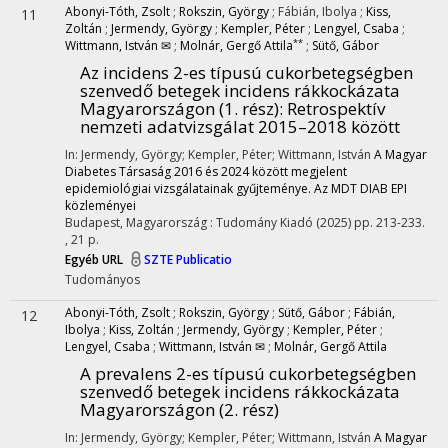
Abonyi-Tóth, Zsolt
;
Rokszin, György
;
Fábián, Ibolya
;
Kiss,
11
Zoltán
;
Jermendy, György
;
Kempler, Péter
;
Lengyel, Csaba
;
**
Wittmann, István ✉
;
Molnár, Gergő Attila
;
Sütő, Gábor
Az incidens 2-es típusú cukorbetegségben
szenvedő betegek incidens rákkockázata
Magyarországon (1. rész)
: Retrospektív
nemzeti adatvizsgálat 2015–2018 között
In: Jermendy, György; Kempler, Péter; Wittmann, István
A Magyar
Diabetes Társaság 2016 és 2024 között megjelent
epidemiológiai vizsgálatainak gyűjteménye. Az MDT DIAB EPI
közleményei
Budapest, Magyarország :
Tudomány Kiadó
(2025)
pp. 213-233.
, 21 p.
Egyéb URL
SZTE Publicatio
Tudományos
Abonyi-Tóth, Zsolt
;
Rokszin, György
;
Sütő, Gábor
;
Fábián,
12
Ibolya
;
Kiss, Zoltán
;
Jermendy, György
;
Kempler, Péter
;
Lengyel, Csaba
;
Wittmann, István ✉
;
Molnár, Gergő Attila
A prevalens 2-es típusú cukorbetegségben
szenvedő betegek incidens rákkockázata
Magyarországon (2. rész)
In: Jermendy, György; Kempler, Péter; Wittmann, István
A Magyar