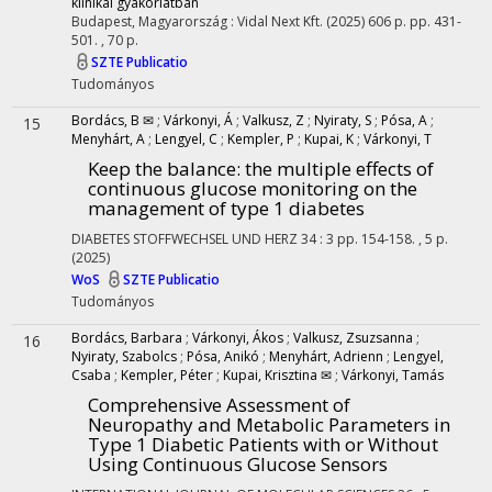
klinikai gyakorlatban
Budapest, Magyarország :
Vidal Next Kft.
(2025)
606 p.
pp. 431-
501. , 70 p.
SZTE Publicatio
Tudományos
Bordács, B ✉
;
Várkonyi, Á
;
Valkusz, Z
;
Nyiraty, S
;
Pósa, A
;
15
Menyhárt, A
;
Lengyel, C
;
Kempler, P
;
Kupai, K
;
Várkonyi, T
Keep the balance: the multiple effects of
continuous glucose monitoring on the
management of type 1 diabetes
DIABETES STOFFWECHSEL UND HERZ
34
:
3
pp. 154-158. , 5 p.
(2025)
WoS
SZTE Publicatio
Tudományos
Bordács, Barbara
;
Várkonyi, Ákos
;
Valkusz, Zsuzsanna
;
16
Nyiraty, Szabolcs
;
Pósa, Anikó
;
Menyhárt, Adrienn
;
Lengyel,
Csaba
;
Kempler, Péter
;
Kupai, Krisztina ✉
;
Várkonyi, Tamás
Comprehensive Assessment of
Neuropathy and Metabolic Parameters in
Type 1 Diabetic Patients with or Without
Using Continuous Glucose Sensors