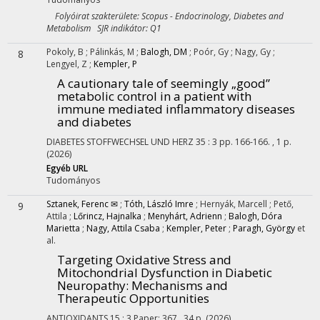
Folyóirat szakterülete: Scopus - Endocrinology, Diabetes and
Metabolism SJR indikátor: Q1
Pokoly, B
;
Pálinkás, M
;
Balogh, DM
;
Poór, Gy
;
Nagy, Gy
;
8
Lengyel, Z
;
Kempler, P
A cautionary tale of seemingly „good”
metabolic control in a patient with
immune mediated inflammatory diseases
and diabetes
DIABETES STOFFWECHSEL UND HERZ
35
:
3
pp. 166-166. , 1 p.
(2026)
Egyéb URL
Tudományos
Sztanek, Ferenc ✉
;
Tóth, László Imre
;
Hernyák, Marcell
;
Pető,
9
Attila
;
Lőrincz, Hajnalka
;
Menyhárt, Adrienn
;
Balogh, Dóra
Marietta
;
Nagy, Attila Csaba
;
Kempler, Peter
;
Paragh, György
et
al.
Targeting Oxidative Stress and
Mitochondrial Dysfunction in Diabetic
Neuropathy: Mechanisms and
Therapeutic Opportunities
ANTIOXIDANTS
15
:
3
Paper: 367 , 34 p.
(2026)