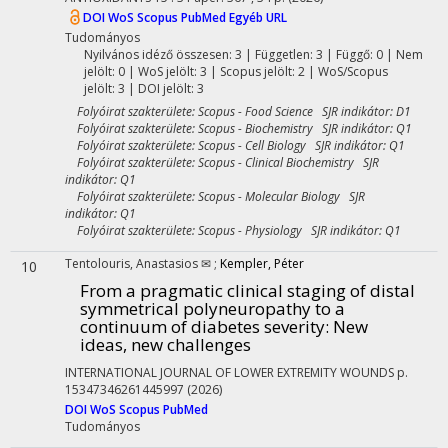
DOI
WoS
Scopus
PubMed
Egyéb URL
Tudományos
Nyilvános idéző összesen: 3
| Független: 3 | Függő: 0 | Nem
jelölt: 0 | WoS jelölt: 3 | Scopus jelölt: 2 | WoS/Scopus
jelölt: 3 | DOI jelölt: 3
Folyóirat szakterülete: Scopus - Food Science SJR indikátor: D1
Folyóirat szakterülete: Scopus - Biochemistry SJR indikátor: Q1
Folyóirat szakterülete: Scopus - Cell Biology SJR indikátor: Q1
Folyóirat szakterülete: Scopus - Clinical Biochemistry SJR
indikátor: Q1
Folyóirat szakterülete: Scopus - Molecular Biology SJR
indikátor: Q1
Folyóirat szakterülete: Scopus - Physiology SJR indikátor: Q1
Tentolouris, Anastasios ✉
;
Kempler, Péter
10
From a pragmatic clinical staging of distal
symmetrical polyneuropathy to a
continuum of diabetes severity
: New
ideas, new challenges
INTERNATIONAL JOURNAL OF LOWER EXTREMITY WOUNDS
p.
15347346261445997
(2026)
DOI
WoS
Scopus
PubMed
Tudományos