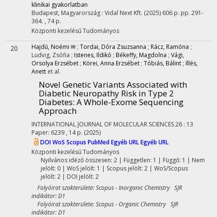
klinikai gyakorlatban
Budapest, Magyarország :
Vidal Next Kft.
(2025)
606 p.
pp. 291-
364. , 74 p.
Központi kezelésű
Tudományos
Hajdú, Noémi ✉
;
Tordai, Dóra Zsuzsanna
;
Rácz, Ramóna
;
20
Ludvig, Zsófia
;
Istenes, Ildikó
;
Békeffy, Magdolna
;
Vági,
Orsolya Erzsébet
;
Körei, Anna Erzsébet
;
Tóbiás, Bálint
;
Illés,
Anett
et al.
Novel Genetic Variants Associated with
Diabetic Neuropathy Risk in Type 2
Diabetes: A Whole-Exome Sequencing
Approach
INTERNATIONAL JOURNAL OF MOLECULAR SCIENCES
26
:
13
Paper: 6239 , 14 p.
(2025)
DOI
WoS
Scopus
PubMed
Egyéb URL
Egyéb URL
Központi kezelésű
Tudományos
Nyilvános idéző összesen: 2
| Független: 1 | Függő: 1 | Nem
jelölt: 0 | WoS jelölt: 1 | Scopus jelölt: 2 | WoS/Scopus
jelölt: 2 | DOI jelölt: 2
Folyóirat szakterülete: Scopus - Inorganic Chemistry SJR
indikátor: D1
Folyóirat szakterülete: Scopus - Organic Chemistry SJR
indikátor: D1