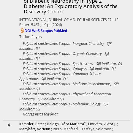
of Diabetic Neuropathy in Type 2
Diabetes
: An Exploratory Analysis of the
Discovery Cohort
INTERNATIONAL JOURNAL OF MOLECULAR SCIENCES
27
:
12
Paper: 5487 , 19 p.
(2026)
DOI
WoS
Scopus
PubMed
Tudományos
Folyóirat szakterülete: Scopus - Inorganic Chemistry SJR
indikátor: D1
Folyóirat szakterülete: Scopus - Organic Chemistry SJR
indikátor: D1
Folyóirat szakterülete: Scopus - Spectroscopy SJR indikátor: D1
Folyóirat szakterülete: Scopus - Catalysis SJR indikátor: Q1
Folyóirat szakterülete: Scopus - Computer Science
Applications SJR indikátor: Q1
Folyóirat szakterülete: Scopus - Medicine (miscellaneous) SJR
indikátor: Q1
Folyóirat szakterülete: Scopus - Physical and Theoretical
Chemistry SJR indikátor: Q1
Folyóirat szakterülete: Scopus - Molecular Biology SJR
indikátor: Q2
Norvég listás folyóirat
*
Kempler, Peter
;
Balogh, Dóra Marietta
;
Horváth, Viktor J.
;
4
Menyhárt, Adrienn
;
Rizzo, Manfredi
;
Tesfaye, Solomon
;