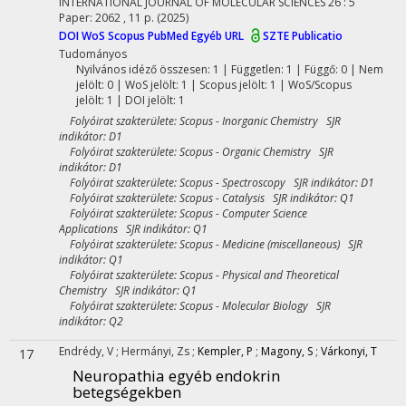
INTERNATIONAL JOURNAL OF MOLECULAR SCIENCES
26
:
5
Paper: 2062 , 11 p.
(2025)
DOI
WoS
Scopus
PubMed
Egyéb URL
SZTE Publicatio
Tudományos
Nyilvános idéző összesen: 1
| Független: 1 | Függő: 0 | Nem
jelölt: 0 | WoS jelölt: 1 | Scopus jelölt: 1 | WoS/Scopus
jelölt: 1 | DOI jelölt: 1
Folyóirat szakterülete: Scopus - Inorganic Chemistry SJR
indikátor: D1
Folyóirat szakterülete: Scopus - Organic Chemistry SJR
indikátor: D1
Folyóirat szakterülete: Scopus - Spectroscopy SJR indikátor: D1
Folyóirat szakterülete: Scopus - Catalysis SJR indikátor: Q1
Folyóirat szakterülete: Scopus - Computer Science
Applications SJR indikátor: Q1
Folyóirat szakterülete: Scopus - Medicine (miscellaneous) SJR
indikátor: Q1
Folyóirat szakterülete: Scopus - Physical and Theoretical
Chemistry SJR indikátor: Q1
Folyóirat szakterülete: Scopus - Molecular Biology SJR
indikátor: Q2
Endrédy, V
;
Hermányi, Zs
;
Kempler, P
;
Magony, S
;
Várkonyi, T
17
Neuropathia egyéb endokrin
betegségekben