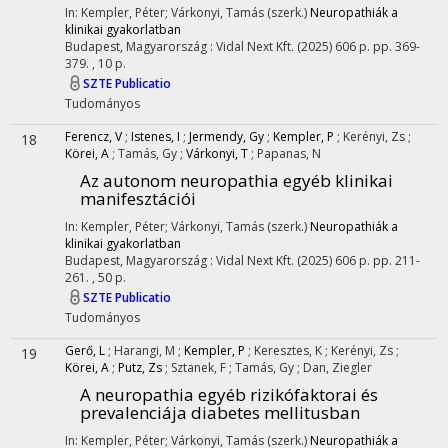
In: Kempler, Péter; Várkonyi, Tamás (szerk.)
Neuropathiák a
klinikai gyakorlatban
Budapest, Magyarország :
Vidal Next Kft.
(2025)
606 p.
pp. 369-
379. , 10 p.
SZTE Publicatio
Tudományos
Ferencz, V
;
Istenes, I
;
Jermendy, Gy
;
Kempler, P
;
Kerényi, Zs
;
18
Körei, A
;
Tamás, Gy
;
Várkonyi, T
;
Papanas, N
Az autonom neuropathia egyéb klinikai
manifesztációi
In: Kempler, Péter; Várkonyi, Tamás (szerk.)
Neuropathiák a
klinikai gyakorlatban
Budapest, Magyarország :
Vidal Next Kft.
(2025)
606 p.
pp. 211-
261. , 50 p.
SZTE Publicatio
Tudományos
Gerő, L
;
Harangi, M
;
Kempler, P
;
Keresztes, K
;
Kerényi, Zs
;
19
Körei, A
;
Putz, Zs
;
Sztanek, F
;
Tamás, Gy
;
Dan, Ziegler
A neuropathia egyéb rizikófaktorai és
prevalenciája diabetes mellitusban
In: Kempler, Péter; Várkonyi, Tamás (szerk.)
Neuropathiák a