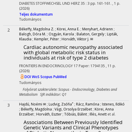
DIABETES STOFFWECHSEL UND HERZ
35
:
3
pp. 161-161. , 1 p.
(2026)
Teljes dokumentum
Tudományos
Békeffy, Magdolna Z.
;
Körei, Anna E.
;
Menyhart, Adrienn
;
2
Balogh, Dóra M.
;
Osgyán, Karola
;
Balaton, Gergely
;
Lipták,
Klaudia
;
Kempler, Péter
;
Horváth, Viktor J. ✉
Cardiac autonomic neuropathy associated
with global metabolic risk status in
individuals at risk of type 2 diabetes
FRONTIERS IN ENDOCRINOLOGY
17
Paper: 1794135 , 11 p.
(2026)
DOI
WoS
Scopus
PubMed
Tudományos
Folyóirat szakterülete: Scopus - Endocrinology, Diabetes and
Metabolism SJR indikátor: Q1
*
Hajdú, Noémi ✉
;
Ludvig, Zsófia
;
Rácz, Ramóna
;
Istenes, Ildikó
3
;
Békeffy, Magdolna
;
Vági, Orsolya Erzsébet
;
Körei, Anna
Erzsébet
;
Horváth, Eszter
;
Tóbiás, Bálint
;
Illés, Anett
et al.
Associations Between Previously Identified
Genetic Variants and Clinical Phenotypes