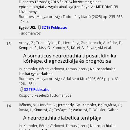
Diabetes Társaság 2016 és 2024 között megjelent
epidemiológiai vizsgálatainak gyűjteménye. Az MDT DIAB EPI
közleményei
Budapest, Magyarország :
Tudomány Kiadó
(2025)
pp. 235-258.
, 24 p.
Egyéb URL
SZTE Publicatio
Tudományos
Aranyi, Z
;
Triantafyllos, D
;
Hermányi, Zs
;
Horváth, V
;
Kádár, É
;
13
Kempler, P
;
Kiss, G
;
Komoly, S
;
Körei, A
;
Rayaz, AM
et al.
A somaticus neuropathia típusai, klinikai
kórképe, diagnosztikája és prognózisa
In: Kempler, Péter; Várkonyi, Tamás (szerk.)
Neuropathiák a
klinikai gyakorlatban
Budapest, Magyarország :
Vidal Next Kft.
(2025)
606 p.
pp. 63-
128. , 65 p.
SZTE Publicatio
Központi kezelésű
Tudományos
Békeffy, M
;
Horváth, V
;
Jermendy, Gy
;
Kempler, P
;
Pogátsa, G
;
14
Rosta, L
;
Simonyi, G
;
Tesfaye, S
;
Várkonyi, T
;
Winkler, Gábor
A neuropathia diabetica terápiája
In: Kempler, Péter; Várkonyi, Tamás (szerk.)
Neuropathiák a