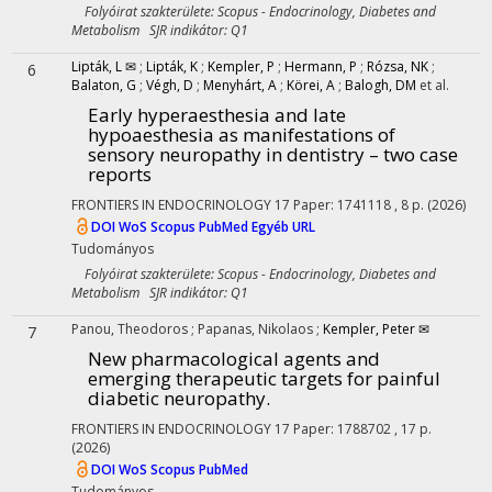
Folyóirat szakterülete: Scopus - Endocrinology, Diabetes and
Metabolism SJR indikátor: Q1
Lipták, L ✉
;
Lipták, K
;
Kempler, P
;
Hermann, P
;
Rózsa, NK
;
6
Balaton, G
;
Végh, D
;
Menyhárt, A
;
Körei, A
;
Balogh, DM
et al.
Early hyperaesthesia and late
hypoaesthesia as manifestations of
sensory neuropathy in dentistry – two case
reports
FRONTIERS IN ENDOCRINOLOGY
17
Paper: 1741118 , 8 p.
(2026)
DOI
WoS
Scopus
PubMed
Egyéb URL
Tudományos
Folyóirat szakterülete: Scopus - Endocrinology, Diabetes and
Metabolism SJR indikátor: Q1
Panou, Theodoros
;
Papanas, Nikolaos
;
Kempler, Peter ✉
7
New pharmacological agents and
emerging therapeutic targets for painful
diabetic neuropathy.
FRONTIERS IN ENDOCRINOLOGY
17
Paper: 1788702 , 17 p.
(2026)
DOI
WoS
Scopus
PubMed
Tudományos