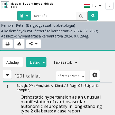
Magyar Tudományos Művek
hu
?
Tára
Kempler Péter
(Belgyógyászat, diabetológia)
A közlemények nyilvántartása karbantartva 2024. 07. 28-ig.
Az idézők nyilvántartása karbantartva 2024. 07. 28-ig.
Adatlap
Listák
Táblázatok
1201 találat
Idézetek száma
Balogh, DM
;
Menyhárt, A
;
Körei, AE
;
Vági, OE
;
Zsigrai, S
;
1
Kempler, P
Orthostatic hypertension as an unusual
manifestation of cardiovascular
autonomic neuropathy in long-standing
type 2 diabetes: a case report