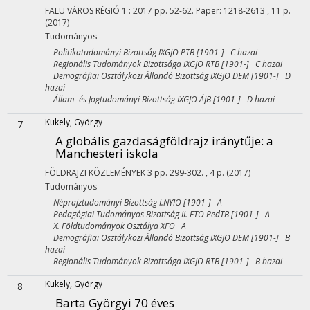
FALU VÁROS RÉGIÓ
1
:
2017
pp. 52-62. Paper: 1218-2613 , 11 p.
(2017)
Tudományos
Politikatudományi Bizottság IXGJO PTB [1901-] C hazai
Regionális Tudományok Bizottsága IXGJO RTB [1901-] C hazai
Demográfiai Osztályközi Állandó Bizottság IXGJO DEM [1901-] D
hazai
Állam- és Jogtudományi Bizottság IXGJO ÁJB [1901-] D hazai
Kukely, György
7
A globális gazdaságföldrajz iránytűje: a
Manchesteri iskola
FÖLDRAJZI KÖZLEMÉNYEK
3
pp. 299-302. , 4 p.
(2017)
Tudományos
Néprajztudományi Bizottság I.NYIO [1901-] A
Pedagógiai Tudományos Bizottság II. FTO PedTB [1901-] A
X. Földtudományok Osztálya XFO A
Demográfiai Osztályközi Állandó Bizottság IXGJO DEM [1901-] B
hazai
Regionális Tudományok Bizottsága IXGJO RTB [1901-] B hazai
Kukely, György
8
Barta Györgyi 70 éves