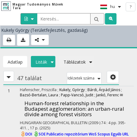
Magyar Tudományos Művek
hu
?
Tára
Kukely György
(Területfejlesztés, gazdaság)
Adatlap
Listák
Táblázatok
47 találat
Idézetek száma
Hafenscher, Priszcilla
;
Kukely, György
;
Bárdi, Árpád János
;
1
Bazsó-Bertalan, Laura
;
Papp-Vancsó, Judit
;
Jankó, Ferenc ✉
Human-forest relationship in the
Budapest agglomeration: an urban-rural
divide among forest visitors
HUNGARIAN GEOGRAPHICAL BULLETIN (2009-)
74
:
4
pp. 395-
411. , 17 p.
(2025)
DOI
SOE Publicatio repozitórium
WoS
Scopus
Egyéb URL