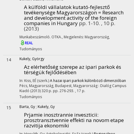
A külföldi vállalatok kutató-fejlesztő
tevékenysége Magyarországon = Research
and development activity of the foreign
companies in Hungary
pp. 1-10. , 10 p.
(2013)
Munkabeszámoló. OTKA.
,
Megjelenés: Magyarország,
REAL
Tudományos
Kukely, György
14
Az elérhetőség szerepe az ipari parkok és
térségük fejlődésében
In: Kiss, EÉ (szerk.)
A hazai ipari parkok különböző dimenzióban
Pécs, Magyarország,
Budapest, Magyarország :
Dialóg Campus
Kiadó
(2013)
320 p.
pp. 276-293. , 17 p.
Tudományos
Barta, Gy
;
Kukely, Gy
15
Prjamie inosztrannie inveszticii
:
prosztransztvennie effekti na novom etape
razvitija ekonomiki
In: Horváth, Gy; Artobolevszkij, Sz Sz (szerk.)
Regionalnoe