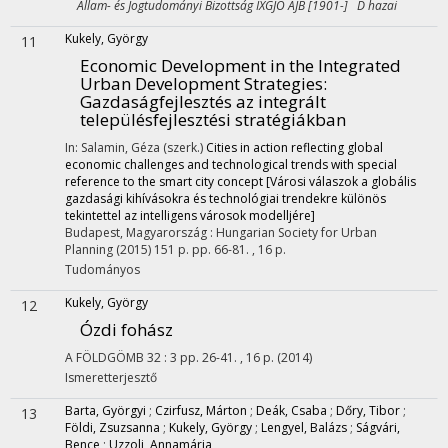
Állam- és Jogtudományi Bizottság IXGJO ÁJB [1901-] D hazai
Kukely, György
11
Economic Development in the Integrated
Urban Development Strategies
:
Gazdaságfejlesztés az integrált
településfejlesztési stratégiákban
In: Salamin, Géza (szerk.)
Cities in action reflecting global
economic challenges and technological trends with special
reference to the smart city concept [Városi válaszok a globális
gazdasági kihívásokra és technológiai trendekre különös
tekintettel az intelligens városok modelljére]
Budapest, Magyarország :
Hungarian Society for Urban
Planning
(2015)
151 p.
pp. 66-81. , 16 p.
Tudományos
Kukely, György
12
Ózdi fohász
A FÖLDGÖMB
32
:
3
pp. 26-41. , 16 p.
(2014)
Ismeretterjesztő
Barta, Györgyi
;
Czirfusz, Márton
;
Deák, Csaba
;
Dőry, Tibor
;
13
Földi, Zsuzsanna
;
Kukely, György
;
Lengyel, Balázs
;
Ságvári,
Bence
;
Uzzoli, Annamária