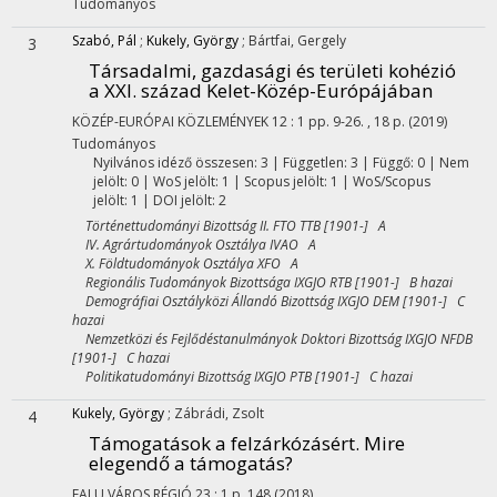
Tudományos
Szabó, Pál
;
Kukely, György
;
Bártfai, Gergely
3
Társadalmi, gazdasági és területi kohézió
a XXI. század Kelet-Közép-Európájában
KÖZÉP-EURÓPAI KÖZLEMÉNYEK
12
:
1
pp. 9-26. , 18 p.
(2019)
Tudományos
Nyilvános idéző összesen: 3
| Független: 3 | Függő: 0 | Nem
jelölt: 0 | WoS jelölt: 1 | Scopus jelölt: 1 | WoS/Scopus
jelölt: 1 | DOI jelölt: 2
Történettudományi Bizottság II. FTO TTB [1901-] A
IV. Agrártudományok Osztálya IVAO A
X. Földtudományok Osztálya XFO A
Regionális Tudományok Bizottsága IXGJO RTB [1901-] B hazai
Demográfiai Osztályközi Állandó Bizottság IXGJO DEM [1901-] C
hazai
Nemzetközi és Fejlődéstanulmányok Doktori Bizottság IXGJO NFDB
[1901-] C hazai
Politikatudományi Bizottság IXGJO PTB [1901-] C hazai
Kukely, György
;
Zábrádi, Zsolt
4
Támogatások a felzárkózásért. Mire
elegendő a támogatás?
FALU VÁROS RÉGIÓ
23
:
1
p. 148
(2018)