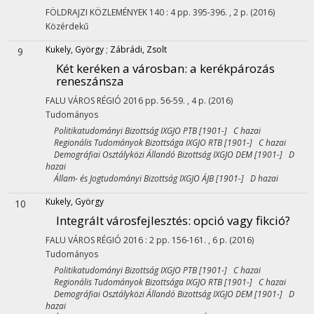
FÖLDRAJZI KÖZLEMÉNYEK
140
:
4
pp. 395-396. , 2 p.
(2016)
Közérdekű
Kukely, György
;
Zábrádi, Zsolt
9
Két keréken a városban: a kerékpározás
reneszánsza
FALU VÁROS RÉGIÓ
2016
pp. 56-59. , 4 p.
(2016)
Tudományos
Politikatudományi Bizottság IXGJO PTB [1901-] C hazai
Regionális Tudományok Bizottsága IXGJO RTB [1901-] C hazai
Demográfiai Osztályközi Állandó Bizottság IXGJO DEM [1901-] D
hazai
Állam- és Jogtudományi Bizottság IXGJO ÁJB [1901-] D hazai
Kukely, György
10
Integrált városfejlesztés: opció vagy fikció?
FALU VÁROS RÉGIÓ
2016
:
2
pp. 156-161. , 6 p.
(2016)
Tudományos
Politikatudományi Bizottság IXGJO PTB [1901-] C hazai
Regionális Tudományok Bizottsága IXGJO RTB [1901-] C hazai
Demográfiai Osztályközi Állandó Bizottság IXGJO DEM [1901-] D
hazai