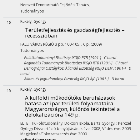
Nemzeti Fenntartható Fejlődési Tanács
,
Tudományos
Kukely, György
18
Területfejlesztés és gazdaságfejlesztés –
recesszióban
FALU VÁROS RÉGIÓ
3
pp. 100-105. , 6 p.
(2009)
Tudományos
Politikatudományi Bizottság IXGJO PTB [1901-] C hazai
Regionális Tudományok Bizottsága IXGJO RTB [1901-] C hazai
Demográfiai Osztályközi Állandó Bizottság IXGJO DEM [1901-] D
hazai
Állam- és Jogtudományi Bizottság IXGJO ÁJB [1901-] D hazai
Kukely, György
19
A külföldi működőtőke beruházások
hatása az ipar területi folyamataira
Magyarországon, különös tekintettel a
delokalizációra
149 p.
ELTE TTK Földtudományi Doktori Iskola,
Barta Györgyi
; Perczel
György
Disszertáció benyújtásának éve: 2008,
Védés éve: 2009
Megjelenés/Fokozatszerzés éve: 2009