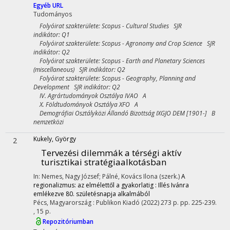
Egyéb URL
Tudományos
Folyóirat szakterülete: Scopus - Cultural Studies SJR
indikátor: Q1
Folyóirat szakterülete: Scopus - Agronomy and Crop Science SJR
indikátor: Q2
Folyóirat szakterülete: Scopus - Earth and Planetary Sciences
(miscellaneous) SJR indikátor: Q2
Folyóirat szakterülete: Scopus - Geography, Planning and
Development SJR indikátor: Q2
IV. Agrártudományok Osztálya IVAO A
X. Földtudományok Osztálya XFO A
Demográfiai Osztályközi Állandó Bizottság IXGJO DEM [1901-] B
nemzetközi
Kukely, György
2
Tervezési dilemmák a térségi aktív
turisztikai stratégiaalkotásban
In: Nemes, Nagy József; Pálné, Kovács Ilona (szerk.)
A
regionalizmus: az elmélettől a gyakorlatig : Illés Ivánra
emlékezve 80. születésnapja alkalmából
Pécs, Magyarország :
Publikon Kiadó
(2022)
273 p.
pp. 225-239.
, 15 p.
Repozitóriumban