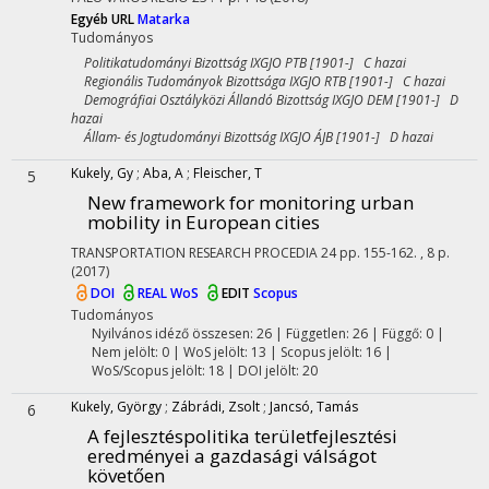
Egyéb URL
Matarka
Tudományos
Politikatudományi Bizottság IXGJO PTB [1901-] C hazai
Regionális Tudományok Bizottsága IXGJO RTB [1901-] C hazai
Demográfiai Osztályközi Állandó Bizottság IXGJO DEM [1901-] D
hazai
Állam- és Jogtudományi Bizottság IXGJO ÁJB [1901-] D hazai
Kukely, Gy
;
Aba, A
;
Fleischer, T
5
New framework for monitoring urban
mobility in European cities
TRANSPORTATION RESEARCH PROCEDIA
24
pp. 155-162. , 8 p.
(2017)
DOI
REAL
WoS
EDIT
Scopus
Tudományos
Nyilvános idéző összesen: 26
| Független: 26 | Függő: 0 |
Nem jelölt: 0 | WoS jelölt: 13 | Scopus jelölt: 16 |
WoS/Scopus jelölt: 18 | DOI jelölt: 20
Kukely, György
;
Zábrádi, Zsolt
;
Jancsó, Tamás
6
A fejlesztéspolitika területfejlesztési
eredményei a gazdasági válságot
követően