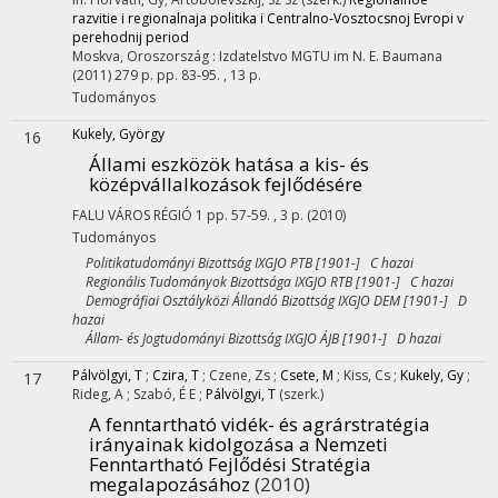
razvitie i regionalnaja politika i Centralno-Vosztocsnoj Evropi v
perehodnij period
Moskva, Oroszország :
Izdatelstvo MGTU im N. E. Baumana
(2011)
279 p.
pp. 83-95. , 13 p.
Tudományos
Kukely, György
16
Állami eszközök hatása a kis- és
középvállalkozások fejlődésére
FALU VÁROS RÉGIÓ
1
pp. 57-59. , 3 p.
(2010)
Tudományos
Politikatudományi Bizottság IXGJO PTB [1901-] C hazai
Regionális Tudományok Bizottsága IXGJO RTB [1901-] C hazai
Demográfiai Osztályközi Állandó Bizottság IXGJO DEM [1901-] D
hazai
Állam- és Jogtudományi Bizottság IXGJO ÁJB [1901-] D hazai
Pálvölgyi, T
;
Czira, T
;
Czene, Zs
;
Csete, M
;
Kiss, Cs
;
Kukely, Gy
;
17
Rideg, A
;
Szabó, É E
;
Pálvölgyi, T
(szerk.)
A fenntartható vidék- és agrárstratégia
irányainak kidolgozása a Nemzeti
Fenntartható Fejlődési Stratégia
megalapozásához
(2010)