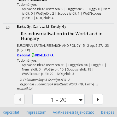
Teljes dokumentum
Tudományos
Nyilvános idéző összesen: 9
| Független: 9 | Függő: 0 | Nem
jelölt: 0 | WoS jelölt: 2 | Scopus jelölt: 1 | WoS/Scopus
jelölt: 3 | DOI jelölt: 4
Barta, Gy
;
Czirfusz, M
;
Kukely, Gy
20
Re-industrialisation in the World and in
Hungary
EUROPEAN SPATIAL RESEARCH AND POLICY
15
:
2
pp. 5-27. , 23
p.
(2008)
Kiadónál
RKI-ELEKTRA
Tudományos
Nyilvános idéző összesen: 51
| Független: 50 | Függő: 1 |
Nem jelölt: 0 | WoS jelölt: 15 | Scopus jelölt: 18 |
WoS/Scopus jelölt: 22 | DOI jelölt: 31
X. Földtudományok Osztálya XFO A
Regionális Tudományok Bizottsága IXGJO RTB [1901-] B
nemzetközi
1 - 20
Kapcsolat
Impresszum
Adatkezelési tájékoztató
Belépés