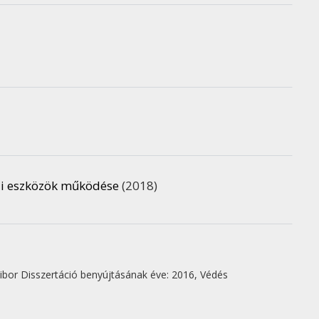
ai eszközök működése
(2018)
ibor
Disszertáció benyújtásának éve: 2016,
Védés