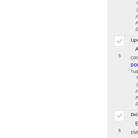
Fol
Psz
Dem
Lip
A
5
ORV
DO
Tu
Fol
Psz
Dem
Dió
E
6
EMS