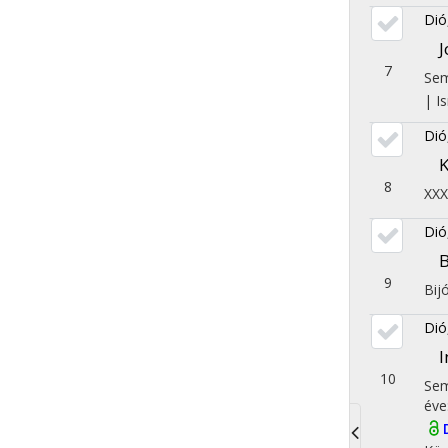
Dió
J
7
Sem
|
I
Dió
K
8
XXX
Dió
B
9
Bij
Dió
I
10
Sem
éve