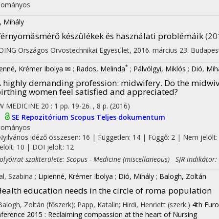
dományos
, Mihály
érnyomásmérő készülékek és használati problémáik
(20
ING Országos Orvostechnikai Egyesület
,
2016. március 23. Budapes
*
ienné, Krémer Ibolya ✉
;
Rados, Melinda
;
Pálvölgyi, Miklós
;
Dió, Mih
 highly demanding profession: midwifery. Do the midwiv
irthing women feel satisfied and appreciated?
W MEDICINE
20
:
1
pp. 19-26. , 8 p.
(2016)
I
SE Repozitórium
Scopus
Teljes dokumentum
dományos
Nyilvános idéző összesen: 16
| Független: 14 | Függő: 2 | Nem jelölt:
jelölt: 10 | DOI jelölt: 12
yóirat szakterülete: Scopus - Medicine (miscellaneous) SJR indikátor:
al, Szabina
;
Lipienné, Krémer Ibolya
;
Dió, Mihály
;
Balogh, Zoltán
ealth education needs in the circle of roma population
 Balogh, Zoltán (főszerk); Papp, Katalin; Hirdi, Henriett (szerk.)
4th Euro
ference 2015 : Reclaiming compassion at the heart of Nursing