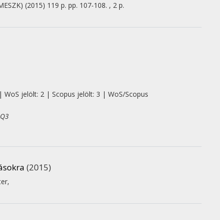
(MESZK)
(2015)
119 p.
pp. 107-108. , 2 p.
| WoS jelölt: 2 | Scopus jelölt: 3 | WoS/Scopus
 Q3
zásokra
(2015)
ter
,