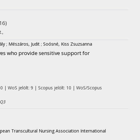
16)
t.
,
ály
;
Mészáros, Judit
;
Soósné, Kiss Zsuzsanna
es who provide sensitive support for
 0 | WoS jelölt: 9 | Scopus jelölt: 10 | WoS/Scopus
 Q3
pean Transcultural Nursing Association International