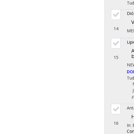
Tu
Dió
V
14
MED
Lip
A
b
15
NE
DO
Tu
Fol
Ant
H
16
In:
Con