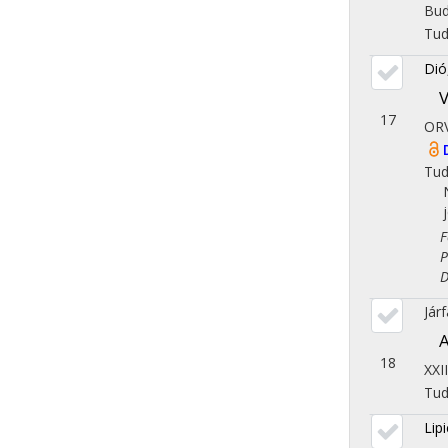
Bud
Tu
Dió
V
17
ORV
Tu
Fol
Psz
Dem
Jár
A
18
XXI
Tu
Lip