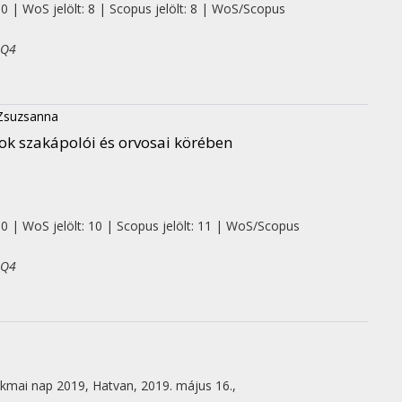
 0 | WoS jelölt: 8 | Scopus jelölt: 8 | WoS/Scopus
 Q4
 Zsuzsanna
yok szakápolói és orvosai körében
 0 | WoS jelölt: 10 | Scopus jelölt: 11 | WoS/Scopus
 Q4
akmai nap 2019
,
Hatvan, 2019. május 16.
,