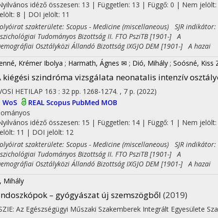
Nyilvános idéző összesen: 13
| Független: 13 | Függő: 0 | Nem jelölt:
jelölt: 8 | DOI jelölt: 11
yóirat szakterülete: Scopus - Medicine (miscellaneous) SJR indikátor:
ichológiai Tudományos Bizottság II. FTO PsziTB [1901-] A
ográfiai Osztályközi Állandó Bizottság IXGJO DEM [1901-] A hazai
ienné, Krémer Ibolya
;
Harmath, Ágnes ✉
;
Dió, Mihály
;
Soósné, Kiss
 kiégési szindróma vizsgálata neonatalis intenzív osztál
OSI HETILAP
163
:
32
pp. 1268-1274. , 7 p.
(2022)
I
WoS
REAL
Scopus
PubMed
MOB
dományos
Nyilvános idéző összesen: 15
| Független: 14 | Függő: 1 | Nem jelölt:
jelölt: 11 | DOI jelölt: 12
yóirat szakterülete: Scopus - Medicine (miscellaneous) SJR indikátor:
ichológiai Tudományos Bizottság II. FTO PsziTB [1901-] A
ográfiai Osztályközi Állandó Bizottság IXGJO DEM [1901-] A hazai
, Mihály
ndoszkópok – gyógyászat új szemszögből
(2019)
ZIE: Az Egészségügyi Műszaki Szakemberek Integrált Egyesülete Sz