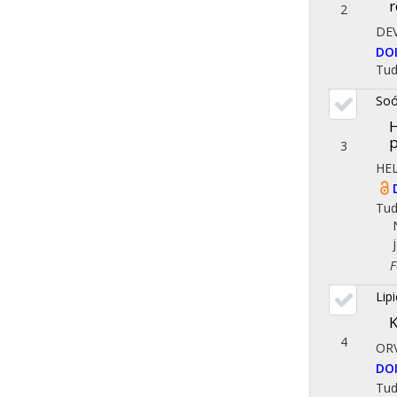
r
2
DE
DO
Tu
Soó
H
p
3
HE
Tu
Fol
Lip
K
4
ORV
DO
Tu