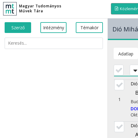
Magyar Tudományos
Közlemé
Művek Tára
Szerző
Intézmény
Témakör
Dió Mihá
Adatlap
Dió
B
1
Bud
DO
Okt
Dió
A