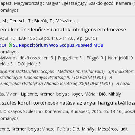
apest, Magyarország :
Magyar Egészségügyi Szakdolgozói Kamara 
dományos
, M
;
Deutsch, T
;
Biczók, T
;
Mészáros, J
ércukor-önellenőrzési adatok intelligens értelmezése
OSI HETILAP
156
:
29
pp. 1165-1173. , 9 p.
(2015)
DOI
SE Repozitórium
WoS
Scopus
PubMed
MOB
dományos
Nyilvános idéző összesen: 3
| Független: 3 | Függő: 0 | Nem jelölt: 0 
jelölt: 3 | DOI jelölt: 3
yóirat szakterülete: Scopus - Medicine (miscellaneous) SJR indikátor:
ichológiai Tudományos Bizottság II. FTO PsziTB [1901-] A
ográfiai Osztályközi Állandó Bizottság IXGJO DEM [1901-] A hazai
fás, Vivien
;
Lipienné, Krémer Ibolya
;
Hoyer, Mária
;
Dió, Mihály
 szülés körüli történések hatása az anyai hangulatválto
II. Országos Szülésznői Konferencia, Budapest, 2015. 05. 14-16.
,
posz
dományos
ienné, Krémer Ibolya
;
Vincze, Felícia
;
Dió, Mihály
;
Mészáros, Judit