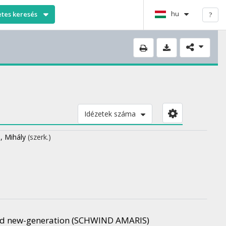
hu
etes keresés
?
Idézetek száma
, Mihály
(szerk.)
 and new-generation (SCHWIND AMARIS)