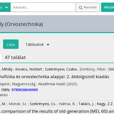
ny
Keresés
Részl
ly
(Orvostechnika)
Lista
Táblázatok
47 találat
, Mihály
;
Kovács, Norbert
;
Szekrényesi, Csaba
;
Zombory, Péter
;
Dió
iofizika és orvostechnika alapjai
: 2. átdolgozott kiadás
apest, Magyarország :
Akadémiai Kiadó
(2025)
I
ISBN:
9789636640965
atási
, M.
;
Molnár, Sz.
;
Szekrényesi, Cs.
;
Halmai, B.
;
Takács, J.
;
Nagy, Z.Z.
 comparison of the results of old-generation (MEL 60)