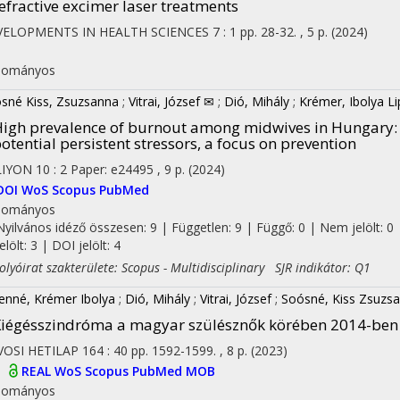
efractive excimer laser treatments
VELOPMENTS IN HEALTH SCIENCES
7
:
1
pp. 28-32. , 5 p.
(2024)
I
dományos
sné Kiss, Zsuzsanna
;
Vitrai, József ✉
;
Dió, Mihály
;
Krémer, Ibolya L
igh prevalence of burnout among midwives in Hungary:
otential persistent stressors, a focus on prevention
LIYON
10
:
2
Paper: e24495 , 9 p.
(2024)
DOI
WoS
Scopus
PubMed
dományos
Nyilvános idéző összesen: 9
| Független: 9 | Függő: 0 | Nem jelölt: 0 
jelölt: 3 | DOI jelölt: 4
yóirat szakterülete: Scopus - Multidisciplinary SJR indikátor: Q1
ienné, Krémer Ibolya
;
Dió, Mihály
;
Vitrai, József
;
Soósné, Kiss Zsuzs
iégésszindróma a magyar szülésznők körében 2014-ben
OSI HETILAP
164
:
40
pp. 1592-1599. , 8 p.
(2023)
I
REAL
WoS
Scopus
PubMed
MOB
dományos