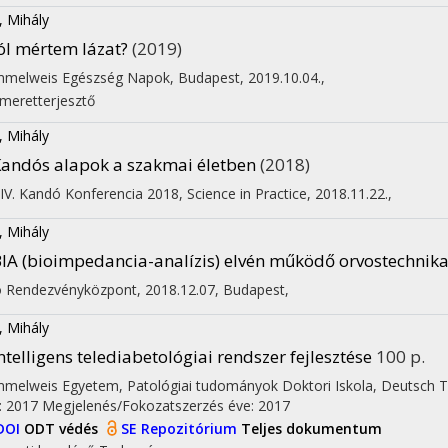
, Mihály
ól mértem lázat?
(2019)
melweis Egészség Napok, Budapest, 2019.10.04.
,
smeretterjesztő
, Mihály
andós alapok a szakmai életben
(2018)
IV. Kandó Konferencia 2018, Science in Practice
,
2018.11.22.
,
, Mihály
IA (bioimpedancia-analízis) elvén működő orvostechnik
ó Rendezvényközpont, 2018.12.07, Budapest
,
, Mihály
ntelligens telediabetológiai rendszer fejlesztése
100 p.
melweis Egyetem
,
Patológiai tudományok Doktori Iskola,
Deutsch T
: 2017
Megjelenés/Fokozatszerzés éve: 2017
DOI
ODT védés
SE Repozitórium
Teljes dokumentum