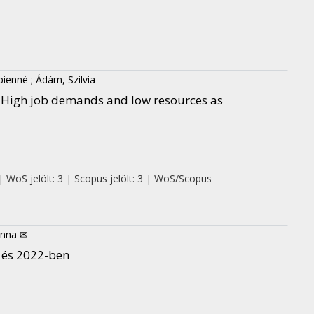
ipienné
;
Ádám, Szilvia
 High job demands and low resources as
| WoS jelölt: 3 | Scopus jelölt: 3 | WoS/Scopus
anna ✉
 és 2022-ben