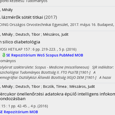
ponti kezelésű
Tudományos
, Mihály
on
 lázmérők sötét titkai
(2017)
ING Országos Orvostechnikai Egyesület, 2017. május 16. Budapest
,
, Mihály
;
Deutsch, Tibor
;
Mészáros, Judit
n silico diabetológia
OSI HETILAP
157
:
6
pp. 219-223. , 5 p.
(2016)
I
SE Repozitórium
WoS
Scopus
PubMed
MOB
dományos
yóirat szakterülete: Scopus - Medicine (miscellaneous) SJR indikátor:
ichológiai Tudományos Bizottság II. FTO PsziTB [1901-] A
ográfiai Osztályközi Állandó Bizottság IXGJO DEM [1901-] A hazai
, Mihály
;
Deutsch, Tibor
;
Biczók, Tímea
;
Mészáros, Judit
ércukor önellenőrzési adatokra épülő intelligens infok
gondozásban
E
15
:
1
pp. 42-45. , 4 p.
(2016)
SE Repozitórium
MOB