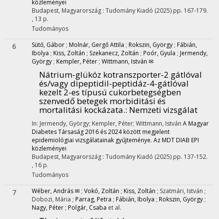
közleményei
Budapest, Magyarország :
Tudomány Kiadó
(2025)
pp. 167-179.
, 13 p.
Tudományos
Sütő, Gábor
;
Molnár, Gergő Attila
;
Rokszin, György
;
Fábián,
6
Ibolya
;
Kiss, Zoltán
;
Szekanecz, Zoltán
;
Poór, Gyula
;
Jermendy,
György
;
Kempler, Péter
;
Wittmann, István ✉
Nátrium-glükóz kotranszporter-2 gátlóval
és/vagy dipeptidil-peptidáz-4-gátlóval
kezelt 2-es típusú cukorbetegségben
szenvedő betegek morbiditási és
mortalitási kockázata.
: Nemzeti vizsgálat
In: Jermendy, György; Kempler, Péter; Wittmann, István
A Magyar
Diabetes Társaság 2016 és 2024 között megjelent
epidemiológiai vizsgálatainak gyűjteménye. Az MDT DIAB EPI
közleményei
Budapest, Magyarország :
Tudomány Kiadó
(2025)
pp. 137-152.
, 16 p.
Tudományos
Wéber, András ✉
;
Vokó, Zoltán
;
Kiss, Zoltán
;
Szatmári, István
;
7
Dobozi, Mária
;
Parrag, Petra
;
Fábián, Ibolya
;
Rokszin, György
;
Nagy, Péter
;
Polgár, Csaba
et al.