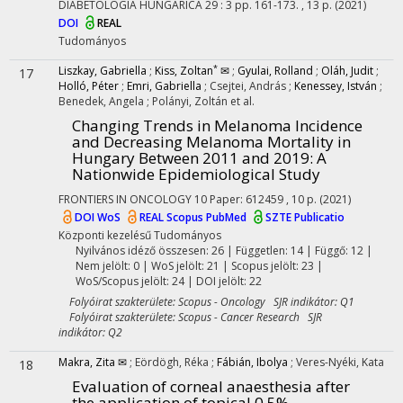
DIABETOLOGIA HUNGARICA
29
:
3
pp. 161-173. , 13 p.
(2021)
DOI
REAL
Tudományos
*
Liszkay, Gabriella
;
Kiss, Zoltan
✉
;
Gyulai, Rolland
;
Oláh, Judit
;
17
Holló, Péter
;
Emri, Gabriella
;
Csejtei, András
;
Kenessey, István
;
Benedek, Angela
;
Polányi, Zoltán
et al.
Changing Trends in Melanoma Incidence
and Decreasing Melanoma Mortality in
Hungary Between 2011 and 2019: A
Nationwide Epidemiological Study
FRONTIERS IN ONCOLOGY
10
Paper: 612459 , 10 p.
(2021)
DOI
WoS
REAL
Scopus
PubMed
SZTE Publicatio
Központi kezelésű
Tudományos
Nyilvános idéző összesen: 26
| Független: 14 | Függő: 12 |
Nem jelölt: 0 | WoS jelölt: 21 | Scopus jelölt: 23 |
WoS/Scopus jelölt: 24 | DOI jelölt: 22
Folyóirat szakterülete: Scopus - Oncology SJR indikátor: Q1
Folyóirat szakterülete: Scopus - Cancer Research SJR
indikátor: Q2
Makra, Zita ✉
;
Eördögh, Réka
;
Fábián, Ibolya
;
Veres-Nyéki, Kata
18
Evaluation of corneal anaesthesia after
the application of topical 0.5%