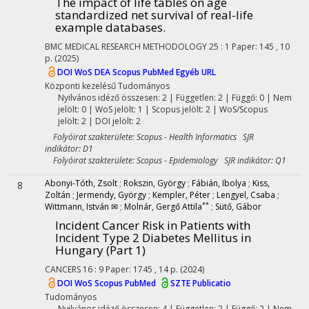
The impact of life tables on age
standardized net survival of real-life
example databases.
BMC MEDICAL RESEARCH METHODOLOGY
25
:
1
Paper: 145 , 10
p.
(2025)
DOI
WoS
DEA
Scopus
PubMed
Egyéb URL
Központi kezelésű
Tudományos
Nyilvános idéző összesen: 2
| Független: 2 | Függő: 0 | Nem
jelölt: 0 | WoS jelölt: 1 | Scopus jelölt: 2 | WoS/Scopus
jelölt: 2 | DOI jelölt: 2
Folyóirat szakterülete: Scopus - Health Informatics SJR
indikátor: D1
Folyóirat szakterülete: Scopus - Epidemiology SJR indikátor: Q1
Abonyi-Tóth, Zsolt
;
Rokszin, György
;
Fábián, Ibolya
;
Kiss,
8
Zoltán
;
Jermendy, György
;
Kempler, Péter
;
Lengyel, Csaba
;
**
Wittmann, István ✉
;
Molnár, Gergő Attila
;
Sütő, Gábor
Incident Cancer Risk in Patients with
Incident Type 2 Diabetes Mellitus in
Hungary (Part 1)
CANCERS
16
:
9
Paper: 1745 , 14 p.
(2024)
DOI
WoS
Scopus
PubMed
SZTE Publicatio
Tudományos
Nyilvános idéző összesen: 4
| Független: 2 | Függő: 2 | Nem