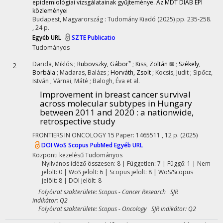
epidemiológiai vizsgálatainak gyűjteménye. Az MDT DIAB EPI
közleményei
Budapest, Magyarország :
Tudomány Kiadó
(2025)
pp. 235-258.
, 24 p.
Egyéb URL
SZTE Publicatio
Tudományos
*
Darida, Miklós
;
Rubovszky, Gábor
;
Kiss, Zoltán ✉
;
Székely,
2
Borbála
;
Madaras, Balázs
;
Horváth, Zsolt
;
Kocsis, Judit
;
Sipőcz,
István
;
Várnai, Máté
;
Balogh, Éva
et al.
Improvement in breast cancer survival
across molecular subtypes in Hungary
between 2011 and 2020 : a nationwide,
retrospective study
FRONTIERS IN ONCOLOGY
15
Paper: 1465511 , 12 p.
(2025)
DOI
WoS
Scopus
PubMed
Egyéb URL
Központi kezelésű
Tudományos
Nyilvános idéző összesen: 8
| Független: 7 | Függő: 1 | Nem
jelölt: 0 | WoS jelölt: 6 | Scopus jelölt: 8 | WoS/Scopus
jelölt: 8 | DOI jelölt: 8
Folyóirat szakterülete: Scopus - Cancer Research SJR
indikátor: Q2
Folyóirat szakterülete: Scopus - Oncology SJR indikátor: Q2