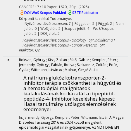
CANCERS
17
:
10
Paper: 1670 , 20 p.
(2025)
DOI
WoS
Scopus
PubMed
SZTE Publicatio
Központi kezelésű
Tudományos
Nyilvános idéző összesen: 7
| Független: 5 | Függő: 2 | Nem
jelölt: 0 | WoS jelölt: 5 | Scopus jelölt: 4 | WoS/Scopus
jelölt: 5 | DOI jelölt: 5
Folyóirat szakterülete: Scopus - Oncology SJR indikátor: Q1
Folyóirat szakterülete: Scopus - Cancer Research SJR
indikátor: Q2
Rokszin, György
;
Kiss, Zoltán
;
Sütő, Gábor
;
Kempler, Péter
;
5
Jermendy, György
;
Fábián, Ibolya
;
Szekanecz, Zoltán
;
Poór,
Gyula
;
Wittmann, István ✉
;
Molnár, Gergő Attila
A nátrium-glükóz kotranszporter-2-
inhibitor terápia csökkentheti a húgyúti és
a hematológiai malignitások
kialakulásának kockázatát a dipeptidil-
peptidáz-4- inhibitor kezeléshez képest
:
Hazai tanulmány utólagos elemzésének
eredményei
In: Jermendy, György; Kempler, Péter; Wittmann, István
A Magyar
Diabetes Társaság 2016 és 2024 között megjelent
epidemiológiai vizsgálatainak gyűjteménye. Az MDT DIAB EPI