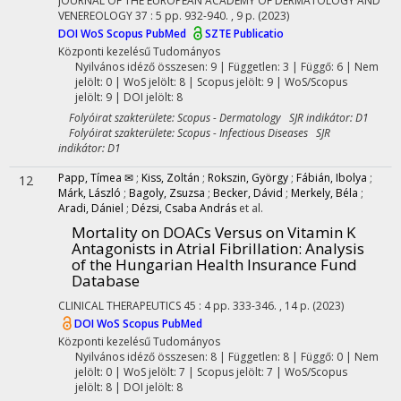
JOURNAL OF THE EUROPEAN ACADEMY OF DERMATOLOGY AND
VENEREOLOGY
37
:
5
pp. 932-940. , 9 p.
(2023)
DOI
WoS
Scopus
PubMed
SZTE Publicatio
Központi kezelésű
Tudományos
Nyilvános idéző összesen: 9
| Független: 3 | Függő: 6 | Nem
jelölt: 0 | WoS jelölt: 8 | Scopus jelölt: 9 | WoS/Scopus
jelölt: 9 | DOI jelölt: 8
Folyóirat szakterülete: Scopus - Dermatology SJR indikátor: D1
Folyóirat szakterülete: Scopus - Infectious Diseases SJR
indikátor: D1
Papp, Tímea ✉
;
Kiss, Zoltán
;
Rokszin, György
;
Fábián, Ibolya
;
12
Márk, László
;
Bagoly, Zsuzsa
;
Becker, Dávid
;
Merkely, Béla
;
Aradi, Dániel
;
Dézsi, Csaba András
et al.
Mortality on DOACs Versus on Vitamin K
Antagonists in Atrial Fibrillation: Analysis
of the Hungarian Health Insurance Fund
Database
CLINICAL THERAPEUTICS
45
:
4
pp. 333-346. , 14 p.
(2023)
DOI
WoS
Scopus
PubMed
Központi kezelésű
Tudományos
Nyilvános idéző összesen: 8
| Független: 8 | Függő: 0 | Nem
jelölt: 0 | WoS jelölt: 7 | Scopus jelölt: 7 | WoS/Scopus
jelölt: 8 | DOI jelölt: 8