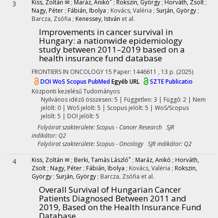
*
Kiss, Zoltán ✉
;
Maráz, Anikó
;
Rokszin, György
;
Horváth, Zsolt
;
3
Nagy, Péter
;
Fábián, Ibolya
;
Kovács, Valéria
;
Surján, György
;
Barcza, Zsófia
;
Kenessey, István
et al.
Improvements in cancer survival in
Hungary: a nationwide epidemiology
study between 2011–2019 based on a
health insurance fund database
FRONTIERS IN ONCOLOGY
15
Paper: 1446611 , 13 p.
(2025)
DOI
WoS
Scopus
PubMed
Egyéb URL
SZTE Publicatio
Központi kezelésű
Tudományos
Nyilvános idéző összesen: 5
| Független: 3 | Függő: 2 | Nem
jelölt: 0 | WoS jelölt: 5 | Scopus jelölt: 5 | WoS/Scopus
jelölt: 5 | DOI jelölt: 5
Folyóirat szakterülete: Scopus - Cancer Research SJR
indikátor: Q2
Folyóirat szakterülete: Scopus - Oncology SJR indikátor: Q2
*
Kiss, Zoltán ✉
;
Berki, Tamás László
;
Maráz, Anikó
;
Horváth,
4
Zsolt
;
Nagy, Péter
;
Fábián, Ibolya
;
Kovács, Valéria
;
Rokszin,
György
;
Surján, György
;
Barcza, Zsófia
et al.
Overall Survival of Hungarian Cancer
Patients Diagnosed Between 2011 and
2019, Based on the Health Insurance Fund
Database