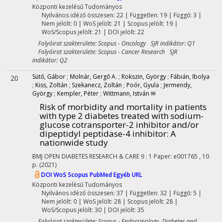
Központi kezelésű
Tudományos
Nyilvános idéző összesen: 22
| Független: 19 | Függő: 3 |
Nem jelölt: 0 | WoS jelölt: 21 | Scopus jelölt: 19 |
WoS/Scopus jelölt: 21 | DOI jelölt: 22
Folyóirat szakterülete: Scopus - Oncology SJR indikátor: Q1
Folyóirat szakterülete: Scopus - Cancer Research SJR
indikátor: Q2
Sütő, Gábor
;
Molnár, Gergő A.
;
Rokszin, György
;
Fábián, Ibolya
20
;
Kiss, Zoltán
;
Szekanecz, Zoltán
;
Poór, Gyula
;
Jermendy,
György
;
Kempler, Péter
;
Wittmann, István ✉
Risk of morbidity and mortality in patients
with type 2 diabetes treated with sodium-
glucose cotransporter-2 inhibitor and/or
dipeptidyl peptidase-4 inhibitor: A
nationwide study
BMJ OPEN DIABETES RESEARCH & CARE
9
:
1
Paper: e001765 , 10
p.
(2021)
DOI
WoS
Scopus
PubMed
Egyéb URL
Központi kezelésű
Tudományos
Nyilvános idéző összesen: 37
| Független: 32 | Függő: 5 |
Nem jelölt: 0 | WoS jelölt: 28 | Scopus jelölt: 28 |
WoS/Scopus jelölt: 30 | DOI jelölt: 35
Folyóirat szakterülete: Scopus - Endocrinology, Diabetes and