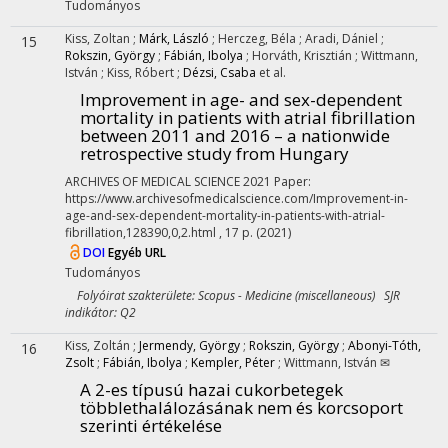
Tudományos
Kiss, Zoltan
;
Márk, László
;
Herczeg, Béla
;
Aradi, Dániel
;
15
Rokszin, György
;
Fábián, Ibolya
;
Horváth, Krisztián
;
Wittmann,
István
;
Kiss, Róbert
;
Dézsi, Csaba
et al.
Improvement in age- and sex-dependent
mortality in patients with atrial fibrillation
between 2011 and 2016 – a nationwide
retrospective study from Hungary
ARCHIVES OF MEDICAL SCIENCE
2021
Paper:
https://www.archivesofmedicalscience.com/Improvement-in-
age-and-sex-dependent-mortality-in-patients-with-atrial-
fibrillation,128390,0,2.html , 17 p.
(2021)
DOI
Egyéb URL
Tudományos
Folyóirat szakterülete: Scopus - Medicine (miscellaneous) SJR
indikátor: Q2
Kiss, Zoltán
;
Jermendy, György
;
Rokszin, György
;
Abonyi-Tóth,
16
Zsolt
;
Fábián, Ibolya
;
Kempler, Péter
;
Wittmann, István ✉
A 2-es típusú hazai cukorbetegek
többlethalálozásának nem és korcsoport
szerinti értékelése