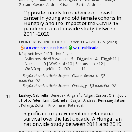
Zoltán
;
Kovacs, Andrea Krisztina
;
Berta, Andrea
et al.
Opposite trends In incidence of breast
cancer in young and old female cohorts in
Hungary and the impact of the COVID-19
pandemic: a nationwide study between
2011–2020
FRONTIERS IN ONCOLOGY
13
Paper: 1182170 , 12 p.
(2023)
DOI
WoS
Scopus
PubMed
SZTE Publicatio
Központi kezelésű
Tudományos
Nyilvános idéző összesen: 15
| Független: 4 | Függő: 11 |
Nem jelölt: 0 | WoS jelölt: 10 | Scopus jelölt: 12 |
WoS/Scopus jelölt: 12 | DOI jelölt: 11
Folyóirat szakterülete: Scopus - Cancer Research SJR
indikátor: Q2
Folyóirat szakterülete: Scopus - Oncology SJR indikátor: Q2
*
Liszkay, Gabriella
;
Benedek, Angela
;
Polgár, Csaba
;
Oláh, Judit
11
;
Holló, Péter
;
Emri, Gabriella
;
Csejtei, András
;
Kenessey, István
;
Polányi, Zoltán
;
Knollmajer, Kata
et al.
Significant improvement in melanoma
survival over the last decade: A Hungarian
nationwide study between 2011 and 2019