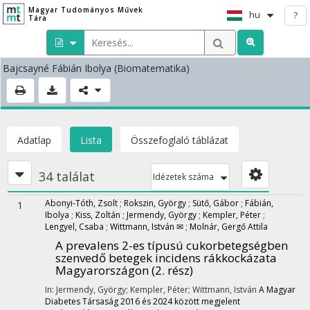
Magyar Tudományos Művek
hu
?
Tára
Bajcsayné Fábián Ibolya
(Biomatematika)
Adatlap
Lista
Összefoglaló táblázat
34 találat
Idézetek száma
Abonyi-Tóth, Zsolt
;
Rokszin, György
;
Sütő, Gábor
;
Fábián,
1
Ibolya
;
Kiss, Zoltán
;
Jermendy, György
;
Kempler, Péter
;
Lengyel, Csaba
;
Wittmann, István ✉
;
Molnár, Gergő Attila
A prevalens 2-es típusú cukorbetegségben
szenvedő betegek incidens rákkockázata
Magyarországon (2. rész)
In: Jermendy, György; Kempler, Péter; Wittmann, István
A Magyar
Diabetes Társaság 2016 és 2024 között megjelent