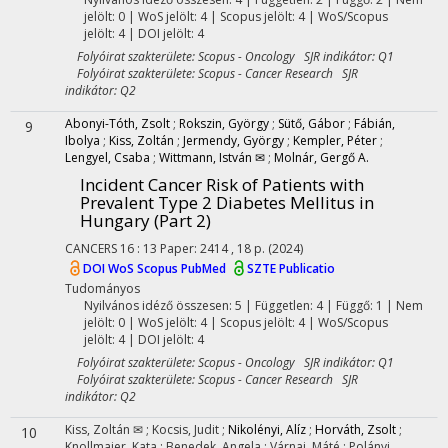
jelölt: 0 | WoS jelölt: 4 | Scopus jelölt: 4 | WoS/Scopus
jelölt: 4 | DOI jelölt: 4
Folyóirat szakterülete: Scopus - Oncology SJR indikátor: Q1
Folyóirat szakterülete: Scopus - Cancer Research SJR
indikátor: Q2
Abonyi-Tóth, Zsolt
;
Rokszin, György
;
Sütő, Gábor
;
Fábián,
9
Ibolya
;
Kiss, Zoltán
;
Jermendy, György
;
Kempler, Péter
;
Lengyel, Csaba
;
Wittmann, István ✉
;
Molnár, Gergő A.
Incident Cancer Risk of Patients with
Prevalent Type 2 Diabetes Mellitus in
Hungary (Part 2)
CANCERS
16
:
13
Paper: 2414 , 18 p.
(2024)
DOI
WoS
Scopus
PubMed
SZTE Publicatio
Tudományos
Nyilvános idéző összesen: 5
| Független: 4 | Függő: 1 | Nem
jelölt: 0 | WoS jelölt: 4 | Scopus jelölt: 4 | WoS/Scopus
jelölt: 4 | DOI jelölt: 4
Folyóirat szakterülete: Scopus - Oncology SJR indikátor: Q1
Folyóirat szakterülete: Scopus - Cancer Research SJR
indikátor: Q2
Kiss, Zoltán ✉
;
Kocsis, Judit
;
Nikolényi, Alíz
;
Horváth, Zsolt
;
10
Knollmajer, Kata
;
Benedek, Angela
;
Várnai, Máté
;
Polányi,