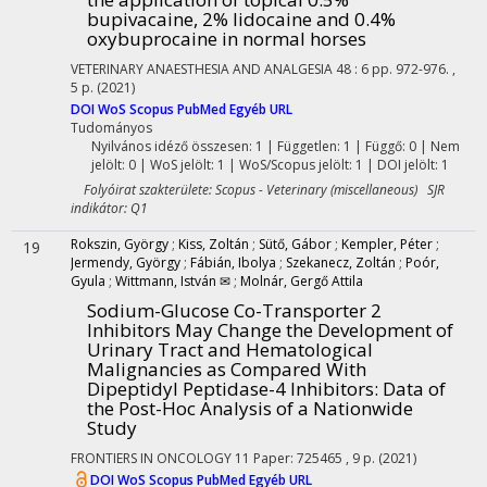
bupivacaine, 2% lidocaine and 0.4%
oxybuprocaine in normal horses
VETERINARY ANAESTHESIA AND ANALGESIA
48
:
6
pp. 972-976. ,
5 p.
(2021)
DOI
WoS
Scopus
PubMed
Egyéb URL
Tudományos
Nyilvános idéző összesen: 1
| Független: 1 | Függő: 0 | Nem
jelölt: 0 | WoS jelölt: 1 | WoS/Scopus jelölt: 1 | DOI jelölt: 1
Folyóirat szakterülete: Scopus - Veterinary (miscellaneous) SJR
indikátor: Q1
Rokszin, György
;
Kiss, Zoltán
;
Sütő, Gábor
;
Kempler, Péter
;
19
Jermendy, György
;
Fábián, Ibolya
;
Szekanecz, Zoltán
;
Poór,
Gyula
;
Wittmann, István ✉
;
Molnár, Gergő Attila
Sodium-Glucose Co-Transporter 2
Inhibitors May Change the Development of
Urinary Tract and Hematological
Malignancies as Compared With
Dipeptidyl Peptidase-4 Inhibitors: Data of
the Post-Hoc Analysis of a Nationwide
Study
FRONTIERS IN ONCOLOGY
11
Paper: 725465 , 9 p.
(2021)
DOI
WoS
Scopus
PubMed
Egyéb URL