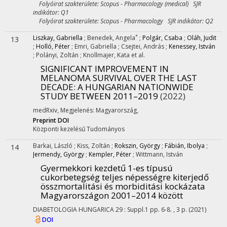
Folyóirat szakterülete: Scopus - Pharmacology (medical) SJR
indikátor: Q1
Folyóirat szakterülete: Scopus - Pharmacology SJR indikátor: Q2
*
Liszkay, Gabriella
;
Benedek, Angela
;
Polgár, Csaba
;
Oláh, Judit
13
;
Holló, Péter
;
Emri, Gabriella
;
Csejtei, András
;
Kenessey, István
;
Polányi, Zoltán
;
Knollmajer, Kata
et al.
SIGNIFICANT IMPROVEMENT IN
MELANOMA SURVIVAL OVER THE LAST
DECADE: A HUNGARIAN NATIONWIDE
STUDY BETWEEN 2011–2019
(2022)
medRxiv
,
Megjelenés: Magyarország,
Preprint DOI
Központi kezelésű
Tudományos
Barkai, László
;
Kiss, Zoltán
;
Rokszin, György
;
Fábián, Ibolya
;
14
Jermendy, György
;
Kempler, Péter
;
Wittmann, István
Gyermekkori kezdetű 1-es típusú
cukorbetegség teljes népességre kiterjedő
összmortalitási és morbiditási kockázata
Magyarországon 2001–2014 között
DIABETOLOGIA HUNGARICA
29
:
Suppl.1
pp. 6-8. , 3 p.
(2021)
DOI