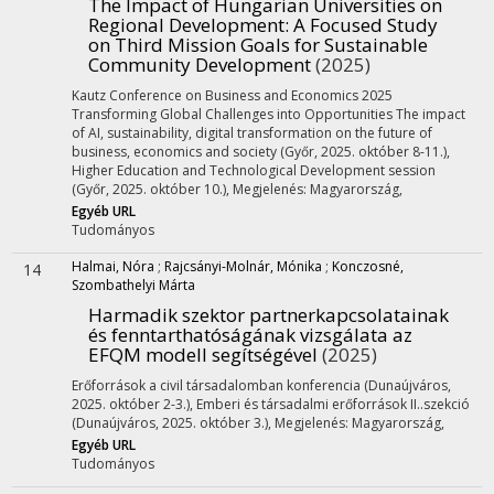
The Impact of Hungarian Universities on
Regional Development: A Focused Study
on Third Mission Goals for Sustainable
Community Development
(2025)
Kautz Conference on Business and Economics 2025
Transforming Global Challenges into Opportunities The impact
of AI, sustainability, digital transformation on the future of
business, economics and society (Győr, 2025. október 8-11.)
,
Higher Education and Technological Development session
(Győr, 2025. október 10.)
,
Megjelenés: Magyarország,
Egyéb URL
Tudományos
Halmai, Nóra
;
Rajcsányi-Molnár, Mónika
;
Konczosné,
14
Szombathelyi Márta
Harmadik szektor partnerkapcsolatainak
és fenntarthatóságának vizsgálata az
EFQM modell segítségével
(2025)
Erőforrások a civil társadalomban konferencia (Dunaújváros,
2025. október 2-3.)
,
Emberi és társadalmi erőforrások II..szekció
(Dunaújváros, 2025. október 3.)
,
Megjelenés: Magyarország,
Egyéb URL
Tudományos