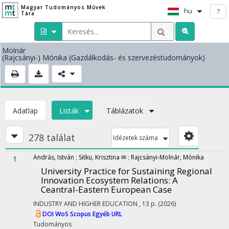
Magyar Tudományos Művek
hu
?
Tára
Molnár
(Rajcsányi-) Mónika (Gazdálkodás- és szervezéstudományok)
Adatlap
Listák
Táblázatok
278 találat
Idézetek száma
András, István
;
Sitku, Krisztina ✉
;
Rajcsányi-Molnár, Mónika
1
University Practice for Sustaining Regional
Innovation Ecosystem Relations: A
Ceantral-Eastern European Case
INDUSTRY AND HIGHER EDUCATION
, 13 p.
(2026)
DOI
WoS
Scopus
Egyéb URL
Tudományos