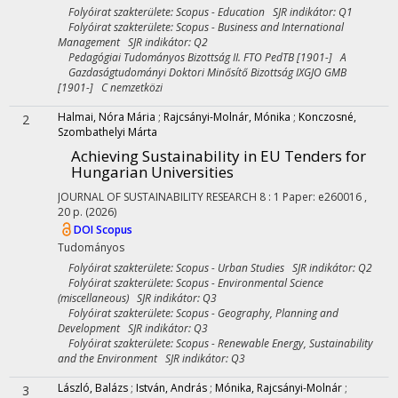
Folyóirat szakterülete: Scopus - Education SJR indikátor: Q1
Folyóirat szakterülete: Scopus - Business and International
Management SJR indikátor: Q2
Pedagógiai Tudományos Bizottság II. FTO PedTB [1901-] A
Gazdaságtudományi Doktori Minősítő Bizottság IXGJO GMB
[1901-] C nemzetközi
Halmai, Nóra Mária
;
Rajcsányi-Molnár, Mónika
;
Konczosné,
2
Szombathelyi Márta
Achieving Sustainability in EU Tenders for
Hungarian Universities
JOURNAL OF SUSTAINABILITY RESEARCH
8
:
1
Paper: e260016 ,
20 p.
(2026)
DOI
Scopus
Tudományos
Folyóirat szakterülete: Scopus - Urban Studies SJR indikátor: Q2
Folyóirat szakterülete: Scopus - Environmental Science
(miscellaneous) SJR indikátor: Q3
Folyóirat szakterülete: Scopus - Geography, Planning and
Development SJR indikátor: Q3
Folyóirat szakterülete: Scopus - Renewable Energy, Sustainability
and the Environment SJR indikátor: Q3
László, Balázs
;
István, András
;
Mónika, Rajcsányi-Molnár
;
3