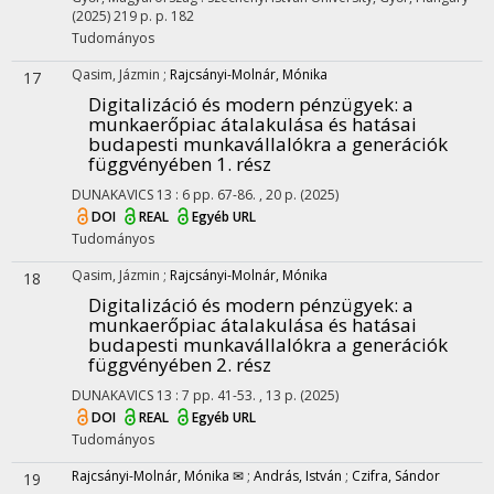
(2025)
219 p.
p. 182
Tudományos
Qasim, Jázmin
;
Rajcsányi-Molnár, Mónika
17
Digitalizáció és modern pénzügyek: a
munkaerőpiac átalakulása és hatásai
budapesti munkavállalókra a generációk
függvényében 1. rész
DUNAKAVICS
13
:
6
pp. 67-86. , 20 p.
(2025)
DOI
REAL
Egyéb URL
Tudományos
Qasim, Jázmin
;
Rajcsányi-Molnár, Mónika
18
Digitalizáció és modern pénzügyek: a
munkaerőpiac átalakulása és hatásai
budapesti munkavállalókra a generációk
függvényében 2. rész
DUNAKAVICS
13
:
7
pp. 41-53. , 13 p.
(2025)
DOI
REAL
Egyéb URL
Tudományos
Rajcsányi-Molnár, Mónika ✉
;
András, István
;
Czifra, Sándor
19