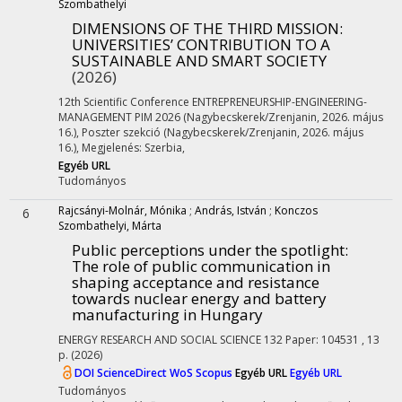
Szombathelyi
DIMENSIONS OF THE THIRD MISSION:
UNIVERSITIES’ CONTRIBUTION TO A
SUSTAINABLE AND SMART SOCIETY
(2026)
12th Scientific Conference ENTREPRENEURSHIP-ENGINEERING-
MANAGEMENT PIM 2026 (Nagybecskerek/Zrenjanin, 2026. május
16.)
,
Poszter szekció (Nagybecskerek/Zrenjanin, 2026. május
16.)
,
Megjelenés: Szerbia,
Egyéb URL
Tudományos
Rajcsányi-Molnár, Mónika
;
András, István
;
Konczos
6
Szombathelyi, Márta
Public perceptions under the spotlight:
The role of public communication in
shaping acceptance and resistance
towards nuclear energy and battery
manufacturing in Hungary
ENERGY RESEARCH AND SOCIAL SCIENCE
132
Paper: 104531 , 13
p.
(2026)
DOI
ScienceDirect
WoS
Scopus
Egyéb URL
Egyéb URL
Tudományos