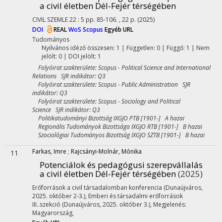
a civil életben Dél-Fejér térségében
CIVIL SZEMLE
22
:
5
pp. 85-106. , 22 p.
(2025)
DOI
REAL
WoS
Scopus
Egyéb URL
Tudományos
Nyilvános idéző összesen: 1
| Független: 0 | Függő: 1 | Nem
jelölt: 0 | DOI jelölt: 1
Folyóirat szakterülete: Scopus - Political Science and International
Relations SJR indikátor: Q3
Folyóirat szakterülete: Scopus - Public Administration SJR
indikátor: Q3
Folyóirat szakterülete: Scopus - Sociology and Political
Science SJR indikátor: Q3
Politikatudományi Bizottság IXGJO PTB [1901-] A hazai
Regionális Tudományok Bizottsága IXGJO RTB [1901-] B hazai
Szociológiai Tudományos Bizottság IXGJO SZTB [1901-] B hazai
Farkas, Imre
;
Rajcsányi-Molnár, Mónika
11
Potenciálok és pedagógusi szerepvállalás
a civil életben Dél-Fejér térségében
(2025)
Erőforrások a civil társadalomban konferencia (Dunaújváros,
2025. október 2-3.)
,
Emberi és társadalmi erőforrások
III..szekció (Dunaújváros, 2025. október 3.)
,
Megjelenés:
Magyarország,