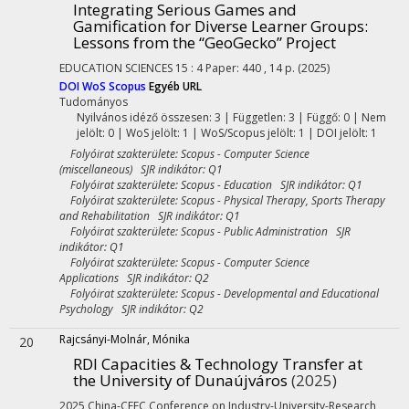
Integrating Serious Games and
Gamification for Diverse Learner Groups:
Lessons from the “GeoGecko” Project
EDUCATION SCIENCES
15
:
4
Paper: 440 , 14 p.
(2025)
DOI
WoS
Scopus
Egyéb URL
Tudományos
Nyilvános idéző összesen: 3
| Független: 3 | Függő: 0 | Nem
jelölt: 0 | WoS jelölt: 1 | WoS/Scopus jelölt: 1 | DOI jelölt: 1
Folyóirat szakterülete: Scopus - Computer Science
(miscellaneous) SJR indikátor: Q1
Folyóirat szakterülete: Scopus - Education SJR indikátor: Q1
Folyóirat szakterülete: Scopus - Physical Therapy, Sports Therapy
and Rehabilitation SJR indikátor: Q1
Folyóirat szakterülete: Scopus - Public Administration SJR
indikátor: Q1
Folyóirat szakterülete: Scopus - Computer Science
Applications SJR indikátor: Q2
Folyóirat szakterülete: Scopus - Developmental and Educational
Psychology SJR indikátor: Q2
Rajcsányi-Molnár, Mónika
20
RDI Capacities & Technology Transfer at
the University of Dunaújváros
(2025)
2025 China-CEEC Conference on Industry-University-Research