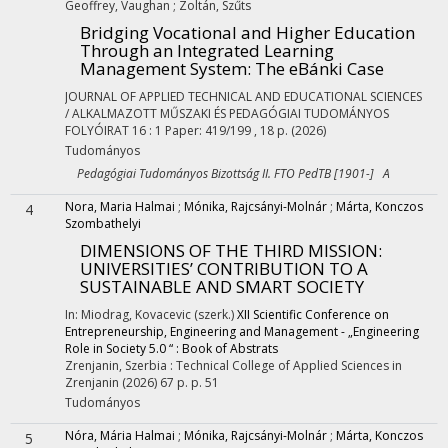
Geoffrey, Vaughan
;
Zoltán, Szűts
Bridging Vocational and Higher Education
Through an Integrated Learning
Management System: The eBánki Case
JOURNAL OF APPLIED TECHNICAL AND EDUCATIONAL SCIENCES
/ ALKALMAZOTT MŰSZAKI ÉS PEDAGÓGIAI TUDOMÁNYOS
FOLYÓIRAT
16
:
1
Paper: 419/199 , 18 p.
(2026)
Tudományos
Pedagógiai Tudományos Bizottság II. FTO PedTB [1901-] A
Nora, Maria Halmai
;
Mónika, Rajcsányi-Molnár
;
Márta, Konczos
4
Szombathelyi
DIMENSIONS OF THE THIRD MISSION:
UNIVERSITIES’ CONTRIBUTION TO A
SUSTAINABLE AND SMART SOCIETY
In: Miodrag, Kovacevic (szerk.)
XII Scientific Conference on
Entrepreneurship, Engineering and Management - „Engineering
Role in Society 5.0 “ : Book of Abstrats
Zrenjanin, Szerbia :
Technical College of Applied Sciences in
Zrenjanin
(2026)
67 p.
p. 51
Tudományos
Nóra, Mária Halmai
;
Mónika, Rajcsányi-Molnár
;
Márta, Konczos
5