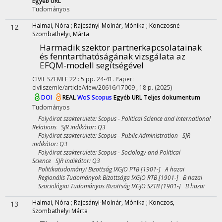
Egyéb URL
Tudományos
Halmai, Nóra
;
Rajcsányi-Molnár, Mónika
;
Konczosné
12
Szombathelyi, Márta
Harmadik szektor partnerkapcsolatainak
és fenntarthatóságának vizsgálata az
EFQM-modell segítségével
CIVIL SZEMLE
22
:
5
pp. 24-41. Paper:
civilszemle/article/view/20616/17009 , 18 p.
(2025)
DOI
REAL
WoS
Scopus
Egyéb URL
Teljes dokumentum
Tudományos
Folyóirat szakterülete: Scopus - Political Science and International
Relations SJR indikátor: Q3
Folyóirat szakterülete: Scopus - Public Administration SJR
indikátor: Q3
Folyóirat szakterülete: Scopus - Sociology and Political
Science SJR indikátor: Q3
Politikatudományi Bizottság IXGJO PTB [1901-] A hazai
Regionális Tudományok Bizottsága IXGJO RTB [1901-] B hazai
Szociológiai Tudományos Bizottság IXGJO SZTB [1901-] B hazai
Halmai, Nóra
;
Rajcsányi-Molnár, Mónika
;
Konczos,
13
Szombathelyi Márta