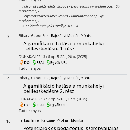
Folyóirat szakterülete: Scopus - Engineering (miscellaneous) SJR
indikátor: Q2
Folyóirat szakterülete: Scopus - Multidisciplinary SJR
indikátor: Q2
X. Földtudományok Osztálya XFO A
Bihary, Gábor Erik
;
Rajcsányi-Molnár, Mónika
8
A gamifikáció hatása a munkahelyi
beilleszkedésre 1. rész
DUNAKAVICS
13
:
6
pp. 5-32. , 28 p.
(2025)
DOI
REAL
Egyéb URL
Tudományos
Bihary, Gábor Erik
;
Rajcsányi-Molnár, Mónika
9
A gamifikáció hatása a munkahelyi
beilleszkedésre 2. rész
DUNAKAVICS
13
:
7
pp. 5-16. , 12 p.
(2025)
DOI
REAL
Egyéb URL
Tudományos
Farkas, Imre
;
Rajcsányi-Molnár, Mónika
10
Potenciálok és pedagógusi szerepvállalás