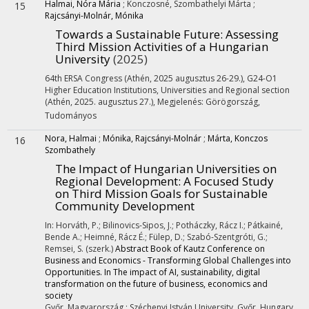
Halmai, Nóra Mária
;
Konczosné, Szombathelyi Márta
;
15
Rajcsányi-Molnár, Mónika
Towards a Sustainable Future: Assessing
Third Mission Activities of a Hungarian
University
(2025)
64th ERSA Congress (Athén, 2025 augusztus 26-29.)
,
G24-O1
Higher Education Institutions, Universities and Regional section
(Athén, 2025. augusztus 27.)
,
Megjelenés: Görögország,
Tudományos
Nora, Halmai
;
Mónika, Rajcsányi-Molnár
;
Márta, Konczos
16
Szombathely
The Impact of Hungarian Universities on
Regional Development: A Focused Study
on Third Mission Goals for Sustainable
Community Development
In: Horváth, P.; Bilinovics-Sipos, J.; Potháczky, Rácz I.; Pátkainé,
Bende A.; Heimné, Rácz É.; Fülep, D.; Szabó-Szentgróti, G.;
Remsei, S. (szerk.)
Abstract Book of Kautz Conference on
Business and Economics - Transforming Global Challenges into
Opportunities. In The impact of AI, sustainability, digital
transformation on the future of business, economics and
society
Győr, Magyarország :
Széchenyi István University, Győr, Hungary