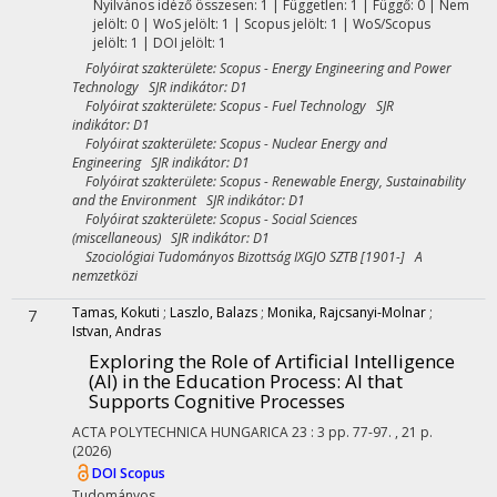
Nyilvános idéző összesen: 1
| Független: 1 | Függő: 0 | Nem
jelölt: 0 | WoS jelölt: 1 | Scopus jelölt: 1 | WoS/Scopus
jelölt: 1 | DOI jelölt: 1
Folyóirat szakterülete: Scopus - Energy Engineering and Power
Technology SJR indikátor: D1
Folyóirat szakterülete: Scopus - Fuel Technology SJR
indikátor: D1
Folyóirat szakterülete: Scopus - Nuclear Energy and
Engineering SJR indikátor: D1
Folyóirat szakterülete: Scopus - Renewable Energy, Sustainability
and the Environment SJR indikátor: D1
Folyóirat szakterülete: Scopus - Social Sciences
(miscellaneous) SJR indikátor: D1
Szociológiai Tudományos Bizottság IXGJO SZTB [1901-] A
nemzetközi
Tamas, Kokuti
;
Laszlo, Balazs
;
Monika, Rajcsanyi-Molnar
;
7
Istvan, Andras
Exploring the Role of Artificial Intelligence
(AI) in the Education Process: AI that
Supports Cognitive Processes
ACTA POLYTECHNICA HUNGARICA
23
:
3
pp. 77-97. , 21 p.
(2026)
DOI
Scopus
Tudományos