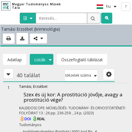
Magyar Tudományos Művek
hu
?
Tára
Tamási Erzsébet
(kriminológia)
Adatlap
Listák
Összefoglaló táblázat
40 találat
Idézetek száma
Tamási, Erzsébet
1
Szex és új kor
: A prostitúció jövője, avagy a
prostitúció vége?
KALEIDOSCOPE: MŰVELŐDÉS- TUDOMÁNY- ÉS ORVOSTÖRTÉNETI
FOLYÓIRAT
13
:
26
pp. 236-259. , 24 p.
(2023)
DOI
REAL
Tudományos
Irodalomtudományi Bizottság I.NYIO Irod Biz A