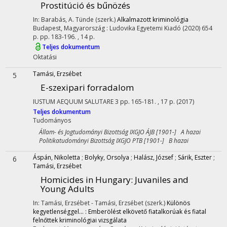
Prostitúció és bűnözés
In: Barabás, A. Tünde (szerk.)
Alkalmazott kriminológia
Budapest, Magyarország :
Ludovika Egyetemi Kiadó
(2020)
654
p.
pp. 183-196. , 14 p.
Teljes dokumentum
Oktatási
Tamási, Erzsébet
5
E-szexipari forradalom
IUSTUM AEQUUM SALUTARE
3
pp. 165-181. , 17 p.
(2017)
Teljes dokumentum
Tudományos
Állam- és Jogtudományi Bizottság IXGJO ÁJB [1901-] A hazai
Politikatudományi Bizottság IXGJO PTB [1901-] B hazai
Áspán, Nikoletta
;
Bolyky, Orsolya
;
Halász, József
;
Sárik, Eszter
;
6
Tamási, Erzsébet
Homicides in Hungary
: Juvaniles and
Young Adults
In: Tamási, Erzsébet - Tamási, Erzsébet (szerk.)
Különös
kegyetlenséggel... : Emberölést elkövető fiatalkorúak és fiatal
felnőttek kriminológiai vizsgálata