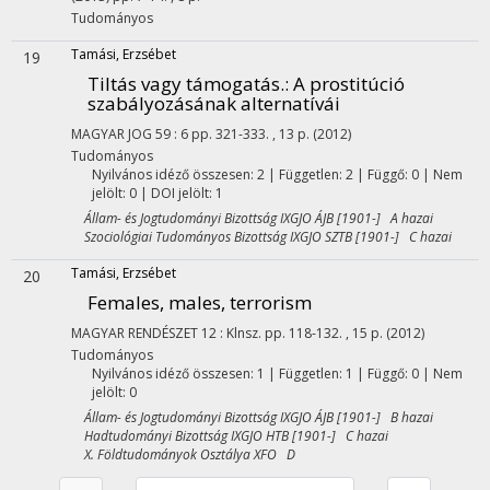
Tudományos
Tamási, Erzsébet
19
Tiltás vagy támogatás.
: A prostitúció
szabályozásának alternatívái
MAGYAR JOG
59
:
6
pp. 321-333. , 13 p.
(2012)
Tudományos
Nyilvános idéző összesen: 2
| Független: 2 | Függő: 0 | Nem
jelölt: 0 | DOI jelölt: 1
Állam- és Jogtudományi Bizottság IXGJO ÁJB [1901-] A hazai
Szociológiai Tudományos Bizottság IXGJO SZTB [1901-] C hazai
Tamási, Erzsébet
20
Females, males, terrorism
MAGYAR RENDÉSZET
12
:
Klnsz.
pp. 118-132. , 15 p.
(2012)
Tudományos
Nyilvános idéző összesen: 1
| Független: 1 | Függő: 0 | Nem
jelölt: 0
Állam- és Jogtudományi Bizottság IXGJO ÁJB [1901-] B hazai
Hadtudományi Bizottság IXGJO HTB [1901-] C hazai
X. Földtudományok Osztálya XFO D