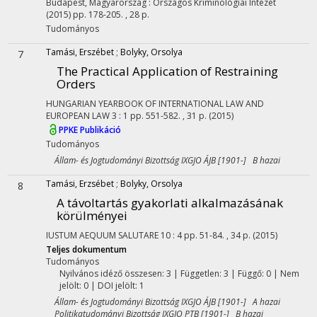
Budapest, Magyarország :
Országos Kriminológiai Intézet
(2015)
pp. 178-205. , 28 p.
Tudományos
Tamási, Erszébet
;
Bolyky, Orsolya
7
The Practical Application of Restraining
Orders
HUNGARIAN YEARBOOK OF INTERNATIONAL LAW AND
EUROPEAN LAW
3
:
1
pp. 551-582. , 31 p.
(2015)
PPKE Publikáció
Tudományos
Állam- és Jogtudományi Bizottság IXGJO ÁJB [1901-] B hazai
Tamási, Erzsébet
;
Bolyky, Orsolya
8
A távoltartás gyakorlati alkalmazásának
körülményei
IUSTUM AEQUUM SALUTARE
10
:
4
pp. 51-84. , 34 p.
(2015)
Teljes dokumentum
Tudományos
Nyilvános idéző összesen: 3
| Független: 3 | Függő: 0 | Nem
jelölt: 0 | DOI jelölt: 1
Állam- és Jogtudományi Bizottság IXGJO ÁJB [1901-] A hazai
Politikatudományi Bizottság IXGJO PTB [1901-] B hazai