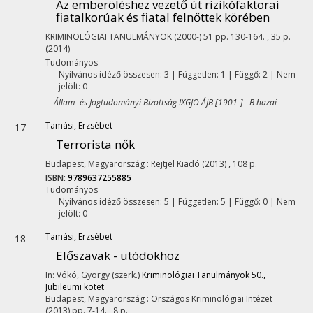
Az emberöléshez vezető út rizikófaktorai
fiatalkorúak és fiatal felnőttek körében
KRIMINOLÓGIAI TANULMÁNYOK (2000-)
51
pp. 130-164. , 35 p.
(2014)
Tudományos
Nyilvános idéző összesen: 3
| Független: 1 | Függő: 2 | Nem
jelölt: 0
Állam- és Jogtudományi Bizottság IXGJO ÁJB [1901-] B hazai
Tamási, Erzsébet
17
Terrorista nők
Budapest, Magyarország :
Rejtjel Kiadó
(2013)
,
108 p.
ISBN:
9789637255885
Tudományos
Nyilvános idéző összesen: 5
| Független: 5 | Függő: 0 | Nem
jelölt: 0
Tamási, Erzsébet
18
Előszavak - utódokhoz
In: Vókó, György (szerk.)
Kriminológiai Tanulmányok 50.,
Jubileumi kötet
Budapest, Magyarország :
Országos Kriminológiai Intézet
(2013)
pp. 7-14. , 8 p.