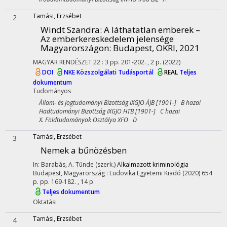
Tamási, Erzsébet
2
Windt Szandra: A láthatatlan emberek –
Az emberkereskedelem jelensége
Magyarországon
: Budapest, OKRI, 2021
MAGYAR RENDÉSZET
22
:
3
pp. 201-202. , 2 p.
(2022)
DOI
NKE Közszolgálati Tudásportál
REAL
Teljes
dokumentum
Tudományos
Állam- és Jogtudományi Bizottság IXGJO ÁJB [1901-] B hazai
Hadtudományi Bizottság IXGJO HTB [1901-] C hazai
X. Földtudományok Osztálya XFO D
Tamási, Erzsébet
3
Nemek a bűnözésben
In: Barabás, A. Tünde (szerk.)
Alkalmazott kriminológia
Budapest, Magyarország :
Ludovika Egyetemi Kiadó
(2020)
654
p.
pp. 169-182. , 14 p.
Teljes dokumentum
Oktatási
Tamási, Erzsébet
4