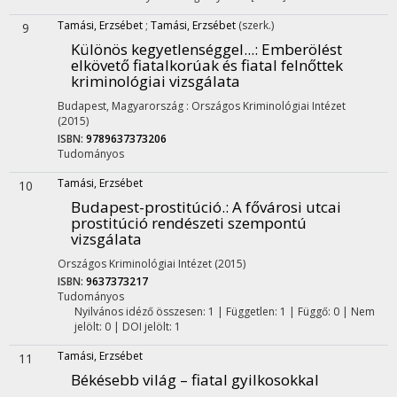
Tamási, Erzsébet
;
Tamási, Erzsébet
(szerk.)
9
Különös kegyetlenséggel...
: Emberölést
elkövető fiatalkorúak és fiatal felnőttek
kriminológiai vizsgálata
Budapest, Magyarország :
Országos Kriminológiai Intézet
(2015)
ISBN:
9789637373206
Tudományos
Tamási, Erzsébet
10
Budapest-prostitúció.
: A fővárosi utcai
prostitúció rendészeti szempontú
vizsgálata
Országos Kriminológiai Intézet
(2015)
ISBN:
9637373217
Tudományos
Nyilvános idéző összesen: 1
| Független: 1 | Függő: 0 | Nem
jelölt: 0 | DOI jelölt: 1
Tamási, Erzsébet
11
Békésebb világ – fiatal gyilkosokkal