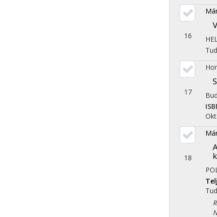
Mán
V
16
HE
Tu
Hor
S
17
Bud
ISB
Okt
Mán
A
k
18
PO
Te
Tu
Reg
Nem