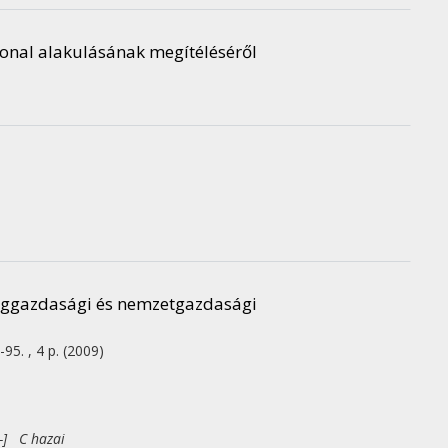
nvonal alakulásának megítéléséről
ilággazdasági és nemzetgazdasági
-95. , 4 p.
(2009)
-] C hazai