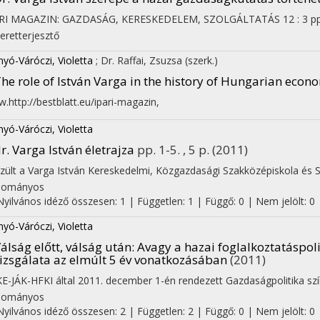
ARI MAGAZIN: GAZDASÁG, KERESKEDELEM, SZOLGÁLTATÁS
12
:
3
pp
eretterjesztő
yó-Váróczi, Violetta
;
Dr. Raffai, Zsuzsa
(szerk.)
he role of István Varga in the history of Hungarian econ
.http://bestblatt.eu/ipari-magazin
,
yó-Váróczi, Violetta
r. Varga István életrajza
pp. 1-5. , 5 p.
(2011)
zült a Varga István Kereskedelmi, Közgazdasági Szakközépiskola és S
dományos
Nyilvános idéző összesen: 1
| Független: 1 | Függő: 0 | Nem jelölt: 0
yó-Váróczi, Violetta
álság előtt, válság után
: Avagy a hazai foglalkoztatáspo
izsgálata az elmúlt 5 év vonatkozásában
(2011)
E-JÁK-HFKI által 2011. december 1-én rendezett Gazdaságpolitika szín
dományos
Nyilvános idéző összesen: 2
| Független: 2 | Függő: 0 | Nem jelölt: 0