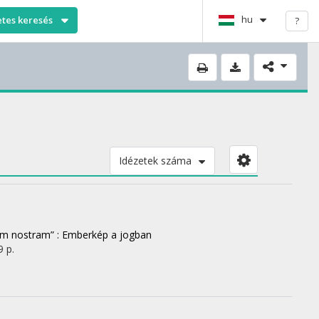
hu
etes keresés
?
Idézetek száma
nem nostram” : Emberkép a jogban
9 p.