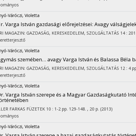
dományos
yó-Váróczi, Violetta
r. Varga István gazdasági előrejelzései
: Avagy válságjel
ARI MAGAZIN: GAZDASÁG, KERESKEDELEM, SZOLGÁLTATÁS
14
:
201
eretterjesztő
yó-Váróczi, Violetta
gymás szemében… avagy Varga István és Balassa Béla b
ARI MAGAZIN: GAZDASÁG, KERESKEDELEM, SZOLGÁLTATÁS
12
:
4
pp
eretterjesztő
yó-Váróczi, Violetta
on
r. Varga István szerepe és a Magyar Gazdaságkutató Int
örténetében
LLER FARKAS FÜZETEK
10
:
1-2
pp. 129-148. , 20 p.
(2013)
dományos
yó-Váróczi, Violetta
r. Varga István szerepe a hazai gazdaságkutatás történ