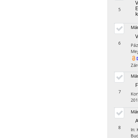
V
E
5
k
Mán
V
6
Páz
Meg
Zár
Mán
F
7
Kon
201
Mán
A
8
In:
Bud