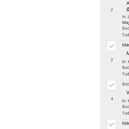
A
g
2
In:
Mag
Bud
Tu
Mán
M
3
In:
Bud
Tu
Bot
V
4
In:
Bud
Tu
Mán