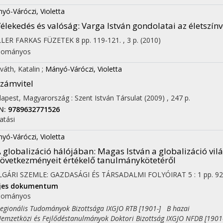
yó-Váróczi, Violetta
élekedés és valóság
: Varga István gondolatai az életszí
LLER FARKAS FÜZETEK
8
pp. 119-121. , 3 p.
(2010)
dományos
váth, Katalin
;
Mányó-Váróczi, Violetta
zámvitel
apest, Magyarország :
Szent István Társulat
(2009)
,
247 p.
N:
9789632771526
atási
yó-Váróczi, Violetta
 globalizáció hálójában
: Magas István a globalizáció v
övetkezményeit értékelő tanulmánykötetéről
LGÁRI SZEMLE: GAZDASÁGI ÉS TÁRSADALMI FOLYÓIRAT
5
:
1
pp. 92
ljes dokumentum
dományos
ionális Tudományok Bizottsága IXGJO RTB [1901-] B hazai
zetközi és Fejlődéstanulmányok Doktori Bizottság IXGJO NFDB [1901