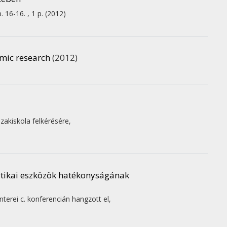
. 16-16. , 1 p.
(2012)
omic research
(2012)
zakiskola felkérésére
,
litikai eszközök hatékonyságának
terei c. konferencián hangzott el
,