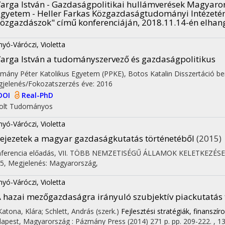
arga István - Gazdaságpolitikai hullámverések Magyaro
gyetem - Heller Farkas Közgazdaságtudományi Intézetén
özgazdászok" című konferenciáján, 2018.11.14-én elhan
yó-Váróczi, Violetta
arga István a tudományszervező és gazdaságpolitikus
mány Péter Katolikus Egyetem (PPKE)
,
Botos Katalin
Disszertáció be
jelenés/Fokozatszerzés éve: 2016
DOI
Real-PhD
olt
Tudományos
yó-Váróczi, Violetta
ejezetek a magyar gazdaságkutatás történetéből
(2015)
ferencia előadás
,
VII. TÖBB NEMZETISÉGŰ ÁLLAMOK KELETKEZÉS
5
,
Megjelenés: Magyarország,
yó-Váróczi, Violetta
 hazai mezőgazdaságra irányuló szubjektív piackutatás 
 Katona, Klára; Schlett, András (szerk.)
Fejlesztési stratégiák, finanszír
apest, Magyarország :
Pázmány Press
(2014)
271 p.
pp. 209-222. , 13