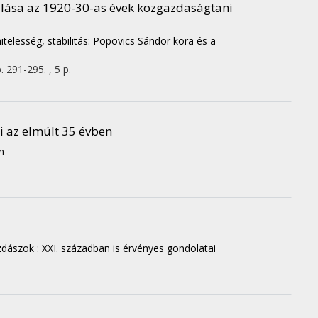
ulása az 1920-30-as évek közgazdaságtani
itelesség, stabilitás: Popovics Sándor kora és a
. 291-295. , 5 p.
i az elmúlt 35 évben
n
dászok : XXI. században is érvényes gondolatai