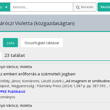
ny
Keresés
Részl
róczi Violetta
(közgazdaságtan)
Lista
Összefoglaló táblázat
23 találat
yó-Váróczi, Violetta
z emberi erőforrás a számviteli jogban
 Erdődy, János; Komáromi, László (szerk.)
„Ad imaginem et similitudi
apest, Magyarország :
Pázmány Press
(2024)
1,087 p.
pp. 587-595. , 
PPKE Publikáció
dományos
yó-Váróczi, Violetta