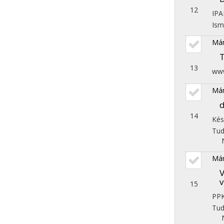
12
IP
Ism
Mán
T
13
www
Mán
d
14
Kés
Tu
Mán
V
v
15
PPK
Tu