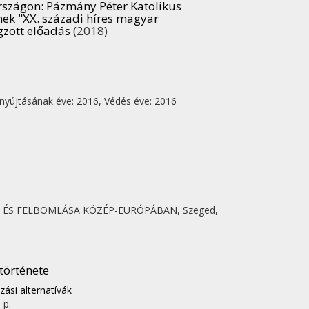
rszágon
: Pázmány Péter Katolikus
ek "XX. századi híres magyar
gzott előadás
(2018)
nyújtásának éve: 2016,
Védés éve: 2016
E ÉS FELBOMLÁSA KÖZÉP-EURÓPÁBAN, Szeged,
története
ozási alternatívák
 p.