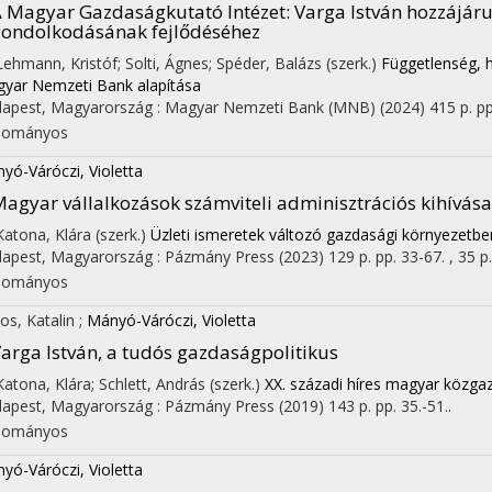
 Magyar Gazdaságkutató Intézet: Varga István hozzájár
ondolkodásának fejlődéséhez
 Lehmann, Kristóf; Solti, Ágnes; Spéder, Balázs (szerk.)
Függetlenség, h
yar Nemzeti Bank alapítása
apest, Magyarország :
Magyar Nemzeti Bank (MNB)
(2024)
415 p.
pp
dományos
yó-Váróczi, Violetta
agyar vállalkozások számviteli adminisztrációs kihívása
 Katona, Klára (szerk.)
Üzleti ismeretek változó gazdasági környezetbe
apest, Magyarország :
Pázmány Press
(2023)
129 p.
pp. 33-67. , 35 p.
dományos
os, Katalin
;
Mányó-Váróczi, Violetta
arga István, a tudós gazdaságpolitikus
 Katona, Klára; Schlett, András (szerk.)
XX. századi híres magyar közgaz
apest, Magyarország :
Pázmány Press
(2019)
143 p.
pp. 35.-51..
dományos
yó-Váróczi, Violetta