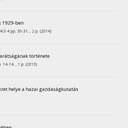
ek 1929-ben
4/3-4
pp. 30-31. , 2 p.
(2014)
arátságának története
. 14-14. , 1 p.
(2013)
ézet helye a hazai gazdaságkutatás
etében