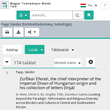
Magyar Tudományos Művek
hu
?
Tára
Papp Sándor
(történettudomány, turkológia)
Adatlap
Listák
Táblázatok
174 találat
Idézetek száma
Papp, Sándor
1
Zülfikar Efendi, the chief interpreter of the
imperial Divan of Hungarian origin and
his collection of letters (İnşā)
In: Wien, Ulrich A; Ilic, Angéla; Tóth, Zsombor (szerk.)
Looking
beyond the Paradigm : Reformation and Religious Diversity
across Borders and Cultures in Central and Southeastern
Europe