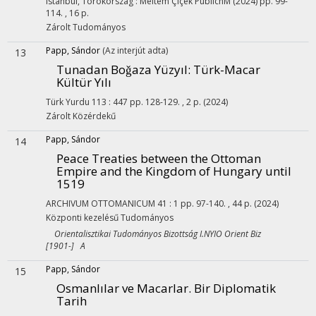
Istanbul, Törökország :
Meltem Çiçek PublichM
(2024)
pp. 99-
114. , 16 p.
Zárolt
Tudományos
Papp, Sándor
(Az interjút adta)
13
Tunadan Boǧaza Yüzyıl: Türk-Macar
Kültür Yılı
Türk Yurdu
113
:
447
pp. 128-129. , 2 p.
(2024)
Zárolt
Közérdekű
Papp, Sándor
14
Peace Treaties between the Ottoman
Empire and the Kingdom of Hungary until
1519
ARCHIVUM OTTOMANICUM
41
:
1
pp. 97-140. , 44 p.
(2024)
Központi kezelésű
Tudományos
Orientalisztikai Tudományos Bizottság I.NYIO Orient Biz
[1901-] A
Papp, Sándor
15
Osmanlılar ve Macarlar. Bir Diplomatik
Tarih