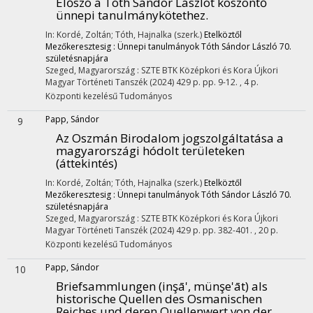
Előszó a Tóth Sándor Lászlót köszöntő
ünnepi tanulmánykötethez.
In: Kordé, Zoltán; Tóth, Hajnalka (szerk.)
Etelköztől
Mezőkeresztesig : Ünnepi tanulmányok Tóth Sándor László 70.
születésnapjára
Szeged, Magyarország :
SZTE BTK Középkori és Kora Újkori
Magyar Történeti Tanszék
(2024)
429 p.
pp. 9-12. , 4 p.
Központi kezelésű
Tudományos
Papp, Sándor
9
Az Oszmán Birodalom jogszolgáltatása a
magyarországi hódolt területeken
(áttekintés)
In: Kordé, Zoltán; Tóth, Hajnalka (szerk.)
Etelköztől
Mezőkeresztesig : Ünnepi tanulmányok Tóth Sándor László 70.
születésnapjára
Szeged, Magyarország :
SZTE BTK Középkori és Kora Újkori
Magyar Történeti Tanszék
(2024)
429 p.
pp. 382-401. , 20 p.
Központi kezelésű
Tudományos
Papp, Sándor
10
Briefsammlungen (inşā', münşe'āt) als
historische Quellen des Osmanischen
Reiches und deren Quellenwert von der