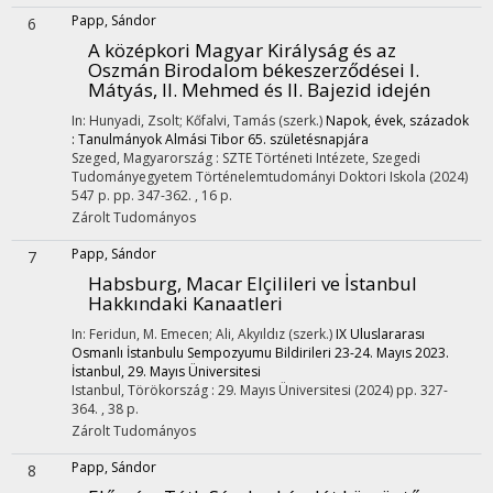
Papp, Sándor
6
A középkori Magyar Királyság és az
Oszmán Birodalom békeszerződései I.
Mátyás, II. Mehmed és II. Bajezid idején
In: Hunyadi, Zsolt; Kőfalvi, Tamás (szerk.)
Napok, évek, századok
: Tanulmányok Almási Tibor 65. születésnapjára
Szeged, Magyarország :
SZTE Történeti Intézete
,
Szegedi
Tudományegyetem Történelemtudományi Doktori Iskola
(2024)
547 p.
pp. 347-362. , 16 p.
Zárolt
Tudományos
Papp, Sándor
7
Habsburg, Macar Elçilileri ve İstanbul
Hakkındaki Kanaatleri
In: Feridun, M. Emecen; Ali, Akyıldız (szerk.)
IX Uluslararası
Osmanlı İstanbulu Sempozyumu Bildirileri 23-24. Mayıs 2023.
İstanbul, 29. Mayıs Üniversitesi
Istanbul, Törökország :
29. Mayıs Üniversitesi
(2024)
pp. 327-
364. , 38 p.
Zárolt
Tudományos
Papp, Sándor
8