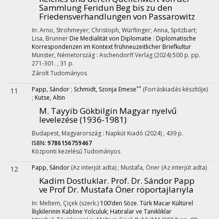
Sammlung Feridun Beg bis zu den
Friedensverhandlungen von Passarowitz
In: Arno, Strohmeyer; Christoph, Würflinger; Anna, Spitzbart;
Lisa, Brunner
Die Medialität von Diplomatie : Diplomatische
Korrespondenzen im Kontext frühneuzeitlicher Briefkultur
Münster, Németország :
Aschendorff Verlag
(2024)
500 p.
pp.
271-301. , 31 p.
Zárolt
Tudományos
**
Papp, Sándor
;
Schmidt, Szonja Emese
(Forráskiadás készítője)
11
;
Kutse, Altin
M. Tayyib Gökbilgin Magyar nyelvű
levelezése (1936-1981)
Budapest, Magyarország :
Napkút Kiadó
(2024)
,
439 p.
ISBN:
9786156759467
Központi kezelésű
Tudományos
Papp, Sándor
(Az interjút adta)
;
Mustafa, Öner
(Az interjút adta)
12
Kadim Dostluklar. Prof. Dr. Sándor Papp
ve Prof Dr. Mustafa Öner röportajlarıyla
In: Meltem, Çiçek (szerk.)
100’den Söze. Türk Macar Kültürel
İlişkilerinin Kabline Yolculuk; Hatıralar ve Tanıklıklar