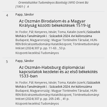
Orientalisztikai Tudományos Bizottság I.NYIO Orient Biz
[1901-] A
Papp, Sándor
4
Az Oszmán Birodalom és a Magyar
Királyság közötti békekötések 1519-ig
In: Fodor, Pál; Kenyeres, István; Toma, Katalin (szerk.)
Századok
Mohács-Tanulmányok I. : Századok 2024. évi különszáma
Budapest, Magyarország :
Magyar Történelmi Társulat
,
HUN-
REN Bölcsészettudományi Kutatóközpont, Történettudományi
Intézet
(2024)
307 p.
pp. 11-63. , 53 p.
Központi kezelésű
Tudományos
Papp, Sándor
5
Az Oszmán-Habsburg diplomáciai
kapcsolatok kezdetei és az első békekötés
1533-ban
In: Fodor, Pál; Kenyeres, István; Toma, Katalin (szerk.)
Századok
Mohács-Tanulmányok I. : Századok 2024. évi különszáma
Budapest, Magyarország :
Magyar Történelmi Társulat
,
HUN-
REN Bölcsészettudományi Kutatóközpont, Történettudományi
Intézet
(2024)
307 p.
pp. 205-245. , 41 p.
Központi kezelésű
Tudományos