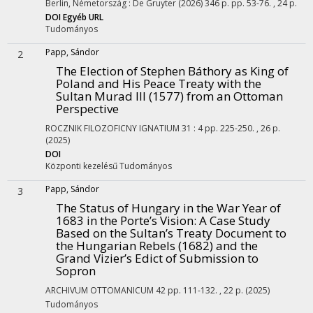
Berlin, Németország :
De Gruyter
(2026)
346 p.
pp. 53-76. , 24 p.
DOI
Egyéb URL
Tudományos
Papp, Sándor
2
The Election of Stephen Báthory as King of
Poland and His Peace Treaty with the
Sultan Murad III (1577) from an Ottoman
Perspective
ROCZNIK FILOZOFICNY IGNATIUM
31
:
4
pp. 225-250. , 26 p.
(2025)
DOI
Központi kezelésű
Tudományos
Papp, Sándor
3
The Status of Hungary in the War Year of
1683 in the Porte’s Vision: A Case Study
Based on the Sultan’s Treaty Document to
the Hungarian Rebels (1682) and the
Grand Vizier’s Edict of Submission to
Sopron
ARCHIVUM OTTOMANICUM
42
pp. 111-132. , 22 p.
(2025)
Tudományos