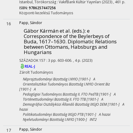
Istanbul, Törökország :
VakıfBank Kültür Yayınları
(2023)
,
461 p.
ISBN:
9786257447256
Központi kezelésű
Tudományos
Papp, Sándor
16
Gábor Kármán et al. (eds.): e
Correspondence of the Beylerbeys of
Buda, 1617–1630. Diplomatic Relations
between Ottomans, Habsburgs and
Hungarians
SZÁZADOK
157
:
3
pp. 603-606. , 4 p.
(2023)
REAL-J
Zárolt
Tudományos
Néprajztudományi Bizottság I.NYIO [1901-] A
Orientalisztikai Tudományos Bizottság I.NYIO Orient Biz
[1901-] A
Pedagógiai Tudományos Bizottság II. FTO PedTB [1901-] A
Történettudományi Bizottság II. FTO TTB [1901-] A
Demográfiai Osztályközi Állandó Bizottság IXGJO DEM [1901-] A
hazai
Politikatudományi Bizottság IXGJO PTB [1901-] A hazai
Nyelvtudományi Bizottság I.NYIO [1900-] INT2
Papp, Sándor
17