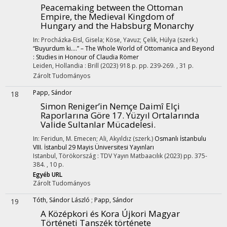
Peacemaking between the Ottoman
Empire, the Medieval Kingdom of
Hungary and the Habsburg Monarchy
In: Procházka-Eisl, Gisela; Köse, Yavuz; Çelik, Hülya (szerk.)
“Buyurdum ki….” – The Whole World of Ottomanica and Beyond
: Studies in Honour of Claudia Römer
Leiden, Hollandia :
Brill
(2023)
918 p.
pp. 239-269. , 31 p.
Zárolt
Tudományos
Papp, Sándor
18
Simon Reniger’in Nemçe Daimî Elçi
Raporlarına Göre 17. Yüzyıl Ortalarında
Valide Sultanlar Mücadelesi.
In: Feridun, M. Emecen; Ali, Akyıldız (szerk.)
Osmanlı İstanbulu
VIII. İstanbul 29 Mayis Üniversitesi Yayınları
Istanbul, Törökország :
TDV Yayın Matbaacılık
(2023)
pp. 375-
384. , 10 p.
Egyéb URL
Zárolt
Tudományos
Tóth, Sándor László
;
Papp, Sándor
19
A Középkori és Kora Újkori Magyar
Történeti Tanszék története