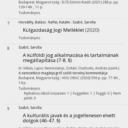
Budapest, Magyarország :
ELTE Eötvös Kiadó
(2021)
288 p.
pp.
139-149. , 11 p.
Tudományos
Horváthy, Balázs
;
Raffai, Katalin
;
Szabó, Sarolta
7
Külgazdaság Jogi Melléklet
(2020)
Tudományos
Szabó, Sarolta
8
A külföldi jog alkalmazása és tartalmának
megállapítása (7-8. §)
In: Vékás, Lajos; Nemessányi, Zoltán; Osztovits, András (szerk.)
A nemzetközi magánjogról szóló törvény kommentárja
Budapest, Magyarország :
HVG-ORAC
(2020)
556 p.
pp. 77-90. ,
14 p.
Tudományos
Nyilvános idéző összesen: 1
| Független: 1 | Függő: 0 | Nem
jelölt: 0
Szabó, Sarolta
9
A kulturális javak és a jogellenesen elvett
dolgok (46-47. §)