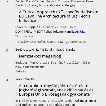
Ziegler, Dezső Tamás
;
Buijnink, Thomas
;
Duvenage, Reiner
2
Diederik
;
Szabó, Sarolta
;
Gosztonyi, Gergely
A Critical Approach to Technofeudalism in
EU Law: The Architecture of Big Tech’s
Influence
LAWS
15
:
4
pp. 73-96. Paper: 73 , 24 p.
(2026)
DOI
REAL
EDIT
Teljes dokumentum
Egyéb URL
Tudományos
Folyóirat szakterülete: Scopus - Law SJR indikátor: Q2
Burián, László
;
Raffai, Katalin
;
Szabó, Sarolta
3
Nemzetközi magánjog
Budapest, Magyarország :
Pázmány Press
(2024)
,
488 p.
ISBN:
9789633085080
Oktatási
Szabó, Sarolta
4
A határokon átnyúló jóhírnévsérelem
joghatósági szabályának kihívásai és az
Európai Unió Bíróságának gyakorlata
In: Erdődy, János; Komáromi, László (szerk.)
„Ad imaginem et
similitudinem nostram” : Emberkép a jogban