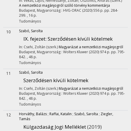
In: Vékás, Lajos; Nemessányi, Zoltán; Osztovits, András (szerk.)
A nemzetközi magánjogról szóló törvény kommentárja
Budapest, Magyarország :
HVG-ORAC
(2020)
556 p.
pp. 284-
299. , 16 p.
Tudományos
Szabó, Sarolta
10
IX. fejezet: Szerződésen kívüli kötelmek
In: Csehi, Zoltán (szerk.)
Magyarázat a nemzetközi magánjogról
Budapest, Magyarország :
Wolters Kluwer
(2020)
974 p.
pp. 795-
842. , 48 p.
Tudományos
Szabó, Sarolta
11
Szerződésen kívüli kötelmek
In: Csehi, Zoltán (szerk.)
Magyarázat a nemzetközi magánjogról
Budapest, Magyarország :
Wolters Kluwer
(2020)
974 p.
pp. 795-
842. , 48 p.
Tudományos
Horváthy, Balázs
;
Raffai, Katalin
;
Szabó, Sarolta
;
Ziegler,
12
Tamás
Külgazdaság Jogi Melléklet
(2019)