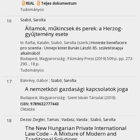
REAL
Teljes dokumentum
Tudományos
Szabó, Sarolta
16
Államok, műkincsek és perek: a Herzog-
gyűjtemény esete
In: Raffai, Katalin; Szabó, Sarolta (szerk.)
Honeste benefacere
pro scientia : Ünnepi kötet Burián László 65. születésnapja
alkalmából
Budapest, Magyarország :
Pázmány Press
(2019)
509 p.
pp. 273-
290. , 18 p.
Tudományos
Bánrévy, Gábor
;
Szabó, Sarolta
17
A nemzetközi gazdasági kapcsolatok joga
Budapest, Magyarország :
Szent István Társulat
(2018)
ISBN:
9789632777443
Oktatási
Dezso Ziegler, Tamas
;
Vadasz, Vanda
;
Szabó, Sarolta
18
The New Hungarian Private International
Law Code – A Mixture of Modern and
Traditional Solutions