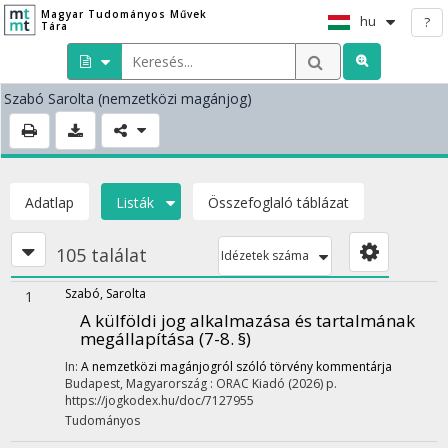
Magyar Tudományos Művek
hu
?
Tára
Szabó Sarolta
(nemzetközi magánjog)
Adatlap
Listák
Összefoglaló táblázat
105 találat
Idézetek száma
Szabó, Sarolta
1
A külföldi jog alkalmazása és tartalmának
megállapítása (7-8. §)
In:
A nemzetközi magánjogról szóló törvény kommentárja
Budapest, Magyarország :
ORAC Kiadó
(2026)
p.
https://jogkodex.hu/doc/7127955
Tudományos