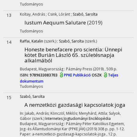
Tudományos
Koltay, András
;
Csink, Lóránt
;
Szabó, Sarolta
13
Iustum Aequum Salutare
(2019)
Tudományos
Raffai, Katalin
(szerk.)
;
Szabó, Sarolta
(szerk.)
14
Honeste benefacere pro scientia
: Ünnepi
kötet Burián László 65. születésnapja
alkalmából
Budapest, Magyarország :
Pázmány Press
(2019)
,
509 p.
ISBN:
9789633083703
PPKE Publikáció
OSZK
Teljes
dokumentum
Tudományos
Szabó, Sarolta
15
A nemzetközi gazdasági kapcsolatok joga
In: Jakab, András; Könczöl, Miklós; Menyhárd, Attila; Sulyok,
Gábor (szerk.)
Internetes Jogtudományi Enciklopédia
Budapest, Magyarország :
Pázmány Péter Katolikus Egyetem,
Jog- és Államtudományi Kar (PPKE JÁK)
(2019)
308 p.
pp. 1-12.
Paper: a-nemzetkozi-gazdasagi-kapcsolatok-joga , 12 p.