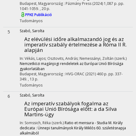
Budapest, Magyarország :
Pázmány Press
(2024)
1,087 p.
pp.
1041-1059. , 20 p.
PPKE Publikáció
Tudományos
Szabó, Sarolta
5
Az elévülési időre alkalmazandó jog és az
imperatív szabály értelmezése a Róma II R.
alapján
In: Vékás, Lajos; Osztovits, András; Nemessányi, Zoltán (szerk.)
Nemzetközi magánjogi rendeletek az Európai Unió Bírósága
gyakorlatában
Budapest, Magyarország :
HVG-ORAC
(2021)
460 p.
pp. 337-
349. , 13 p.
Tudományos
Szabó, Sarolta
6
Az imperatív szabályok fogalma az
Európai Unió Bírósága előtt: a da Silva
Martins-ügy
In: Somssich, Réka (szerk.)
Ratio et mensura - Studia M. Király
dedicata : Ünnepi tanulmányok Király Miklós 60. születésnapja
alkalmából