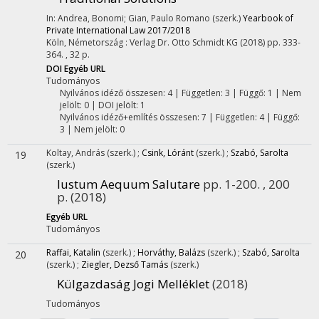
In: Andrea, Bonomi; Gian, Paulo Romano (szerk.)
Yearbook of
Private International Law 2017/2018
Köln, Németország :
Verlag Dr. Otto Schmidt KG
(2018)
pp. 333-
364. , 32 p.
DOI
Egyéb URL
Tudományos
Nyilvános idéző összesen: 4
| Független: 3 | Függő: 1 | Nem
jelölt: 0 | DOI jelölt: 1
Nyilvános idéző+említés összesen: 7
| Független: 4 | Függő:
3 | Nem jelölt: 0
Koltay, András
(szerk.)
;
Csink, Lóránt
(szerk.)
;
Szabó, Sarolta
19
(szerk.)
Iustum Aequum Salutare
pp. 1-200. , 200
p.
(2018)
Egyéb URL
Tudományos
Raffai, Katalin
(szerk.)
;
Horváthy, Balázs
(szerk.)
;
Szabó, Sarolta
20
(szerk.)
;
Ziegler, Dezső Tamás
(szerk.)
Külgazdaság Jogi Melléklet
(2018)
Tudományos