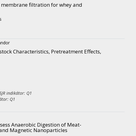
 membrane filtration for whey and
s
ándor
ock Characteristics, Pretreatment Effects,
JR indikátor: Q1
átor: Q1
ssess Anaerobic Digestion of Meat-
 and Magnetic Nanoparticles