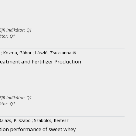
JR indikátor: Q1
átor: Q1
;
Kozma, Gábor
;
László, Zsuzsanna ✉
eatment and Fertilizer Production
JR indikátor: Q1
átor: Q1
Balázs, P. Szabó
;
Szabolcs, Kertész
ration performance of sweet whey