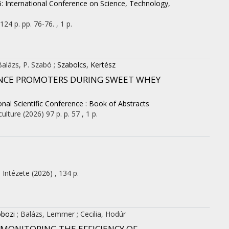
 International Conference on Science, Technology,
124 p.
pp. 76-76. , 1 p.
Balázs, P. Szabó
;
Szabolcs, Kertész
NCE PROMOTERS DURING SWEET WHEY
nal Scientific Conference : Book of Abstracts
culture
(2026)
97 p.
p. 57 , 1 p.
 Intézete
(2026)
,
134 p.
bozi
;
Balázs, Lemmer
;
Cecilia, Hodúr
MONITORING THE EFFICIENCY OF