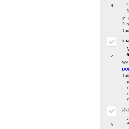
O
4
b
In:
Eur
Tu
Ima
M
a
5
WA
DO
Tu
Fol
Fol
Fol
Fol
Ják
U
P
6