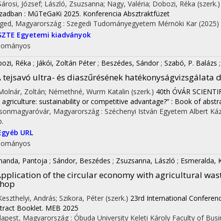
 Sárosi, József; László, Zsuzsanna; Nagy, Valéria; Dobozi, Réka (szerk.
zadban : MűTeGaKi 2025. Konferencia Absztraktfüzet
ged, Magyarország :
Szegedi Tudományegyetem Mérnöki Kar
(2025)
SZTE Egyetemi kiadványok
dományos
ozi, Réka
;
Jákói, Zoltán Péter
;
Beszédes, Sándor
;
Szabó, P. Balázs
 tejsavó ultra- és diaszűrésének hatékonyságvizsgálata
 Molnár, Zoltán; Némethné, Wurm Katalin (szerk.)
40th ÓVÁR SCIENT
 agriculture: sustainability or competitive advantage?” : Book of abstr
onmagyaróvár, Magyarország :
Széchenyi István Egyetem Albert K
p.
Egyéb URL
dományos
nanda, Pantoja
;
Sándor, Beszédes
;
Zsuzsanna, László
;
Esmeralda, 
pplication of the circular economy with agricultural wa
chop
 Keszthelyi, András; Szikora, Péter (szerk.)
23rd International Confere
tract Booklet. MEB 2025
apest, Magyarország :
Óbuda University Keleti Károly Faculty of B