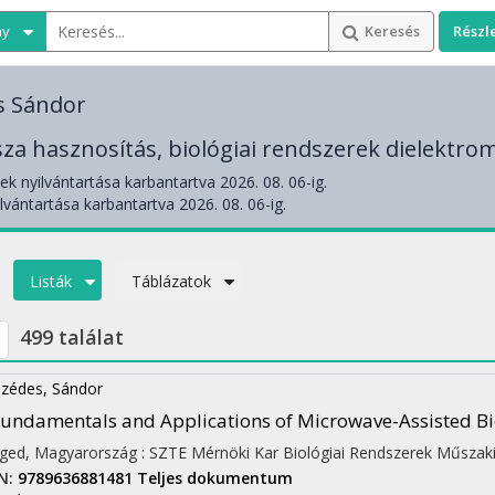
ny
Keresés
Részl
s Sándor
za hasznosítás, biológiai rendszerek dielektrom
k nyilvántartása karbantartva 2026. 08. 06-ig.
lvántartása karbantartva 2026. 08. 06-ig.
Listák
Táblázatok
499 találat
zédes, Sándor
undamentals and Applications of Microwave-Assisted Bi
ged, Magyarország :
SZTE Mérnöki Kar Biológiai Rendszerek Műszaki
N:
9789636881481
Teljes dokumentum