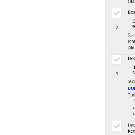
Okt
Bes
D
e
2
Sze
ISB
Okt
Dob
I
3
SU
DO
Tu
Fol
Fol
Had
Ker