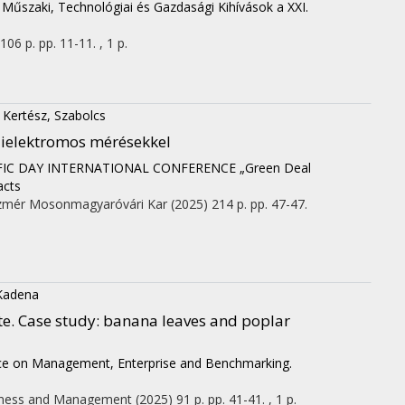
)
Műszaki, Technológiai és Gazdasági Kihívások a XXI.
106 p.
pp. 11-11. , 1 p.
;
Kertész, Szabolcs
 dielektromos mérésekkel
IFIC DAY INTERNATIONAL CONFERENCE „Green Deal
acts
ázmér Mosonmagyaróvári Kar
(2025)
214 p.
pp. 47-47.
Kadena
ste. Case study: banana leaves and poplar
nce on Management, Enterprise and Benchmarking.
usiness and Management
(2025)
91 p.
pp. 41-41. , 1 p.