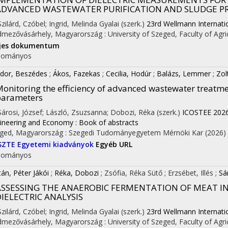
ADVANCED WASTEWATER PURIFICATION AND SLUDGE P
Szilárd, Czóbel; Ingrid, Melinda Gyalai (szerk.)
23rd Wellmann Internatio
mezővásárhely, Magyarország :
University of Szeged, Faculty of Agri
ljes dokumentum
dományos
dor, Beszédes
;
Ákos, Fazekas
;
Cecilia, Hodúr
;
Balázs, Lemmer
;
Zol
onitoring the efficiency of advanced wastewater treatme
parameters
 Sárosi, József; László, Zsuzsanna; Dobozi, Réka (szerk.)
ICOSTEE 2026:
ineering and Economy : Book of abstracts
ged, Magyarország :
Szegedi Tudományegyetem Mérnöki Kar
(2026)
SZTE Egyetemi kiadványok
Egyéb URL
dományos
tán, Péter Jákói
;
Réka, Dobozi
;
Zsófia, Réka Sütő
;
Erzsébet, Illés
;
Sá
ASSESSING THE ANAEROBIC FERMENTATION OF MEAT IN
DIELECTRIC ANALYSIS
Szilárd, Czóbel; Ingrid, Melinda Gyalai (szerk.)
23rd Wellmann Internatio
mezővásárhely, Magyarország :
University of Szeged, Faculty of Agri