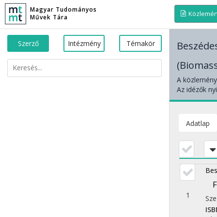
Magyar Tudományos
Közlemé
Művek Tára
Szerző
Intézmény
Témakör
Beszéde
(Biomass
A közleménye
Az idézők nyi
Adatlap
Bes
F
1
Sze
ISB