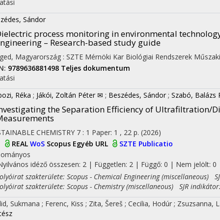
atási
zédes, Sándor
ielectric process monitoring in environmental technolog
ngineering – Research-based study guide
ged, Magyarország :
SZTE Mérnöki Kar Biológiai Rendszerek Műszaki
N:
9789636881498
Teljes dokumentum
atási
ozi, Réka
;
Jákói, Zoltán Péter ✉
;
Beszédes, Sándor
;
Szabó, Balázs 
nvestigating the Separation Efficiency of Ultrafiltration/D
Measurements
STAINABLE CHEMISTRY
7
:
1
Paper: 1 , 22 p.
(2026)
I
REAL
WoS
Scopus
Egyéb URL
SZTE Publicatio
dományos
Nyilvános idéző összesen: 2
| Független: 2 | Függő: 0 | Nem jelölt: 0 |
yóirat szakterülete: Scopus - Chemical Engineering (miscellaneous) SJ
yóirat szakterülete: Scopus - Chemistry (miscellaneous) SJR indikátor
id, Sukmana
;
Ferenc, Kiss
;
Zita, Šereš
;
Cecilia, Hodúr
;
Zsuzsanna, 
tész