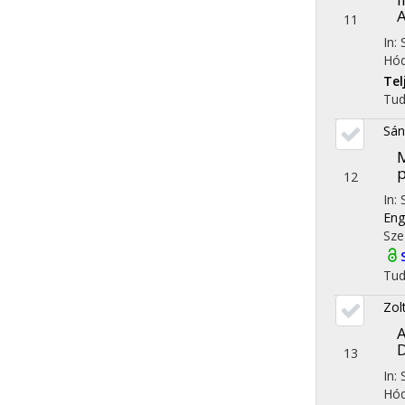
11
In: 
Hód
Te
Tu
Sán
M
12
In:
Eng
Sze
Tu
Zol
13
In: 
Hód