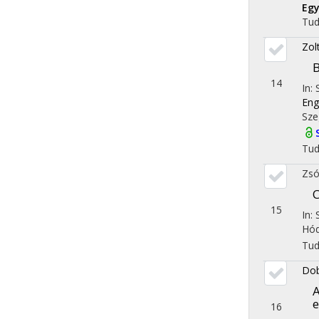
Egy
Tu
Zol
B
14
In:
Eng
Sze
Tu
Zsó
15
In: 
Hód
Tu
Dob
A
e
16