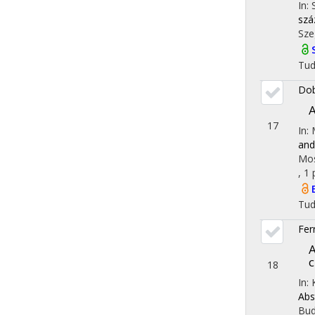
In:
szá
Sze
Tu
Dob
A
17
In:
and
Mos
, 1 
Tu
Fer
A
18
In:
Abs
Bud