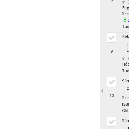
In:
Eng
Sze
Tu
Rék
9
In: 
Hód
Tu
Sán
F
10
Sze
Toggle
ISB
navigati
Okt
Sán