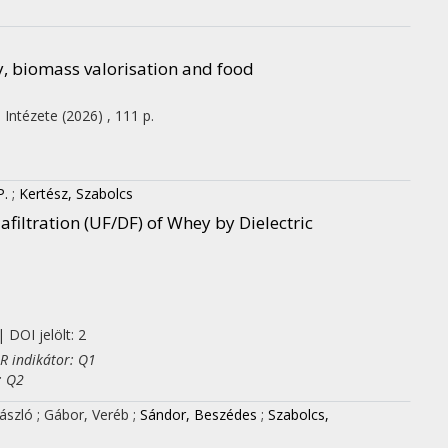
y, biomass valorisation and food
 Intézete
(2026)
,
111 p.
P.
;
Kertész, Szabolcs
iafiltration (UF/DF) of Whey by Dielectric
 DOI jelölt: 2
R indikátor: Q1
: Q2
László
;
Gábor, Veréb
;
Sándor, Beszédes
;
Szabolcs,