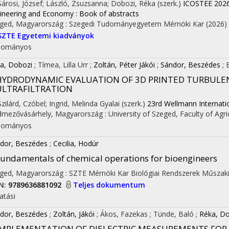
 Sárosi, József; László, Zsuzsanna; Dobozi, Réka (szerk.)
ICOSTEE 2026:
ineering and Economy : Book of abstracts
ged, Magyarország :
Szegedi Tudományegyetem Mérnöki Kar
(2026)
SZTE Egyetemi kiadványok
dományos
a, Dobozi
;
Tímea, Lilla Urr
;
Zoltán, Péter Jákói
;
Sándor, Beszédes
;
HYDRODYNAMIC EVALUATION OF 3D PRINTED TURBULE
ULTRAFILTRATION
Szilárd, Czóbel; Ingrid, Melinda Gyalai (szerk.)
23rd Wellmann Internatio
mezővásárhely, Magyarország :
University of Szeged, Faculty of Agri
dományos
dor, Beszédes
;
Cecilia, Hodúr
undamentals of chemical operations for bioengineers
ged, Magyarország :
SZTE Mérnöki Kar Biológiai Rendszerek Műszaki
N:
9789636881092
Teljes dokumentum
on
atási
dor, Beszédes
;
Zoltán, Jákói
;
Ákos, Fazekas
;
Tünde, Baló
;
Réka, Do
IMPLEMENTATION OF DIELECTRIC MEASUREMENTS FOR 