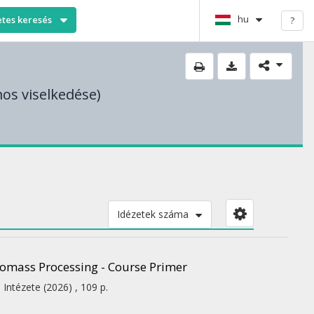
hu
etes keresés
?
os viselkedése)
Idézetek száma
omass Processing - Course Primer
 Intézete
(2026)
,
109 p.