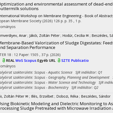
ptimization and environmental assessment of dead-end
uttermilk solutions
International Workshop on Membrane Engineering - Book of Abstract
opean Membrane Society
(2026)
126 p.
p. 35 , 1 p.
dományos
mverdiyev, Anar
;
Jákói, Zoltán Péter
;
Hodúr, Cecilia ✉
;
Beszédes, S
embrane-Based Valorization of Sludge Digestates: Feedst
nd Separation Performance
TER
18
:
12
Paper: 1505 , 37 p.
(2026)
I
REAL
WoS
Scopus
Egyéb URL
SZTE Publicatio
dományos
yóirat szakterülete: Scopus - Aquatic Science SJR indikátor: Q1
yóirat szakterülete: Scopus - Geography, Planning and Development S
yóirat szakterülete: Scopus - Water Science and Technology SJR indik
yóirat szakterülete: Scopus - Biochemistry SJR indikátor: Q2
ói, Zoltán Péter ✉
;
Illés, Erzsébet
;
Dobozi, Réka
;
Beszédes, Sándor
sing Biokinetic Modeling and Dielectric Monitoring to A
rocessing Sludge Pretreated with Microwave Irradiation