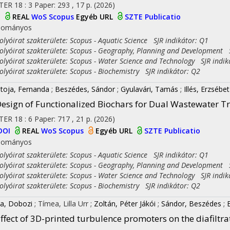
TER
18
:
3
Paper: 293 , 17 p.
(2026)
I
REAL
WoS
Scopus
Egyéb URL
SZTE Publicatio
dományos
yóirat szakterülete: Scopus - Aquatic Science SJR indikátor: Q1
yóirat szakterülete: Scopus - Geography, Planning and Development S
yóirat szakterülete: Scopus - Water Science and Technology SJR indik
yóirat szakterülete: Scopus - Biochemistry SJR indikátor: Q2
toja, Fernanda
;
Beszédes, Sándor
;
Gyulavári, Tamás
;
Illés, Erzsébet
esign of Functionalized Biochars for Dual Wastewater Tr
TER
18
:
6
Paper: 717 , 21 p.
(2026)
DOI
REAL
WoS
Scopus
Egyéb URL
SZTE Publicatio
dományos
yóirat szakterülete: Scopus - Aquatic Science SJR indikátor: Q1
yóirat szakterülete: Scopus - Geography, Planning and Development S
yóirat szakterülete: Scopus - Water Science and Technology SJR indik
yóirat szakterülete: Scopus - Biochemistry SJR indikátor: Q2
a, Dobozi
;
Tímea, Lilla Urr
;
Zoltán, Péter Jákói
;
Sándor, Beszédes
;
ffect of 3D-printed turbulence promoters on the diafilt