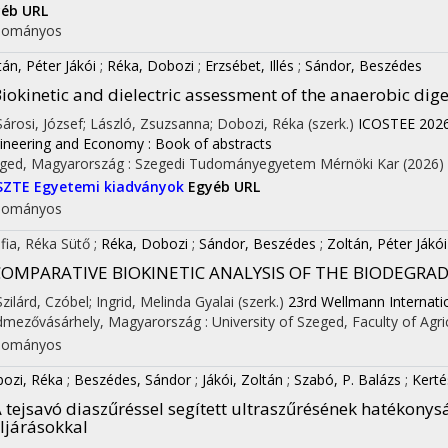
éb URL
dományos
tán, Péter Jákói
;
Réka, Dobozi
;
Erzsébet, Illés
;
Sándor, Beszédes
iokinetic and dielectric assessment of the anaerobic dig
 Sárosi, József; László, Zsuzsanna; Dobozi, Réka (szerk.)
ICOSTEE 2026:
ineering and Economy : Book of abstracts
ged, Magyarország :
Szegedi Tudományegyetem Mérnöki Kar
(2026)
SZTE Egyetemi kiadványok
Egyéb URL
dományos
fia, Réka Sütő
;
Réka, Dobozi
;
Sándor, Beszédes
;
Zoltán, Péter Jákói
COMPARATIVE BIOKINETIC ANALYSIS OF THE BIODEGRA
Szilárd, Czóbel; Ingrid, Melinda Gyalai (szerk.)
23rd Wellmann Internatio
mezővásárhely, Magyarország :
University of Szeged, Faculty of Agri
dományos
ozi, Réka
;
Beszédes, Sándor
;
Jákói, Zoltán
;
Szabó, P. Balázs
;
Kerté
 tejsavó diaszűréssel segített ultraszűrésének hatékonys
ljárásokkal