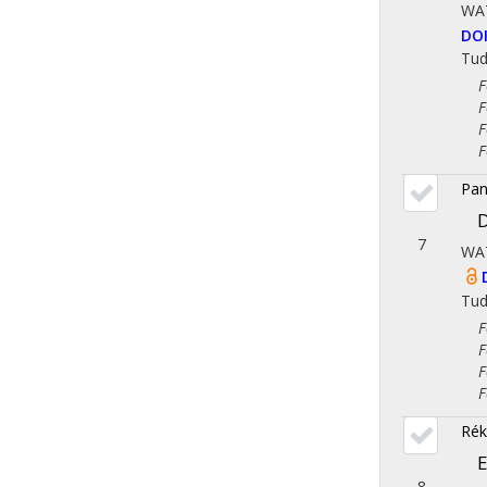
WA
DO
Tu
Fol
Fol
Fol
Fol
Pan
D
7
WA
Tu
Fol
Fol
Fol
Fol
Rék
E
8