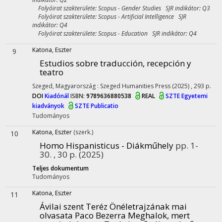
Folyóirat szakterülete: Scopus - Gender Studies SJR indikátor: Q3
Folyóirat szakterülete: Scopus - Artificial Intelligence SJR
indikátor: Q4
Folyóirat szakterülete: Scopus - Education SJR indikátor: Q4
Katona, Eszter
9
Estudios sobre traducción, recepción y
teatro
Szeged, Magyarország :
Szeged Humanities Press
(2025)
,
293 p.
DOI
Kiadónál
ISBN:
9789636880538
REAL
SZTE Egyetemi
kiadványok
SZTE Publicatio
Tudományos
Katona, Eszter
(szerk.)
10
Homo Hispanisticus - Diákműhely
pp. 1-
30. , 30 p.
(2025)
Teljes dokumentum
Tudományos
Katona, Eszter
11
Ávilai szent Teréz Önéletrajzának mai
olvasata Paco Bezerra Meghalok, mert