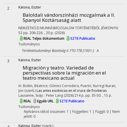
Katona, Eszter
2
Baloldali vándorszínházi mozgalmak a II.
Spanyol Köztársaság alatt
NEMZETKÖZI MUNKÁSMOZGALOM TÖRTÉNETÉBŐL (ÉVKÖNYV)
52
pp. 206-226. , 20 p.
(2026)
REAL
Teljes dokumentum
SZTE Publicatio
Tudományos
Történettudományi Bizottság II. FTO TTB [1901-] A
Katona, Eszter
3
Migración y teatro. Variedad de
perspectivas sobre la migración en el
teatro mexicano actual
In: Bottin, Béatrice; Gómez Corredera, Puerto; Iturregi Ikaran,
Jon (szerk.)
Las artes escénicas en el cruce de fronteras
Lausanne, Svájc :
Peter Lang
(2026)
214 p.
pp. 35-50. , 15 p.
REAL
Egyéb URL
SZTE Publicatio
Tudományos
Nyilvános idéző összesen: 1
| Független: 1 | Függő: 0 | Nem
jelölt: 0
Katona, Eszter
(szerk.)
4