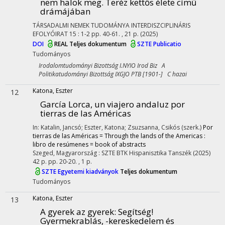
nem halok meg. Teréz kettős élete című
drámájában
TÁRSADALMI NEMEK TUDOMÁNYA INTERDISZCIPLINÁRIS
EFOLYÓIRAT
15
:
1-2
pp. 40-61. , 21 p.
(2025)
DOI
REAL
Teljes dokumentum
SZTE Publicatio
Tudományos
Irodalomtudományi Bizottság I.NYIO Irod Biz A
Politikatudományi Bizottság IXGJO PTB [1901-] C hazai
Katona, Eszter
12
García Lorca, un viajero andaluz por
tierras de las Américas
In: Katalin, Jancsó; Eszter, Katona; Zsuzsanna, Csikós (szerk.)
Por
tierras de las Américas = Through the lands of the Americas :
libro de resúmenes = book of abstracts
Szeged, Magyarország :
SZTE BTK Hispanisztika Tanszék
(2025)
42 p.
pp. 20-20. , 1 p.
SZTE Egyetemi kiadványok
Teljes dokumentum
Tudományos
Katona, Eszter
13
A gyerek az gyerek
: Segítség!
Gyermekrablás, -kereskedelem és