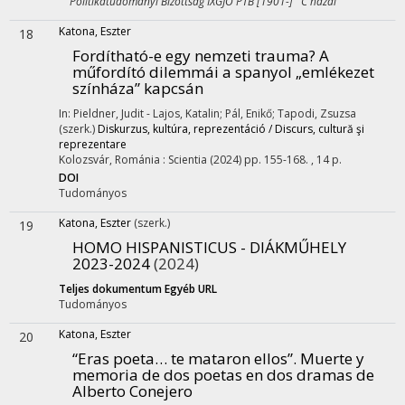
Politikatudományi Bizottság IXGJO PTB [1901-] C hazai
Katona, Eszter
18
Fordítható-e egy nemzeti trauma? A
műfordító dilemmái a spanyol „emlékezet
színháza” kapcsán
In: Pieldner, Judit - Lajos, Katalin; Pál, Enikő; Tapodi, Zsuzsa
(szerk.)
Diskurzus, kultúra, reprezentáció / Discurs, cultură şi
reprezentare
Kolozsvár, Románia :
Scientia
(2024)
pp. 155-168. , 14 p.
DOI
Tudományos
Katona, Eszter
(szerk.)
19
HOMO HISPANISTICUS - DIÁKMŰHELY
2023-2024
(2024)
Teljes dokumentum
Egyéb URL
Tudományos
Katona, Eszter
20
“Eras poeta… te mataron ellos”. Muerte y
memoria de dos poetas en dos dramas de
Alberto Conejero