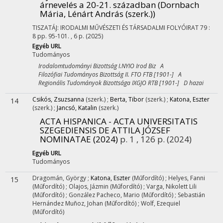
árnevelés a 20-21. században (Dornbach
Mária, Lénárt András (szerk.))
TISZATÁJ: IRODALMI MŰVÉSZETI ÉS TÁRSADALMI FOLYÓIRAT
79
:
8
pp. 95-101. , 6 p.
(2025)
Egyéb URL
Tudományos
Irodalomtudományi Bizottság I.NYIO Irod Biz A
Filozófiai Tudományos Bizottság II. FTO FTB [1901-] A
Regionális Tudományok Bizottsága IXGJO RTB [1901-] D hazai
Csikós, Zsuzsanna
(szerk.)
;
Berta, Tibor
(szerk.)
;
Katona, Eszter
14
(szerk.)
;
Jancsó, Katalin
(szerk.)
ACTA HISPANICA - ACTA UNIVERSITATIS
SZEGEDIENSIS DE ATTILA JÓZSEF
NOMINATAE (2024)
p. 1 , 126 p.
(2024)
Egyéb URL
Tudományos
Dragomán, György
;
Katona, Eszter
(Műfordító)
;
Helyes, Fanni
15
(Műfordító)
;
Olajos, Jázmin
(Műfordító)
;
Varga, Nikolett Lili
(Műfordító)
;
González Pacheco, Mario
(Műfordító)
;
Sebastián
Hernández Muñoz, Johan
(Műfordító)
;
Wolf, Ezequiel
(Műfordító)