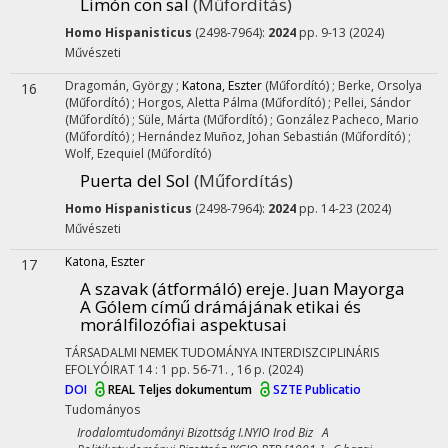
Limón con sal
(Műfordítás)
Homo Hispanisticus
(2498-7964):
2024
pp. 9-13 (2024)
Művészeti
Dragomán, György
;
Katona, Eszter
(Műfordító)
;
Berke, Orsolya
16
(Műfordító)
;
Horgos, Aletta Pálma
(Műfordító)
;
Pellei, Sándor
(Műfordító)
;
Süle, Márta
(Műfordító)
;
González Pacheco, Mario
(Műfordító)
;
Hernández Muñoz, Johan Sebastián
(Műfordító)
;
Wolf, Ezequiel
(Műfordító)
Puerta del Sol
(Műfordítás)
Homo Hispanisticus
(2498-7964):
2024
pp. 14-23 (2024)
Művészeti
Katona, Eszter
17
A szavak (átformáló) ereje. Juan Mayorga
A Gólem című drámájának etikai és
morálfilozófiai aspektusai
TÁRSADALMI NEMEK TUDOMÁNYA INTERDISZCIPLINÁRIS
EFOLYÓIRAT
14
:
1
pp. 56-71. , 16 p.
(2024)
DOI
REAL
Teljes dokumentum
SZTE Publicatio
Tudományos
Irodalomtudományi Bizottság I.NYIO Irod Biz A