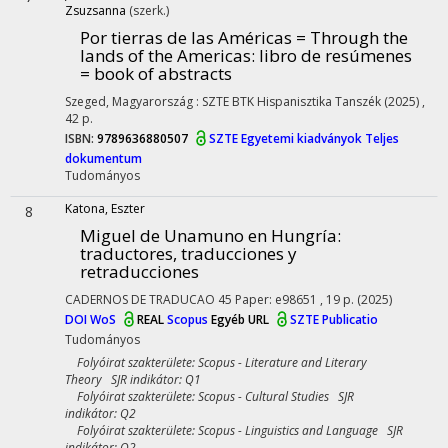
Zsuzsanna
(szerk.)
Por tierras de las Américas = Through the
lands of the Americas
: libro de resúmenes
= book of abstracts
Szeged, Magyarország :
SZTE BTK Hispanisztika Tanszék
(2025)
,
42 p.
ISBN:
9789636880507
SZTE Egyetemi kiadványok
Teljes
dokumentum
Tudományos
Katona, Eszter
8
Miguel de Unamuno en Hungría:
traductores, traducciones y
retraducciones
CADERNOS DE TRADUCAO
45
Paper: e98651 , 19 p.
(2025)
DOI
WoS
REAL
Scopus
Egyéb URL
SZTE Publicatio
Tudományos
Folyóirat szakterülete: Scopus - Literature and Literary
Theory SJR indikátor: Q1
Folyóirat szakterülete: Scopus - Cultural Studies SJR
indikátor: Q2
Folyóirat szakterülete: Scopus - Linguistics and Language SJR
indikátor: Q2