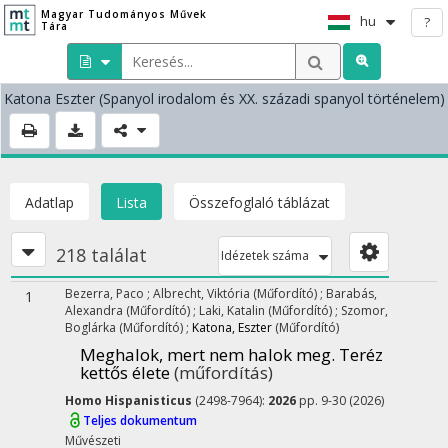
Magyar Tudományos Művek
hu
?
Tára
Katona Eszter
(Spanyol irodalom és XX. századi spanyol történelem)
Adatlap
Lista
Összefoglaló táblázat
218 találat
Idézetek száma
Bezerra, Paco
;
Albrecht, Viktória
(Műfordító)
;
Barabás,
1
Alexandra
(Műfordító)
;
Laki, Katalin
(Műfordító)
;
Szomor,
Boglárka
(Műfordító)
;
Katona, Eszter
(Műfordító)
Meghalok, mert nem halok meg. Teréz
kettős élete
(műfordítás)
Homo Hispanisticus
(2498-7964):
2026
pp. 9-30 (2026)
Teljes dokumentum
Művészeti