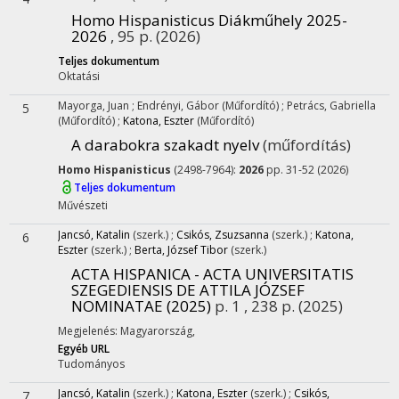
Homo Hispanisticus Diákműhely 2025-
2026
, 95 p.
(2026)
Teljes dokumentum
Oktatási
Mayorga, Juan
;
Endrényi, Gábor
(Műfordító)
;
Petrács, Gabriella
5
(Műfordító)
;
Katona, Eszter
(Műfordító)
A darabokra szakadt nyelv
(műfordítás)
Homo Hispanisticus
(2498-7964):
2026
pp. 31-52 (2026)
Teljes dokumentum
Művészeti
Jancsó, Katalin
(szerk.)
;
Csikós, Zsuzsanna
(szerk.)
;
Katona,
6
Eszter
(szerk.)
;
Berta, József Tibor
(szerk.)
ACTA HISPANICA - ACTA UNIVERSITATIS
SZEGEDIENSIS DE ATTILA JÓZSEF
NOMINATAE (2025)
p. 1 , 238 p.
(2025)
Megjelenés: Magyarország,
Egyéb URL
Tudományos
Jancsó, Katalin
(szerk.)
;
Katona, Eszter
(szerk.)
;
Csikós,
7