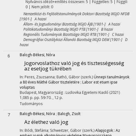
Nyilvános idéző+említés összesen: 5
| Független: 5 | Függő:
0 | Nem jelölt: 0
Nemzetközi és Fejlődéstanulmányok Doktori Bizottság IXGJO NFDB
[1901-] A hazai
Állam- és Jogtudományi Bizottság IXGJO ÁJB [1901-] A hazai
Politikatudományi Bizottság IXGJO PTB [1901-] B hazai
Regionális Tudományok Bizottsága IXGJO RTB [1901-] C hazai
Demográfiai Osztályközi Állandó Bizottság IXGJO DEM [1901-] D
hazai
Balogh-Békesi, Nóra
6
Jogorvoslathoz való jog és tisztességesség
az esetjog tükrében
In: Peres, Zsuzsanna; Bathó, Gábor (szerk.)
Ünnepi tanulmányok
a 80 éves Máthé Gábor tiszteletére : Labor est etiam ipse
voluptas
Budapest, Magyarország :
Ludovika Egyetemi Kiadó
(2021)
1,085 p.
pp. 59-70. , 12 p.
Tudományos
Balogh-Békesi, Nóra
;
Balogh, Zsolt
7
Az élethez való jog
In: Bódi, Stefánia; Schweitzer, Gábor (szerk.)
Alapjogok : Az
emberi jogok alkotmányos védelme Magyarországon