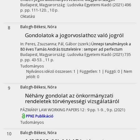
Budapest, Magyarország :
Ludovika Egyetemi Kiadó
(2021)
496
p.
pp. 111-120. , 10 p.
Oktatási
Balogh-Békesi, Nóra
8
Gondolatok a jogorvoslathoz való jogról
In: Peres, Zsuzsanna; Pál, Gábor (szerk.)
Ünnepi tanulmányok a
80 éves Tamás András tiszteletére : semper ad perfectum
Budapest, Magyarország :
Ludovika Egyetemi Kiadó
(2021)
735
p.
pp. 43-53. , 11 p.
Tudományos
Nyilvános idéző összesen: 1
| Független: 1 | Függő: 0 | Nem
jelölt: 0
Balogh-Békesi, Nóra
9
Néhány gondolat az önkormányzati
rendeletek törvényességi vizsgálatáról
PÁZMÁNY LAW WORKING PAPERS
12
:
9
pp. 1-9. , 9 p.
(2021)
PPKE Publikáció
Tudományos
Balogh-Békesi, Nóra
10