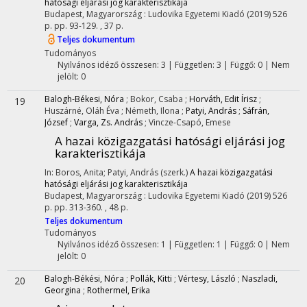
hatósági eljárási jog karakterisztikája
Budapest, Magyarország :
Ludovika Egyetemi Kiadó
(2019)
526
p.
pp. 93-129. , 37 p.
Teljes dokumentum
Tudományos
Nyilvános idéző összesen: 3
| Független: 3 | Függő: 0 | Nem
jelölt: 0
Balogh-Békesi, Nóra
;
Bokor, Csaba
;
Horváth, Edit Írisz
;
19
Huszárné, Oláh Éva
;
Németh, Ilona
;
Patyi, András
;
Sáfrán,
József
;
Varga, Zs. András
;
Vincze-Csapó, Emese
A hazai közigazgatási hatósági eljárási jog
karakterisztikája
In: Boros, Anita; Patyi, András (szerk.)
A hazai közigazgatási
hatósági eljárási jog karakterisztikája
Budapest, Magyarország :
Ludovika Egyetemi Kiadó
(2019)
526
p.
pp. 313-360. , 48 p.
Teljes dokumentum
Tudományos
Nyilvános idéző összesen: 1
| Független: 1 | Függő: 0 | Nem
jelölt: 0
Balogh-Békési, Nóra
;
Pollák, Kitti
;
Vértesy, László
;
Naszladi,
20
Georgina
;
Rothermel, Erika