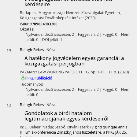
kérdéseire
Budapest, Magyarország :
Nemzeti Közszolgálati Egyetem,
Közigazgatási Továbbképzési Intézet
(2020)
ISBN:
9789634983200
Oktatási
Nyilvános idéző összesen: 2
| Független: 2 | Függő: 0 | Nem
jelölt: 0 | DOI jelölt: 1
Balogh-Békesi, Nóra
13
A hatékony jogvédelem egyes garanciái a
közigazgatási perjogban
PÁZMÁNY LAW WORKING PAPERS
11
:
12
pp. 1-11. , 11 p.
(2020)
PPKE Publikáció
Tudományos
Nyilvános idéző összesen: 2
| Független: 2 | Függő: 0 | Nem
jelölt: 0
Balogh-Békesi, Nóra
14
Gondolatok a bírói hatalom
legitimációjának egyes kérdéseiről
In: El, Beheiri Nadja; Szabó, István (szerk.)
Viginti quinque annis
II. : Emlékkonferencia Zlinszky János tiszteletére, a PPKE JÁK 25.