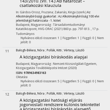
143/2010. (VII. 14.) AB határozat –
csatlakozási klauzula
In: Gárdos-Orosz, Fruzsina; Zakariás, Kinga (szerk.)
Az
Alkotmánybírósági gyakorlat : Az Alkotmánybíróság 100 elvi
jelentőségű határozata - 1. kötet
Budapest, Magyarország :
Társadalomtudományi
Kutatóközpont
,
HVG-ORAC
(2021)
860 p.
pp. 797-813. , 17 p.
Tudományos
Nyilvános idéző összesen: 1
| Független: 1 | Függő: 0 | Nem
jelölt: 0
Balogh-Békesi, Nóra
;
Pollák, Kitti
;
Vértesy, László
11
A közigazgatási bíráskodás alapjai
Budapest, Magyarország :
Nemzeti Közszolgálati Egyetem,
Közigazgatási Továbbképzési Intézet
(2020)
ISBN:
9789634983163
Oktatási
Nyilvános idéző összesen: 5
| Független: 5 | Függő: 0 | Nem
jelölt: 0
Balogh-Békesi, Nóra
;
Pollák, Kitti
;
Vértesy, László
12
A közigazgatási hatósági eljárás
jogorvoslati rendszere különös tekintettel
a közigazgatási bíráskodás alapvető