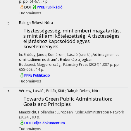
p.
pp. 61-67. , 7 p.
DOI
PPKE Publikáció
Tudományos
Balogh-Békesi, Nóra
2
Tisztességesség, mint emberi magatartás,
s mint állami kötelezettség
: A tisztességes
eljáráshoz kapcsolódó egyes
követelmények
In: Erdődy, János; Komáromi, László (szerk.)
„Ad imaginem et
similitudinem nostram” : Emberkép a jogban
Budapest, Magyarország :
Pázmány Press
(2024)
1,087 p.
pp.
655-668. , 14 p.
PPKE Publikáció
Tudományos
Vértesy, László
;
Pollák, Kitti
;
Balogh-Békesi, Nóra
3
Towards Green Public Administration:
Goals and Principles
Maastricht, Hollandia :
European Public Administration Network
(2024)
,
93 p.
DOI
Teljes dokumentum
Tudományos