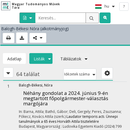
Magyar Tudományos Művek
hu
?
Tára
Balogh-Békesi Nóra
(alkotmányjog)
Adatlap
Listák
Táblázatok
64 találat
Idézetek száma
Balogh-Békesi, Nóra
1
Néhány gondolat a 2024. június 9-én
megtartott főpolgármester-választás
margójára
In: Barna, Attila; Bathó, Gábor; Deli, Gergely; Peres, Zsuzsanna;
Pókecz, Kovács Attila (szerk.)
Laudator temporis acti. Ünnepi
tanulmányok a 65 éves Horváth Attila tiszteletére
Budapest, Magyarország :
Ludovika Egyetemi Kiadó
(2024)
799