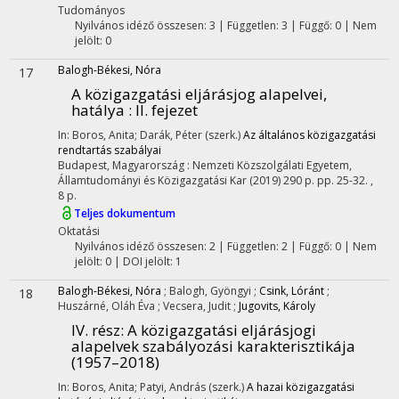
Tudományos
Nyilvános idéző összesen: 3
| Független: 3 | Függő: 0 | Nem
jelölt: 0
Balogh-Békesi, Nóra
17
A közigazgatási eljárásjog alapelvei,
hatálya : II. fejezet
In: Boros, Anita; Darák, Péter (szerk.)
Az általános közigazgatási
rendtartás szabályai
Budapest, Magyarország :
Nemzeti Közszolgálati Egyetem,
Államtudományi és Közigazgatási Kar
(2019)
290 p.
pp. 25-32. ,
8 p.
Teljes dokumentum
Oktatási
Nyilvános idéző összesen: 2
| Független: 2 | Függő: 0 | Nem
jelölt: 0 | DOI jelölt: 1
Balogh-Békesi, Nóra
;
Balogh, Gyöngyi
;
Csink, Lóránt
;
18
Huszárné, Oláh Éva
;
Vecsera, Judit
;
Jugovits, Károly
IV. rész: A közigazgatási eljárásjogi
alapelvek szabályozási karakterisztikája
(1957–2018)
In: Boros, Anita; Patyi, András (szerk.)
A hazai közigazgatási