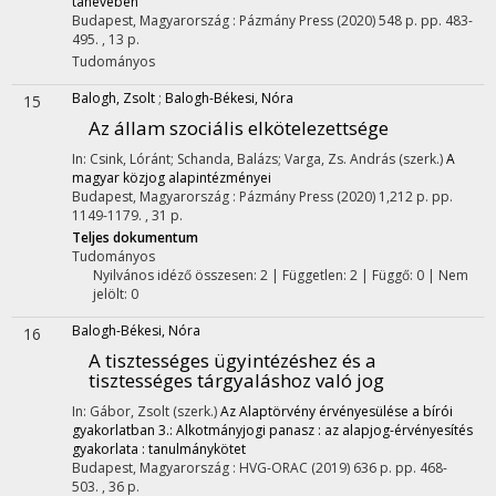
tanévében
Budapest, Magyarország :
Pázmány Press
(2020)
548 p.
pp. 483-
495. , 13 p.
Tudományos
Balogh, Zsolt
;
Balogh-Békesi, Nóra
15
Az állam szociális elkötelezettsége
In: Csink, Lóránt; Schanda, Balázs; Varga, Zs. András (szerk.)
A
magyar közjog alapintézményei
Budapest, Magyarország :
Pázmány Press
(2020)
1,212 p.
pp.
1149-1179. , 31 p.
Teljes dokumentum
Tudományos
Nyilvános idéző összesen: 2
| Független: 2 | Függő: 0 | Nem
jelölt: 0
Balogh-Békesi, Nóra
16
A tisztességes ügyintézéshez és a
tisztességes tárgyaláshoz való jog
In: Gábor, Zsolt (szerk.)
Az Alaptörvény érvényesülése a bírói
gyakorlatban 3.: Alkotmányjogi panasz : az alapjog-érvényesítés
gyakorlata : tanulmánykötet
Budapest, Magyarország :
HVG-ORAC
(2019)
636 p.
pp. 468-
503. , 36 p.