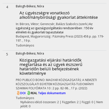
Balogh-Békesi, Nóra
4
Az ügyészségre vonatkozó
alkotmánybírósági gyakorlat áttekintése
In: Bérces, Viktor; Gerencsér, Balázs Szabolcs (szerk.)
Az
ügyészség az igazságszolgáltatás rendszerében : 150 év
elméleti és gyakorlati tapasztalatai
Budapest, Magyarország :
Pázmány Press
(2023)
458 p.
pp. 179-
197. , 19 p.
Tudományos
Balogh-Békesi, Nóra
5
Közigazgatási eljárási határidők
megtartása és az ügyek észszerű
határidőn belüli befejezésének
követelménye
PRO PUBLICO BONO: MAGYAR KÖZIGAZGATÁS; A NEMZETI
KÖZSZOLGÁLATI EGYETEM KÖZIGAZGATÁS-TUDOMÁNYI
SZAKMAI FOLYÓIRATA
10
:
2
pp. 82-98. , 17 p.
(2022)
DOI
REAL
Teljes dokumentum
Tudományos
Nyilvános idéző összesen: 2
| Független: 2 | Függő: 0 | Nem
jelölt: 0