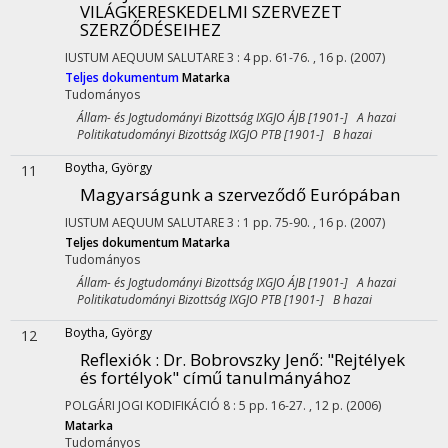
VILÁGKERESKEDELMI SZERVEZET
SZERZŐDÉSEIHEZ
IUSTUM AEQUUM SALUTARE
3
:
4
pp. 61-76. , 16 p.
(2007)
Teljes dokumentum
Matarka
Tudományos
Állam- és Jogtudományi Bizottság IXGJO ÁJB [1901-] A hazai
Politikatudományi Bizottság IXGJO PTB [1901-] B hazai
Boytha, György
11
Magyarságunk a szerveződő Európában
IUSTUM AEQUUM SALUTARE
3
:
1
pp. 75-90. , 16 p.
(2007)
Teljes dokumentum
Matarka
Tudományos
Állam- és Jogtudományi Bizottság IXGJO ÁJB [1901-] A hazai
Politikatudományi Bizottság IXGJO PTB [1901-] B hazai
Boytha, György
12
Reflexiók : Dr. Bobrovszky Jenő: "Rejtélyek
és fortélyok" című tanulmányához
POLGÁRI JOGI KODIFIKÁCIÓ
8
:
5
pp. 16-27. , 12 p.
(2006)
Matarka
Tudományos