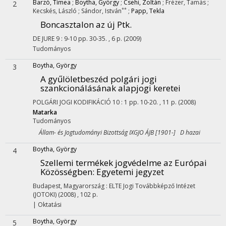
Barzó, Tímea
;
Boytha, György
;
Csehi, Zoltán
;
Frézer, Tamás
;
2
**
Kecskés, László
;
Sándor, István
;
Papp, Tekla
Boncasztalon az új Ptk.
DE JURE
9
:
9-10
pp. 30-35. , 6 p.
(2009)
Tudományos
Boytha, György
3
A gyűlöletbeszéd polgári jogi
szankcionálásának alapjogi keretei
POLGÁRI JOGI KODIFIKÁCIÓ
10
:
1
pp. 10-20. , 11 p.
(2008)
Matarka
Tudományos
Állam- és Jogtudományi Bizottság IXGJO ÁJB [1901-] D hazai
Boytha, György
4
Szellemi termékek jogvédelme az Európai
Közösségben
: Egyetemi jegyzet
Budapest, Magyarország :
ELTE Jogi Továbbképző Intézet
(JOTOKI)
(2008)
,
102 p.
|
Oktatási
Boytha, György
5