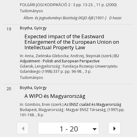
POLGÁRI JOGI KODIFIKÁCIÓ
2
:
3
pp. 13-23. , 11 p.
(2000)
Tudományos
Állam- és Jogtudományi Bizottság IXGJO ÁJB [1901-] D hazai
Boytha, György
19
Expected impact of the Eastward
Enlargement of the European Union on
Intellectual Property Law
In: Anna, Zielinska-Glebocka; Andrzej, Stepniak (szerk.)
EU
Adjustment - Polish and European Perspective
Gdansk, Lengyelország :
Fundacja Rozwoju Uniwersytetu
Gdańskiego
(1998)
337 p.
pp. 96-98. , 3 p.
Tudományos
Boytha, György
20
A WIPO és Magyarország
In: Gömbös, Ervin (szerk.)
Az ENSZ család és Magyarország
Budapest, Magyarország :
Magyar ENSZ Társaság
,
(1997)
pp.
161-168. , 8 p.
1 - 20