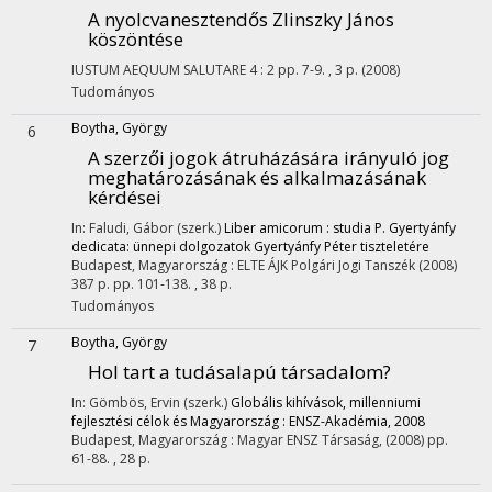
A nyolcvanesztendős Zlinszky János
köszöntése
IUSTUM AEQUUM SALUTARE
4
:
2
pp. 7-9. , 3 p.
(2008)
Tudományos
Boytha, György
6
A szerzői jogok átruházására irányuló jog
meghatározásának és alkalmazásának
kérdései
In: Faludi, Gábor (szerk.)
Liber amicorum : studia P. Gyertyánfy
dedicata: ünnepi dolgozatok Gyertyánfy Péter tiszteletére
Budapest, Magyarország :
ELTE ÁJK Polgári Jogi Tanszék
(2008)
387 p.
pp. 101-138. , 38 p.
Tudományos
Boytha, György
7
Hol tart a tudásalapú társadalom?
In: Gömbös, Ervin (szerk.)
Globális kihívások, millenniumi
fejlesztési célok és Magyarország : ENSZ-Akadémia, 2008
Budapest, Magyarország :
Magyar ENSZ Társaság
,
(2008)
pp.
61-88. , 28 p.