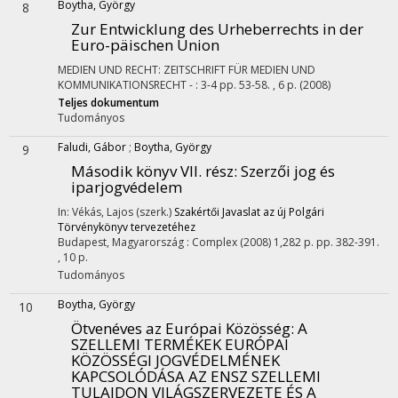
Boytha, György
8
Zur Entwicklung des Urheberrechts in der
Euro-päischen Union
MEDIEN UND RECHT: ZEITSCHRIFT FÜR MEDIEN UND
KOMMUNIKATIONSRECHT
-
:
3-4
pp. 53-58. , 6 p.
(2008)
Teljes dokumentum
Tudományos
Faludi, Gábor
;
Boytha, György
9
Második könyv VII. rész: Szerzői jog és
iparjogvédelem
In: Vékás, Lajos (szerk.)
Szakértői Javaslat az új Polgári
Törvénykönyv tervezetéhez
Budapest, Magyarország :
Complex
(2008)
1,282 p.
pp. 382-391.
, 10 p.
Tudományos
Boytha, György
10
Ötvenéves az Európai Közösség
: A
SZELLEMI TERMÉKEK EURÓPAI
KÖZÖSSÉGI JOGVÉDELMÉNEK
KAPCSOLÓDÁSA AZ ENSZ SZELLEMI
TULAJDON VILÁGSZERVEZETE ÉS A