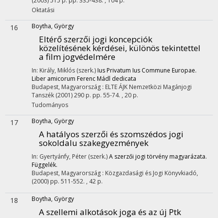
(2003)
515 p.
pp. 335-438. , 104 p.
Oktatási
Boytha, György
16
Eltérő szerzői jogi koncepciók
közelítésének kérdései, különös tekintettel
a film jogvédelmére
In: Király, Miklós (szerk.)
Ius Privatum Ius Commune Europae.
Liber amicorum Ferenc Mádl dedicata
Budapest, Magyarország :
ELTE ÁJK Nemzetközi Magánjogi
Tanszék
(2001)
290 p.
pp. 55-74. , 20 p.
Tudományos
Boytha, György
17
A hatályos szerzői és szomszédos jogi
sokoldalu szakegyezmények
In: Gyertyánfy, Péter (szerk.)
A szerzői jogi törvény magyarázata.
Függelék.
Budapest, Magyarország :
Közgazdasági és Jogi Könyvkiadó
,
(2000)
pp. 511-552. , 42 p.
Boytha, György
18
A szellemi alkotások joga és az új Ptk