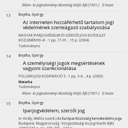
Állam- és Jogtudományi Bizottság IXGJO ÁJB [1901-] D hazai
Boytha, György
13
Az interneten hozzáférhető tartalom jogi
védelmének szerteágazó szabályozása
MAGYAR IPARJOGVÉDELMI ÉS SZERZŐI JOGI EGYESÜLET
KÖZLEMÉNYEI
41
:
1
pp. 77-91. , 15 p.
(2004)
Tudományos
Boytha, György
14
A személyiségi jogok megsértésének
vagyoni szankcionálása
POLGÁRI JOGI KODIFIKÁCIÓ
5
:
1
pp. 3-6. , 4 p.
(2003)
Matarka
Tudományos
Állam- és Jogtudományi Bizottság IXGJO ÁJB [1901-] D hazai
Boytha, György
15
Iparjogvédelem, szerzői jog
In: Király, Miklós (szerk.)
Az Európai Közösség kereskedelmi joga
Budapest, Magyarország :
Közgazdasági és Jogi Kiadó (KJK)