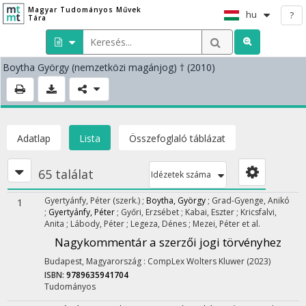
Magyar Tudományos Művek
hu
?
Tára
Boytha György
(nemzetközi magánjog)
† (2010)
Adatlap
Lista
Összefoglaló táblázat
65 találat
Idézetek száma
Gyertyánfy, Péter
(szerk.)
;
Boytha, György
;
Grad-Gyenge, Anikó
1
;
Gyertyánfy, Péter
;
Győri, Erzsébet
;
Kabai, Eszter
;
Kricsfalvi,
Anita
;
Lábody, Péter
;
Legeza, Dénes
;
Mezei, Péter
et al.
Nagykommentár a szerzői jogi törvényhez
Budapest, Magyarország :
CompLex Wolters Kluwer
(2023)
ISBN:
9789635941704
Tudományos