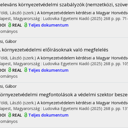
eleváns környezetvédelmi szabályzók (nemzetközi, szövet
Földi, László (szerk.)
A környezetvédelem kérdései a Magyar Honvéd
apest, Magyarország :
Ludovika Egyetemi Kiadó
(2025)
268 p.
pp. 71-
DOI
REAL
Teljes dokumentum
dományos
si, Gábor
 környezetvédelmi előírásoknak való megfelelés
Földi, László (szerk.)
A környezetvédelem kérdései a Magyar Honvéd
apest, Magyarország :
Ludovika Egyetemi Kiadó
(2025)
268 p.
pp. 105
DOI
REAL
Teljes dokumentum
dományos
si, Gábor
örnyezetvédelmi megfontolások a védelmi szektor beszer
Földi, László (szerk.)
A környezetvédelem kérdései a Magyar Honvéd
apest, Magyarország :
Ludovika Egyetemi Kiadó
(2025)
268 p.
pp. 131
DOI
REAL
Teljes dokumentum
dományos