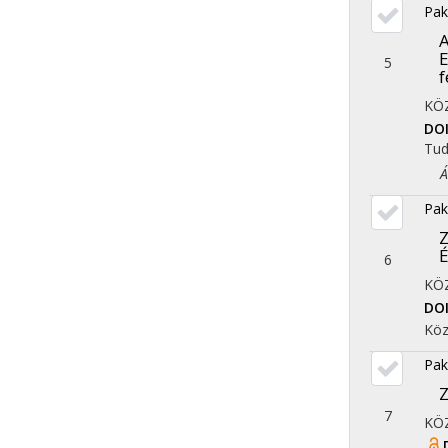
Pak
A
E
5
f
KÖ
DO
Tu
Áll
Pak
Z
É
6
KÖ
DO
Köz
Pak
Z
7
KÖ