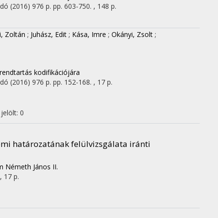
adó
(2016)
976 p.
pp. 603-750. , 148 p.
, Zoltán
;
Juhász, Edit
;
Kása, Imre
;
Okányi, Zsolt
;
rrendtartás kodifikációjára
adó
(2016)
976 p.
pp. 152-168. , 17 p.
elölt: 0
mi határozatának felülvizsgálata iránti
em Németh János II.
, 17 p.