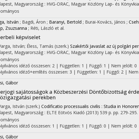
apest, Magyarország :
HVG-ORAC
,
Magyar Közlöny Lap- és Könyvki
dományos
ga, István
;
Bagdi, Áron
;
Baranyi, Bertold
;
Burai-Kovács, János
;
Csehi
p, Zsuzsanna
;
Réti, László
et al.
erbeli képviselet
 Varga, István; Éless, Tamás (szerk.)
Szakértői Javaslat az új polgári pe
apest, Magyarország :
HVG-ORAC
,
Magyar Közlöny Lap- és Könyvki
dományos
Nyilvános idéző összesen: 2
| Független: 1 | Függő: 1 | Nem jelölt: 0
Nyilvános idéző+említés összesen: 3
| Független: 1 | Függő: 2 | Nem j
si, Gábor
erjogi sajátosságok a Közbeszerzési Döntőbizottság érde
özigazgatási perekben
 Varga, István (szerk.)
Codificatio processualis civilis : Studia in Honor
apest, Magyarország :
ELTE Eötvös Kiadó
(2013)
539 p.
pp. 279-295. 
dományos
Nyilvános idéző összesen: 1
| Független: 1 | Függő: 0 | Nem jelölt: 0
si, Gábor