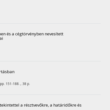
en és a cégtörvényben nevesített
ai
artásban
pp. 151-188. , 38 p.
ekintettel a résztvevőkre, a határidőkre és