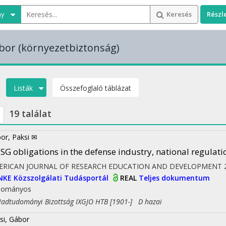
ny
Keresés
Részl
bor
(környezetbiztonság)
Listák
Összefoglaló táblázat
19 találat
or, Paksi ✉
SG obligations in the defense industry, national regulat
ERICAN JOURNAL OF RESEARCH EDUCATION AND DEVELOPMENT
NKE Közszolgálati Tudásportál
REAL
Teljes dokumentum
dományos
tudományi Bizottság IXGJO HTB [1901-] D hazai
si, Gábor