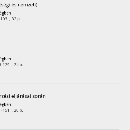
ségi és nemzeti)
ségben
103. , 32 p.
ségben
-129. , 24 p.
zési eljárásai során
ségben
-151. , 20 p.