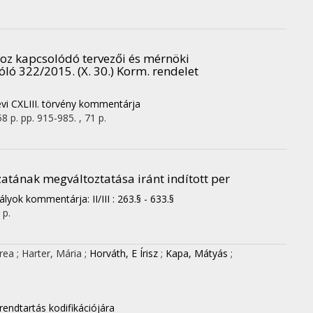
hoz kapcsolódó tervezői és mérnöki
óló 322/2015. (X. 30.) Korm. rendelet
évi CXLIII. törvény kommentárja
8 p.
pp. 915-985. , 71 p.
zatának megváltoztatása iránt indított per
yok kommentárja: II/III : 263.§ - 633.§
 p.
drea
;
Harter, Mária
;
Horváth, E Írisz
;
Kapa, Mátyás
;
rrendtartás kodifikációjára