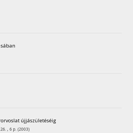
rásában
rorvoslat újjászületéséig
26. , 6 p.
(2003)