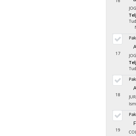
16
JOG
Te
Tu
Pak
A
17
JOG
Te
Tu
Pak
A
18
JU
Ism
Pak
F
19
CO