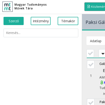
Magyar Tudományos
Közlemé
Művek Tára
Szerző
Intézmény
Témakör
Paksi Gá
Adatlap
Gab
E
1
AM
Tu
Had
Pak