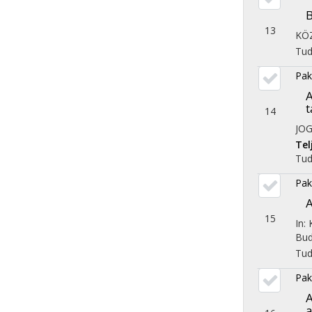
B
13
KÖ
Tu
Pak
A
t
14
JOG
Te
Tu
Pak
A
15
In: 
Bud
Tu
Pak
A
a