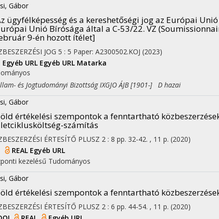
si, Gábor
z ügyfélképesség és a kereshetőségi jog az Európai Uni
urópai Unió Bírósága által a C-53/22. VZ (Soumissionnai
ebruár 9-én hozott ítélet]
ZBESZERZÉSI JOG
5
:
5
Paper: A2300502.KOJ
(2023)
I
Egyéb URL
Egyéb URL
Matarka
dományos
am- és Jogtudományi Bizottság IXGJO ÁJB [1901-] D hazai
si, Gábor
öld értékelési szempontok a fenntartható közbeszerzések
letciklusköltség-számítás
ZBESZERZÉSI ÉRTESÍTŐ PLUSZ
2
:
8
pp. 32-42. , 11 p.
(2020)
I
REAL
Egyéb URL
ponti kezelésű
Tudományos
si, Gábor
öld értékelési szempontok a fenntartható közbeszerzések
ZBESZERZÉSI ÉRTESÍTŐ PLUSZ
2
:
6
pp. 44-54. , 11 p.
(2020)
DOI
REAL
Egyéb URL