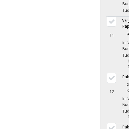
Bud
Tu
Var
Pap
P
11
In:
Bud
Tu
Pak
P
k
12
In:
Bud
Tu
Pak