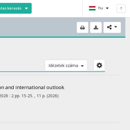
hu
etes keresés
?
Idézetek száma
ion and international outlook
2026
:
2
pp. 15-25. , 11 p.
(2026)