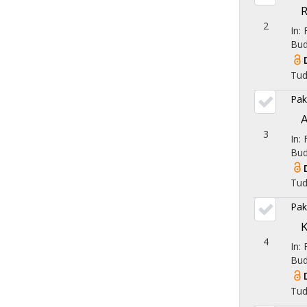
R
2
In: 
Bud
Tu
Pak
A
3
In: 
Bud
Tu
Pak
K
4
In: 
Bud
Tu