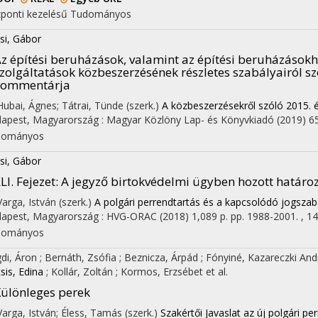
ponti kezelésű
Tudományos
si, Gábor
z építési beruházások, valamint az építési beruházások
zolgáltatások közbeszerzésének részletes szabályairól sz
kommentárja
 Hubai, Ágnes; Tátrai, Tünde (szerk.)
A közbeszerzésekről szóló 2015. 
apest, Magyarország :
Magyar Közlöny Lap- és Könyvkiadó
(2019)
65
dományos
si, Gábor
LI. Fejezet: A jegyző birtokvédelmi ügyben hozott határo
 Varga, István (szerk.)
A polgári perrendtartás és a kapcsolódó jogszabál
apest, Magyarország :
HVG-ORAC
(2018)
1,089 p.
pp. 1988-2001. , 14
dományos
di, Áron
;
Bernáth, Zsófia
;
Beznicza, Árpád
;
Fónyiné, Kazareczki An
sis, Edina
;
Kollár, Zoltán
;
Kormos, Erzsébet
et al.
on
ülönleges perek
 Varga, István; Éless, Tamás (szerk.)
Szakértői Javaslat az új polgári pe