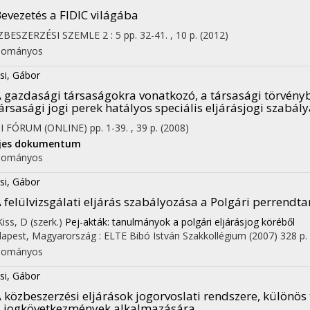
evezetés a FIDIC világába
ZBESZERZÉSI SZEMLE
2
:
5
pp. 32-41. , 10 p.
(2012)
dományos
si, Gábor
 gazdasági társaságokra vonatkozó, a társasági törvényb
ársasági jogi perek hatályos speciális eljárásjogi szabály
I FÓRUM (ONLINE)
pp. 1-39. , 39 p.
(2008)
ljes dokumentum
dományos
si, Gábor
 felülvizsgálati eljárás szabályozása a Polgári perrendt
Kiss, D (szerk.)
Pej-akták: tanulmányok a polgári eljárásjog köréből
apest, Magyarország :
ELTE Bibó István Szakkollégium
(2007)
328 p.
dományos
si, Gábor
 közbeszerzési eljárások jogorvoslati rendszere, különös t
 jogkövetkezmények alkalmazására