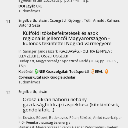
Egyetem (BGE)
(2025)
202 p.
pp. 34-41. , 8 p.
DOI
Egyéb URL
Tudományos
Engelberth, István
;
Csongrádi, Gyöngyi
;
Tóth, Arnold
;
Kálmán,
11
Botond Géza
Külföldi tőkebefektetések és azok
regionális jellemzői Magyarországon –
különös tekintettel Nógrád vármegyére
In: Sáringer, János (szerk.)
GAZDASÁG, POLITIKA ÉS NYELV :
ELEMZÉSEK ÉS ÖSSZEFÜGGÉSEK
Budapest, Magyarország :
Aposztróf Kiadó
(2024)
pp. 21-36. ,
16 p.
Kiadónál
NKE Közszolgálati Tudásportál
REAL
CorvinusKutatasok
Google scholar
Tudományos
Engelberth, István
12
Orosz-ukrán háború néhány
gazdaságföldrajzi aspektusa (kitekintések,
gondolatok…)
In: Kovács, Róbert; Bedekovics, Péter; Sükösd, Anikó (szerk.)
Ipar
4.0 - Fenntarthatóság és energia
Budapest, Magyarország :
Károli Gáspár Református Egyetem,