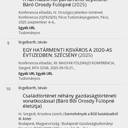
Báró Orosdy Fülöpné
(2025)
Konferencia előadás
,
IV. Országos Jelenkor-történeti
Konferencia (OJTK2025)
,
Pécsi Tudományegyetem, Pécs,
2025.szeptember 4–6.
,
Egyéb URL
Tudományos
Engelberth, István
9
EGY HATÁRMENTI KISVÁROS A 2020-AS
ÉVTIZEDBEN: SZÉCSÉNY
(2025)
Konferencia előadás
,
XII. MAGYAR FÖLDRAJZI KONFERENCIA
,
Szeged, MTA SZAB, 2025.09.18-21.
,
Egyéb URL
Egyéb URL
Tudományos
Engelberth, István
10
Családtörténet néhány gazdaságtörténeti
vonatkozással (Báró Bői Orosdy Fülöpné
életútja)
In: Szegedi, Krisztina (szerk.)
Szemelvények a BGE kutatásaiból
III. kötet
Budapest, Magyarország :
Budapesti Gazdaságtudományi