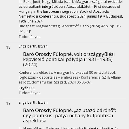
In: Beke, Judit; Nagy, Milada (szerk.)
Magyarország első évtizedei
az euroatlanti integrációban: Absztraktkötet = First decades of
Hungary in the European integration: Book of Abstracts :
Nemzetközi konferencia, Budapest, 2024. június 19. = Budapest,
19th June 2024
Budapest, Magyarország :
Aposztróf Kiadó
(2024)
42 p.
pp. 31-
32. , 2 p.
Tudományos
Engelberth, István
18
Báró Orosdy Fülöpné, volt országgyűlési
képviselő politikai pályája (1931–1935)
(2024)
Konferencia előadás
,
A magyar holokauszt 80 év távlatából.
Jogfosztás – deportálás – emlékezés - Konferencia
,
SZTE Állam-
és Jogtudományi Kar, Szeged, 2024.06.06-07.
,
Egyéb URL
Tudományos
Engelberth, István
19
Báró Orosdy Fülöpné, „az utazó bárónő”
:
egy politikusi pálya néhány külpolitikai
aspektusa
In: Nagy, Milada; Sáringer, János (szerk.)
Stratégia, identitás és