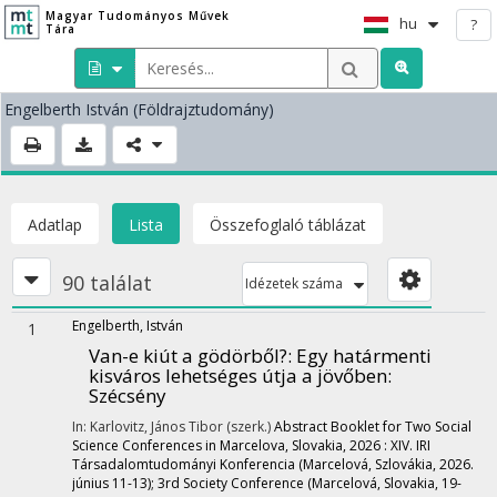
Magyar Tudományos Művek
hu
?
Tára
Engelberth István
(Földrajztudomány)
Adatlap
Lista
Összefoglaló táblázat
90 találat
Idézetek száma
Engelberth, István
1
Van-e kiút a gödörből?
: Egy határmenti
kisváros lehetséges útja a jövőben:
Szécsény
In: Karlovitz, János Tibor (szerk.)
Abstract Booklet for Two Social
Science Conferences in Marcelova, Slovakia, 2026 : XIV. IRI
Társadalomtudományi Konferencia (Marcelová, Szlovákia, 2026.
június 11-13); 3rd Society Conference (Marcelová, Slovakia, 19-