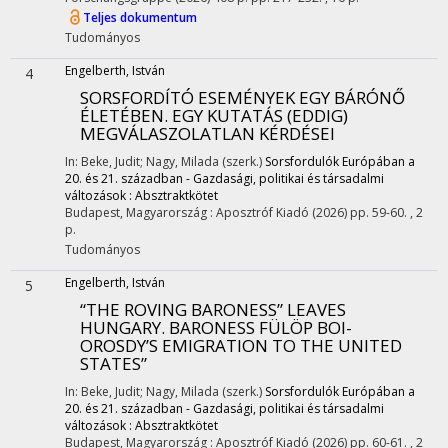
Teljes dokumentum
Tudományos
Engelberth, István
4
SORSFORDÍTÓ ESEMÉNYEK EGY BÁRÓNŐ
ÉLETÉBEN. EGY KUTATÁS (EDDIG)
MEGVÁLASZOLATLAN KÉRDÉSEI
In: Beke, Judit; Nagy, Milada (szerk.)
Sorsfordulók Európában a
20. és 21. században - Gazdasági, politikai és társadalmi
változások : Absztraktkötet
Budapest, Magyarország :
Aposztróf Kiadó
(2026)
pp. 59-60. , 2
p.
Tudományos
Engelberth, István
5
“THE ROVING BARONESS” LEAVES
HUNGARY. BARONESS FÜLÖP BOI-
OROSDY’S EMIGRATION TO THE UNITED
STATES”
In: Beke, Judit; Nagy, Milada (szerk.)
Sorsfordulók Európában a
20. és 21. században - Gazdasági, politikai és társadalmi
változások : Absztraktkötet
Budapest, Magyarország :
Aposztróf Kiadó
(2026)
pp. 60-61. , 2