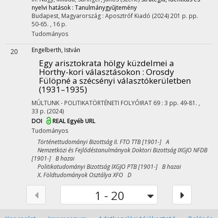
nyelvi hatások : Tanulmánygyűjtemény
Budapest, Magyarország :
Aposztróf Kiadó
(2024)
201 p.
pp.
50-65. , 16 p.
Tudományos
Engelberth, István
20
Egy arisztokrata hölgy küzdelmei a
Horthy-kori választásokon : Orosdy
Fülöpné a szécsényi választókerületben
(1931–1935)
MÚLTUNK - POLITIKATÖRTÉNETI FOLYÓIRAT
69
:
3
pp. 49-81. ,
33 p.
(2024)
DOI
REAL
Egyéb URL
Tudományos
Történettudományi Bizottság II. FTO TTB [1901-] A
Nemzetközi és Fejlődéstanulmányok Doktori Bizottság IXGJO NFDB
[1901-] B hazai
Politikatudományi Bizottság IXGJO PTB [1901-] B hazai
X. Földtudományok Osztálya XFO D
1 - 20