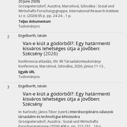
20 June 2026)
Grosspetersdorf, Ausztria,
Marcelová, Szlovákia :
Sozial und
Wirtschafts Forschungsgruppe
,
International Research Institute
s.r.o.
(2026)
65 p.
pp. 24-24. , 1 p.
Teljes dokumentum
Tudományos
Engelberth, István
2
Van-e kiút a gödörből?
: Egy határmenti
kisváros lehetséges útja a jövőben:
Szécsény
(2026)
Konferencia előadás
,
XIV. IRI Társadalomtudományi
Konferencia
,
Marcelová, Szlovákia, 2026. június 11-13.
,
Egyéb URL
Tudományos
Engelberth, István
3
Van-e kiút a gödörből?
: Egy határmenti
kisváros lehetséges útja a jövőben:
Szécsény
In: Karlovitz, János Tibor (szerk.)
Interdiszciplináris válaszok
társadalmi és technológiai kihívásokra
Grosspetersdorf, Ausztria :
Sozial und Wirtschafts
Forschungsgruppe
(2026)
408 p.
pp. 217-232. , 16 p.