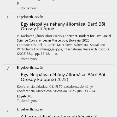
p.
Tudományos
Engelberth, István
6
Egy életpálya néhány állomása: Báró Bői
Orosdy Fülöpné
In: Karlovitz, János Tibor (szerk.)
Abstract Booklet for Two Social
Science Conferences in Marcelova, Slovakia, 2025
Grosspetersdorf, Ausztria,
Marcelová, Szlovákia :
Sozial und
Wirtschafts Forschungsgruppe
,
International Research Institute
(2025)
58 p.
pp. 18-18. , 1 p.
Tudományos
Engelberth, István
7
Egy életpálya néhány állomása: Báró Bői
Orosdy Fülöpné
(2025)
Konferencia előadás
,
XIII. IRI Társadalomtudományi
Konferencia
,
Marcelová, Szlovákia, 2025. június 12-14.
,
Egyéb URL
Tudományos
Engelberth, István
8
A harmadik női parlamenti képviselő.