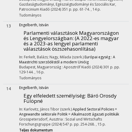
Gazdaságtudományi, Egészségtudományi és Szociális Kar
,
Patrocinium Kiadó
(2024)
351 p.
pp. 61-74. , 14 p.
Tudományos
Engelberth, István
13
Parlamenti választások Magyarországon
és Lengyelországban
: (A 2022-es magyar
és a 2023-as lengyel parlamenti
választások öszszehasonlítása)
In: Ferkelt, Balázs; Nagy, Milada (szerk.)
Európai egység : A
Maastrichti szerződéstől a modern Unióig
Budapest, Magyarország :
Aposztróf Kiadó
(2024)
301 p.
pp.
129-144. , 16 p.
Tudományos
Engelberth, István
14
Egy elfeledett személyiség: Báró Orosdy
Fülöpné
In: Karlovitz, János Tibor (szerk.)
Applied Sectoral Policies =
Angewandte sektorale Politik = Alkalmazott ágazati politikák
Grosspetersdorf, Ausztria :
Sozial und Wirtschafts
Forschungsgruppe
(2024)
547 p.
pp. 254-268. , 15 p.
Teljes dokumentum