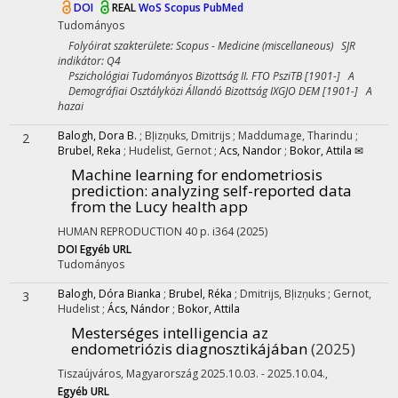
DOI
REAL
WoS
Scopus
PubMed
Tudományos
Folyóirat szakterülete: Scopus - Medicine (miscellaneous) SJR
indikátor: Q4
Pszichológiai Tudományos Bizottság II. FTO PsziTB [1901-] A
Demográfiai Osztályközi Állandó Bizottság IXGJO DEM [1901-] A
hazai
Balogh, Dora B.
;
Bļizņuks, Dmitrijs
;
Maddumage, Tharindu
;
2
Brubel, Reka
;
Hudelist, Gernot
;
Acs, Nandor
;
Bokor, Attila ✉
Machine learning for endometriosis
prediction: analyzing self-reported data
from the Lucy health app
HUMAN REPRODUCTION
40
p. i364
(2025)
DOI
Egyéb URL
Tudományos
Balogh, Dóra Bianka
;
Brubel, Réka
;
Dmitrijs, Bļizņuks
;
Gernot,
3
Hudelist
;
Ács, Nándor
;
Bokor, Attila
Mesterséges intelligencia az
endometriózis diagnosztikájában
(2025)
Tiszaújváros, Magyarország 2025.10.03. - 2025.10.04.
,
Egyéb URL