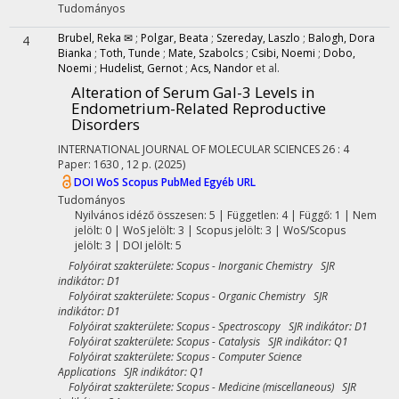
Tudományos
Brubel, Reka ✉
;
Polgar, Beata
;
Szereday, Laszlo
;
Balogh, Dora
4
Bianka
;
Toth, Tunde
;
Mate, Szabolcs
;
Csibi, Noemi
;
Dobo,
Noemi
;
Hudelist, Gernot
;
Acs, Nandor
et al.
Alteration of Serum Gal-3 Levels in
Endometrium-Related Reproductive
Disorders
INTERNATIONAL JOURNAL OF MOLECULAR SCIENCES
26
:
4
Paper: 1630 , 12 p.
(2025)
DOI
WoS
Scopus
PubMed
Egyéb URL
Tudományos
Nyilvános idéző összesen: 5
| Független: 4 | Függő: 1 | Nem
jelölt: 0 | WoS jelölt: 3 | Scopus jelölt: 3 | WoS/Scopus
jelölt: 3 | DOI jelölt: 5
Folyóirat szakterülete: Scopus - Inorganic Chemistry SJR
indikátor: D1
Folyóirat szakterülete: Scopus - Organic Chemistry SJR
indikátor: D1
Folyóirat szakterülete: Scopus - Spectroscopy SJR indikátor: D1
Folyóirat szakterülete: Scopus - Catalysis SJR indikátor: Q1
Folyóirat szakterülete: Scopus - Computer Science
Applications SJR indikátor: Q1
Folyóirat szakterülete: Scopus - Medicine (miscellaneous) SJR