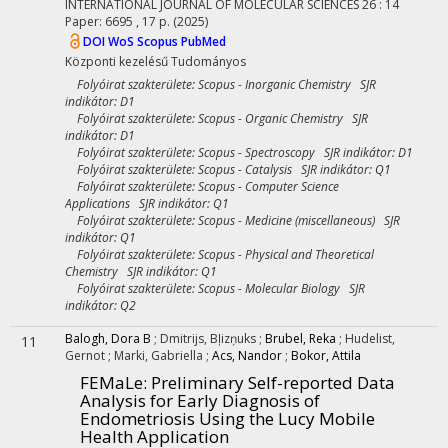
INTERNATIONAL JOURNAL OF MOLECULAR SCIENCES
26
:
14
Paper: 6695 , 17 p.
(2025)
DOI
WoS
Scopus
PubMed
Központi kezelésű
Tudományos
Folyóirat szakterülete: Scopus - Inorganic Chemistry SJR
indikátor: D1
Folyóirat szakterülete: Scopus - Organic Chemistry SJR
indikátor: D1
Folyóirat szakterülete: Scopus - Spectroscopy SJR indikátor: D1
Folyóirat szakterülete: Scopus - Catalysis SJR indikátor: Q1
Folyóirat szakterülete: Scopus - Computer Science
Applications SJR indikátor: Q1
Folyóirat szakterülete: Scopus - Medicine (miscellaneous) SJR
indikátor: Q1
Folyóirat szakterülete: Scopus - Physical and Theoretical
Chemistry SJR indikátor: Q1
Folyóirat szakterülete: Scopus - Molecular Biology SJR
indikátor: Q2
Balogh, Dora B
;
Dmitrijs, Bļizņuks
;
Brubel, Reka
;
Hudelist,
11
Gernot
;
Marki, Gabriella
;
Acs, Nandor
;
Bokor, Attila
FEMaLe: Preliminary Self-reported Data
Analysis for Early Diagnosis of
Endometriosis Using the Lucy Mobile
Health Application