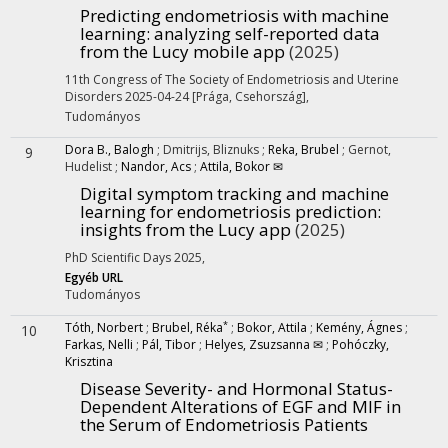
Predicting endometriosis with machine
learning: analyzing self-reported data
from the Lucy mobile app
(2025)
11th Congress of The Society of Endometriosis and Uterine
Disorders 2025-04-24 [Prága, Csehország]
,
Tudományos
Dora B., Balogh
;
Dmitrijs, Bliznuks
;
Reka, Brubel
;
Gernot,
9
Hudelist
;
Nandor, Acs
;
Attila, Bokor ✉
Digital symptom tracking and machine
learning for endometriosis prediction:
insights from the Lucy app
(2025)
PhD Scientific Days 2025
,
Egyéb URL
Tudományos
*
Tóth, Norbert
;
Brubel, Réka
;
Bokor, Attila
;
Kemény, Ágnes
;
10
Farkas, Nelli
;
Pál, Tibor
;
Helyes, Zsuzsanna ✉
;
Pohóczky,
Krisztina
Disease Severity- and Hormonal Status-
Dependent Alterations of EGF and MIF in
the Serum of Endometriosis Patients