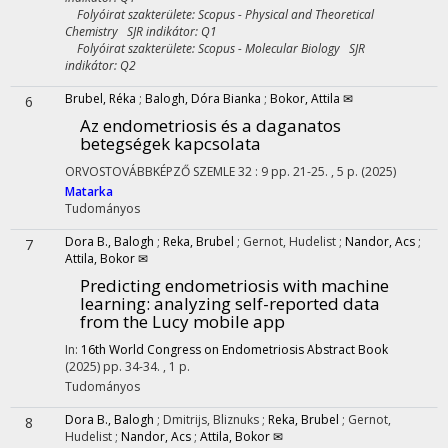
Folyóirat szakterülete: Scopus - Physical and Theoretical
Chemistry SJR indikátor: Q1
Folyóirat szakterülete: Scopus - Molecular Biology SJR
indikátor: Q2
Brubel, Réka
;
Balogh, Dóra Bianka
;
Bokor, Attila ✉
6
Az endometriosis és a daganatos
betegségek kapcsolata
ORVOSTOVÁBBKÉPZŐ SZEMLE
32
:
9
pp. 21-25. , 5 p.
(2025)
Matarka
Tudományos
Dora B., Balogh
;
Reka, Brubel
;
Gernot, Hudelist
;
Nandor, Acs
;
7
Attila, Bokor ✉
Predicting endometriosis with machine
learning: analyzing self-reported data
from the Lucy mobile app
In:
16th World Congress on Endometriosis Abstract Book
(2025)
pp. 34-34. , 1 p.
Tudományos
Dora B., Balogh
;
Dmitrijs, Bliznuks
;
Reka, Brubel
;
Gernot,
8
Hudelist
;
Nandor, Acs
;
Attila, Bokor ✉