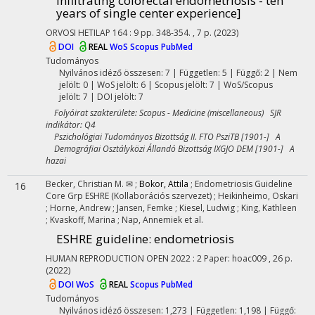
infiltrating colorectal endometriosis - ten
years of single center experience]
ORVOSI HETILAP
164
:
9
pp. 348-354. , 7 p.
(2023)
DOI
REAL
WoS
Scopus
PubMed
Tudományos
Nyilvános idéző összesen: 7
| Független: 5 | Függő: 2 | Nem
jelölt: 0 | WoS jelölt: 6 | Scopus jelölt: 7 | WoS/Scopus
jelölt: 7 | DOI jelölt: 7
Folyóirat szakterülete: Scopus - Medicine (miscellaneous) SJR
indikátor: Q4
Pszichológiai Tudományos Bizottság II. FTO PsziTB [1901-] A
Demográfiai Osztályközi Állandó Bizottság IXGJO DEM [1901-] A
hazai
Becker, Christian M. ✉
;
Bokor, Attila
;
Endometriosis Guideline
16
Core Grp ESHRE
(Kollaborációs szervezet)
;
Heikinheimo, Oskari
;
Horne, Andrew
;
Jansen, Femke
;
Kiesel, Ludwig
;
King, Kathleen
;
Kvaskoff, Marina
;
Nap, Annemiek
et al.
ESHRE guideline: endometriosis
HUMAN REPRODUCTION OPEN
2022
:
2
Paper: hoac009 , 26 p.
(2022)
DOI
WoS
REAL
Scopus
PubMed
Tudományos
Nyilvános idéző összesen: 1,273
| Független: 1,198 | Függő: