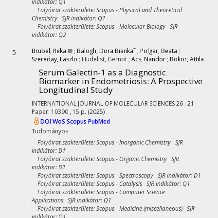
indikátor: Q1
Folyóirat szakterülete: Scopus - Physical and Theoretical
Chemistry SJR indikátor: Q1
Folyóirat szakterülete: Scopus - Molecular Biology SJR
indikátor: Q2
*
Brubel, Reka ✉
;
Balogh, Dora Bianka
;
Polgar, Beata
;
5
Szereday, Laszlo
;
Hudelist, Gernot
;
Acs, Nandor
;
Bokor, Attila
Serum Galectin-1 as a Diagnostic
Biomarker in Endometriosis: A Prospective
Longitudinal Study
INTERNATIONAL JOURNAL OF MOLECULAR SCIENCES
26
:
21
Paper: 10390 , 15 p.
(2025)
DOI
WoS
Scopus
PubMed
Tudományos
Folyóirat szakterülete: Scopus - Inorganic Chemistry SJR
indikátor: D1
Folyóirat szakterülete: Scopus - Organic Chemistry SJR
indikátor: D1
Folyóirat szakterülete: Scopus - Spectroscopy SJR indikátor: D1
Folyóirat szakterülete: Scopus - Catalysis SJR indikátor: Q1
Folyóirat szakterülete: Scopus - Computer Science
Applications SJR indikátor: Q1
Folyóirat szakterülete: Scopus - Medicine (miscellaneous) SJR
indikátor: Q1