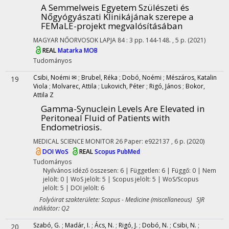
A Semmelweis Egyetem Szülészeti és
Nőgyógyászati Klinikájának szerepe a
FEMaLE-projekt megvalósításában
MAGYAR NŐORVOSOK LAPJA
84
:
3
pp. 144-148. , 5 p.
(2021)
REAL
Matarka
MOB
Tudományos
Csibi, Noémi ✉
;
Brubel, Réka
;
Dobó, Noémi
;
Mészáros, Katalin
19
Viola
;
Molvarec, Attila
;
Lukovich, Péter
;
Rigó, János
;
Bokor,
Attila Z
Gamma-Synuclein Levels Are Elevated in
Peritoneal Fluid of Patients with
Endometriosis.
MEDICAL SCIENCE MONITOR
26
Paper: e922137 , 6 p.
(2020)
DOI
WoS
REAL
Scopus
PubMed
Tudományos
Nyilvános idéző összesen: 6
| Független: 6 | Függő: 0 | Nem
jelölt: 0 | WoS jelölt: 5 | Scopus jelölt: 5 | WoS/Scopus
jelölt: 5 | DOI jelölt: 6
Folyóirat szakterülete: Scopus - Medicine (miscellaneous) SJR
indikátor: Q2
Szabó, G.
;
Madár, I.
;
Ács, N.
;
Rigó, J.
;
Dobó, N.
;
Csibi, N.
;
20