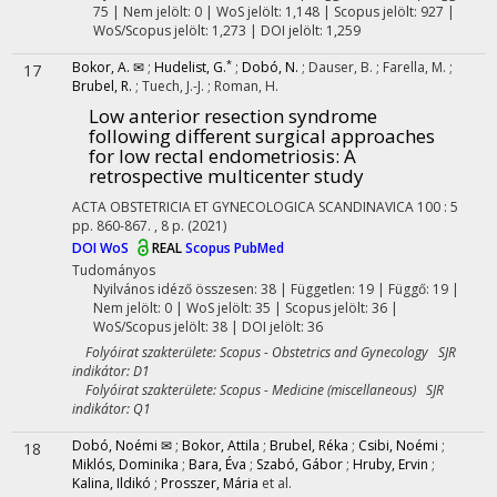
75 | Nem jelölt: 0 | WoS jelölt: 1,148 | Scopus jelölt: 927 |
WoS/Scopus jelölt: 1,273 | DOI jelölt: 1,259
*
Bokor, A. ✉
;
Hudelist, G.
;
Dobó, N.
;
Dauser, B.
;
Farella, M.
;
17
Brubel, R.
;
Tuech, J.-J.
;
Roman, H.
Low anterior resection syndrome
following different surgical approaches
for low rectal endometriosis: A
retrospective multicenter study
ACTA OBSTETRICIA ET GYNECOLOGICA SCANDINAVICA
100
:
5
pp. 860-867. , 8 p.
(2021)
DOI
WoS
REAL
Scopus
PubMed
Tudományos
Nyilvános idéző összesen: 38
| Független: 19 | Függő: 19 |
Nem jelölt: 0 | WoS jelölt: 35 | Scopus jelölt: 36 |
WoS/Scopus jelölt: 38 | DOI jelölt: 36
Folyóirat szakterülete: Scopus - Obstetrics and Gynecology SJR
indikátor: D1
Folyóirat szakterülete: Scopus - Medicine (miscellaneous) SJR
indikátor: Q1
Dobó, Noémi ✉
;
Bokor, Attila
;
Brubel, Réka
;
Csibi, Noémi
;
18
Miklós, Dominika
;
Bara, Éva
;
Szabó, Gábor
;
Hruby, Ervin
;
Kalina, Ildikó
;
Prosszer, Mária
et al.