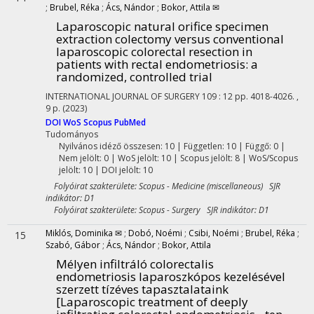
;
Brubel, Réka
;
Ács, Nándor
;
Bokor, Attila ✉
Laparoscopic natural orifice specimen
extraction colectomy versus conventional
laparoscopic colorectal resection in
patients with rectal endometriosis: a
randomized, controlled trial
INTERNATIONAL JOURNAL OF SURGERY
109
:
12
pp. 4018-4026. ,
9 p.
(2023)
DOI
WoS
Scopus
PubMed
Tudományos
Nyilvános idéző összesen: 10
| Független: 10 | Függő: 0 |
Nem jelölt: 0 | WoS jelölt: 10 | Scopus jelölt: 8 | WoS/Scopus
jelölt: 10 | DOI jelölt: 10
Folyóirat szakterülete: Scopus - Medicine (miscellaneous) SJR
indikátor: D1
Folyóirat szakterülete: Scopus - Surgery SJR indikátor: D1
Miklós, Dominika ✉
;
Dobó, Noémi
;
Csibi, Noémi
;
Brubel, Réka
;
15
Szabó, Gábor
;
Ács, Nándor
;
Bokor, Attila
Mélyen infiltráló colorectalis
endometriosis laparoszkópos kezelésével
szerzett tízéves tapasztalataink
[Laparoscopic treatment of deeply