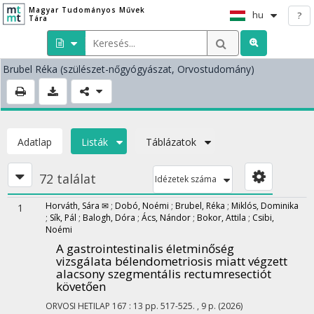
Magyar Tudományos Művek
hu
?
Tára
Brubel Réka
(szülészet-nőgyógyászat, Orvostudomány)
Adatlap
Listák
Táblázatok
72 találat
Idézetek száma
Horváth, Sára ✉
;
Dobó, Noémi
;
Brubel, Réka
;
Miklós, Dominika
1
;
Sík, Pál
;
Balogh, Dóra
;
Ács, Nándor
;
Bokor, Attila
;
Csibi,
Noémi
A gastrointestinalis életminőség
vizsgálata bélendometriosis miatt végzett
alacsony szegmentális rectumresectiót
követően
ORVOSI HETILAP
167
:
13
pp. 517-525. , 9 p.
(2026)