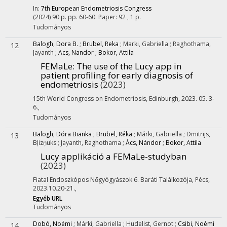
In:
7th European Endometriosis Congress
(2024)
90 p.
pp. 60-60. Paper: 92 , 1 p.
Tudományos
Balogh, Dora B.
;
Brubel, Reka
;
Marki, Gabriella
;
Raghothama,
12
Jayanth
;
Acs, Nandor
;
Bokor, Attila
FEMaLe: The use of the Lucy app in
patient profiling for early diagnosis of
endometriosis
(2023)
15th World Congress on Endometriosis
,
Edinburgh, 2023. 05. 3-
6.
,
Tudományos
Balogh, Dóra Bianka
;
Brubel, Réka
;
Márki, Gabriella
;
Dmitrijs,
13
Bļizņuks
;
Jayanth, Raghothama
;
Ács, Nándor
;
Bokor, Attila
Lucy applikáció a FEMaLe-studyban
(2023)
Fiatal Endoszkópos Nőgyógyászok 6. Baráti Találkozója
,
Pécs,
2023.10.20-21.
,
Egyéb URL
Tudományos
Dobó, Noémi
;
Márki, Gabriella
;
Hudelist, Gernot
;
Csibi, Noémi
14