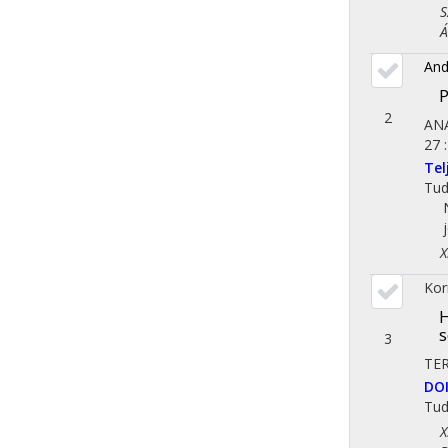
Szo
Áll
And
P
2
ANA
27
Te
Tu
X. 
Kor
H
s
3
TER
DO
Tu
X. 