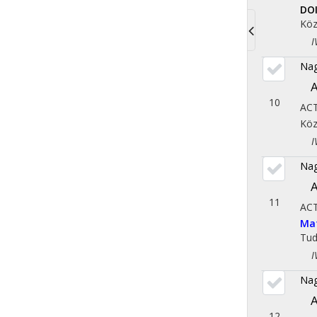
DO
Köz
IV.
Toggle
Nag
navigati
A
10
AC
Köz
IV.
Nag
A
11
AC
Ma
Tu
IV.
Nag
A
12