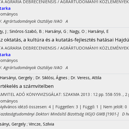
TA AGRARIA DEBRECENIENSIS / AGRÁRTUDOMÁNYI KÖZLEMÉNYEK
tarka
dományos
 Agrártudományok Osztálya IVAO A
y, J
;
Sinóros-Szabó, B
;
Harsányi, G
;
Nagy, O
;
Harsányi, E
z oktatás, a kultúra és a kutatás-fejlesztés hatásai Ha
TA AGRARIA DEBRECENIENSIS / AGRÁRTUDOMÁNYI KÖZLEMÉNYEK
tarka
dományos
 Agrártudományok Osztálya IVAO A
 Harsányi, Gergely
;
Dr. Siklósi, Ágnes
;
Dr. Veress, Attila
rtékelés a számvitelben
ÁMVITEL ADÓ KÖNYVVIZSGÁLAT: SZAKMA
2013
:
12
pp. 558-559. , 2
dományos
Nyilvános idéző összesen: 4
| Független: 3 | Függő: 1 | Nem jelölt: 0 |
daságtudományi Doktori Minősítő Bizottság IXGJO GMB [1901-] D h
sányi, Gergely
;
Vincze, Szilvia