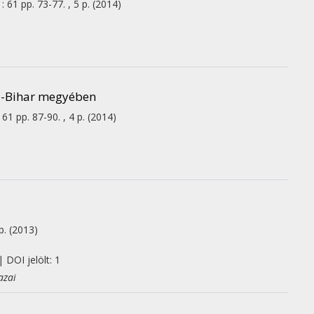
:
61
pp. 73-77. , 5 p.
(2014)
jdú-Bihar megyében
61
pp. 87-90. , 4 p.
(2014)
 p.
(2013)
 DOI jelölt: 1
azai