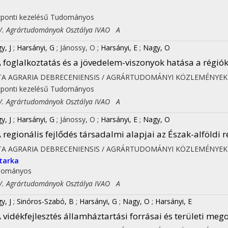
I
ponti kezelésű
Tudományos
 Agrártudományok Osztálya IVAO A
y, J
;
Harsányi, G
;
Jánossy, O
;
Harsányi, E
;
Nagy, O
on
 foglalkoztatás és a jövedelem-viszonyok hatása a régiók
TA AGRARIA DEBRECENIENSIS / AGRÁRTUDOMÁNYI KÖZLEMÉNYEK
ponti kezelésű
Tudományos
 Agrártudományok Osztálya IVAO A
y, J
;
Harsányi, G
;
Jánossy, O
;
Harsányi, E
;
Nagy, O
 regionális fejlődés társadalmi alapjai az Észak-alföldi 
TA AGRARIA DEBRECENIENSIS / AGRÁRTUDOMÁNYI KÖZLEMÉNYEK
tarka
dományos
 Agrártudományok Osztálya IVAO A
y, J
;
Sinóros-Szabó, B
;
Harsányi, G
;
Nagy, O
;
Harsányi, E
 vidékfejlesztés államháztartási forrásai és területi meg