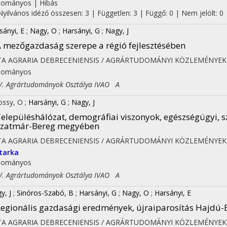
dományos
|
Hibás
Nyilvános idéző összesen: 3
| Független: 3 | Függő: 0 | Nem jelölt: 0 |
sányi, E
;
Nagy, O
;
Harsányi, G
;
Nagy, J
 mezőgazdaság szerepe a régió fejlesztésében
TA AGRARIA DEBRECENIENSIS / AGRÁRTUDOMÁNYI KÖZLEMÉNYEK
dományos
 Agrártudományok Osztálya IVAO A
ossy, O
;
Harsányi, G
;
Nagy, J
elepüléshálózat, demográfiai viszonyok, egészségügyi, szo
Szatmár-Bereg megyében
TA AGRARIA DEBRECENIENSIS / AGRÁRTUDOMÁNYI KÖZLEMÉNYEK
tarka
dományos
 Agrártudományok Osztálya IVAO A
y, J
;
Sinóros-Szabó, B
;
Harsányi, G
;
Nagy, O
;
Harsányi, E
egionális gazdasági eredmények, újraiparosítás Hajdú
TA AGRARIA DEBRECENIENSIS / AGRÁRTUDOMÁNYI KÖZLEMÉNYEK