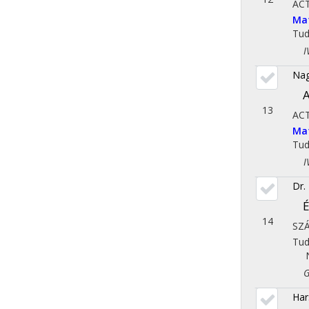
AC
Ma
Tu
IV.
Nag
A
13
AC
Ma
Tu
IV.
Dr.
É
14
SZ
Tu
Gaz
Har