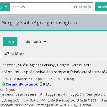
ny
Keresés
Részl
 Gergely Zsolt
(Agrárgazdaságtan)
Lista
Táblázatok
47 találat
, Krisztina
;
Siklósi, Ágnes
;
Harsányi, Gergely
;
Veress, Attila
 számviteli képzés helye és szerepe a felsőoktatás straté
ZETÉSTUDOMÁNY
51
:
2
pp. 32-45. , 14 p.
(2020)
I
CorvinusKutatasok
REAL
dományos
Nyilvános idéző összesen: 4
| Független: 4 | Függő: 0 | Nem jelölt: 0 |
daságtudományi Doktori Minősítő Bizottság IXGJO GMB [1901-] A h
ionális Tudományok Bizottsága IXGJO RTB [1901-] C hazai