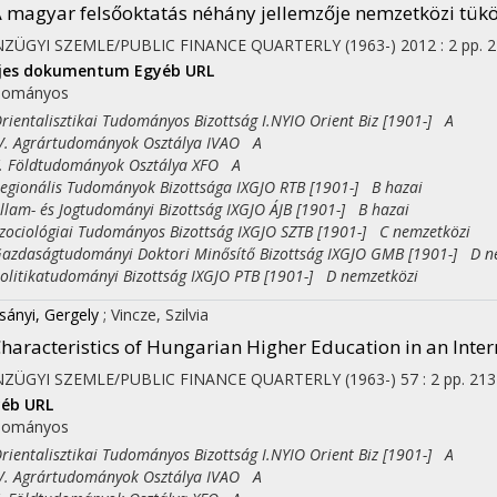
 magyar felsőoktatás néhány jellemzője nemzetközi tük
ZÜGYI SZEMLE/PUBLIC FINANCE QUARTERLY (1963-)
2012
:
2
pp. 2
ljes dokumentum
Egyéb URL
dományos
entalisztikai Tudományos Bizottság I.NYIO Orient Biz [1901-] A
 Agrártudományok Osztálya IVAO A
Földtudományok Osztálya XFO A
ionális Tudományok Bizottsága IXGJO RTB [1901-] B hazai
am- és Jogtudományi Bizottság IXGJO ÁJB [1901-] B hazai
ciológiai Tudományos Bizottság IXGJO SZTB [1901-] C nemzetközi
daságtudományi Doktori Minősítő Bizottság IXGJO GMB [1901-] D n
itikatudományi Bizottság IXGJO PTB [1901-] D nemzetközi
sányi, Gergely
;
Vincze, Szilvia
haracteristics of Hungarian Higher Education in an Inter
ZÜGYI SZEMLE/PUBLIC FINANCE QUARTERLY (1963-)
57
:
2
pp. 213
éb URL
dományos
entalisztikai Tudományos Bizottság I.NYIO Orient Biz [1901-] A
 Agrártudományok Osztálya IVAO A