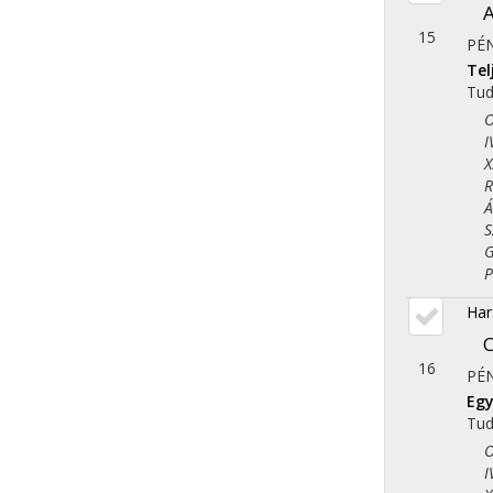
A
15
PÉN
Te
Tu
Ori
IV.
X. 
Reg
Áll
Szo
Gaz
Pol
Har
C
16
PÉN
Egy
Tu
Ori
IV.