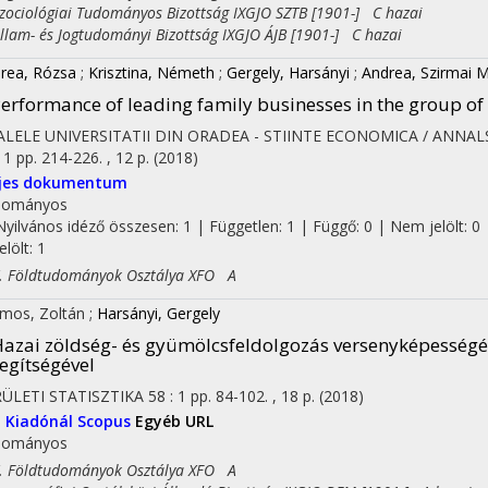
ciológiai Tudományos Bizottság IXGJO SZTB [1901-] C hazai
am- és Jogtudományi Bizottság IXGJO ÁJB [1901-] C hazai
rea, Rózsa
;
Krisztina, Németh
;
Gergely, Harsányi
;
Andrea, Szirmai 
erformance of leading family businesses in the group 
LELE UNIVERSITATII DIN ORADEA - STIINTE ECONOMICA / ANNAL
:
1
pp. 214-226. , 12 p.
(2018)
ljes dokumentum
dományos
Nyilvános idéző összesen: 1
| Független: 1 | Függő: 0 | Nem jelölt: 0 
jelölt: 1
Földtudományok Osztálya XFO A
mos, Zoltán
;
Harsányi, Gergely
azai zöldség- és gyümölcsfeldolgozás versenyképességé
egítségével
ÜLETI STATISZTIKA
58
:
1
pp. 84-102. , 18 p.
(2018)
I
Kiadónál
Scopus
Egyéb URL
dományos
Földtudományok Osztálya XFO A