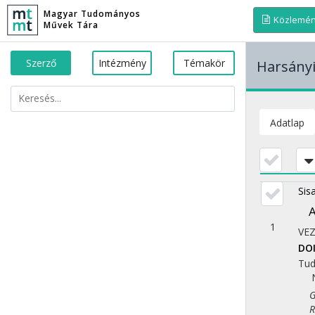
Magyar Tudományos
Közlemé
Művek Tára
Szerző
Intézmény
Témakör
Harsányi
Adatlap
Sisa
A
1
VE
DO
Tu
Gaz
Reg