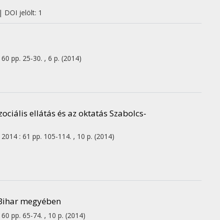
 DOI jelölt: 1
60
pp. 25-30. , 6 p.
(2014)
ciális ellátás és az oktatás Szabolcs-
2014
:
61
pp. 105-114. , 10 p.
(2014)
-Bihar megyében
60
pp. 65-74. , 10 p.
(2014)