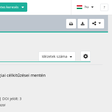
hu
etes keresés
?
Idézetek száma
giai célkitűzései mentén
 DOI jelölt: 3
azai