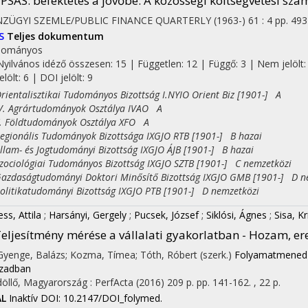
PSAS: befektetés a jövőbe
: A közösségi költségvetési szám
ZÜGYI SZEMLE/PUBLIC FINANCE QUARTERLY (1963-)
61
:
4
pp. 493
S
Teljes dokumentum
dományos
Nyilvános idéző összesen: 15
| Független: 12 | Függő: 3 | Nem jelölt:
jelölt: 6 | DOI jelölt: 9
entalisztikai Tudományos Bizottság I.NYIO Orient Biz [1901-] A
 Agrártudományok Osztálya IVAO A
Földtudományok Osztálya XFO A
ionális Tudományok Bizottsága IXGJO RTB [1901-] B hazai
am- és Jogtudományi Bizottság IXGJO ÁJB [1901-] B hazai
ciológiai Tudományos Bizottság IXGJO SZTB [1901-] C nemzetközi
daságtudományi Doktori Minősítő Bizottság IXGJO GMB [1901-] D n
itikatudományi Bizottság IXGJO PTB [1901-] D nemzetközi
ss, Attila
;
Harsányi, Gergely
;
Pucsek, József
;
Siklósi, Ágnes
;
Sisa, Kr
eljesítmény mérése a vállalati gyakorlatban - Hozam, e
 Gyenge, Balázs; Kozma, Tímea; Tóth, Róbert (szerk.)
Folyamatmenedzs
zadban
öllő, Magyarország :
PerfActa
(2016)
209 p.
pp. 141-162. , 22 p.
AL
Inaktív DOI: 10.2147/DOI_folymed.