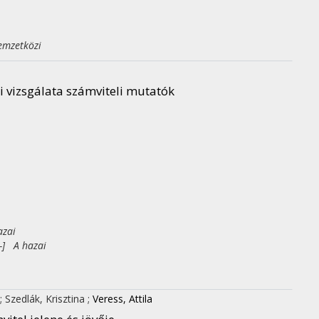
emzetközi
i vizsgálata számviteli mutatók
azai
-] A hazai
;
Szedlák, Krisztina
;
Veress, Attila