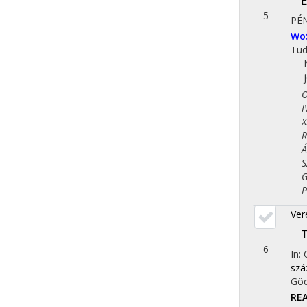
E
5
PÉN
Wo
Tu
Ori
IV.
X. 
Reg
Áll
Szo
Gaz
Pol
Vere
T
6
In:
szá
Göd
RE