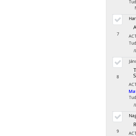
Tu
Har
A
7
AC
Tu
IV.
Ján
T
8
AC
Ma
Tu
IV.
Nag
R
9
AC