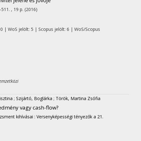
vitel jelene és jövője
-511. , 19 p.
(2016)
 0 | WoS jelölt: 5 | Scopus jelölt: 6 | WoS/Scopus
emzetközi
isztina
;
Szijártó, Boglárka
;
Török, Martina Zsófia
redmény vagy cash-flow?
ment kihívásai : Versenyképességi tényezők a 21.