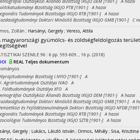
ográfiai Osztályközi Állandó Bizottság IXGJO DEM [1901-] A hazai
itikatudományi Bizottság IXGJO PTB [1901-] A hazai
ionális Tudományok Bizottsága IXGJO RTB [1901-] A hazai
daságtudományi Doktori Minősítő Bizottság IXGJO GMB [1901-] C n
mos, Zoltán
;
Harsányi, Gergely
;
Veress, Attila
 magyarországi gyümölcs- és zöldségfeldolgozás terület
egítségével
TISZTIKAI SZEMLE
96
:
6
pp. 593-609. , 16 p.
(2018)
DOI
REAL
Teljes dokumentum
dományos
rajztudományi Bizottság I.NYIO [1901-] A
 Agrártudományok Osztálya IVAO A
Földtudományok Osztálya XFO A
ográfiai Osztályközi Állandó Bizottság IXGJO DEM [1901-] A hazai
daságtudományi Doktori Minősítő Bizottság IXGJO GMB [1901-] A h
zetközi és Fejlődéstanulmányok Doktori Bizottság IXGJO NFDB [1901
ionális Tudományok Bizottsága IXGJO RTB [1901-] A hazai
ciológiai Tudományos Bizottság IXGJO SZTB [1901-] A hazai
sányi, Gergely
;
Lukács, László István
;
Ormos, Mihály
;
Sisa, Krisztina