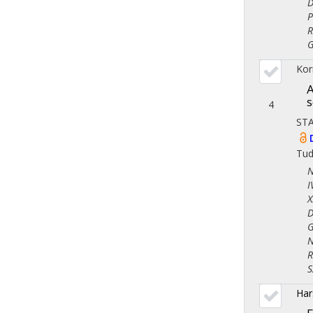
Dem
Pol
Reg
Gaz
Kor
A
s
4
STA
Tu
Nép
IV.
X. 
Dem
Gaz
Nem
Reg
Szo
Har