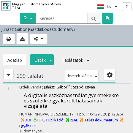
Magyar Tudományos Művek
hu
?
Tára
Juhász Gábor
(Gazdálkodástudomány)
Adatlap
Listák
Táblázatok
299 találat
Idézetek száma
**
Erdéli, Vanda
;
Juhász, Gábor
;
Szabó, István
1
A digitális eszközhasználat gyermekekre
és szüleikre gyakorolt hatásainak
vizsgálata
HUMÁN INNOVÁCIÓS SZEMLE
17
:
1
pp. 110-129. , 20 p.
(2026)
DOI
PPKE Publikáció
REAL
Teljes dokumentum
Egyéb URL
Tudományos