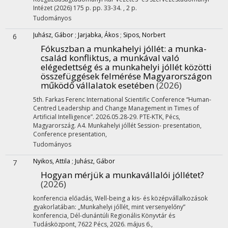
Intézet
(2026)
175 p.
pp. 33-34. , 2 p.
Tudományos
Juhász, Gábor
;
Jarjabka, Ákos
;
Sipos, Norbert
6
Fókuszban a munkahelyi jóllét: a munka-
család konfliktus, a munkával való
elégedettség és a munkahelyi jóllét közötti
összefüggések felmérése Magyarországon
működő vállalatok esetében
(2026)
5th. Farkas Ferenc International Scientific Conference “Human-
Centred Leadership and Change Management in Times of
Artificial Intelligence”. 2026.05.28-29. PTE-KTK, Pécs,
Magyarország. A4. Munkahelyi jóllét Session- presentation
,
Conference presentation
,
Tudományos
Nyikos, Attila
;
Juhász, Gábor
7
Hogyan mérjük a munkavállalói jóllétet?
(2026)
konferencia előadás
,
Well-being a kis- és középvállalkozások
gyakorlatában: „Munkahelyi jóllét, mint versenyelőny”
konferencia
,
Dél-dunántúli Regionális Könyvtár és
Tudásközpont, 7622 Pécs, 2026. május 6.
,