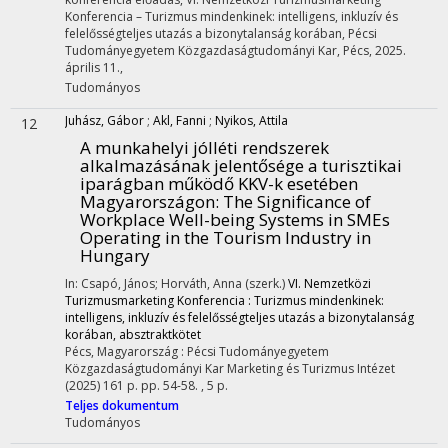
Konferencia – Turizmus mindenkinek: intelligens, inkluzív és
felelősségteljes utazás a bizonytalanság korában
,
Pécsi
Tudományegyetem Közgazdaságtudományi Kar, Pécs
,
2025.
április 11.
,
Tudományos
Juhász, Gábor
;
Akl, Fanni
;
Nyikos, Attila
12
A munkahelyi jólléti rendszerek
alkalmazásának jelentősége a turisztikai
iparágban működő KKV-k esetében
Magyarországon
: The Significance of
Workplace Well-being Systems in SMEs
Operating in the Tourism Industry in
Hungary
In: Csapó, János; Horváth, Anna (szerk.)
VI. Nemzetközi
Turizmusmarketing Konferencia : Turizmus mindenkinek:
intelligens, inkluzív és felelősségteljes utazás a bizonytalanság
korában, absztraktkötet
Pécs, Magyarország :
Pécsi Tudományegyetem
Közgazdaságtudományi Kar Marketing és Turizmus Intézet
(2025)
161 p.
pp. 54-58. , 5 p.
Teljes dokumentum
Tudományos