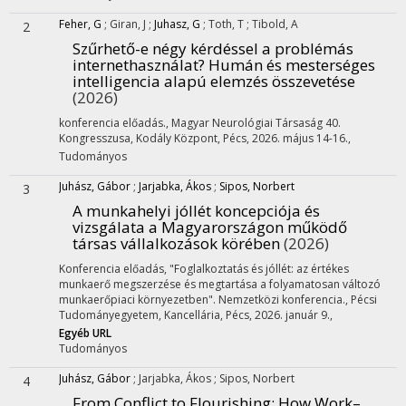
Feher, G
;
Giran, J
;
Juhasz, G
;
Toth, T
;
Tibold, A
2
Szűrhető-e négy kérdéssel a problémás
internethasználat? Humán és mesterséges
intelligencia alapú elemzés összevetése
(2026)
konferencia előadás.
,
Magyar Neurológiai Társaság 40.
Kongresszusa
,
Kodály Központ, Pécs, 2026. május 14-16.
,
Tudományos
Juhász, Gábor
;
Jarjabka, Ákos
;
Sipos, Norbert
3
A munkahelyi jóllét koncepciója és
vizsgálata a Magyarországon működő
társas vállalkozások körében
(2026)
Konferencia előadás
,
"Foglalkoztatás és jóllét: az értékes
munkaerő megszerzése és megtartása a folyamatosan változó
munkaerőpiaci környezetben". Nemzetközi konferencia.
,
Pécsi
Tudományegyetem, Kancellária, Pécs, 2026. január 9.
,
Egyéb URL
Tudományos
Juhász, Gábor
;
Jarjabka, Ákos
;
Sipos, Norbert
4
From Conflict to Flourishing: How Work–