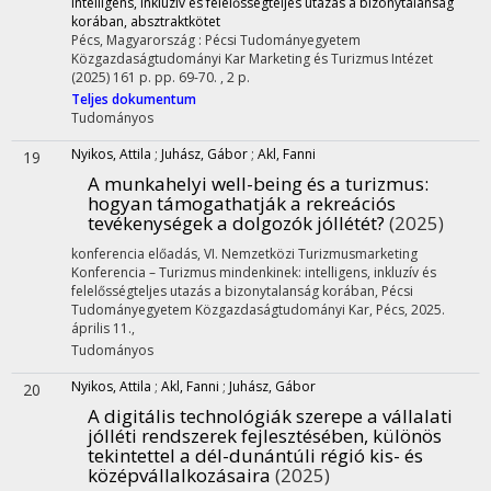
intelligens, inkluzív és felelősségteljes utazás a bizonytalanság
korában, absztraktkötet
Pécs, Magyarország :
Pécsi Tudományegyetem
Közgazdaságtudományi Kar Marketing és Turizmus Intézet
(2025)
161 p.
pp. 69-70. , 2 p.
Teljes dokumentum
Tudományos
Nyikos, Attila
;
Juhász, Gábor
;
Akl, Fanni
19
A munkahelyi well-being és a turizmus:
hogyan támogathatják a rekreációs
tevékenységek a dolgozók jóllétét?
(2025)
konferencia előadás
,
VI. Nemzetközi Turizmusmarketing
Konferencia – Turizmus mindenkinek: intelligens, inkluzív és
felelősségteljes utazás a bizonytalanság korában
,
Pécsi
Tudományegyetem Közgazdaságtudományi Kar, Pécs
,
2025.
április 11.
,
Tudományos
Nyikos, Attila
;
Akl, Fanni
;
Juhász, Gábor
20
A digitális technológiák szerepe a vállalati
jólléti rendszerek fejlesztésében, különös
tekintettel a dél-dunántúli régió kis- és
középvállalkozásaira
(2025)