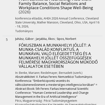
Family Balance, Social Relations and
Workplace Conditions Shape Well-Being
(2026)
konferencia előadás
,
AHEA 2026 Annual Conference, Cleveland
State University, Mather Mansion, Cleveland, Ohio, USA, April 16
- 18, 2026
,
Tudományos
Juhász, Gábor
;
Jarjabka, Ákos
;
Sipos, Norbert
5
FÓKUSZBAN A MUNKAHELYI JÓLLÉT: A
MUNKA-CSALÁD KONFLIKTUS, A
MUNKÁVAL VALÓ ELÉGEDETTSÉG ÉS A
MUNKAHELYI JÓLLÉT ÖSSZEFÜGGÉSEK
FELMÉRÉSE MAGYARORSZÁGON MŰKÖDŐ
VÁLLALATOK ESETÉBEN
In: Benke, Mariann; Riedelmayer, Bernadett (szerk.)
Absztraktkötet: V. Farkas Ferenc Nemzetközi Tudományos
Konferencia: "Emberközpontú vezetés és
változásmenedzsment a mesterséges intelligencia korában" =
Abstract Book: 5th Ferenc Farkas International Scientific
Conference: "Human-Centered Leadership and Change
Management in the Era of Artificial Intelligence"
Pécs, Magyarország :
Pécsi Tudományegyetem
Közgazdaságtudományi Kar Vezetés- és Szervezéstudományi