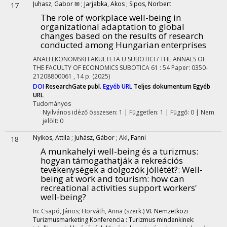
Juhasz, Gabor ✉
;
Jarjabka, Akos
;
Sipos, Norbert
17
The role of workplace well-being in
organizational adaptation to global
changes based on the results of research
conducted among Hungarian enterprises
ANALI EKONOMSKI FAKULTETA U SUBOTICI / THE ANNALS OF
THE FACULTY OF ECONOMICS SUBOTICA
61
:
54
Paper: 0350-
21208800061 , 14 p.
(2025)
DOI
ResearchGate publ.
Egyéb URL
Teljes dokumentum
Egyéb
URL
Tudományos
Nyilvános idéző összesen: 1
| Független: 1 | Függő: 0 | Nem
jelölt: 0
Nyikos, Attila
;
Juhász, Gábor
;
Akl, Fanni
18
A munkahelyi well-being és a turizmus:
hogyan támogathatják a rekreációs
tevékenységek a dolgozók jóllétét?
: Well-
being at work and tourism: how can
recreational activities support workers'
well-being?
In: Csapó, János; Horváth, Anna (szerk.)
VI. Nemzetközi
Turizmusmarketing Konferencia : Turizmus mindenkinek: