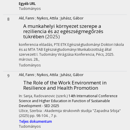
Egyéb URL
Tudományos
Akl, Fanni
;
Nyikos, Attila
;
Juhász, Gábor
8
A munkahelyi környezet szerepe a
reziliencia és az egészségmegőrzés
tükrében
(2025)
konferencia előadás
,
PTE ETK Egészségtudományi Doktori Iskola
és az MTA TAB Egészségtudományi Munkabizottság által
szervezett I. Tudomány Virágzása Konferencia
,
Pécs, 2025.
március. 28.
,
Tudományos
Akl, Fanni
;
Nyikos, Attila
;
Juhász, Gábor
9
The Role of the Work Environment in
Resilience and Health Promotion
In: Sanja, Radovanovic (szerk.)
14th International Conference
Science and Higher Education in Function of Sustainable
Development - SED 2025
Užice, Szerbia :
Akademija strukovnih studija "Zapadna Srbija"
(2025)
pp. 98-104. , 7 p.
Teljes dokumentum
Tudományos