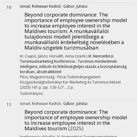
Ismail, Rishwaan Rashid
;
Gábor, Juhász
10
Beyond corporate dominance: The
importance of employee ownership model
to increase employee interest in the
Maldives tourism
: A munkavállalói
tulajdonosi modell jelentősége a
munkavállalói érdekeltség növelésében a
Maldív-szigetek turizmusában
In: Csapó, János; Horváth, Anna (szerk.)
VI. Nemzetközi
Turizmusmarketing Konferencia : Turizmus mindenkinek:
intelligens, inkluzív és felelősségteljes utazás a bizonytalanság
korában, absztraktkötet
Pécs, Magyarország :
Pécsi Tudományegyetem
Közgazdaságtudományi Kar Marketing és Turizmus Intézet
(2025)
161 p.
pp. 126-127. , 2 p.
Tudományos
Ismail, Rishwaan Rashid
;
Gábor, Juhász
11
Beyond corporate dominance: The
importance of employee ownership model
to increase employee interest in the
Maldives tourism
(2025)
konferencia előadás
,
VI. Nemzetközi Turizmusmarketing