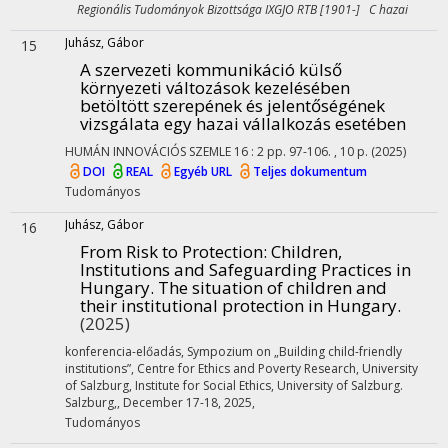
Regionális Tudományok Bizottsága IXGJO RTB [1901-] C hazai
Juhász, Gábor
15
A szervezeti kommunikáció külső
környezeti változások kezelésében
betöltött szerepének és jelentőségének
vizsgálata egy hazai vállalkozás esetében
HUMÁN INNOVÁCIÓS SZEMLE
16
:
2
pp. 97-106. , 10 p.
(2025)
DOI
REAL
Egyéb URL
Teljes dokumentum
Tudományos
Juhász, Gábor
16
From Risk to Protection: Children,
Institutions and Safeguarding Practices in
Hungary. The situation of children and
their institutional protection in Hungary.
(2025)
konferencia-előadás
,
Sympozium on „Building child-friendly
institutions”
,
Centre for Ethics and Poverty Research, University
of Salzburg, Institute for Social Ethics, University of Salzburg.
Salzburg,
,
December 17-18, 2025
,
Tudományos