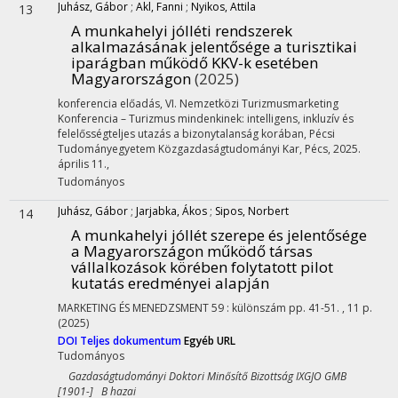
Juhász, Gábor
;
Akl, Fanni
;
Nyikos, Attila
13
A munkahelyi jólléti rendszerek
alkalmazásának jelentősége a turisztikai
iparágban működő KKV-k esetében
Magyarországon
(2025)
konferencia előadás
,
VI. Nemzetközi Turizmusmarketing
Konferencia – Turizmus mindenkinek: intelligens, inkluzív és
felelősségteljes utazás a bizonytalanság korában
,
Pécsi
Tudományegyetem Közgazdaságtudományi Kar, Pécs
,
2025.
április 11.
,
Tudományos
Juhász, Gábor
;
Jarjabka, Ákos
;
Sipos, Norbert
14
A munkahelyi jóllét szerepe és jelentősége
a Magyarországon működő társas
vállalkozások körében folytatott pilot
kutatás eredményei alapján
MARKETING ÉS MENEDZSMENT
59
:
különszám
pp. 41-51. , 11 p.
(2025)
DOI
Teljes dokumentum
Egyéb URL
Tudományos
Gazdaságtudományi Doktori Minősítő Bizottság IXGJO GMB
[1901-] B hazai