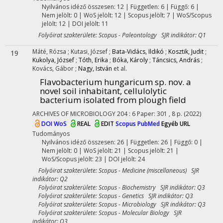
Nyilvános idéző összesen: 12
| Független: 6 | Függő: 6 |
Nem jelölt: 0 | WoS jelölt: 12 | Scopus jelölt: 7 | WoS/Scopus
jelölt: 12 | DOI jelölt: 11
Folyóirat szakterülete: Scopus - Paleontology SJR indikátor: Q1
Máté, Rózsa
;
Kutasi, József
;
Bata-Vidács, Ildikó
;
Kosztik, Judit
;
19
Kukolya, József
;
Tóth, Erika
;
Bóka, Károly
;
Táncsics, András
;
Kovács, Gábor
;
Nagy, István
et al.
Flavobacterium hungaricum sp. nov. a
novel soil inhabitant, cellulolytic
bacterium isolated from plough field
ARCHIVES OF MICROBIOLOGY
204
:
6
Paper: 301 , 8 p.
(2022)
DOI
WoS
REAL
EDIT
Scopus
PubMed
Egyéb URL
Tudományos
Nyilvános idéző összesen: 26
| Független: 26 | Függő: 0 |
Nem jelölt: 0 | WoS jelölt: 21 | Scopus jelölt: 21 |
WoS/Scopus jelölt: 23 | DOI jelölt: 24
Folyóirat szakterülete: Scopus - Medicine (miscellaneous) SJR
indikátor: Q2
Folyóirat szakterülete: Scopus - Biochemistry SJR indikátor: Q3
Folyóirat szakterülete: Scopus - Genetics SJR indikátor: Q3
Folyóirat szakterülete: Scopus - Microbiology SJR indikátor: Q3
Folyóirat szakterülete: Scopus - Molecular Biology SJR
indikátor: Q3