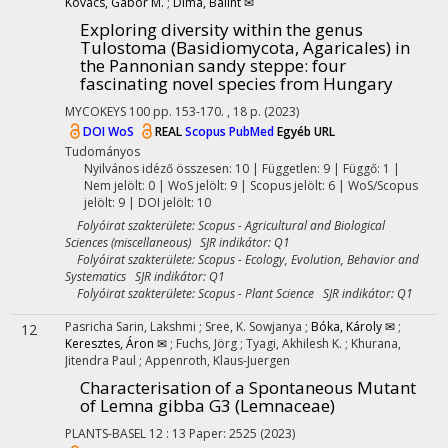
Kovács, Gábor M.
;
Dima, Bálint ✉
Exploring diversity within the genus
Tulostoma (Basidiomycota, Agaricales) in
the Pannonian sandy steppe: four
fascinating novel species from Hungary
MYCOKEYS
100
pp. 153-170. , 18 p.
(2023)
DOI
WoS
REAL
Scopus
PubMed
Egyéb URL
Tudományos
Nyilvános idéző összesen: 10
| Független: 9 | Függő: 1 |
Nem jelölt: 0 | WoS jelölt: 9 | Scopus jelölt: 6 | WoS/Scopus
jelölt: 9 | DOI jelölt: 10
Folyóirat szakterülete: Scopus - Agricultural and Biological
Sciences (miscellaneous) SJR indikátor: Q1
Folyóirat szakterülete: Scopus - Ecology, Evolution, Behavior and
Systematics SJR indikátor: Q1
Folyóirat szakterülete: Scopus - Plant Science SJR indikátor: Q1
Pasricha Sarin, Lakshmi
;
Sree, K. Sowjanya
;
Bóka, Károly ✉
;
12
Keresztes, Áron ✉
;
Fuchs, Jörg
;
Tyagi, Akhilesh K.
;
Khurana,
Jitendra Paul
;
Appenroth, Klaus-Juergen
Characterisation of a Spontaneous Mutant
of Lemna gibba G3 (Lemnaceae)
PLANTS-BASEL
12
:
13
Paper: 2525
(2023)