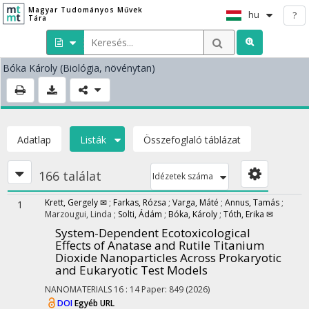
Magyar Tudományos Művek
hu
?
Tára
Bóka Károly
(Biológia, növénytan)
Adatlap
Listák
Összefoglaló táblázat
166 találat
Idézetek száma
Krett, Gergely ✉
;
Farkas, Rózsa
;
Varga, Máté
;
Annus, Tamás
;
1
Marzougui, Linda
;
Solti, Ádám
;
Bóka, Károly
;
Tóth, Erika ✉
System-Dependent Ecotoxicological
Effects of Anatase and Rutile Titanium
Dioxide Nanoparticles Across Prokaryotic
and Eukaryotic Test Models
NANOMATERIALS
16
:
14
Paper: 849
(2026)
DOI
Egyéb URL