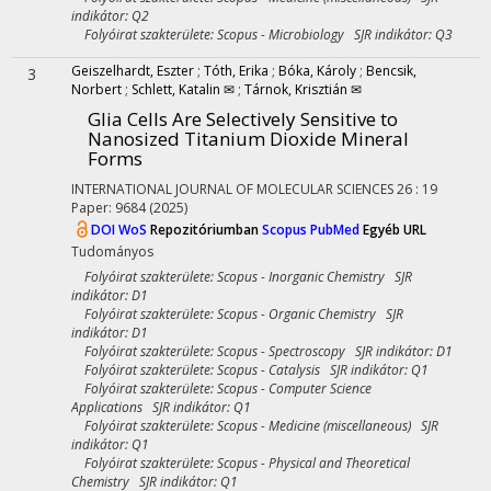
indikátor: Q2
Folyóirat szakterülete: Scopus - Microbiology SJR indikátor: Q3
Geiszelhardt, Eszter
;
Tóth, Erika
;
Bóka, Károly
;
Bencsik,
3
Norbert
;
Schlett, Katalin ✉
;
Tárnok, Krisztián ✉
Glia Cells Are Selectively Sensitive to
Nanosized Titanium Dioxide Mineral
Forms
INTERNATIONAL JOURNAL OF MOLECULAR SCIENCES
26
:
19
Paper: 9684
(2025)
DOI
WoS
Repozitóriumban
Scopus
PubMed
Egyéb URL
Tudományos
Folyóirat szakterülete: Scopus - Inorganic Chemistry SJR
indikátor: D1
Folyóirat szakterülete: Scopus - Organic Chemistry SJR
indikátor: D1
Folyóirat szakterülete: Scopus - Spectroscopy SJR indikátor: D1
Folyóirat szakterülete: Scopus - Catalysis SJR indikátor: Q1
Folyóirat szakterülete: Scopus - Computer Science
Applications SJR indikátor: Q1
Folyóirat szakterülete: Scopus - Medicine (miscellaneous) SJR
indikátor: Q1
Folyóirat szakterülete: Scopus - Physical and Theoretical
Chemistry SJR indikátor: Q1