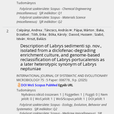
Tudományos
Folyóirat szakterülete: Scopus - Chemical Engineering
(miscellaneous) SJR indikátor: Q1
Folyóirat szakterülete: Scopus - Materials Science
(miscellaneous) SJR indikátor: Q2
Csépányi, Andrea
;
Táncsics, András ✉
;
Pápai, Márton
;
Baka,
2
Erzsébet
;
Tóth, Erika
;
Bóka, Károly
;
Daood, Hussein
;
Szabó,
István
;
Kriszt, Balázs
Description of Labrys sedimenti sp. nov.,
isolated from a diclofenac-degrading
enrichment culture, and genome-based
reclassification of Labrys portucalensis as
a later heterotypic synonym of Labrys
neptuniae
INTERNATIONAL JOURNAL OF SYSTEMATIC AND EVOLUTIONARY
MICROBIOLOGY
75
:
5
Paper: 006778 , 9 p.
(2025)
DOI
WoS
Scopus
PubMed
Egyéb URL
Tudományos
Nyilvános idéző összesen: 1
| Független: 1 | Függő: 0 | Nem
jelölt: 0 | WoS jelölt: 1 | WoS/Scopus jelölt: 1 | DOI jelölt: 1
Folyóirat szakterülete: Scopus - Ecology, Evolution, Behavior and
Systematics SJR indikátor: Q2
Folyóirat szakterülete: Scopus - Medicine (miscellaneous) SJR