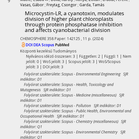
9
Vasas, Gábor
;
Freytag, Csongor
;
Garda, Tamás
Microcystin-LR, a cyanotoxin, modulates
division of higher plant chloroplasts
through protein phosphatase inhibition
and affects cyanobacterial division
CHEMOSPHERE
358
Paper: 142125 , 11 p.
(2024)
DOI
DEA
Scopus
PubMed
Központi kezelésű
Tudományos
Nyilvános idéző összesen: 3
| Független: 2 | Függő: 1 | Nem
jelölt: 0 | WoS jelölt: 3 | Scopus jelölt: 3 | WoS/Scopus
jelölt: 3 | DOI jelölt: 3
Folyóirat szakterülete: Scopus - Environmental Engineering SJR
indikátor: D1
Folyóirat szakterülete: Scopus - Health, Toxicology and
Mutagenesis SJR indikátor: D1
Folyóirat szakterülete: Scopus - Medicine (miscellaneous) SJR
indikátor: D1
Folyóirat szakterülete: Scopus - Pollution SJR indikátor: D1
Folyóirat szakterülete: Scopus - Public Health, Environmental and
Occupational Health SJR indikátor: D1
Folyóirat szakterülete: Scopus - Chemistry (miscellaneous) SJR
indikátor: Q1
Folyóirat szakterülete: Scopus - Environmental Chemistry SJR
indikátor: Q1