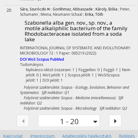
Sára, Szuróczki ✉
;
Gorkhmaz, Abbaszade
;
Károly, Bóka
;
Peter,
20
Schumann
;
Meina, Neumann-Schaal
;
Erika, Tóth
Szabonella alba gen. nov., sp. nov., a
motile alkaliphilic bacterium of the family
Rhodobacteraceae isolated from a soda
lake
INTERNATIONAL JOURNAL OF SYSTEMATIC AND EVOLUTIONARY
MICROBIOLOGY
72
:
1
Paper: 005219
(2022)
DOI
WoS
Scopus
PubMed
Tudományos
Nyilvános idéző összesen: 1
| Független: 0 | Függő: 1 | Nem
jelölt: 0 | WoS jelölt: 1 | Scopus jelölt: 1 | WoS/Scopus
jelölt: 1 | DOI jelölt: 1
Folyóirat szakterülete: Scopus - Ecology, Evolution, Behavior and
Systematics SJR indikátor: Q1
Folyóirat szakterülete: Scopus - Medicine (miscellaneous) SJR
indikátor: Q2
Folyóirat szakterülete: Scopus - Microbiology SJR indikátor: Q2
1 - 20
Kapcsolat
Impresszum
Adatkezelési tájékoztató
Belépés