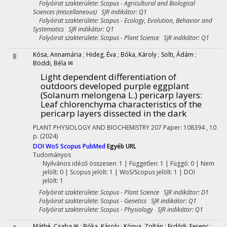
Folyóirat szakterülete: Scopus - Agricultural and Biological
Sciences (miscellaneous) SJR indikátor: Q1
Folyóirat szakterülete: Scopus - Ecology, Evolution, Behavior and
Systematics SJR indikátor: Q1
Folyóirat szakterülete: Scopus - Plant Science SJR indikátor: Q1
Kósa, Annamária
;
Hideg, Éva
;
Bóka, Károly
;
Solti, Ádám
;
8
Böddi, Béla ✉
Light dependent differentiation of
outdoors developed purple eggplant
(Solanum melongena L.) pericarp layers:
Leaf chlorenchyma characteristics of the
pericarp layers dissected in the dark
PLANT PHYSIOLOGY AND BIOCHEMISTRY
207
Paper: 108394 , 10
p.
(2024)
DOI
WoS
Scopus
PubMed
Egyéb URL
Tudományos
Nyilvános idéző összesen: 1
| Független: 1 | Függő: 0 | Nem
jelölt: 0 | Scopus jelölt: 1 | WoS/Scopus jelölt: 1 | DOI
jelölt: 1
Folyóirat szakterülete: Scopus - Plant Science SJR indikátor: D1
Folyóirat szakterülete: Scopus - Genetics SJR indikátor: Q1
Folyóirat szakterülete: Scopus - Physiology SJR indikátor: Q1
Máthé, Csaba ✉
;
Bóka, Károly
;
Kónya, Zoltán
;
Erdődi, Ferenc
;