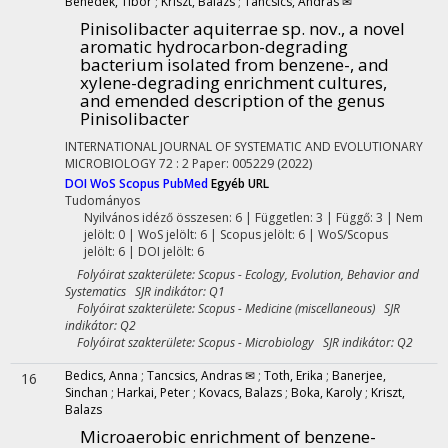
Benedek, Tibor
;
Kriszt, Balázs
;
Táncsics, András ✉
Pinisolibacter aquiterrae sp. nov., a novel
aromatic hydrocarbon-degrading
bacterium isolated from benzene-, and
xylene-degrading enrichment cultures,
and emended description of the genus
Pinisolibacter
INTERNATIONAL JOURNAL OF SYSTEMATIC AND EVOLUTIONARY
MICROBIOLOGY
72
:
2
Paper: 005229
(2022)
DOI
WoS
Scopus
PubMed
Egyéb URL
Tudományos
Nyilvános idéző összesen: 6
| Független: 3 | Függő: 3 | Nem
jelölt: 0 | WoS jelölt: 6 | Scopus jelölt: 6 | WoS/Scopus
jelölt: 6 | DOI jelölt: 6
Folyóirat szakterülete: Scopus - Ecology, Evolution, Behavior and
Systematics SJR indikátor: Q1
Folyóirat szakterülete: Scopus - Medicine (miscellaneous) SJR
indikátor: Q2
Folyóirat szakterülete: Scopus - Microbiology SJR indikátor: Q2
Bedics, Anna
;
Tancsics, Andras ✉
;
Toth, Erika
;
Banerjee,
16
Sinchan
;
Harkai, Peter
;
Kovacs, Balazs
;
Boka, Karoly
;
Kriszt,
Balazs
Microaerobic enrichment of benzene-