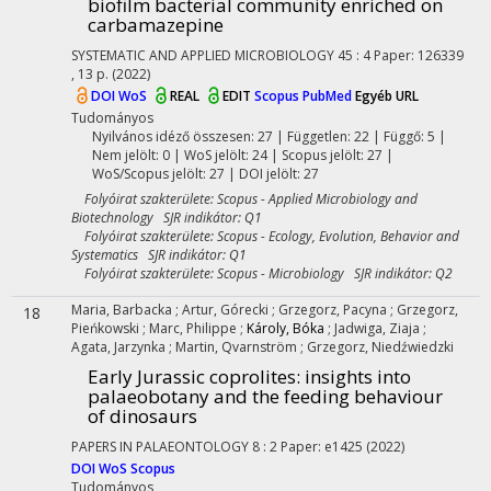
biofilm bacterial community enriched on
carbamazepine
SYSTEMATIC AND APPLIED MICROBIOLOGY
45
:
4
Paper: 126339
, 13 p.
(2022)
DOI
WoS
REAL
EDIT
Scopus
PubMed
Egyéb URL
Tudományos
Nyilvános idéző összesen: 27
| Független: 22 | Függő: 5 |
Nem jelölt: 0 | WoS jelölt: 24 | Scopus jelölt: 27 |
WoS/Scopus jelölt: 27 | DOI jelölt: 27
Folyóirat szakterülete: Scopus - Applied Microbiology and
Biotechnology SJR indikátor: Q1
Folyóirat szakterülete: Scopus - Ecology, Evolution, Behavior and
Systematics SJR indikátor: Q1
Folyóirat szakterülete: Scopus - Microbiology SJR indikátor: Q2
Maria, Barbacka
;
Artur, Górecki
;
Grzegorz, Pacyna
;
Grzegorz,
18
Pieńkowski
;
Marc, Philippe
;
Károly, Bóka
;
Jadwiga, Ziaja
;
Agata, Jarzynka
;
Martin, Qvarnström
;
Grzegorz, Niedźwiedzki
Early Jurassic coprolites: insights into
palaeobotany and the feeding behaviour
of dinosaurs
PAPERS IN PALAEONTOLOGY
8
:
2
Paper: e1425
(2022)
DOI
WoS
Scopus
Tudományos