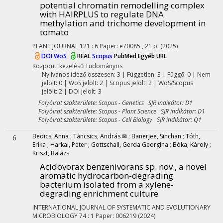
potential chromatin remodelling complex
with HAIRPLUS to regulate DNA
methylation and trichome development in
tomato
PLANT JOURNAL
121
:
6
Paper: e70085 , 21 p.
(2025)
DOI
WoS
REAL
Scopus
PubMed
Egyéb URL
Központi kezelésű
Tudományos
Nyilvános idéző összesen: 3
| Független: 3 | Függő: 0 | Nem
jelölt: 0 | WoS jelölt: 2 | Scopus jelölt: 2 | WoS/Scopus
jelölt: 2 | DOI jelölt: 3
Folyóirat szakterülete: Scopus - Genetics SJR indikátor: D1
Folyóirat szakterülete: Scopus - Plant Science SJR indikátor: D1
Folyóirat szakterülete: Scopus - Cell Biology SJR indikátor: Q1
Bedics, Anna
;
Táncsics, András ✉
;
Banerjee, Sinchan
;
Tóth,
6
Erika
;
Harkai, Péter
;
Gottschall, Gerda Georgina
;
Bóka, Károly
;
Kriszt, Balázs
Acidovorax benzenivorans sp. nov., a novel
aromatic hydrocarbon-degrading
bacterium isolated from a xylene-
degrading enrichment culture
INTERNATIONAL JOURNAL OF SYSTEMATIC AND EVOLUTIONARY
MICROBIOLOGY
74
:
1
Paper: 006219
(2024)