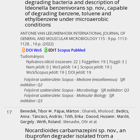
degrading bacteria and description of
Ideonella benzenivorans sp. nov., capable
of degrading benzene, toluene and
ethylbenzene under microaerobic
conditions
ANTONIE VAN LEEUWENHOEK INTERNATIONAL JOURNAL OF
GENERAL AND MOLECULAR MICROBIOLOGY
115
:
9
pp. 1113-
1128. , 16 p.
(2022)
DOI
WoS
EDIT
Scopus
PubMed
Tudományos
Nyilvános idéző összesen: 22
| Független: 19 | Függő: 3 |
Nem jelölt: 0 | WoS jelölt: 14 | Scopus jelölt: 19 |
WoS/Scopus jelölt: 19 | DOI jelölt: 19
Folyóirat szakterülete: Scopus - Medicine (miscellaneous) SJR
indikátor: Q2
Folyóirat szakterülete: Scopus - Microbiology SJR indikátor: Q3
Folyóirat szakterülete: Scopus - Molecular Biology SJR
indikátor: Q3
Benedek, Tibor ✉
;
Pápai, Márton
;
Gharieb, Kholood
;
Bedics,
17
Anna
;
Táncsics, András
;
Tóth, Erika
;
Daood, Hussein
;
Maróti,
Gergely
;
Wirth, Roland
;
Menashe, Ofir
et al.
Nocardioides carbamazepini sp. nov., an
ibuprofen degrader isolated from a