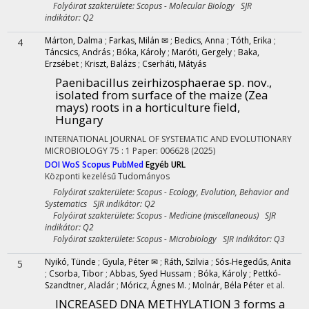
Folyóirat szakterülete: Scopus - Molecular Biology SJR
indikátor: Q2
Márton, Dalma
;
Farkas, Milán ✉
;
Bedics, Anna
;
Tóth, Erika
;
4
Táncsics, András
;
Bóka, Károly
;
Maróti, Gergely
;
Baka,
Erzsébet
;
Kriszt, Balázs
;
Cserháti, Mátyás
Paenibacillus zeirhizosphaerae sp. nov.,
isolated from surface of the maize (Zea
mays) roots in a horticulture field,
Hungary
INTERNATIONAL JOURNAL OF SYSTEMATIC AND EVOLUTIONARY
MICROBIOLOGY
75
:
1
Paper: 006628
(2025)
DOI
WoS
Scopus
PubMed
Egyéb URL
Központi kezelésű
Tudományos
Folyóirat szakterülete: Scopus - Ecology, Evolution, Behavior and
Systematics SJR indikátor: Q2
Folyóirat szakterülete: Scopus - Medicine (miscellaneous) SJR
indikátor: Q2
Folyóirat szakterülete: Scopus - Microbiology SJR indikátor: Q3
Nyikó, Tünde
;
Gyula, Péter ✉
;
Ráth, Szilvia
;
Sós‐Hegedűs, Anita
5
;
Csorba, Tibor
;
Abbas, Syed Hussam
;
Bóka, Károly
;
Pettkó‐
Szandtner, Aladár
;
Móricz, Ágnes M.
;
Molnár, Béla Péter
et al.
INCREASED DNA METHYLATION 3 forms a