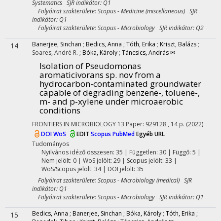
Systematics SJR indikátor: Q1
Folyóirat szakterülete: Scopus - Medicine (miscellaneous) SJR
indikátor: Q1
Folyóirat szakterülete: Scopus - Microbiology SJR indikátor: Q2
Banerjee, Sinchan
;
Bedics, Anna
;
Tóth, Erika
;
Kriszt, Balázs
;
14
Soares, André R.
;
Bóka, Károly
;
Táncsics, András ✉
Isolation of Pseudomonas
aromaticivorans sp. nov from a
hydrocarbon-contaminated groundwater
capable of degrading benzene-, toluene-,
m- and p-xylene under microaerobic
conditions
FRONTIERS IN MICROBIOLOGY
13
Paper: 929128 , 14 p.
(2022)
DOI
WoS
EDIT
Scopus
PubMed
Egyéb URL
Tudományos
Nyilvános idéző összesen: 35
| Független: 30 | Függő: 5 |
Nem jelölt: 0 | WoS jelölt: 29 | Scopus jelölt: 33 |
WoS/Scopus jelölt: 34 | DOI jelölt: 35
Folyóirat szakterülete: Scopus - Microbiology (medical) SJR
indikátor: Q1
Folyóirat szakterülete: Scopus - Microbiology SJR indikátor: Q1
Bedics, Anna
;
Banerjee, Sinchan
;
Bóka, Károly
;
Tóth, Erika
;
15