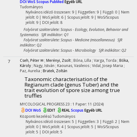
DOI
WoS
Scopus
PubMed
Egyéb URL
Tudományos
Nyilvános idéző összesen: 9
| Független: 9 | Függő: 0 | Nem
jelölt: 0 | WoS jelölt: 6 | Scopus jelölt: 9 | WoS/Scopus
jelölt: 9 | DOI jelölt: 8
Folyóirat szakterülete: Scopus - Ecology, Evolution, Behavior and
Systematics SJR indikátor: Q1
Folyóirat szakterülete: Scopus - Medicine (miscellaneous) SJR
indikátor: Q2
Folyóirat szakterülete: Scopus - Microbiology SJR indikátor: Q2
Cseh, Péter ✉
;
Merényi, Zsolt
;
Bóna, Lilla
;
Varga, Torda
;
Bóka,
7
Károly
;
Nagy, István
;
Kaounas, Vasileios
;
Vidal, Josep Maria
;
Paz, Aurelia
;
Bratek, Zoltán
Taxonomic characterisation of the
Regianum clade (genus Tuber) and the
trait evolution of spore size among true
truffles
MYCOLOGICAL PROGRESS
23
:
1
Paper: 11
(2024)
DOI
WoS
EDIT
REAL
Scopus
Egyéb URL
Központi kezelésű
Tudományos
Nyilvános idéző összesen: 5
| Független: 3 | Függő: 2 | Nem
jelölt: 0 | WoS jelölt: 4 | Scopus jelölt: 5 | WoS/Scopus
jelölt: 5 | DOI jelölt: 5