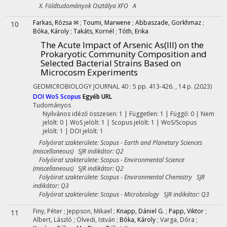
X. Földtudományok Osztálya XFO A
Farkas, Rózsa ✉
;
Toumi, Marwene
;
Abbaszade, Gorkhmaz
;
10
Bóka, Károly
;
Takáts, Kornél
;
Tóth, Erika
The Acute Impact of Arsenic As(III) on the
Prokaryotic Community Composition and
Selected Bacterial Strains Based on
Microcosm Experiments
GEOMICROBIOLOGY JOURNAL
40
:
5
pp. 413-426. , 14 p.
(2023)
DOI
WoS
Scopus
Egyéb URL
Tudományos
Nyilvános idéző összesen: 1
| Független: 1 | Függő: 0 | Nem
jelölt: 0 | WoS jelölt: 1 | Scopus jelölt: 1 | WoS/Scopus
jelölt: 1 | DOI jelölt: 1
Folyóirat szakterülete: Scopus - Earth and Planetary Sciences
(miscellaneous) SJR indikátor: Q2
Folyóirat szakterülete: Scopus - Environmental Science
(miscellaneous) SJR indikátor: Q2
Folyóirat szakterülete: Scopus - Environmental Chemistry SJR
indikátor: Q3
Folyóirat szakterülete: Scopus - Microbiology SJR indikátor: Q3
Finy, Péter
;
Jeppson, Mikael
;
Knapp, Dániel G.
;
Papp, Viktor
;
11
Albert, László
;
Ölvedi, István
;
Bóka, Károly
;
Varga, Dóra
;