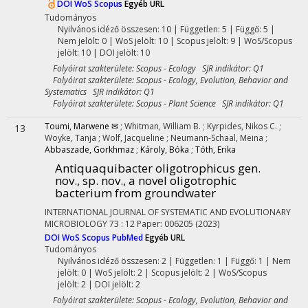
DOI
WoS
Scopus
Egyéb URL
Tudományos
Nyilvános idéző összesen: 10
| Független: 5 | Függő: 5 |
Nem jelölt: 0 | WoS jelölt: 10 | Scopus jelölt: 9 | WoS/Scopus
jelölt: 10 | DOI jelölt: 10
Folyóirat szakterülete: Scopus - Ecology SJR indikátor: Q1
Folyóirat szakterülete: Scopus - Ecology, Evolution, Behavior and
Systematics SJR indikátor: Q1
Folyóirat szakterülete: Scopus - Plant Science SJR indikátor: Q1
Toumi, Marwene ✉
;
Whitman, William B.
;
Kyrpides, Nikos C.
;
13
Woyke, Tanja
;
Wolf, Jacqueline
;
Neumann-Schaal, Meina
;
Abbaszade, Gorkhmaz
;
Károly, Bóka
;
Tóth, Erika
Antiquaquibacter oligotrophicus gen.
nov., sp. nov., a novel oligotrophic
bacterium from groundwater
INTERNATIONAL JOURNAL OF SYSTEMATIC AND EVOLUTIONARY
MICROBIOLOGY
73
:
12
Paper: 006205
(2023)
DOI
WoS
Scopus
PubMed
Egyéb URL
Tudományos
Nyilvános idéző összesen: 2
| Független: 1 | Függő: 1 | Nem
jelölt: 0 | WoS jelölt: 2 | Scopus jelölt: 2 | WoS/Scopus
jelölt: 2 | DOI jelölt: 2
Folyóirat szakterülete: Scopus - Ecology, Evolution, Behavior and