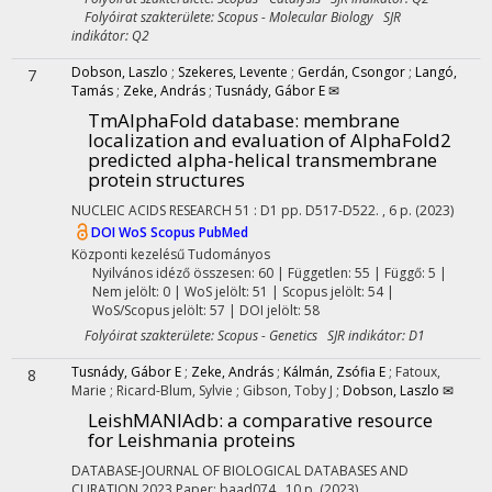
Folyóirat szakterülete: Scopus - Molecular Biology SJR
indikátor: Q2
Dobson, Laszlo
;
Szekeres, Levente
;
Gerdán, Csongor
;
Langó,
7
Tamás
;
Zeke, András
;
Tusnády, Gábor E ✉
TmAlphaFold database: membrane
localization and evaluation of AlphaFold2
predicted alpha-helical transmembrane
protein structures
NUCLEIC ACIDS RESEARCH
51
:
D1
pp. D517-D522. , 6 p.
(2023)
DOI
WoS
Scopus
PubMed
Központi kezelésű
Tudományos
Nyilvános idéző összesen: 60
| Független: 55 | Függő: 5 |
Nem jelölt: 0 | WoS jelölt: 51 | Scopus jelölt: 54 |
WoS/Scopus jelölt: 57 | DOI jelölt: 58
Folyóirat szakterülete: Scopus - Genetics SJR indikátor: D1
Tusnády, Gábor E
;
Zeke, András
;
Kálmán, Zsófia E
;
Fatoux,
8
Marie
;
Ricard-Blum, Sylvie
;
Gibson, Toby J
;
Dobson, Laszlo ✉
LeishMANIAdb: a comparative resource
for Leishmania proteins
DATABASE-JOURNAL OF BIOLOGICAL DATABASES AND
CURATION
2023
Paper: baad074 , 10 p.
(2023)