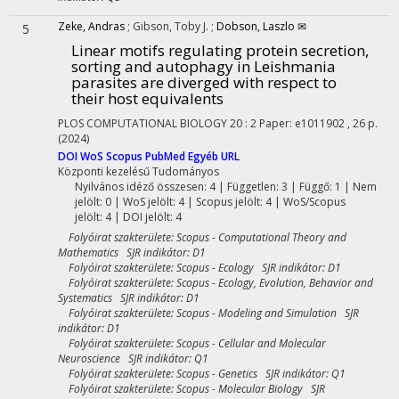
Zeke, Andras
;
Gibson, Toby J.
;
Dobson, Laszlo ✉
5
Linear motifs regulating protein secretion,
sorting and autophagy in Leishmania
parasites are diverged with respect to
their host equivalents
PLOS COMPUTATIONAL BIOLOGY
20
:
2
Paper: e1011902 , 26 p.
(2024)
DOI
WoS
Scopus
PubMed
Egyéb URL
Központi kezelésű
Tudományos
Nyilvános idéző összesen: 4
| Független: 3 | Függő: 1 | Nem
jelölt: 0 | WoS jelölt: 4 | Scopus jelölt: 4 | WoS/Scopus
jelölt: 4 | DOI jelölt: 4
Folyóirat szakterülete: Scopus - Computational Theory and
Mathematics SJR indikátor: D1
Folyóirat szakterülete: Scopus - Ecology SJR indikátor: D1
Folyóirat szakterülete: Scopus - Ecology, Evolution, Behavior and
Systematics SJR indikátor: D1
Folyóirat szakterülete: Scopus - Modeling and Simulation SJR
indikátor: D1
Folyóirat szakterülete: Scopus - Cellular and Molecular
Neuroscience SJR indikátor: Q1
Folyóirat szakterülete: Scopus - Genetics SJR indikátor: Q1
Folyóirat szakterülete: Scopus - Molecular Biology SJR