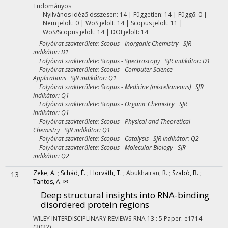
Tudományos
Nyilvános idéző összesen: 14
| Független: 14 | Függő: 0 |
Nem jelölt: 0 | WoS jelölt: 14 | Scopus jelölt: 11 |
WoS/Scopus jelölt: 14 | DOI jelölt: 14
Folyóirat szakterülete: Scopus - Inorganic Chemistry SJR
indikátor: D1
Folyóirat szakterülete: Scopus - Spectroscopy SJR indikátor: D1
Folyóirat szakterülete: Scopus - Computer Science
Applications SJR indikátor: Q1
Folyóirat szakterülete: Scopus - Medicine (miscellaneous) SJR
indikátor: Q1
Folyóirat szakterülete: Scopus - Organic Chemistry SJR
indikátor: Q1
Folyóirat szakterülete: Scopus - Physical and Theoretical
Chemistry SJR indikátor: Q1
Folyóirat szakterülete: Scopus - Catalysis SJR indikátor: Q2
Folyóirat szakterülete: Scopus - Molecular Biology SJR
indikátor: Q2
Zeke, A.
;
Schád, É.
;
Horváth, T.
;
Abukhairan, R.
;
Szabó, B.
;
13
Tantos, A. ✉
Deep structural insights into RNA-binding
disordered protein regions
WILEY INTERDISCIPLINARY REVIEWS-RNA
13
:
5
Paper: e1714
(2022)