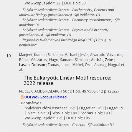
WoS/Scopus jelölt: 33 | DOI jelölt: 33
Folyóirat szakterülete: Scopus - Biochemistry, Genetics and
Molecular Biology (miscellaneous) SJR indikátor: D1
Folyóirat szakterülete: Scopus - Chemistry (miscellaneous) SJR
indikátor: D1
Folyóirat szakterülete: Scopus - Physics and Astronomy
(miscellaneous) SJR indikátor: D1
Regionális Tudományok Bizottsága IXGJO RTB [1901-] A
nemzetközi
Manjeet, Kumar
;
Sushama, Michael
;
Jesús, Alvarado-Valverde
;
10
Bálint, Mészáros
;
Hugo, Sámano‐Sánchez
;
András, Zeke
;
Laszlo, Dobson
;
Tamas, Lazar
;
Mihkel, Örd
;
Anurag, Nagpal
et
al.
The Eukaryotic Linear Motif resource:
2022 release
NUCLEIC ACIDS RESEARCH
50
:
D1
pp. 497-508. , 12 p.
(2022)
DOI
WoS
Scopus
PubMed
Tudományos
Nyilvános idéző összesen: 195
| Független: 180 | Függő: 15
| Nem jelölt: 0 | WoS jelölt: 189 | Scopus jelölt: 193 |
WoS/Scopus jelölt: 195 | DOI jelölt: 195
Folyóirat szakterülete: Scopus - Genetics SJR indikátor: D1