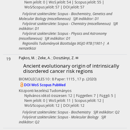
Nem jelölt: 0 | WoS jelölt: 54 | Scopus jelölt: 55 |
WoS/Scopus jelölt: 57 | DOI jelölt: 57
Folyóirat szakterülete: Scopus - Biochemistry, Genetics and
Molecular Biology (miscellaneous) SJR indikátor: D1
Folyóirat szakterülete: Scopus - Chemistry (miscellaneous) SJR
indikátor: D1
Folyóirat szakterülete: Scopus - Physics and Astronomy
(miscellaneous) SJR indikátor: D1
Regionális Tudományok Bizottsága IXGJO RTB [1901-] A
nemzetközi
Pajkos, M.
;
Zeke, A.
;
Dosztányi, Z. ✉
19
Ancient evolutionary origin of intrinsically
disordered cancer risk regions
BIOMOLECULES
10
:
8
Paper: 1115 , 17 p.
(2020)
DOI
WoS
Scopus
PubMed
Központi kezelésű
Tudományos
Nyilvános idéző összesen: 12
| Független: 7 | Függő: 5 |
Nem jelölt: 0 | WoS jelölt: 11 | Scopus jelölt: 12 |
WoS/Scopus jelölt: 12 | DOI jelölt: 12
Folyóirat szakterülete: Scopus - Biochemistry SJR indikátor: Q2
Folyóirat szakterülete: Scopus - Molecular Biology SJR
indikátor: Q2