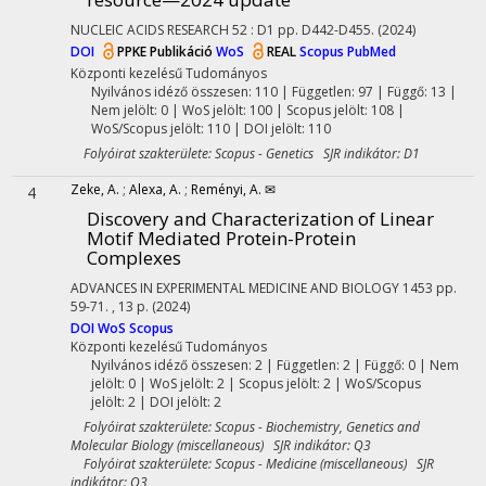
NUCLEIC ACIDS RESEARCH
52
:
D1
pp. D442-D455.
(2024)
DOI
PPKE Publikáció
WoS
REAL
Scopus
PubMed
Központi kezelésű
Tudományos
Nyilvános idéző összesen: 110
| Független: 97 | Függő: 13 |
Nem jelölt: 0 | WoS jelölt: 100 | Scopus jelölt: 108 |
WoS/Scopus jelölt: 110 | DOI jelölt: 110
Folyóirat szakterülete: Scopus - Genetics SJR indikátor: D1
Zeke, A.
;
Alexa, A.
;
Reményi, A. ✉
4
Discovery and Characterization of Linear
Motif Mediated Protein-Protein
Complexes
ADVANCES IN EXPERIMENTAL MEDICINE AND BIOLOGY
1453
pp.
59-71. , 13 p.
(2024)
DOI
WoS
Scopus
Központi kezelésű
Tudományos
Nyilvános idéző összesen: 2
| Független: 2 | Függő: 0 | Nem
jelölt: 0 | WoS jelölt: 2 | Scopus jelölt: 2 | WoS/Scopus
jelölt: 2 | DOI jelölt: 2
Folyóirat szakterülete: Scopus - Biochemistry, Genetics and
Molecular Biology (miscellaneous) SJR indikátor: Q3
Folyóirat szakterülete: Scopus - Medicine (miscellaneous) SJR
indikátor: Q3