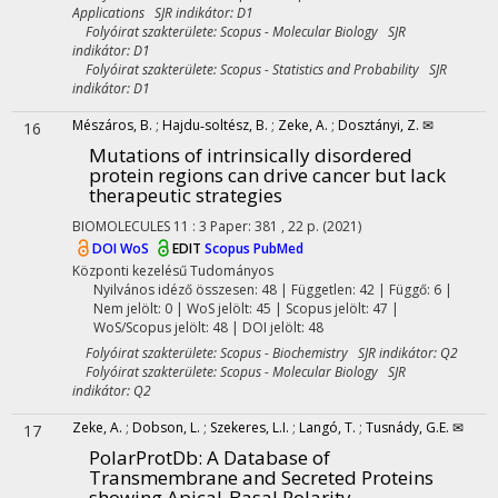
Applications SJR indikátor: D1
Folyóirat szakterülete: Scopus - Molecular Biology SJR
indikátor: D1
Folyóirat szakterülete: Scopus - Statistics and Probability SJR
indikátor: D1
Mészáros, B.
;
Hajdu‐soltész, B.
;
Zeke, A.
;
Dosztányi, Z. ✉
16
Mutations of intrinsically disordered
protein regions can drive cancer but lack
therapeutic strategies
BIOMOLECULES
11
:
3
Paper: 381 , 22 p.
(2021)
DOI
WoS
EDIT
Scopus
PubMed
Központi kezelésű
Tudományos
Nyilvános idéző összesen: 48
| Független: 42 | Függő: 6 |
Nem jelölt: 0 | WoS jelölt: 45 | Scopus jelölt: 47 |
WoS/Scopus jelölt: 48 | DOI jelölt: 48
Folyóirat szakterülete: Scopus - Biochemistry SJR indikátor: Q2
Folyóirat szakterülete: Scopus - Molecular Biology SJR
indikátor: Q2
Zeke, A.
;
Dobson, L.
;
Szekeres, L.I.
;
Langó, T.
;
Tusnády, G.E. ✉
17
PolarProtDb: A Database of
Transmembrane and Secreted Proteins
showing Apical-Basal Polarity