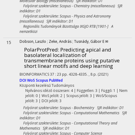
Molecular Biology (miscellaneous) SJR indikátor: D1
Folyóirat szakterülete: Scopus - Chemistry (miscellaneous) SJR
indikátor: D1
Folyóirat szakterülete: Scopus - Physics and Astronomy
(miscellaneous) SJR indikátor: D1
Regionális Tudományok Bizottsága IXGJO RTB [1901-] A
nemzetközi
Dobson, Laszlo
;
Zeke, András
;
Tusnády, Gábor E ✉
15
PolarProtPred: Predicting apical and
basolateral localization of
transmembrane proteins using putative
short linear motifs and deep learning
BIOINFORMATICS
37
:
23
pp. 4328-4335. , 8 p.
(2021)
DOI
WoS
Scopus
PubMed
Központi kezelésű
Tudományos
Nyilvános idéző összesen: 4
| Független: 3 | Függő: 1 | Nem
jelölt: 0 | WoS jelölt: 2 | Scopus jelölt: 3 | WoS/Scopus
jelölt: 3 | DOI jelölt: 3
Folyóirat szakterülete: Scopus - Biochemistry SJR indikátor: D1
Folyóirat szakterülete: Scopus - Computational Mathematics SJR
indikátor: D1
Folyóirat szakterülete: Scopus - Computational Theory and
Mathematics SJR indikátor: D1
Folyóirat szakterülete: Scopus - Computer Science