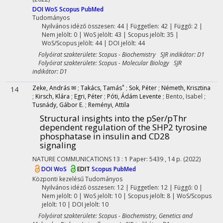
DOI
WoS
Scopus
PubMed
Tudományos
Nyilvános idéző összesen: 44
| Független: 42 | Függő: 2 |
Nem jelölt: 0 | WoS jelölt: 43 | Scopus jelölt: 35 |
WoS/Scopus jelölt: 44 | DOI jelölt: 44
Folyóirat szakterülete: Scopus - Biochemistry SJR indikátor: D1
Folyóirat szakterülete: Scopus - Molecular Biology SJR
indikátor: D1
*
Zeke, András ✉
;
Takács, Tamás
;
Sok, Péter
;
Németh, Krisztina
14
;
Kirsch, Klára
;
Egri, Péter
;
Póti, Ádám Levente
;
Bento, Isabel
;
Tusnády, Gábor E.
;
Reményi, Attila
Structural insights into the pSer/pThr
dependent regulation of the SHP2 tyrosine
phosphatase in insulin and CD28
signaling
NATURE COMMUNICATIONS
13
:
1
Paper: 5439 , 14 p.
(2022)
DOI
WoS
EDIT
Scopus
PubMed
Központi kezelésű
Tudományos
Nyilvános idéző összesen: 12
| Független: 12 | Függő: 0 |
Nem jelölt: 0 | WoS jelölt: 10 | Scopus jelölt: 8 | WoS/Scopus
jelölt: 10 | DOI jelölt: 10
Folyóirat szakterülete: Scopus - Biochemistry, Genetics and