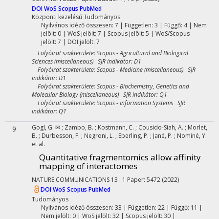
DOI
WoS
Scopus
PubMed
Központi kezelésű
Tudományos
Nyilvános idéző összesen: 7
| Független: 3 | Függő: 4 | Nem
jelölt: 0 | WoS jelölt: 7 | Scopus jelölt: 5 | WoS/Scopus
jelölt: 7 | DOI jelölt: 7
Folyóirat szakterülete: Scopus - Agricultural and Biological
Sciences (miscellaneous) SJR indikátor: D1
Folyóirat szakterülete: Scopus - Medicine (miscellaneous) SJR
indikátor: D1
Folyóirat szakterülete: Scopus - Biochemistry, Genetics and
Molecular Biology (miscellaneous) SJR indikátor: Q1
Folyóirat szakterülete: Scopus - Information Systems SJR
indikátor: Q1
Gogl, G. ✉
;
Zambo, B.
;
Kostmann, C.
;
Cousido-Siah, A.
;
Morlet,
9
B.
;
Durbesson, F.
;
Negroni, L.
;
Eberling, P.
;
Jané, P.
;
Nominé, Y.
et al.
Quantitative fragmentomics allow affinity
mapping of interactomes
NATURE COMMUNICATIONS
13
:
1
Paper: 5472
(2022)
DOI
WoS
Scopus
PubMed
Tudományos
Nyilvános idéző összesen: 33
| Független: 22 | Függő: 11 |
Nem jelölt: 0 | WoS jelölt: 32 | Scopus jelölt: 30 |