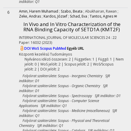
indikátor: Q1
Amin, Harem Muhamad
;
Szabo, Beata
;
Abukhairan, Rawan
;
6
Zeke, Andras
;
Kardos, József
;
Schad, Eva
;
Tantos, Agnes ✉
In Vivo and In Vitro Characterization of the
RNA Binding Capacity of SETD1A (KMT2F)
INTERNATIONAL JOURNAL OF MOLECULAR SCIENCES
24
:
22
Paper: 16032
(2023)
DOI
WoS
Scopus
PubMed
Egyéb URL
Központi kezelésű
Tudományos
Nyilvános idéző összesen: 2
| Független: 1 | Függő: 1 | Nem
jelölt: 0 | WoS jelölt: 2 | Scopus jelölt: 2 | WoS/Scopus
jelölt: 2 | DOI jelölt: 2
Folyóirat szakterülete: Scopus - Inorganic Chemistry SJR
indikátor: D1
Folyóirat szakterülete: Scopus - Organic Chemistry SJR
indikátor: D1
Folyóirat szakterülete: Scopus - Spectroscopy SJR indikátor: D1
Folyóirat szakterülete: Scopus - Computer Science
Applications SJR indikátor: Q1
Folyóirat szakterülete: Scopus - Medicine (miscellaneous) SJR
indikátor: Q1
Folyóirat szakterülete: Scopus - Physical and Theoretical
Chemistry SJR indikátor: Q1
Folyóirat szakterülete: Scopus - Catalysis SJR indikátor: Q2