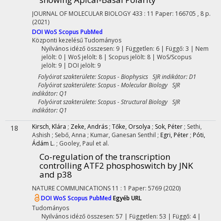
JOURNAL OF MOLECULAR BIOLOGY
433
:
11
Paper: 166705 , 8 p.
(2021)
DOI
WoS
Scopus
PubMed
Központi kezelésű
Tudományos
Nyilvános idéző összesen: 9
| Független: 6 | Függő: 3 | Nem
jelölt: 0 | WoS jelölt: 8 | Scopus jelölt: 8 | WoS/Scopus
jelölt: 9 | DOI jelölt: 9
Folyóirat szakterülete: Scopus - Biophysics SJR indikátor: D1
Folyóirat szakterülete: Scopus - Molecular Biology SJR
indikátor: Q1
Folyóirat szakterülete: Scopus - Structural Biology SJR
indikátor: Q1
Kirsch, Klára
;
Zeke, András
;
Tőke, Orsolya
;
Sok, Péter
;
Sethi,
18
Ashish
;
Sebő, Anna
;
Kumar, Ganesan Senthil
;
Egri, Péter
;
Póti,
Ádám L.
;
Gooley, Paul
et al.
Co-regulation of the transcription
controlling ATF2 phosphoswitch by JNK
and p38
NATURE COMMUNICATIONS
11
:
1
Paper: 5769
(2020)
DOI
WoS
Scopus
PubMed
Egyéb URL
Tudományos
Nyilvános idéző összesen: 57
| Független: 53 | Függő: 4 |