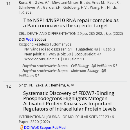
*
Rona, G.
;
Zeke, A.
;
Miwatani-Minter, B.
;
de, Vries M.
;
Kaur, R.
;
11
Schinlever, A.
;
Garcia, S.F.
;
Goldberg, H.V.
;
Wang, H.
;
Hinds,
T.R.
et al.
The NSP14/NSP10 RNA repair complex as
a Pan-coronavirus therapeutic target
CELL DEATH AND DIFFERENTIATION
29
pp. 285-292. , 8 p.
(2022)
DOI
WoS
Scopus
Központi kezelésű
Tudományos
Nyilvános idéző összesen: 51
| Független: 48 | Függő: 3 |
Nem jelölt: 0 | WoS jelölt: 50 | Scopus jelölt: 47 |
WoS/Scopus jelölt: 51 | DOI jelölt: 51
Folyóirat szakterülete: Scopus - Cell Biology SJR indikátor: D1
Folyóirat szakterülete: Scopus - Molecular Biology SJR
indikátor: D1
Singh, N.
;
Zeke, A.
;
Reményi, A. ✉
12
Systematic Discovery of FBXW7-Binding
Phosphodegrons Highlights Mitogen-
Activated Protein Kinases as Important
Regulators of Intracellular Protein Levels
INTERNATIONAL JOURNAL OF MOLECULAR SCIENCES
23
:
6
Paper: 3320
(2022)
DOI
WoS
Scopus
PubMed