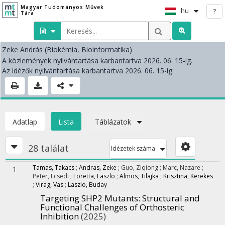
Magyar Tudományos Művek
hu
?
Tára
Zeke András
(Biokémia, Bioinformatika)
A közlemények nyilvántartása karbantartva 2026. 06. 15-ig.
Az idézők nyilvántartása karbantartva 2026. 06. 15-ig.
Adatlap
Lista
Táblázatok
28 találat
Idézetek száma
Tamas, Takacs
;
Andras, Zeke
;
Guo, Ziqiong
;
Marc, Nazare
;
1
Peter, Ecsedi
;
Loretta, Laszlo
;
Almos, Tilajka
;
Krisztina, Kerekes
;
Virag, Vas
;
Laszlo, Buday
Targeting SHP2 Mutants: Structural and
Functional Challenges of Orthosteric
Inhibition
(2025)