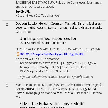
TARGETING RAS SYMPOSIUM
,
Palacio de Congresos Salamanca,
Spain
,
8-10th October 2025
,
Egyéb URL
Központi kezelésű
Tudományos
Dobson, Laszlo
;
Gerdan, Csongor
;
Tusnady, Simon
;
Szekeres,
2
Levente
;
Kuffa, Katalin
;
Lango, Tamas
;
Zeke, Andras
;
Tusnady,
Gabor E. ✉
UniTmp: unified resources for
transmembrane proteins
NUCLEIC ACIDS RESEARCH
52
:
D1
pp. D572-D578. , 7 p.
(2024)
DOI
WoS
Scopus
PubMed
Egyéb URL
Egyéb URL
Központi kezelésű
Tudományos
Nyilvános idéző összesen: 16
| Független: 12 | Függő: 4 |
Nem jelölt: 0 | WoS jelölt: 15 | Scopus jelölt: 15 |
WoS/Scopus jelölt: 15 | DOI jelölt: 16
Folyóirat szakterülete: Scopus - Genetics SJR indikátor: D1
Kumar, Manjeet ✉
;
Michael, Sushama
;
Alvarado-Valverde, Jesús
3
;
Zeke, András
;
Lazar, Tamas
;
Glavina, Juliana
;
Nagy-Kanta,
Eszter
;
Donagh, Juan Mac
;
Kalman, Zsofia E
;
Pascarelli, Stefano
et al.
ELM—the Eukaryotic Linear Motif
resource—2024 update