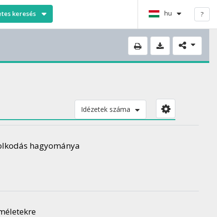
hu
etes keresés
?
Idézetek száma
ndolkodás hagyománya
lméletekre