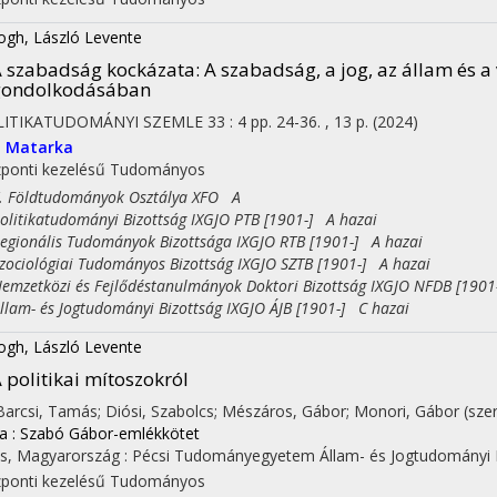
ogh, László Levente
 szabadság kockázata
: A szabadság, a jog, az állam és 
gondolkodásában
LITIKATUDOMÁNYI SZEMLE
33
:
4
pp. 24-36. , 13 p.
(2024)
I
Matarka
ponti kezelésű
Tudományos
Földtudományok Osztálya XFO A
itikatudományi Bizottság IXGJO PTB [1901-] A hazai
ionális Tudományok Bizottsága IXGJO RTB [1901-] A hazai
ciológiai Tudományos Bizottság IXGJO SZTB [1901-] A hazai
zetközi és Fejlődéstanulmányok Doktori Bizottság IXGJO NFDB [1901
am- és Jogtudományi Bizottság IXGJO ÁJB [1901-] C hazai
ogh, László Levente
 politikai mítoszokról
 Barcsi, Tamás; Diósi, Szabolcs; Mészáros, Gábor; Monori, Gábor (sze
ka : Szabó Gábor-emlékkötet
s, Magyarország :
Pécsi Tudományegyetem Állam- és Jogtudományi K
ponti kezelésű
Tudományos