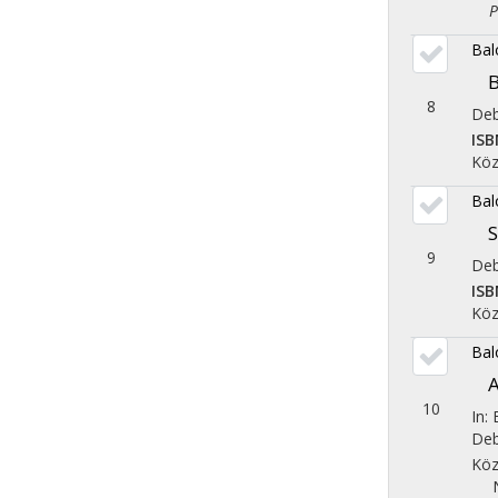
Pol
Bal
B
8
Deb
ISB
Köz
Bal
S
9
Deb
ISB
Köz
Bal
A
10
In:
Deb
Köz