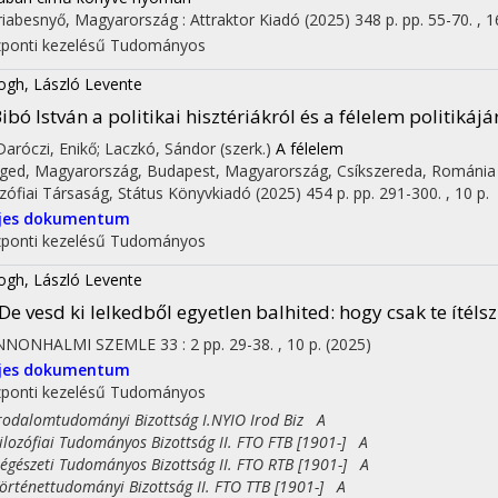
iabesnyő, Magyarország :
Attraktor Kiadó
(2025)
348 p.
pp. 55-70. , 1
ponti kezelésű
Tudományos
ogh, László Levente
ibó István a politikai hisztériákról és a félelem politikájá
 Daróczi, Enikő; Laczkó, Sándor (szerk.)
A félelem
ged, Magyarország,
Budapest, Magyarország,
Csíkszereda, Románia
ozófiai Társaság
,
Státus Könyvkiadó
(2025)
454 p.
pp. 291-300. , 10 p.
ljes dokumentum
ponti kezelésű
Tudományos
ogh, László Levente
De vesd ki lelkedből egyetlen balhited: hogy csak te ítélsz
NNONHALMI SZEMLE
33
:
2
pp. 29-38. , 10 p.
(2025)
ljes dokumentum
ponti kezelésű
Tudományos
dalomtudományi Bizottság I.NYIO Irod Biz A
ozófiai Tudományos Bizottság II. FTO FTB [1901-] A
észeti Tudományos Bizottság II. FTO RTB [1901-] A
ténettudományi Bizottság II. FTO TTB [1901-] A