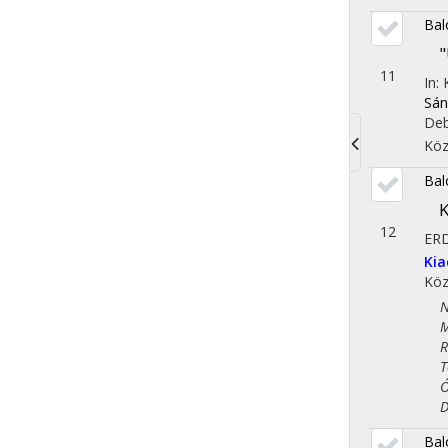
Bal
"
11
In:
Sán
Deb
Köz
Toggle
Bal
navigati
K
12
ER
Kia
Köz
Nép
Műv
Rég
Tör
Óko
Dem
Bal