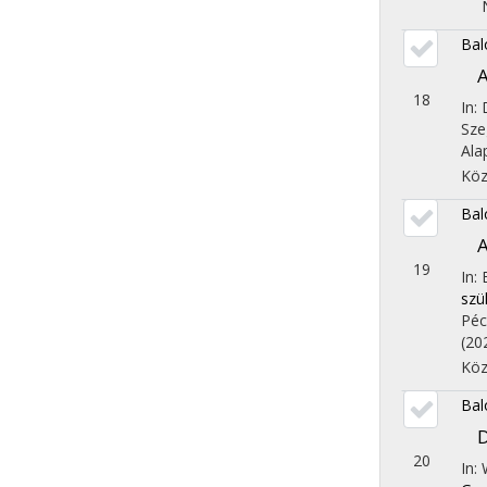
Bal
A
18
In:
Sze
Ala
Köz
Bal
A
19
In:
szü
Péc
(20
Köz
Bal
D
20
In: