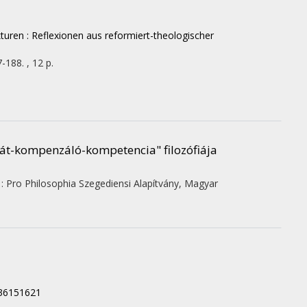
kturen : Reflexionen aus reformiert-theologischer
-188. , 12 p.
át-kompenzáló-kompetencia" filozófiája
 :
Pro Philosophia Szegediensi Alapítvány
,
Magyar
636151621