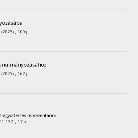
nyozásába
(2025)
,
100 p.
 tanulmányozásához
(2025)
,
162 p.
z együttérzés reprezentációi
21-137. , 17 p.