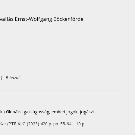
a vallás Ernst-Wolfgang Böckenförde
-] B hazai
rk.)
Globális igazságosság, emberi jogok, jogászi
ar (PTE ÁJK)
(2023)
420 p.
pp. 55-64. , 10 p.