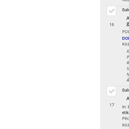
Bal
A
16
PO
DO
Köz
X. 
Pol
Reg
Szo
Nem
Áll
Bal
A
17
In:
eti
Péc
Köz