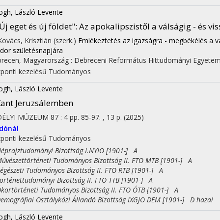
ogh, László Levente
Új eget és új földet"
: Az apokalipszistől a válságig - és vi
 Kovács, Krisztián (szerk.)
Emlékeztetés az igazságra - megbékélés a v
dor születésnapjára
recen, Magyarország :
Debreceni Református Hittudományi Egyete
ponti kezelésű
Tudományos
ogh, László Levente
on
ant Jeruzsálemben
DÉLYI MÚZEUM
87
:
4
pp. 85-97. , 13 p.
(2025)
dónál
ponti kezelésű
Tudományos
rajztudományi Bizottság I.NYIO [1901-] A
észettörténeti Tudományos Bizottság II. FTO MTB [1901-] A
észeti Tudományos Bizottság II. FTO RTB [1901-] A
ténettudományi Bizottság II. FTO TTB [1901-] A
rtörténeti Tudományos Bizottság II. FTO ÓTB [1901-] A
ográfiai Osztályközi Állandó Bizottság IXGJO DEM [1901-] D hazai
ogh, László Levente