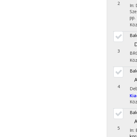
2
In:
Sze
pp. 
Köz
Bal
D
3
BRO
Köz
Bal
A
4
Deb
Ki
Köz
Bal
A
5
In:
kor