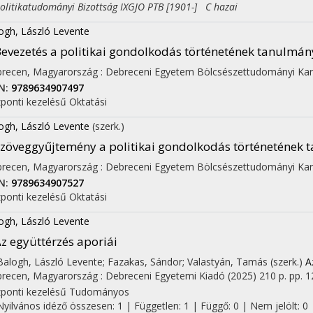
itikatudományi Bizottság IXGJO PTB [1901-] C hazai
ogh, László Levente
evezetés a politikai gondolkodás történetének tanulmá
recen, Magyarország :
Debreceni Egyetem Bölcsészettudományi Kar
N:
9789634907497
ponti kezelésű
Oktatási
ogh, László Levente
(szerk.)
zöveggyűjtemény a politikai gondolkodás történetének
recen, Magyarország :
Debreceni Egyetem Bölcsészettudományi Kar
N:
9789634907527
ponti kezelésű
Oktatási
ogh, László Levente
z együttérzés aporiái
 Balogh, László Levente; Fazakas, Sándor; Valastyán, Tamás (szerk.)
A
recen, Magyarország :
Debreceni Egyetemi Kiadó
(2025)
210 p.
pp. 1
ponti kezelésű
Tudományos
Nyilvános idéző összesen: 1
| Független: 1 | Függő: 0 | Nem jelölt: 0