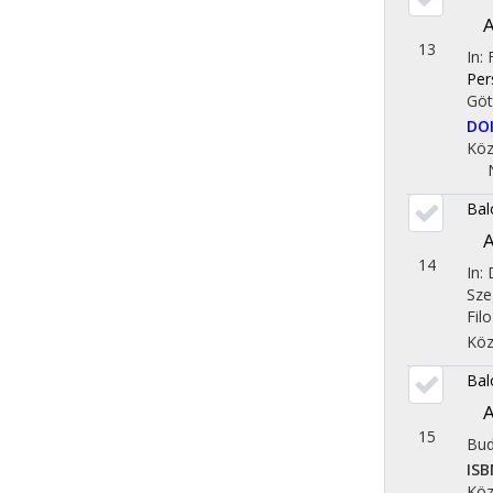
A
13
In:
Per
Göt
DO
Köz
Bal
A
14
In:
Sze
Fil
Köz
Bal
A
15
Bud
ISB
Köz