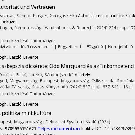
utorität und Vertrauen
 Fazakas, Sándor; Plasger, Georg (szerk.)
Autorität und autoritäre Stru
spektive
tingen, Németország :
Vandenhoeck & Ruprecht
(2024)
224 p.
pp. 177
I
ponti kezelésű
Tudományos
Nyilvános idéző összesen: 1
| Független: 1 | Függő: 0 | Nem jelölt: 0
ogh, László Levente
 szkepszis dicsérete
: Odo Marquard és az "inkompetenci
 Daróczi, Enikő; Laczkó, Sándor (szerk.)
A kétely
ged, Magyarország,
Budapest, Magyarország,
Csíkszereda, Románia
ozófiai Társaság
,
Státus Könyvkiadó
(2024)
397 p.
pp. 337-349. , 13 p.
ponti kezelésű
Tudományos
ogh, László Levente
 politika mint kultúra
apest, Magyarország :
Debreceni Egyetemi Kiadó
(2024)
N:
9789636151621
Teljes dokumentum
Inaktív DOI: 10.5484/9789
ponti kezelésű
Tudományos