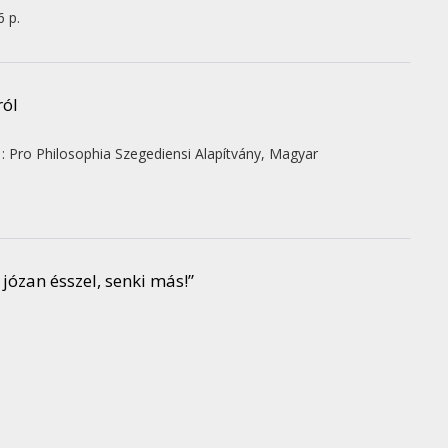
6 p.
ról
 :
Pro Philosophia Szegediensi Alapítvány
,
Magyar
 józan ésszel, senki más!”