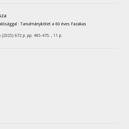
ssza
alósággal : Tanulmánykötet a 60 éves Fazakas
m
(2025)
672 p.
pp. 465-475. , 11 p.