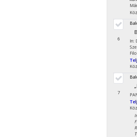
Már
Köz
Bal
B
6
In:
Sze
Fil
Te
Köz
Bal
„
7
PA
Te
Köz
Iro
Fil
Rég
Tör