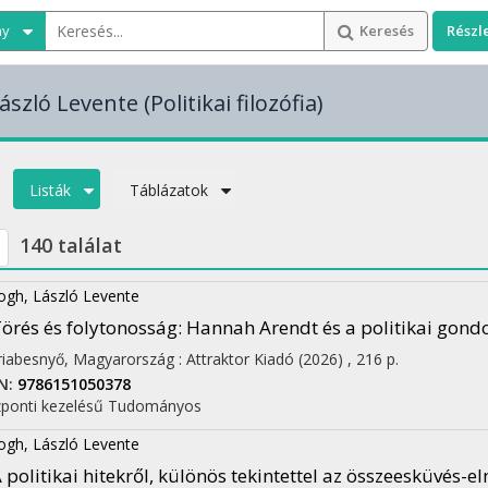
ny
Keresés
Részl
ászló Levente
(Politikai filozófia)
Listák
Táblázatok
140 találat
ogh, László Levente
örés és folytonosság
: Hannah Arendt és a politikai go
iabesnyő, Magyarország :
Attraktor Kiadó
(2026)
,
216 p.
N:
9786151050378
ponti kezelésű
Tudományos
ogh, László Levente
 politikai hitekről, különös tekintettel az összeesküvés-e