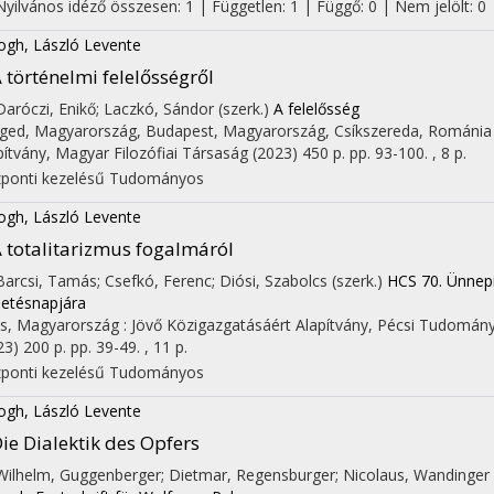
Nyilvános idéző összesen: 1
| Független: 1 | Függő: 0 | Nem jelölt: 0 |
ogh, László Levente
 történelmi felelősségről
 Daróczi, Enikő; Laczkó, Sándor (szerk.)
A felelősség
ged, Magyarország,
Budapest, Magyarország,
Csíkszereda, Románia
pítvány
,
Magyar Filozófiai Társaság
(2023)
450 p.
pp. 93-100. , 8 p.
ponti kezelésű
Tudományos
ogh, László Levente
 totalitarizmus fogalmáról
 Barcsi, Tamás; Csefkó, Ferenc; Diósi, Szabolcs (szerk.)
HCS 70. Ünnepi
letésnapjára
s, Magyarország :
Jövő Közigazgatásáért Alapítvány
,
Pécsi Tudomány
23)
200 p.
pp. 39-49. , 11 p.
ponti kezelésű
Tudományos
ogh, László Levente
ie Dialektik des Opfers
 Wilhelm, Guggenberger; Dietmar, Regensburger; Nicolaus, Wandinger 