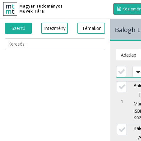
Magyar Tudományos
Közlemé
Művek Tára
Szerző
Intézmény
Témakör
Balogh L
Adatlap
Bal
T
1
Már
ISB
Köz
Bal
A