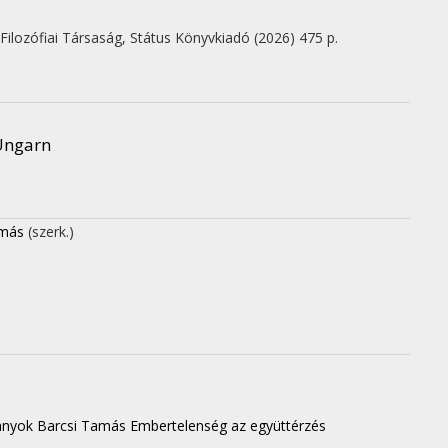
Filozófiai Társaság
,
Státus Könyvkiadó
(2026)
475 p.
Ungarn
amás
(szerk.)
mányok Barcsi Tamás Embertelenség az együttérzés