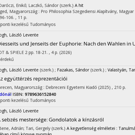
 Daróczi, Enikő; Laczkó, Sándor (szerk.)
A hit
ged, Magyarország :
Pro Philosophia Szegediensi Alapítvány
,
Magyar 
96-106. , 11 p.
ponti kezelésű
Tudományos
ogh, László Levente
iesseits und Jenseits der Euphorie
: Nach den Wahlen in 
T & SPIELE
2
pp. 18-21. , 4 p.
(2026)
érdekű
ogh, László Levente
(szerk.)
;
Fazakas, Sándor
(szerk.)
;
Valastyán, T
z együttérzés reprezentációi
recen, Magyarország :
Debreceni Egyetemi Kiadó
(2025)
,
210 p.
adónál
ISBN:
9789636152840
ponti kezelésű
Tudományos
ogh, László Levente
 sebzés mestersége
: Gondolatok a kínzásról
 Bene, Adrián; Tari, Gergely (szerk.)
A kegyetlenség elméletei : Tanul
ában című könyve nyomán