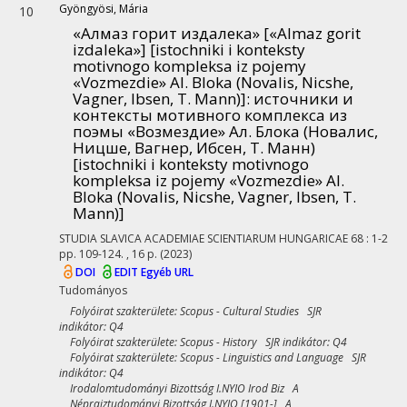
Gyöngyösi, Mária
10
«Алмаз горит издалека» [«Almaz gorit
izdaleka»] [istochniki i konteksty
motivnogo kompleksa iz pojemy
«Vozmezdie» Al. Bloka (Novalis, Nicshe,
Vagner, Ibsen, T. Mann)]
: источники и
контексты мотивного комплекса из
поэмы «Возмездие» Ал. Блока (Новалис,
Ницше, Вагнер, Ибсен, Т. Манн)
[istochniki i konteksty motivnogo
kompleksa iz pojemy «Vozmezdie» Al.
Bloka (Novalis, Nicshe, Vagner, Ibsen, T.
Mann)]
STUDIA SLAVICA ACADEMIAE SCIENTIARUM HUNGARICAE
68
:
1-2
pp. 109-124. , 16 p.
(2023)
DOI
EDIT
Egyéb URL
Tudományos
Folyóirat szakterülete: Scopus - Cultural Studies SJR
indikátor: Q4
Folyóirat szakterülete: Scopus - History SJR indikátor: Q4
Folyóirat szakterülete: Scopus - Linguistics and Language SJR
indikátor: Q4
Irodalomtudományi Bizottság I.NYIO Irod Biz A
Néprajztudományi Bizottság I.NYIO [1901-] A