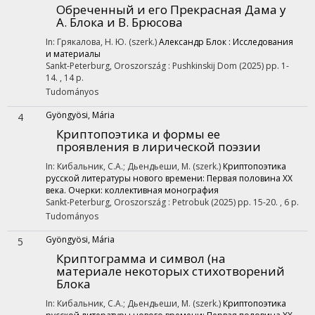
Обреченный и его Прекрасная Дама у
А. Блока и В. Брюсова
In: Грякалова, Н. Ю. (szerk.)
Александр Блок : Исследования
и материалы
Sankt-Peterburg, Oroszország :
Pushkinskij Dom
(2025)
pp. 1-
14. , 14 p.
Tudományos
Gyöngyösi, Mária
4
Криптопоэтика и формы ее
проявления в лирической поэзии
In: Кибальник, С.А.; Дьендьеши, M. (szerk.)
Криптопоэтика
русской литературы нового времени: Первая половина XX
века. Очерки: коллективная монография
Sankt-Peterburg, Oroszország :
Petrobuk
(2025)
pp. 15-20. , 6 p.
Tudományos
Gyöngyösi, Mária
5
Криптограмма и символ (на
материале некоторых стихотворений
Блока
In: Кибальник, С.А.; Дьендьеши, M. (szerk.)
Криптопоэтика