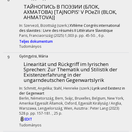
ТАЙНОПИСЬ В ПОЭЗИИ (БЛОК,
АХМАТОВА) [TAJNOPIS' V POeZII (BLOK,
AHMATOVA)]
In: Szervező, Bizottság (szerk.)
XVIIème Congrès international
des slavistes : Livre des résumés II Littérature Slavistique
Paris, Franciaország
(2025)
1,003 p.
pp. 45-50. , 6 p.
Teljes dokumentum
Tudományos
Gyöngyösi, Mária
9
Linearität und Rückgriff im lyrischen
Sprechen
: Zur Thematik und Stilistik der
Existenzerfahrung in der
ungarndeutschen Gegenwartslyrik
In: Schmitt, Angelika; Stahl, Henrieke (szerk.)
Lyrik und Existenz in
der Gegenwart
Berlin, Németország,
Bern, Svájc,
Bruxelles, Belgium,
New York,
Amerikai Egyesült Államok,
Oxford, Egyesült Királyság / Anglia,
Warszawa, Lengyelország,
Wien, Ausztria :
Peter Lang
(2023)
528 p.
pp. 157-181. , 25 p.
EDIT
Tudományos