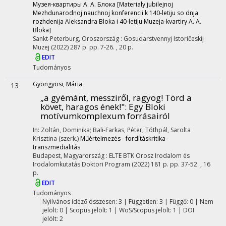
Музея-квартиры А. А. Блока [Materialy jubilejnoj
Mezhdunarodnoj nauchnoj konferencii k 140-letiju so dnja
rozhdenija Aleksandra Bloka i 40-letiju Muzeja-kvartiry A. A.
Bloka]
Sankt-Peterburg, Oroszország :
Gosudarstvennyj Istoričeskij
Muzej
(2022)
287 p.
pp. 7-26. , 20 p.
EDIT
Tudományos
Gyöngyösi, Mária
13
„a gyémánt, messziről, ragyog! Törd a
követ, haragos ének!"
: Egy Bloki
motívumkomplexum forrásairól
In: Zoltán, Dominika; Bali-Farkas, Péter; Tóthpál, Sarolta
Krisztina (szerk.)
Műértelmezés - fordításkritika -
transzmedialitás
Budapest, Magyarország :
ELTE BTK Orosz Irodalom és
Irodalomkutatás Doktori Program
(2022)
181 p.
pp. 37-52. , 16
p.
EDIT
Tudományos
Nyilvános idéző összesen: 3
| Független: 3 | Függő: 0 | Nem
jelölt: 0 | Scopus jelölt: 1 | WoS/Scopus jelölt: 1 | DOI
jelölt: 2