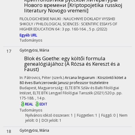
Нового времени [Kriptopojetika russkoj
literatury Novogo vremeni]
FILOLOGICHESKIE NAUKI : NAUCHNYE DOKLADY VYSSHEI
SHKOLY / PHILOLOGICAL SCIENCES : SCIENTIFIC ESSAYS OF
HIGHER EDUCATION
64
:
3
pp. 160-164. , 5 p.
(2022)
Egyéb URL
Tudományos
Gyöngyösi, Mária
17
Blok és Goethe
: egy költői formula
genealógiájához (A Rózsa és Kereszt és a
Faust)
In: Pátrovics, Péter (szerk.)
Arcana linguarum : Köszöntő kötet a
80 éves Bańczerowski Janusz professzor tiszteletére
Budapest, Magyarország :
ELTE BTK Szláv és Balti Filológiai
Intézet
,
ELTE BTK Lengyel Filológiai Tanszék
(2021)
520 p.
pp.
175-188. , 14 p.
REAL
EDIT
Tudományos
Nyilvános idéző összesen: 1
| Független: 1 | Függő: 0 | Nem
jelölt: 0 | DOI jelölt: 1
Gyöngyösi, Mária
18