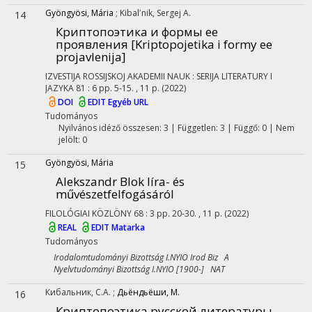
Gyöngyösi, Mária
;
Kibalʹnik, Sergej A.
14
Криптопоэтика и формы ее
проявления [Kriptopojetika i formy ee
projavlenija]
IZVESTIJA ROSSIJSKOJ AKADEMII NAUK : SERIJA LITERATURY I
JAZYKA
81
:
6
pp. 5-15. , 11 p.
(2022)
DOI
EDIT
Egyéb URL
Tudományos
Nyilvános idéző összesen: 3
| Független: 3 | Függő: 0 | Nem
jelölt: 0
Gyöngyösi, Mária
15
Alekszandr Blok líra- és
művészetfelfogásáról
FILOLÓGIAI KÖZLÖNY
68
:
3
pp. 20-30. , 11 p.
(2022)
REAL
EDIT
Matarka
Tudományos
Irodalomtudományi Bizottság I.NYIO Irod Biz A
Nyelvtudományi Bizottság I.NYIO [1900-] NAT
Кибальник, С.А.
;
Дьёндьёши, М.
16
Криптопоэтика русской литературы