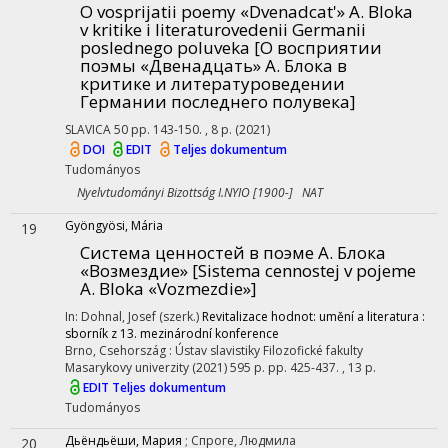
O vosprijatii poemy «Dvenadcat'» A. Bloka
v kritike i literaturovedenii Germanii
poslednego poluveka [О восприятии
поэмы «Двенадцать» А. Блока в
критике и литературоведении
Германии последнего полувека]
SLAVICA
50
pp. 143-150. , 8 p.
(2021)
DOI
EDIT
Teljes dokumentum
Tudományos
Nyelvtudományi Bizottság I.NYIO [1900-] NAT
Gyöngyösi, Mária
19
Система ценностей в поэме А. Блока
«Возмездие» [Sistema cennostej v pojeme
A. Bloka «Vozmezdie»]
In: Dohnal, Josef (szerk.)
Revitalizace hodnot: umění a literatura :
sborník z 13. mezinárodní konference
Brno, Csehország :
Ústav slavistiky Filozofické fakulty
Masarykovy univerzity
(2021)
595 p.
pp. 425-437. , 13 p.
EDIT
Teljes dokumentum
Tudományos
Дьёндьёши, Мария
;
Спроге, Людмила
20