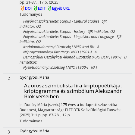
pp. 21-37. , 17 p.
(2025)
DOI
EDIT
Egyéb URL
Tudományos
Folyóirat szakterülete: Scopus - Cultural Studies SJR
indikátor: Q2
Folyóirat szakterülete: Scopus - History SJR indikátor: Q2
Folyóirat szakterülete: Scopus - Linguistics and Language SJR
indikátor: Q2
Irodalomtudományi Bizottság I.NYIO Irod Biz A
Néprajztudományi Bizottság I.NYIO [1901-] A
Demográfiai Osztályközi Állandó Bizottság IXGJO DEM [1901-] D
nemzetközi
Nyelvtudományi Bizottság I.NYIO [1900-] NAT
Gyöngyösi, Mária
2
Az orosz szimbolista líra kriptopoétikája:
kriptogramma és szimbólum Alekszandr
Blok verseiben
In: Dudás, Mária (szerk.)
175 éves a budapesti szlavisztika
Budapest, Magyarország :
ELTE BTK Szláv Filológiai Tanszék
(2025)
311 p.
pp. 67-78. , 12 p.
Tudományos
Gyöngyösi, Mária
3