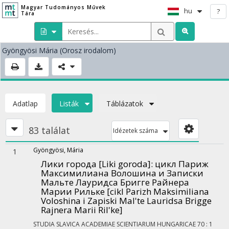
Magyar Tudományos Művek
hu
?
Tára
Gyöngyösi Mária
(Orosz irodalom)
Adatlap
Listák
Táblázatok
83 találat
Idézetek száma
Gyöngyösi, Mária
1
Лики города [Liki goroda]
: цикл Париж
Максимилиана Волошина и Записки
Мальте Лауридса Бригге Райнера
Марии Рильке [cikl Parizh Maksimiliana
Voloshina i Zapiski Mal'te Lauridsa Brigge
Rajnera Marii Ril'ke]
STUDIA SLAVICA ACADEMIAE SCIENTIARUM HUNGARICAE
70
:
1