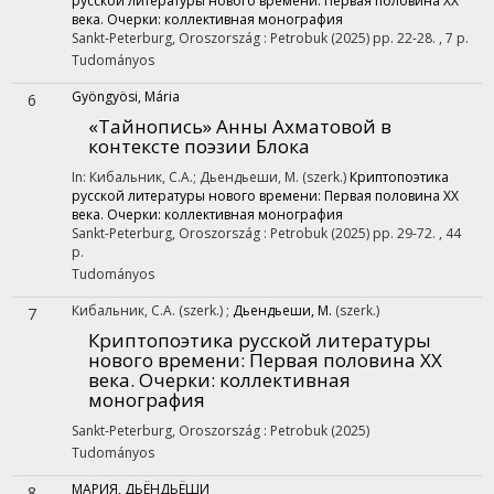
русской литературы нового времени: Первая половина XX
века. Очерки: коллективная монография
Sankt-Peterburg, Oroszország :
Petrobuk
(2025)
pp. 22-28. , 7 p.
Tudományos
Gyöngyösi, Mária
6
«Тайнопись» Анны Ахматовой в
контексте поэзии Блока
In: Кибальник, С.А.; Дьендьеши, M. (szerk.)
Криптопоэтика
русской литературы нового времени: Первая половина XX
века. Очерки: коллективная монография
Sankt-Peterburg, Oroszország :
Petrobuk
(2025)
pp. 29-72. , 44
p.
Tudományos
Кибальник, С.А.
(szerk.)
;
Дьендьеши, M.
(szerk.)
7
Криптопоэтика русской литературы
нового времени: Первая половина XX
века. Очерки: коллективная
монография
Sankt-Peterburg, Oroszország :
Petrobuk
(2025)
Tudományos
МАРИЯ, ДЬЁНДЬЁШИ
8