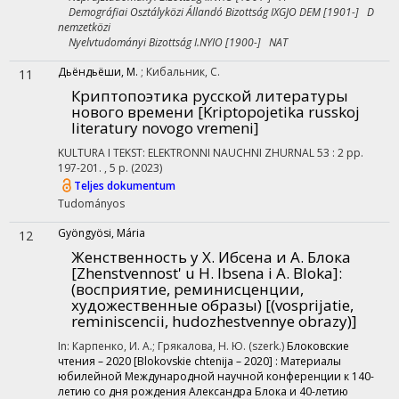
Demográfiai Osztályközi Állandó Bizottság IXGJO DEM [1901-] D
nemzetközi
Nyelvtudományi Bizottság I.NYIO [1900-] NAT
Дьёндьёши, М.
;
Кибальник, С.
11
Криптопоэтика русской литературы
нового времени [Kriptopojetika russkoj
literatury novogo vremeni]
KULTURA I TEKST: ELEKTRONNI NAUCHNI ZHURNAL
53
:
2
pp.
197-201. , 5 p.
(2023)
Teljes dokumentum
Tudományos
Gyöngyösi, Mária
12
Женственность у Х. Ибсена и А. Блока
[Zhenstvennost' u H. Ibsena i A. Bloka]
:
(восприятие, реминисценции,
художественные образы) [(vosprijatie,
reminiscencii, hudozhestvennye obrazy)]
In: Карпенко, И. А.; Грякалова, Н. Ю. (szerk.)
Блоковские
чтения – 2020 [Blokovskie chtenija – 2020] : Материалы
юбилейной Международной научной конференции к 140-
летию со дня рождения Александра Блока и 40-летию