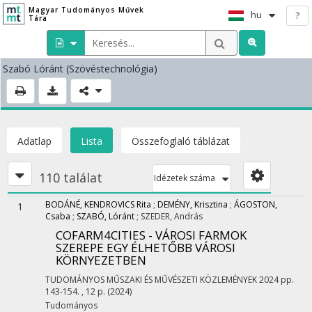
Magyar Tudományos Művek
hu
?
Tára
Szabó Lóránt
(Szövéstechnológia)
Adatlap
Lista
Összefoglaló táblázat
110 találat
Idézetek száma
BODÁNÉ, KENDROVICS Rita
;
DEMÉNY, Krisztina
;
ÁGOSTON,
1
Csaba
;
SZABÓ, Lóránt
;
SZEDER, András
COFARM4CITIES - VÁROSI FARMOK
SZEREPE EGY ÉLHETŐBB VÁROSI
KÖRNYEZETBEN
TUDOMÁNYOS MŰSZAKI ÉS MŰVÉSZETI KÖZLEMÉNYEK
2024
pp.
143-154. , 12 p.
(2024)
Tudományos