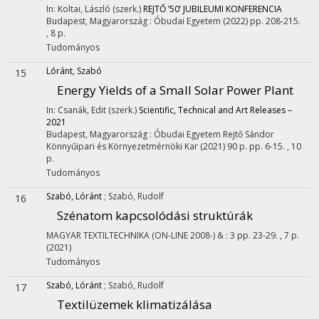
In: Koltai, László (szerk.)
REJTŐ ’50’ JUBILEUMI KONFERENCIA
Budapest, Magyarország :
Óbudai Egyetem
(2022)
pp. 208-215.
, 8 p.
Tudományos
Lóránt, Szabó
15
Energy Yields of a Small Solar Power Plant
In: Csanák, Edit (szerk.)
Scientific, Technical and Art Releases –
2021
Budapest, Magyarország :
Óbudai Egyetem Rejtő Sándor
Könnyűipari és Környezetmérnöki Kar
(2021)
90 p.
pp. 6-15. , 10
p.
Tudományos
Szabó, Lóránt
;
Szabó, Rudolf
16
Szénatom kapcsolódási struktúrák
MAGYAR TEXTILTECHNIKA (ON-LINE 2008-)
&
:
3
pp. 23-29. , 7 p.
(2021)
Tudományos
Szabó, Lóránt
;
Szabó, Rudolf
17
Textilüzemek klimatizálása