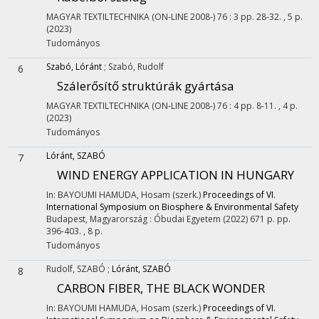
MAGYAR TEXTILTECHNIKA (ON-LINE 2008-)
76
:
3
pp. 28-32. , 5 p.
(2023)
Tudományos
Szabó, Lóránt
;
Szabó, Rudolf
6
Szálerősítő struktúrák gyártása
MAGYAR TEXTILTECHNIKA (ON-LINE 2008-)
76
:
4
pp. 8-11. , 4 p.
(2023)
Tudományos
Lóránt, SZABÓ
7
WIND ENERGY APPLICATION IN HUNGARY
In: BAYOUMI HAMUDA, Hosam (szerk.)
Proceedings of VI.
International Symposium on Biosphere & Environmental Safety
Budapest, Magyarország :
Óbudai Egyetem
(2022)
671 p.
pp.
396-403. , 8 p.
Tudományos
Rudolf, SZABÓ
;
Lóránt, SZABÓ
8
CARBON FIBER, THE BLACK WONDER
In: BAYOUMI HAMUDA, Hosam (szerk.)
Proceedings of VI.