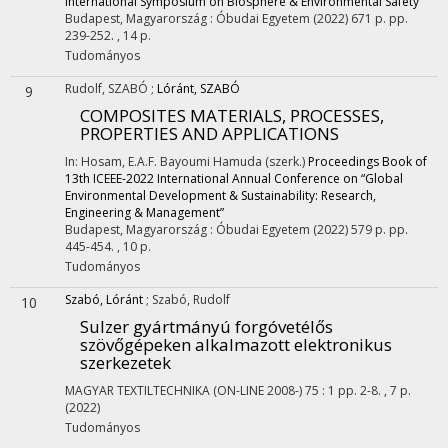
International Symposium on Biosphere & Environmental Safety
Budapest, Magyarország :
Óbudai Egyetem
(2022)
671 p.
pp.
239-252. , 14 p.
Tudományos
Rudolf, SZABÓ
;
Lóránt, SZABÓ
9
COMPOSITES MATERIALS, PROCESSES,
PROPERTIES AND APPLICATIONS
In: Hosam, E.A.F. Bayoumi Hamuda (szerk.)
Proceedings Book of
13th ICEEE-2022 International Annual Conference on “Global
Environmental Development & Sustainability: Research,
Engineering & Management”
Budapest, Magyarország :
Óbudai Egyetem
(2022)
579 p.
pp.
445-454. , 10 p.
Tudományos
Szabó, Lóránt
;
Szabó, Rudolf
10
Sulzer gyártmányú forgóvetélős
szövőgépeken alkalmazott elektronikus
szerkezetek
MAGYAR TEXTILTECHNIKA (ON-LINE 2008-)
75
:
1
pp. 2-8. , 7 p.
(2022)
Tudományos