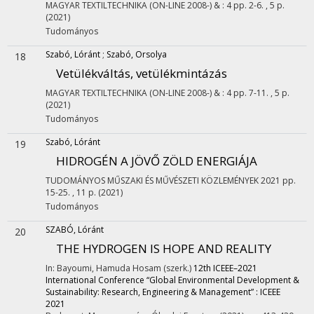
MAGYAR TEXTILTECHNIKA (ON-LINE 2008-)
&
:
4
pp. 2-6. , 5 p.
(2021)
Tudományos
Szabó, Lóránt
;
Szabó, Orsolya
18
Vetülékváltás, vetülékmintázás
MAGYAR TEXTILTECHNIKA (ON-LINE 2008-)
&
:
4
pp. 7-11. , 5 p.
(2021)
Tudományos
Szabó, Lóránt
19
HIDROGÉN A JÖVŐ ZÖLD ENERGIÁJA
TUDOMÁNYOS MŰSZAKI ÉS MŰVÉSZETI KÖZLEMÉNYEK
2021
pp.
15-25. , 11 p.
(2021)
Tudományos
SZABÓ, Lóránt
20
THE HYDROGEN IS HOPE AND REALITY
In: Bayoumi, Hamuda Hosam (szerk.)
12th ICEEE–2021
International Conference “Global Environmental Development &
Sustainability: Research, Engineering & Management” : ICEEE
2021