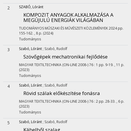
SZABÓ, Lóránt
2
KOMPOZIT ANYAGOK ALKALMAZÁSA A
MEGÚJULÚ ENERGIÁK VILÁGÁBAN
TUDOMÁNYOS MŰSZAKI ÉS MŰVÉSZETI KÖZLEMÉNYEK
2024
pp.
155-162. , 8 p.
(2024)
Tudományos
Szabó, Lóránt
;
Szabó, Rudolf
3
Szövőgépek mechatronikai fejlődése
MAGYAR TEXTILTECHNIKA (ON-LINE 2008-)
76
:
1
pp. 9-19. , 11 p.
(2023)
Tudományos
Szabó, Lóránt
;
Szabó, Rudolf
4
Rövid szálak előkészítése fonásra
MAGYAR TEXTILTECHNIKA (ON-LINE 2008-)
76
:
2
pp. 28-33. , 6 p.
(2023)
Tudományos
Szabó, Lóránt
;
Szabó, Rudolf
5
Kábelből szalag