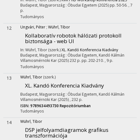
Budapest, Magyarország :
Óbudai Egyetem
(2025)
pp. 50-56. , 7
p.
Tudományos
Ungvári, Péter
;
Wührl, Tibor
12
Kollaboratív robotok hálózati protokoll
biztonsága - web UI
In: Wührl, Tibor (szerk.)
XL. Kandó Konferencia Kiadvány
Budapest, Magyarország :
Óbudai Egyetem, Kandó Kálmán
Villamosmérnöki Kar
(2025)
232 p.
pp. 202-210. , 9 p.
Tudományos
Wührl, Tibor
(szerk.)
13
XL. Kandó Konferencia Kiadvány
Budapest, Magyarország :
Óbudai Egyetem, Kandó Kálmán
Villamosmérnöki Kar
(2025)
,
232 p.
ISBN:
9789634493730
Repozitóriumban
Tudományos
Wührl, Tibor
14
DSP jelfolyamdiagramok grafikus
transzformációja