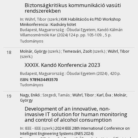
Biztonságkritikus kommunikáció vasúti
rendszerekben
In: Wührl, Tibor (szerk.)
KVK Habilitációs és PhD Workshop
Minikonferencia : Kiadvány kötet
Budapest, Magyarország :
Óbudai Egyetem, Kandó Kálmán
Villamosmérnöki Kar
(2024)
124 p.
pp. 105-109. , 5 p.
Tudományos
Molnár, György
(szerk.)
;
Temesvári, Zsolt
(szerk.)
;
Wührl, Tibor
18
(szerk.)
XXXIX. Kandó Konferencia 2023
Budapest, Magyarország :
Óbudai Egyetem
(2024)
,
420 p.
ISBN:
9789634493570
Tudományos
Nagy, Enikő
;
Szegedi, Tamás
;
Wührl, Tibor
;
Karl, Éva
;
Molnár,
19
György
Development of an innovative, non-
invasive IT solution for human monitoring
and control of alcohol consumption
In: IEEE - IEEE (szerk.)
2024 IEEE 28th International Conference on
Intelligent Engineering Systems (INES 2024)