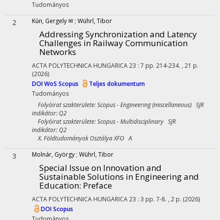
Tudományos
Kún, Gergely ✉
;
Wührl, Tibor
2
Addressing Synchronization and Latency
Challenges in Railway Communication
Networks
ACTA POLYTECHNICA HUNGARICA
23
:
7
pp. 214-234. , 21 p.
(2026)
DOI
WoS
Scopus
Teljes dokumentum
Tudományos
Folyóirat szakterülete: Scopus - Engineering (miscellaneous) SJR
indikátor: Q2
Folyóirat szakterülete: Scopus - Multidisciplinary SJR
indikátor: Q2
X. Földtudományok Osztálya XFO A
Molnár, György
;
Wührl, Tibor
3
Special Issue on Innovation and
Sustainable Solutions in Engineering and
Education
: Preface
ACTA POLYTECHNICA HUNGARICA
23
:
3
pp. 7-8. , 2 p.
(2026)
DOI
Scopus
Tudományos