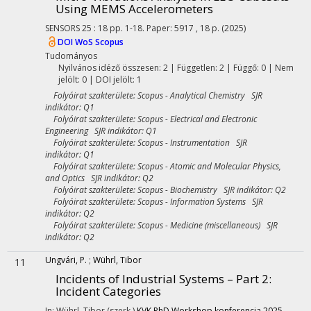
Using MEMS Accelerometers
SENSORS
25
:
18
pp. 1-18. Paper: 5917 , 18 p.
(2025)
DOI
WoS
Scopus
Tudományos
Nyilvános idéző összesen: 2
| Független: 2 | Függő: 0 | Nem
jelölt: 0 | DOI jelölt: 1
Folyóirat szakterülete: Scopus - Analytical Chemistry SJR
indikátor: Q1
Folyóirat szakterülete: Scopus - Electrical and Electronic
Engineering SJR indikátor: Q1
Folyóirat szakterülete: Scopus - Instrumentation SJR
indikátor: Q1
Folyóirat szakterülete: Scopus - Atomic and Molecular Physics,
and Optics SJR indikátor: Q2
Folyóirat szakterülete: Scopus - Biochemistry SJR indikátor: Q2
Folyóirat szakterülete: Scopus - Information Systems SJR
indikátor: Q2
Folyóirat szakterülete: Scopus - Medicine (miscellaneous) SJR
indikátor: Q2
Ungvári, P.
;
Wührl, Tibor
11
Incidents of Industrial Systems – Part 2:
Incident Categories
In: Wührl, Tibor (szerk.)
KVK PhD Workshop konferencia 2025