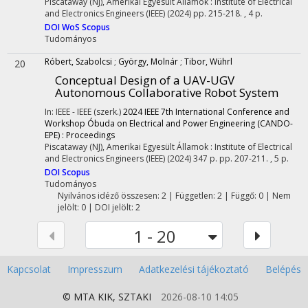
Piscataway (NJ), Amerikai Egyesült Államok :
Institute of Electrical
and Electronics Engineers (IEEE)
(2024)
pp. 215-218. , 4 p.
DOI
WoS
Scopus
Tudományos
Róbert, Szabolcsi
;
György, Molnár
;
Tibor, Wührl
20
Conceptual Design of a UAV-UGV
Autonomous Collaborative Robot System
In: IEEE - IEEE (szerk.)
2024 IEEE 7th International Conference and
Workshop Óbuda on Electrical and Power Engineering (CANDO-
EPE) : Proceedings
Piscataway (NJ), Amerikai Egyesült Államok :
Institute of Electrical
and Electronics Engineers (IEEE)
(2024)
347 p.
pp. 207-211. , 5 p.
DOI
Scopus
Tudományos
Nyilvános idéző összesen: 2
| Független: 2 | Függő: 0 | Nem
jelölt: 0 | DOI jelölt: 2
1 - 20
Kapcsolat
Impresszum
Adatkezelési tájékoztató
Belépés
© MTA
KIK
,
SZTAKI
2026-08-10 14:05