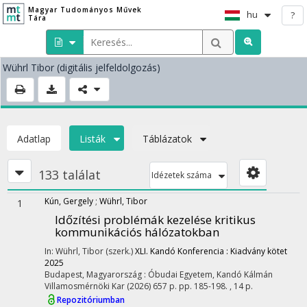
Magyar Tudományos Művek
hu
?
Tára
Wührl Tibor
(digitális jelfeldolgozás)
Adatlap
Listák
Táblázatok
133 találat
Idézetek száma
Kún, Gergely
;
Wührl, Tibor
1
Időzítési problémák kezelése kritikus
kommunikációs hálózatokban
In: Wührl, Tibor (szerk.)
XLI. Kandó Konferencia : Kiadvány kötet
2025
Budapest, Magyarország :
Óbudai Egyetem, Kandó Kálmán
Villamosmérnöki Kar
(2026)
657 p.
pp. 185-198. , 14 p.
Repozitóriumban