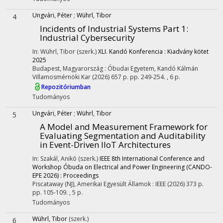
Ungvári, Péter
;
Wührl, Tibor
4
Incidents of Industrial Systems Part 1:
Industrial Cybersecurity
In: Wührl, Tibor (szerk.)
XLI. Kandó Konferencia : Kiadvány kötet
2025
Budapest, Magyarország :
Óbudai Egyetem, Kandó Kálmán
Villamosmérnöki Kar
(2026)
657 p.
pp. 249-254. , 6 p.
Repozitóriumban
Tudományos
Ungvári, Péter
;
Wührl, Tibor
5
A Model and Measurement Framework for
Evaluating Segmentation and Auditability
in Event-Driven IIoT Architectures
In: Szakál, Anikó (szerk.)
IEEE 8th International Conference and
Workshop Óbuda on Electrical and Power Engineering (CANDO-
EPE 2026) : Proceedings
Piscataway (NJ), Amerikai Egyesült Államok :
IEEE
(2026)
373 p.
pp. 105-109. , 5 p.
Tudományos
Wührl, Tibor
(szerk.)
6