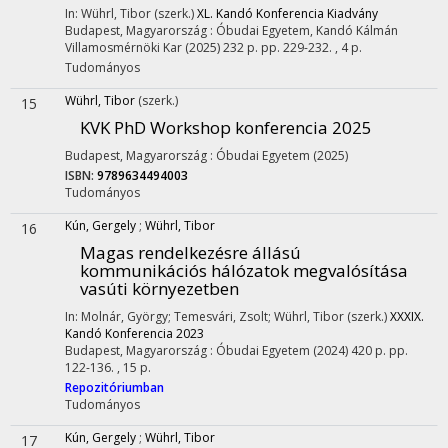
In: Wührl, Tibor (szerk.)
XL. Kandó Konferencia Kiadvány
Budapest, Magyarország :
Óbudai Egyetem, Kandó Kálmán
Villamosmérnöki Kar
(2025)
232 p.
pp. 229-232. , 4 p.
Tudományos
Wührl, Tibor
(szerk.)
15
KVK PhD Workshop konferencia 2025
Budapest, Magyarország :
Óbudai Egyetem
(2025)
ISBN:
9789634494003
Tudományos
Kún, Gergely
;
Wührl, Tibor
16
Magas rendelkezésre állású
kommunikációs hálózatok megvalósítása
vasúti környezetben
In: Molnár, György; Temesvári, Zsolt; Wührl, Tibor (szerk.)
XXXIX.
Kandó Konferencia 2023
Budapest, Magyarország :
Óbudai Egyetem
(2024)
420 p.
pp.
122-136. , 15 p.
Repozitóriumban
Tudományos
Kún, Gergely
;
Wührl, Tibor
17