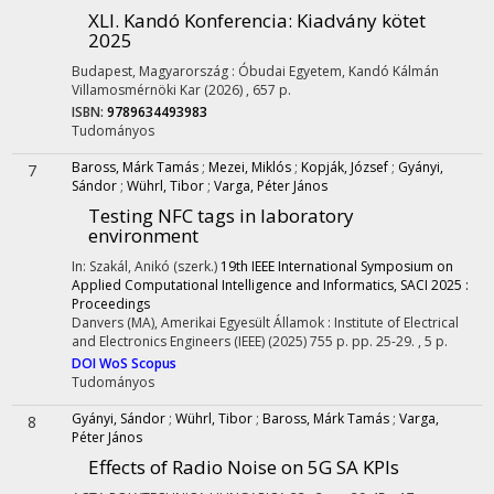
XLI. Kandó Konferencia
: Kiadvány kötet
2025
Budapest, Magyarország :
Óbudai Egyetem, Kandó Kálmán
Villamosmérnöki Kar
(2026)
,
657 p.
ISBN:
9789634493983
Tudományos
Baross, Márk Tamás
;
Mezei, Miklós
;
Kopják, József
;
Gyányi,
7
Sándor
;
Wührl, Tibor
;
Varga, Péter János
Testing NFC tags in laboratory
environment
In: Szakál, Anikó (szerk.)
19th IEEE International Symposium on
Applied Computational Intelligence and Informatics, SACI 2025 :
Proceedings
Danvers (MA), Amerikai Egyesült Államok :
Institute of Electrical
and Electronics Engineers (IEEE)
(2025)
755 p.
pp. 25-29. , 5 p.
DOI
WoS
Scopus
Tudományos
Gyányi, Sándor
;
Wührl, Tibor
;
Baross, Márk Tamás
;
Varga,
8
Péter János
Effects of Radio Noise on 5G SA KPIs