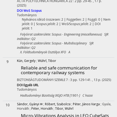
ACTA POLYTECHNICA HUNGARICA
22
:
2
pp. 29-45. , 17 p.
(2025)
DOI
WoS
Scopus
Tudományos
Nyilvános idéző összesen: 2
| Független: 2 | Függő: 0 | Nem
jelölt: 0 | Scopus jelölt: 2 | WoS/Scopus jelölt: 2 | DOI
jelölt: 1
Folyóirat szakterülete: Scopus - Engineering (miscellaneous) SJR
indikátor: Q2
Folyóirat szakterülete: Scopus - Multidisciplinary SJR
indikátor: Q2
X. Földtudományok Osztálya XFO A
Kún, Gergely
;
Wührl, Tibor
9
Reliable and safe communication for
contemporary railway systems
BIZTONSÁGTUDOMÁNYI SZEMLE
7
:
3
pp. 129-141. , 13 p.
(2025)
DOI
Egyéb URL
Tudományos
Hadtudományi Bizottság IXGJO HTB [1901-] C hazai
Sándor, Gyányi ✉
;
Róbert, Szabolcsi
;
Péter, János Varga
;
Gyula,
10
Horváth
;
Péter, Horváth
;
Tibor, Wührl
Micro-Vibrations Analysis in LEO CubeSats