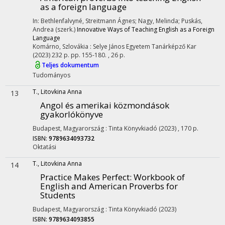
as a foreign language
In: Bethlenfalvyné, Streitmann Ágnes; Nagy, Melinda; Puskás,
Andrea (szerk.)
Innovative Ways of Teaching English as a Foreign
Language
Komárno, Szlovákia :
Selye János Egyetem Tanárképző Kar
(2023)
232 p.
pp. 155-180. , 26 p.
Teljes dokumentum
Tudományos
T., Litovkina Anna
13
Angol és amerikai közmondások
gyakorlókönyve
Budapest, Magyarország :
Tinta Könyvkiadó
(2023)
,
170 p.
ISBN:
9789634093732
Oktatási
T., Litovkina Anna
14
Practice Makes Perfect: Workbook of
English and American Proverbs for
Students
Budapest, Magyarország :
Tinta Könyvkiadó
(2023)
ISBN:
9789634093855