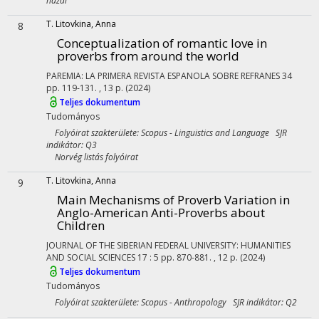
hazai
T. Litovkina, Anna
8
Conceptualization of romantic love in
proverbs from around the world
PAREMIA: LA PRIMERA REVISTA ESPANOLA SOBRE REFRANES
34
pp. 119-131. , 13 p.
(2024)
Teljes dokumentum
Tudományos
Folyóirat szakterülete: Scopus - Linguistics and Language SJR
indikátor: Q3
Norvég listás folyóirat
T. Litovkina, Anna
9
Main Mechanisms of Proverb Variation in
Anglo-American Anti-Proverbs about
Children
JOURNAL OF THE SIBERIAN FEDERAL UNIVERSITY: HUMANITIES
AND SOCIAL SCIENCES
17
:
5
pp. 870-881. , 12 p.
(2024)
Teljes dokumentum
Tudományos
Folyóirat szakterülete: Scopus - Anthropology SJR indikátor: Q2