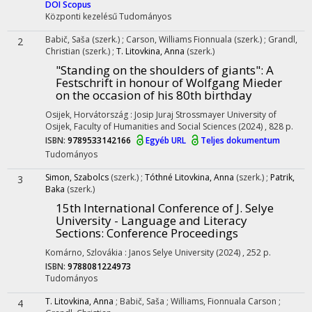
DOI
Scopus
Központi kezelésű
Tudományos
Babič, Saša
(szerk.)
;
Carson, Williams Fionnuala
(szerk.)
;
Grandl,
2
Christian
(szerk.)
;
T. Litovkina, Anna
(szerk.)
"Standing on the shoulders of giants"
: A
Festschrift in honour of Wolfgang Mieder
on the occasion of his 80th birthday
Osijek, Horvátország :
Josip Juraj Strossmayer University of
Osijek, Faculty of Humanities and Social Sciences
(2024)
,
828 p.
ISBN:
9789533142166
Egyéb URL
Teljes dokumentum
Tudományos
Simon, Szabolcs
(szerk.)
;
Tóthné Litovkina, Anna
(szerk.)
;
Patrik,
3
Baka
(szerk.)
15th International Conference of J. Selye
University - Language and Literacy
Sections
: Conference Proceedings
Komárno, Szlovákia :
Janos Selye University
(2024)
,
252 p.
ISBN:
9788081224973
Tudományos
T. Litovkina, Anna
;
Babič, Saša
;
Williams, Fionnuala Carson
;
4