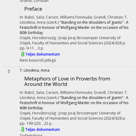
Grandl, Christian
Preface
In: Babič, Saša; Carson, Williams Fionnuala; Grandl, Christian; T.
Litovkina, Anna (szerk.)
"Standing on the shoulders of giants" : A
Festschrift in honour of Wolfgang Mieder on the occasion of his
80th birthday
Osijek, Horvátország :
Josip Juraj Strossmayer University of
Osijek, Faculty of Humanities and Social Sciences
(2024)
828 p.
pp. 9-11. , 3 p.
Teljes dokumentum
Nem besorolt jellegű
T. Litovkina, Anna
5
Metaphors of Love in Proverbs from
Around the World
In: Babič, Saša; Carson, Williams Fionnuala; Grandl, Christian; T.
Litovkina, Anna (szerk.)
"Standing on the shoulders of giants" : A
Festschrift in honour of Wolfgang Mieder on the occasion of his
80th birthday
Osijek, Horvátország :
Josip Juraj Strossmayer University of
Osijek, Faculty of Humanities and Social Sciences
(2024)
828 p.
pp. 199-220. , 22 p.
Teljes dokumentum
Tudományos