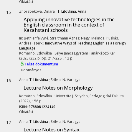
Oktatási
Zhorabekova, Dinara
;
T. Litovkina, Anna
15
Applying innovative technologies in the
English classroom in the context of
Kazahstani schools
In: Bethlenfalvyné, Streitmann Ágnes; Nagy, Melinda; Puskás,
Andrea (szerk.)
Innovative Ways of Teaching English as a Foreign
Language
Komárno, Szlovákia :
Selye János Egyetem Tanárképző Kar
(2023)
232 p.
pp. 217-228. , 12 p.
Teljes dokumentum
Tudományos
Anna, T. Litovkina
;
Szilvia, N. Varagya
16
Lecture Notes on Morphology
Komárno, Szlovákia :
Univerzita J. Selyeho, Pedagogická Fakulta
(2022)
,
156 p.
ISBN:
9788081224140
Oktatási
Anna, T. Litovkina
;
Szilvia, N. Varagya
17
Lecture Notes on Syntax