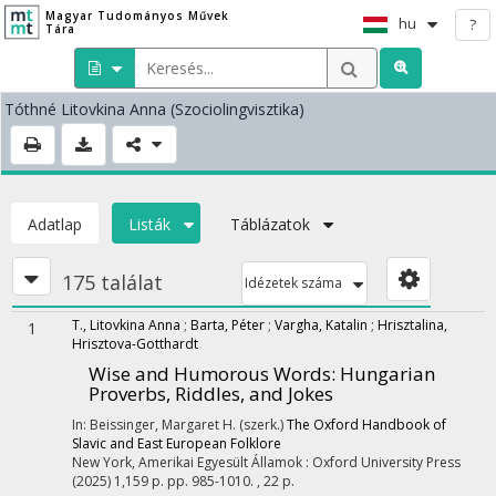
Magyar Tudományos Művek
hu
?
Tára
Tóthné Litovkina Anna
(Szociolingvisztika)
Adatlap
Listák
Táblázatok
175 találat
Idézetek száma
T., Litovkina Anna
;
Barta, Péter
;
Vargha, Katalin
;
Hrisztalina,
1
Hrisztova-Gotthardt
Wise and Humorous Words: Hungarian
Proverbs, Riddles, and Jokes
In: Beissinger, Margaret H. (szerk.)
The Oxford Handbook of
Slavic and East European Folklore
New York, Amerikai Egyesült Államok :
Oxford University Press
(2025)
1,159 p.
pp. 985-1010. , 22 p.