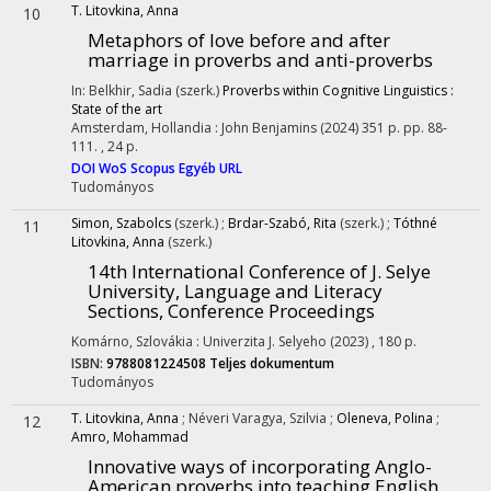
T. Litovkina, Anna
10
Metaphors of love before and after
marriage in proverbs and anti-proverbs
In: Belkhir, Sadia (szerk.)
Proverbs within Cognitive Linguistics :
State of the art
Amsterdam, Hollandia :
John Benjamins
(2024)
351 p.
pp. 88-
111. , 24 p.
DOI
WoS
Scopus
Egyéb URL
Tudományos
Simon, Szabolcs
(szerk.)
;
Brdar-Szabó, Rita
(szerk.)
;
Tóthné
11
Litovkina, Anna
(szerk.)
14th International Conference of J. Selye
University, Language and Literacy
Sections, Conference Proceedings
Komárno, Szlovákia :
Univerzita J. Selyeho
(2023)
,
180 p.
ISBN:
9788081224508
Teljes dokumentum
Tudományos
T. Litovkina, Anna
;
Néveri Varagya, Szilvia
;
Oleneva, Polina
;
12
Amro, Mohammad
Innovative ways of incorporating Anglo-
American proverbs into teaching English