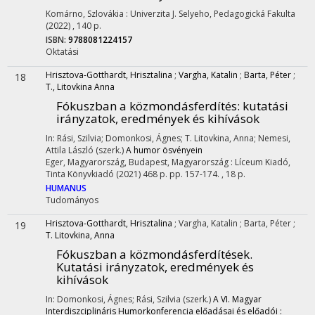
Komárno, Szlovákia :
Univerzita J. Selyeho, Pedagogická Fakulta
(2022)
,
140 p.
ISBN:
9788081224157
Oktatási
Hrisztova-Gotthardt, Hrisztalina
;
Vargha, Katalin
;
Barta, Péter
;
18
T., Litovkina Anna
Fókuszban a közmondásferdítés: kutatási
irányzatok, eredmények és kihívások
In: Rási, Szilvia; Domonkosi, Ágnes; T. Litovkina, Anna; Nemesi,
Attila László (szerk.)
A humor ösvényein
Eger, Magyarország,
Budapest, Magyarország :
Líceum Kiadó
,
Tinta Könyvkiadó
(2021)
468 p.
pp. 157-174. , 18 p.
HUMANUS
Tudományos
Hrisztova-Gotthardt, Hrisztalina
;
Vargha, Katalin
;
Barta, Péter
;
19
T. Litovkina, Anna
Fókuszban a közmondásferdítések.
Kutatási irányzatok, eredmények és
kihívások
In: Domonkosi, Ágnes; Rási, Szilvia (szerk.)
A VI. Magyar
Interdiszciplináris Humorkonferencia előadásai és előadói :