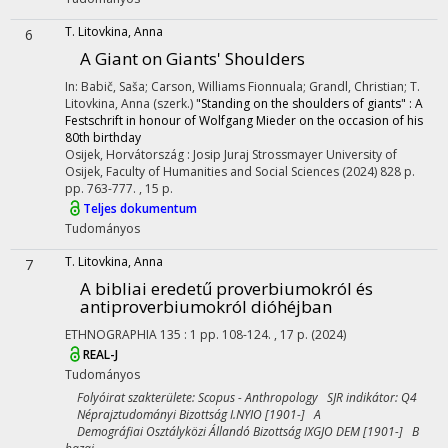
T. Litovkina, Anna
6
A Giant on Giants' Shoulders
In: Babič, Saša; Carson, Williams Fionnuala; Grandl, Christian; T.
Litovkina, Anna (szerk.)
"Standing on the shoulders of giants" : A
Festschrift in honour of Wolfgang Mieder on the occasion of his
80th birthday
Osijek, Horvátország :
Josip Juraj Strossmayer University of
Osijek, Faculty of Humanities and Social Sciences
(2024)
828 p.
pp. 763-777. , 15 p.
Teljes dokumentum
Tudományos
T. Litovkina, Anna
7
A bibliai eredetű proverbiumokról és
antiproverbiumokról dióhéjban
ETHNOGRAPHIA
135
:
1
pp. 108-124. , 17 p.
(2024)
REAL-J
Tudományos
Folyóirat szakterülete: Scopus - Anthropology SJR indikátor: Q4
Néprajztudományi Bizottság I.NYIO [1901-] A
Demográfiai Osztályközi Állandó Bizottság IXGJO DEM [1901-] B