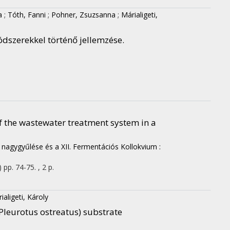
a
;
Tóth, Fanni
;
Pohner, Zsuzsanna
;
Márialigeti,
dszerekkel történő jellemzése.
f the wastewater treatment system in a
 nagygyűlése és a XII. Fermentációs Kollokvium :
)
pp. 74-75. , 2 p.
ialigeti, Károly
leurotus ostreatus) substrate