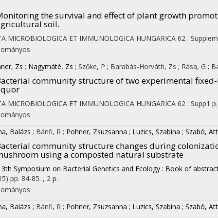
onitoring the survival and effect of plant growth promot
gricultural soil.
TA MICROBIOLOGICA ET IMMUNOLOGICA HUNGARICA
62
:
Supplem
dományos
ner, Zs
;
Nagymáté, Zs
;
Szőke, P
;
Barabás-Horváth, Zs
;
Rása, G
;
B
acterial community structure of two experimental fixed-b
iquor
TA MICROBIOLOGICA ET IMMUNOLOGICA HUNGARICA
62
:
Supp1
p.
dományos
na, Balázs
;
Bánfi, R
;
Pohner, Zsuzsanna
;
Luzics, Szabina
;
Szabó, Att
acterial community structure changes during colonizatio
ushroom using a composted natural substrate
13th Symposium on Bacterial Genetics and Ecology : Book of abstrac
15)
pp. 84-85. , 2 p.
dományos
na, Balázs
;
Bánfi, R
;
Pohner, Zsuzsanna
;
Luzics, Szabina
;
Szabó, Att