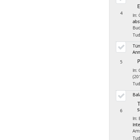
E
4
In:
abs
Bud
Tu
Tün
Ann
P
5
In:
(20
Tu
Bal
T
s
6
In: 
Int
Ams
Tu