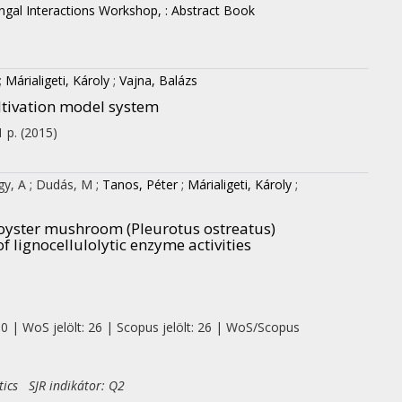
ngal Interactions Workshop, : Abstract Book
;
Márialigeti, Károly
;
Vajna, Balázs
ltivation model system
 1 p.
(2015)
gy, A
;
Dudás, M
;
Tanos, Péter
;
Márialigeti, Károly
;
f oyster mushroom (Pleurotus ostreatus)
f lignocellulolytic enzyme activities
 0 | WoS jelölt: 26 | Scopus jelölt: 26 | WoS/Scopus
tics SJR indikátor: Q2