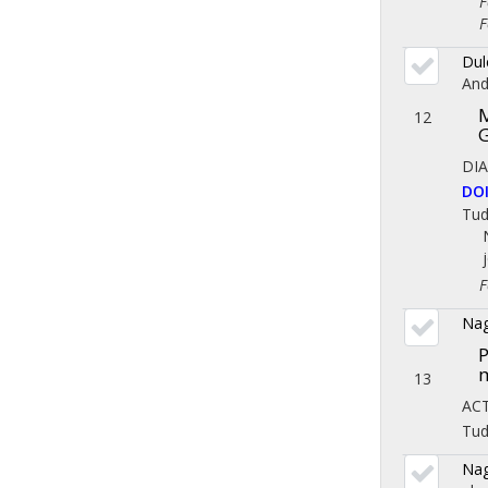
Fol
Fol
Dul
And
M
12
G
DI
DO
Tu
Fol
Nag
P
m
13
AC
Tu
Nag