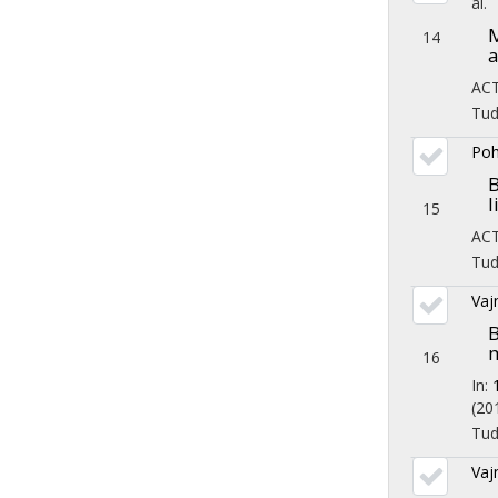
al.
M
14
a
AC
Tu
Poh
B
l
15
AC
Tu
Vaj
B
m
16
In:
(20
Tu
Vaj