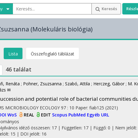
ny
Keresés
Részl
Zsuzsanna
(Molekuláris biológia)
Lista
Összefoglaló táblázat
46 találat
fi, Renáta
;
Pohner, Zsuzsanna
;
Szabó, Attila
;
Herczeg, Gábor
;
M. K
ázs ✉
uccession and potential role of bacterial communities d
MS MICROBIOLOGY ECOLOGY
97
:
10
Paper: fiab125
(2021)
DOI
WoS
REAL
EDIT
Scopus
PubMed
Egyéb URL
dományos
Nyilvános idéző összesen: 17
| Független: 17 | Függő: 0 | Nem jelölt:
jelölt: 15 | DOI jelölt: 16