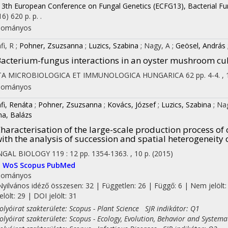
13th European Conference on Fungal Genetics (ECFG13), Bacterial Fu
16)
620 p.
p. .
dományos
fi, R
;
Pohner, Zsuzsanna
;
Luzics, Szabina
;
Nagy, A
;
Geösel, András
acterium-fungus interactions in an oyster mushroom cu
TA MICROBIOLOGICA ET IMMUNOLOGICA HUNGARICA
62
pp. 4-4. ,
dományos
fi, Renáta
;
Pohner, Zsuzsanna
;
Kovács, József
;
Luzics, Szabina
;
Na
na, Balázs
haracterisation of the large-scale production process o
on
ith the analysis of succession and spatial heterogeneity o
NGAL BIOLOGY
119
:
12
pp. 1354-1363. , 10 p.
(2015)
I
WoS
Scopus
PubMed
dományos
Nyilvános idéző összesen: 32
| Független: 26 | Függő: 6 | Nem jelölt:
jelölt: 29 | DOI jelölt: 31
yóirat szakterülete: Scopus - Plant Science SJR indikátor: Q1
yóirat szakterülete: Scopus - Ecology, Evolution, Behavior and Systema