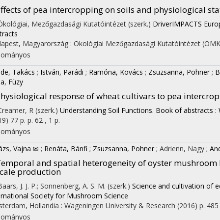
ffects of pea intercropping on soils and physiological sta
 Ökológiai, Mezőgazdasági Kutatóintézet (szerk.)
DriverIMPACTS Europ
tracts
apest, Magyarország :
Ökológiai Mezőgazdasági Kutatóintézet (ÖMK
dományos
de, Takács
;
István, Parádi
;
Ramóna, Kovács
;
Zsuzsanna, Pohner
;
B
a, Füzy
hysiological response of wheat cultivars to pea intercro
 Creamer, R (szerk.)
Understanding Soil Functions. Book of abstracts 
19)
77 p.
p. 62 , 1 p.
dományos
ázs, Vajna ✉
;
Renáta, Bánfi
;
Zsuzsanna, Pohner
;
Adrienn, Nagy
;
And
emporal and spatial heterogeneity of oyster mushroom li
cale production
Baars, J. J. P.; Sonnenberg, A. S. M. (szerk.)
Science and cultivation of 
ernational Society for Mushroom Science
terdam, Hollandia :
Wageningen University & Research
(2016)
p. 485
dományos