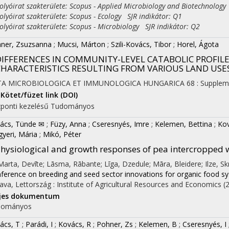
yóirat szakterülete: Scopus - Applied Microbiology and Biotechnology
yóirat szakterülete: Scopus - Ecology SJR indikátor: Q1
yóirat szakterülete: Scopus - Microbiology SJR indikátor: Q2
ner, Zsuzsanna
;
Mucsi, Márton
;
Szili-Kovács, Tibor
;
Horel, Ágota
DIFFERENCES IN COMMUNITY-LEVEL CATABOLIC PROFILES
CHARACTERISTICS RESULTING FROM VARIOUS LAND USE
TA MICROBIOLOGICA ET IMMUNOLOGICA HUNGARICA
68
:
Supplem
Kötet/füzet link (DOI)
ponti kezelésű
Tudományos
ács, Tünde ✉
;
Füzy, Anna
;
Cseresnyés, Imre
;
Kelemen, Bettina
;
Ko
yeri, Mária
;
Mikó, Péter
hysiological and growth responses of pea intercropped w
 Marta, Devīte; Lāsma, Rābante; Līga, Dzedule; Māra, Bleidere; Ilze, Sk
ference on breeding and seed sector innovations for organic food s
gava, Lettország :
Institute of Agricultural Resources and Economics
(
ljes dokumentum
dományos
ács, T
;
Parádi, I
;
Kovács, R
;
Pohner, Zs
;
Kelemen, B
;
Cseresnyés, I