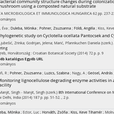
acterial community structure changes during colonizatio
ushroom using a composted natural substrate
TA MICROBIOLOGICA ET IMMUNOLOGICA HUNGARICA
62
pp. 237-23
dományos
, Éva
;
Duleba, Mónika
;
Pohner, Zsuzsanna
;
Földi, Angéla
;
Kiss, Kev
hylogenetic study on Cyclotella ocellata Pantocsek and 
 Ljubešić, Zrinka; Godrijan, Jelena; Marić, Pfannkuchen Daniela (szerk.)
ting
reb, Horvátország :
Croatian Botanical Society
(2014)
72 p.
p. 9
yéb katalógus
Egyéb URL
dományos
fi, R
;
Pohner, Zsuzsanna
;
Luzics, Szabina
;
Nagy, A
;
Geösel, András
onitoring lignocellulose degrading enzyme activities in
acility
 Manjit, Singh - Manjit, Singh (szerk.)
8th International Conference o
 Delhi, India
(2014)
187 p.
pp. 51-52. , 2 p.
dományos
eba, Mónika
;
Ector, Luc
;
Horváth, Zsófia
;
Kiss, Keve Tihamér
;
Molná