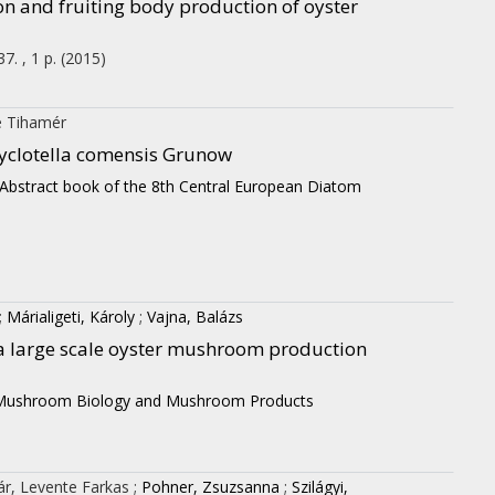
n and fruiting body production of oyster
7. , 1 p.
(2015)
e Tihamér
Cyclotella comensis Grunow
Abstract book of the 8th Central European Diatom
;
Márialigeti, Károly
;
Vajna, Balázs
 a large scale oyster mushroom production
n Mushroom Biology and Mushroom Products
r, Levente Farkas
;
Pohner, Zsuzsanna
;
Szilágyi,