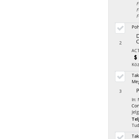
Fol
Fol
Fol
Poh
2
AC
Köz
Tak
Meg
P
3
In:
Con
Jel
Te
Tu
Tak