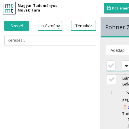
Magyar Tudományos
Közlemé
Művek Tára
Szerző
Intézmény
Témakör
Pohner 
Adatlap
Bán
Bal
S
1
FE
Tu