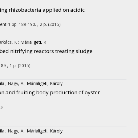
ing rhizobacteria applied on acidic
ent-1
pp. 189-190. , 2 p.
(2015)
arkács, K
;
Márialigeti, K
ed nitrifying reactors treating sludge
 89 , 1 p.
(2015)
ila
;
Nagy, A
;
Márialigeti, Károly
n and fruiting body production of oyster
ts
ila
;
Nagy, A
;
Márialigeti, Károly