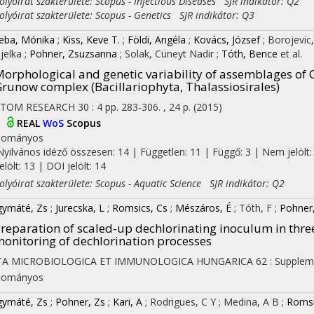
yóirat szakterülete: Scopus - Infectious Diseases SJR indikátor: Q2
yóirat szakterülete: Scopus - Genetics SJR indikátor: Q3
eba, Mónika
;
Kiss, Keve T.
;
Földi, Angéla
;
Kovács, József
;
Borojevic,
jelka
;
Pohner, Zsuzsanna
;
Solak, Cüneyt Nadir
;
Tóth, Bence
et al.
orphological and genetic variability of assemblages of C
runow complex (Bacillariophyta, Thalassiosirales)
ATOM RESEARCH
30
:
4
pp. 283-306. , 24 p.
(2015)
I
REAL
WoS
Scopus
dományos
Nyilvános idéző összesen: 14
| Független: 11 | Függő: 3 | Nem jelölt:
jelölt: 13 | DOI jelölt: 14
yóirat szakterülete: Scopus - Aquatic Science SJR indikátor: Q2
ymáté, Zs
;
Jurecska, L
;
Romsics, Cs
;
Mészáros, É
;
Tóth, F
;
Pohner
reparation of scaled-up dechlorinating inoculum in th
onitoring of dechlorination processes
TA MICROBIOLOGICA ET IMMUNOLOGICA HUNGARICA
62
:
Supplem
dományos
ymáté, Zs
;
Pohner, Zs
;
Kari, A
;
Rodrigues, C Y
;
Medina, A B
;
Romsi