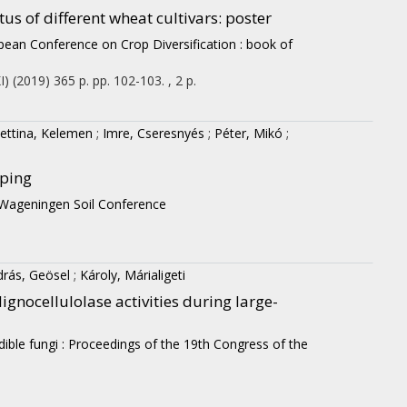
tus of different wheat cultivars
: poster
ean Conference on Crop Diversification : book of
I)
(2019)
365 p.
pp. 102-103. , 2 p.
ettina, Kelemen
;
Imre, Cseresnyés
;
Péter, Mikó
;
pping
: Wageningen Soil Conference
rás, Geösel
;
Károly, Márialigeti
gnocellulolase activities during large-
edible fungi : Proceedings of the 19th Congress of the