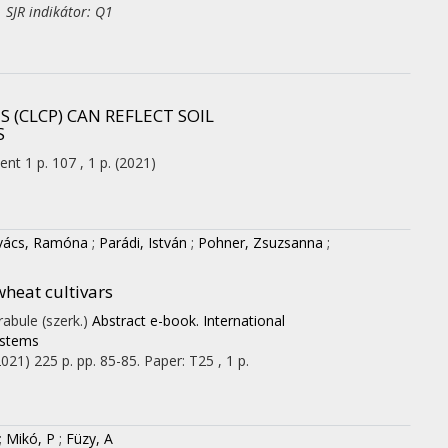
 SJR indikátor: Q1
 (CLCP) CAN REFLECT SOIL
S
ent 1
p. 107 , 1 p.
(2021)
vács, Ramóna
;
Parádi, István
;
Pohner, Zsuzsanna
;
heat cultivars
rabule (szerk.)
Abstract e-book. International
ystems
2021)
225 p.
pp. 85-85. Paper: T25 , 1 p.
;
Mikó, P
;
Füzy, A