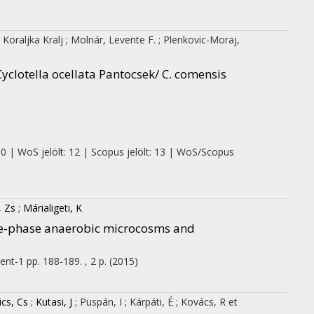
 Koraljka Kralj
;
Molnár, Levente F.
;
Plenkovic-Moraj,
yclotella ocellata Pantocsek/ C. comensis
 0 | WoS jelölt: 12 | Scopus jelölt: 13 | WoS/Scopus
, Zs
;
Márialigeti, K
ree-phase anaerobic microcosms and
ent-1
pp. 188-189. , 2 p.
(2015)
cs, Cs
;
Kutasi, J
;
Puspán, I
;
Kárpáti, É
;
Kovács, R
et