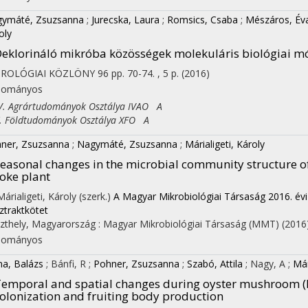
ymáté, Zsuzsanna
;
Jurecska, Laura
;
Romsics, Csaba
;
Mészáros, Év
oly
eklorináló mikróba közösségek molekuláris biológiai mó
DROLÓGIAI KÖZLÖNY
96
pp. 70-74. , 5 p.
(2016)
dományos
 Agrártudományok Osztálya IVAO A
Földtudományok Osztálya XFO A
ner, Zsuzsanna
;
Nagymáté, Zsuzsanna
;
Márialigeti, Károly
easonal changes in the microbial community structure o
oke plant
Márialigeti, Károly (szerk.)
A Magyar Mikrobiológiai Társaság 2016. évi
ztraktkötet
zthely, Magyarország :
Magyar Mikrobiológiai Társaság (MMT)
(2016
dományos
na, Balázs
;
Bánfi, R
;
Pohner, Zsuzsanna
;
Szabó, Attila
;
Nagy, A
;
Már
emporal and spatial changes during oyster mushroom (P
olonization and fruiting body production