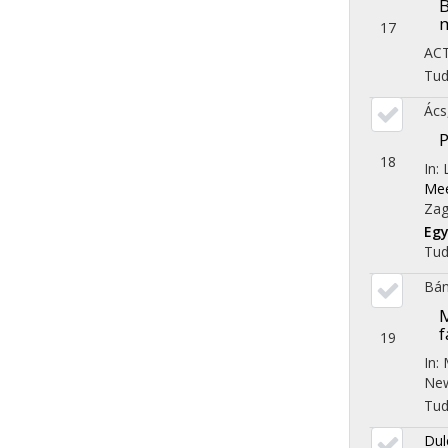
B
m
17
AC
Tu
Ács
P
18
In:
Mee
Zag
Eg
Tu
Bán
M
f
19
In:
New
Tu
Dul