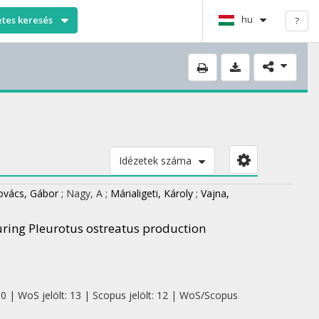
hu
etes keresés
?
Idézetek száma
ovács, Gábor
;
Nagy, A
;
Márialigeti, Károly
;
Vajna,
uring Pleurotus ostreatus production
 0 | WoS jelölt: 13 | Scopus jelölt: 12 | WoS/Scopus