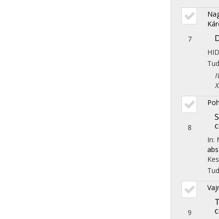
Nag
Kár
D
7
HI
Tu
IV.
X. 
Poh
S
c
8
In: 
abs
Kes
Tu
Vaj
T
c
9