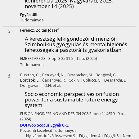
konferencia 2025. Nagyvárad, 2025.
november 14
(2025)
Egyéb URL
Tudományos
Ferencz, Zoltán József
5
A keresztség lelkigondozói dimenziói
:
Szimbolikus gyógyulás és mentálhigiénés
lehetőségek a pasztorális gyakorlatban
EMBERTÁRS
23
:
3
pp. 305-316. , 12 p.
(2025)
Tudományos
Bustreo, C.
;
Ben Ayed, N.
;
Biberacher, M.
;
Bongiovì, G.
;
6
Börcsök, E.
;
Čadenović, R.
;
Cok, V.
;
Colucci, G.
;
De Marchi, E.
;
Dongiovanni, D.N.
et al.
Socio economic perspectives on fusion
power for a sustainable future energy
system
FUSION ENGINEERING AND DESIGN
208
Paper: 114679 , 9 p.
(2024)
DOI
WoS
Scopus
Egyéb URL
Központi kezelésű
Tudományos
Nyilvános idéző összesen: 9
| Független: 4 | Függő: 5 | Nem