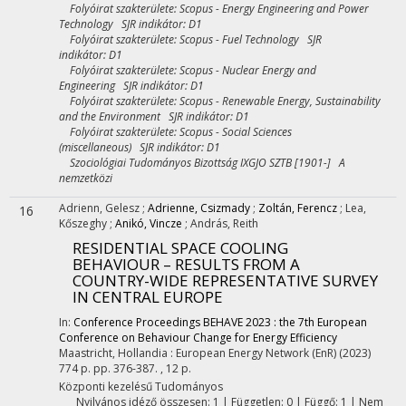
Folyóirat szakterülete: Scopus - Energy Engineering and Power
Technology SJR indikátor: D1
Folyóirat szakterülete: Scopus - Fuel Technology SJR
indikátor: D1
Folyóirat szakterülete: Scopus - Nuclear Energy and
Engineering SJR indikátor: D1
Folyóirat szakterülete: Scopus - Renewable Energy, Sustainability
and the Environment SJR indikátor: D1
Folyóirat szakterülete: Scopus - Social Sciences
(miscellaneous) SJR indikátor: D1
Szociológiai Tudományos Bizottság IXGJO SZTB [1901-] A
nemzetközi
Adrienn, Gelesz
;
Adrienne, Csizmady
;
Zoltán, Ferencz
;
Lea,
16
Kőszeghy
;
Anikó, Vincze
;
András, Reith
RESIDENTIAL SPACE COOLING
BEHAVIOUR – RESULTS FROM A
COUNTRY-WIDE REPRESENTATIVE SURVEY
IN CENTRAL EUROPE
In:
Conference Proceedings BEHAVE 2023 : the 7th European
Conference on Behaviour Change for Energy Efficiency
Maastricht, Hollandia :
European Energy Network (EnR)
(2023)
774 p.
pp. 376-387. , 12 p.
Központi kezelésű
Tudományos
Nyilvános idéző összesen: 1
| Független: 0 | Függő: 1 | Nem