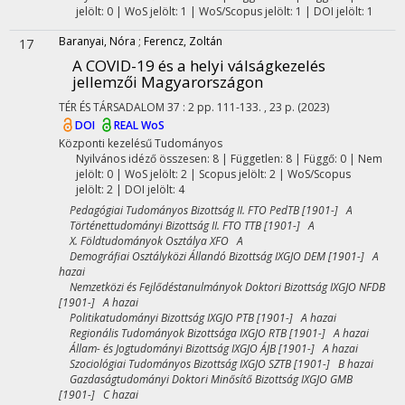
jelölt: 0 | WoS jelölt: 1 | WoS/Scopus jelölt: 1 | DOI jelölt: 1
Baranyai, Nóra
;
Ferencz, Zoltán
17
A COVID-19 és a helyi válságkezelés
jellemzői Magyarországon
TÉR ÉS TÁRSADALOM
37
:
2
pp. 111-133. , 23 p.
(2023)
DOI
REAL
WoS
Központi kezelésű
Tudományos
Nyilvános idéző összesen: 8
| Független: 8 | Függő: 0 | Nem
jelölt: 0 | WoS jelölt: 2 | Scopus jelölt: 2 | WoS/Scopus
jelölt: 2 | DOI jelölt: 4
Pedagógiai Tudományos Bizottság II. FTO PedTB [1901-] A
Történettudományi Bizottság II. FTO TTB [1901-] A
X. Földtudományok Osztálya XFO A
Demográfiai Osztályközi Állandó Bizottság IXGJO DEM [1901-] A
hazai
Nemzetközi és Fejlődéstanulmányok Doktori Bizottság IXGJO NFDB
[1901-] A hazai
Politikatudományi Bizottság IXGJO PTB [1901-] A hazai
Regionális Tudományok Bizottsága IXGJO RTB [1901-] A hazai
Állam- és Jogtudományi Bizottság IXGJO ÁJB [1901-] A hazai
Szociológiai Tudományos Bizottság IXGJO SZTB [1901-] B hazai
Gazdaságtudományi Doktori Minősítő Bizottság IXGJO GMB
[1901-] C hazai