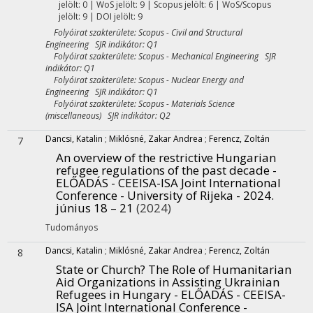
jelölt: 0 | WoS jelölt: 9 | Scopus jelölt: 6 | WoS/Scopus
jelölt: 9 | DOI jelölt: 9
Folyóirat szakterülete: Scopus - Civil and Structural
Engineering SJR indikátor: Q1
Folyóirat szakterülete: Scopus - Mechanical Engineering SJR
indikátor: Q1
Folyóirat szakterülete: Scopus - Nuclear Energy and
Engineering SJR indikátor: Q1
Folyóirat szakterülete: Scopus - Materials Science
(miscellaneous) SJR indikátor: Q2
Dancsi, Katalin
;
Miklósné, Zakar Andrea
;
Ferencz, Zoltán
7
An overview of the restrictive Hungarian
refugee regulations of the past decade -
ELŐADÁS - CEEISA-ISA Joint International
Conference - University of Rijeka - 2024.
június 18 – 21
(2024)
Tudományos
Dancsi, Katalin
;
Miklósné, Zakar Andrea
;
Ferencz, Zoltán
8
State or Church? The Role of Humanitarian
Aid Organizations in Assisting Ukrainian
Refugees in Hungary - ELŐADÁS - CEEISA-
ISA Joint International Conference -