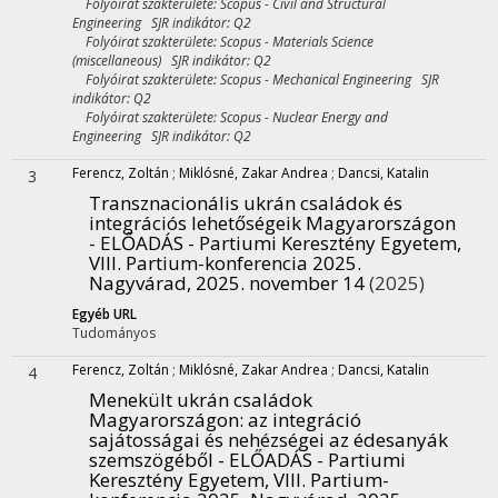
Folyóirat szakterülete: Scopus - Civil and Structural
Engineering SJR indikátor: Q2
Folyóirat szakterülete: Scopus - Materials Science
(miscellaneous) SJR indikátor: Q2
Folyóirat szakterülete: Scopus - Mechanical Engineering SJR
indikátor: Q2
Folyóirat szakterülete: Scopus - Nuclear Energy and
Engineering SJR indikátor: Q2
Ferencz, Zoltán
;
Miklósné, Zakar Andrea
;
Dancsi, Katalin
3
Transznacionális ukrán családok és
integrációs lehetőségeik Magyarországon
- ELŐADÁS - Partiumi Keresztény Egyetem,
VIII. Partium-konferencia 2025.
Nagyvárad, 2025. november 14
(2025)
Egyéb URL
Tudományos
Ferencz, Zoltán
;
Miklósné, Zakar Andrea
;
Dancsi, Katalin
4
Menekült ukrán családok
Magyarországon: az integráció
sajátosságai és nehézségei az édesanyák
szemszögéből - ELŐADÁS - Partiumi
Keresztény Egyetem, VIII. Partium-