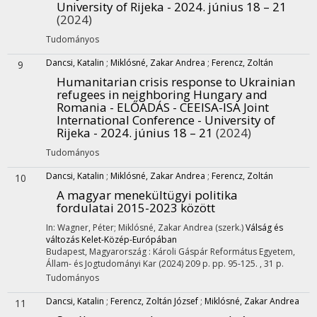
University of Rijeka - 2024. június 18 – 21
(2024)
Tudományos
Dancsi, Katalin
;
Miklósné, Zakar Andrea
;
Ferencz, Zoltán
9
Humanitarian crisis response to Ukrainian
refugees in neighboring Hungary and
Romania - ELŐADÁS - CEEISA-ISA Joint
International Conference - University of
Rijeka - 2024. június 18 – 21
(2024)
Tudományos
Dancsi, Katalin
;
Miklósné, Zakar Andrea
;
Ferencz, Zoltán
10
A magyar menekültügyi politika
fordulatai 2015-2023 között
In: Wagner, Péter; Miklósné, Zakar Andrea (szerk.)
Válság és
változás Kelet-Közép-Európában
Budapest, Magyarország :
Károli Gáspár Református Egyetem,
Állam- és Jogtudományi Kar
(2024)
209 p.
pp. 95-125. , 31 p.
Tudományos
Dancsi, Katalin
;
Ferencz, Zoltán József
;
Miklósné, Zakar Andrea
11