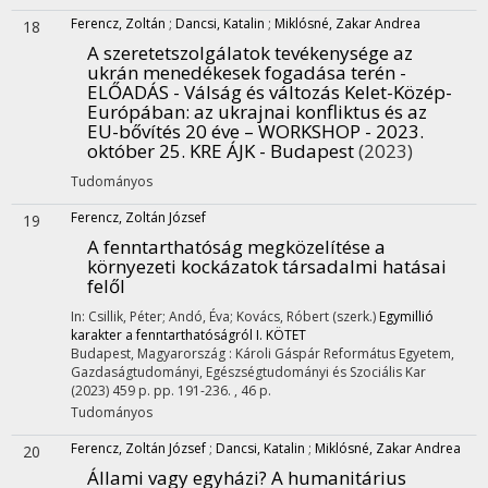
Ferencz, Zoltán
;
Dancsi, Katalin
;
Miklósné, Zakar Andrea
18
A szeretetszolgálatok tevékenysége az
ukrán menedékesek fogadása terén -
ELŐADÁS - Válság és változás Kelet-Közép-
Európában: az ukrajnai konfliktus és az
EU-bővítés 20 éve – WORKSHOP - 2023.
október 25. KRE ÁJK - Budapest
(2023)
Tudományos
Ferencz, Zoltán József
19
A fenntarthatóság megközelítése a
környezeti kockázatok társadalmi hatásai
felől
In: Csillik, Péter; Andó, Éva; Kovács, Róbert (szerk.)
Egymillió
karakter a fenntarthatóságról I. KÖTET
Budapest, Magyarország :
Károli Gáspár Református Egyetem,
Gazdaságtudományi, Egészségtudományi és Szociális Kar
(2023)
459 p.
pp. 191-236. , 46 p.
Tudományos
Ferencz, Zoltán József
;
Dancsi, Katalin
;
Miklósné, Zakar Andrea
20
Állami vagy egyházi? A humanitárius