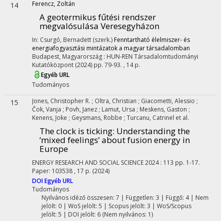
Ferencz, Zoltán
14
A geotermikus fűtési rendszer
megvalósulása Veresegyházon
In: Csurgó, Bernadett (szerk.)
Fenntartható élelmiszer- és
energiafogyasztási mintázatok a magyar társadalomban
Budapest, Magyarország :
HUN-REN Társadalomtudományi
Kutatóközpont
(2024)
pp. 79-93. , 14 p.
Egyéb URL
Tudományos
Jones, Christopher R.
;
Oltra, Christian
;
Giacometti, Alessio
;
15
Čok, Vanja
;
Povh, Janez
;
Lamut, Ursa
;
Meskens, Gaston
;
Kenens, Joke
;
Geysmans, Robbe
;
Turcanu, Catrinel
et al.
The clock is ticking: Understanding the
‘mixed feelings’ about fusion energy in
Europe
ENERGY RESEARCH AND SOCIAL SCIENCE
2024
:
113
pp. 1-17.
Paper: 103538 , 17 p.
(2024)
DOI
Egyéb URL
Tudományos
Nyilvános idéző összesen: 7
| Független: 3 | Függő: 4 | Nem
jelölt: 0 | WoS jelölt: 5 | Scopus jelölt: 3 | WoS/Scopus
jelölt: 5 | DOI jelölt: 6 (Nem nyilvános: 1)