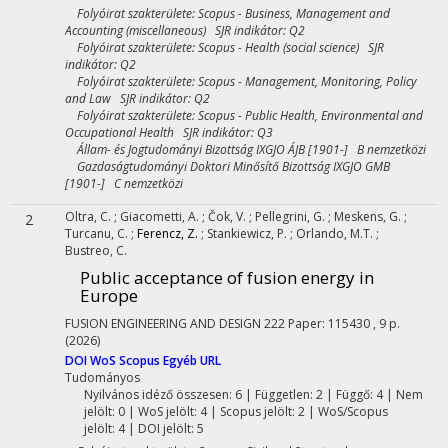
Folyóirat szakterülete: Scopus - Business, Management and
Accounting (miscellaneous) SJR indikátor: Q2
Folyóirat szakterülete: Scopus - Health (social science) SJR
indikátor: Q2
Folyóirat szakterülete: Scopus - Management, Monitoring, Policy
and Law SJR indikátor: Q2
Folyóirat szakterülete: Scopus - Public Health, Environmental and
Occupational Health SJR indikátor: Q3
Állam- és Jogtudományi Bizottság IXGJO ÁJB [1901-] B nemzetközi
Gazdaságtudományi Doktori Minősítő Bizottság IXGJO GMB
[1901-] C nemzetközi
Oltra, C.
;
Giacometti, A.
;
Čok, V.
;
Pellegrini, G.
;
Meskens, G.
;
2
Turcanu, C.
;
Ferencz, Z.
;
Stankiewicz, P.
;
Orlando, M.T.
;
Bustreo, C.
Public acceptance of fusion energy in
Europe
FUSION ENGINEERING AND DESIGN
222
Paper: 115430 , 9 p.
(2026)
DOI
WoS
Scopus
Egyéb URL
Tudományos
Nyilvános idéző összesen: 6
| Független: 2 | Függő: 4 | Nem
jelölt: 0 | WoS jelölt: 4 | Scopus jelölt: 2 | WoS/Scopus
jelölt: 4 | DOI jelölt: 5