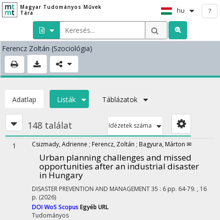
Magyar Tudományos Művek
hu
?
Tára
Ferencz Zoltán
(Szociológia)
Adatlap
Listák
Táblázatok
148 találat
Idézetek száma
Csizmady, Adrienne
;
Ferencz, Zoltán
;
Bagyura, Márton ✉
1
Urban planning challenges and missed
opportunities after an industrial disaster
in Hungary
DISASTER PREVENTION AND MANAGEMENT
35
:
6
pp. 64-79. , 16
p.
(2026)
DOI
WoS
Scopus
Egyéb URL
Tudományos