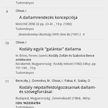
Tudományos
Olsvai, I
9
A dallamrendezés koncepciója
MAGYAR ZENE
32
pp. 23-41. , 19 p.
(1992)
Tudományos
Zenetudományi Bizottság I.NYIO Zene Biz [1901-] A
Olsvai, I
10
Kodály egyik "galántai" dallama
In: Bónis, Ferenc (szerk.)
Kodály Zoltán és Szabolcsi Bence
emlékezete
Kecskemét, Magyarország :
Kodály Intézet
(1992)
346 p.
pp.
151-160. , 10 p.
Tudományos
Bereczky, J
;
Domokos, M
;
Olsvai, I
;
Paksa, K
;
Szalay, O
11
Kodály népdalfeldolgozásainak dallam-
és szövegforrásai
Budapest, Magyarország :
Zeneműkiadó
(1984)
,
460 p.
ISBN:
9633304784
Tudományos