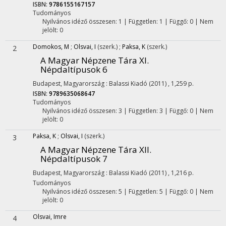
ISBN:
9786155167157
Tudományos
Nyilvános idéző összesen: 1
| Független: 1 | Függő: 0 | Nem
jelölt: 0
Domokos, M
;
Olsvai, I
(szerk.)
;
Paksa, K
(szerk.)
2
A Magyar Népzene Tára XI.
Népdaltípusok 6
Budapest, Magyarország :
Balassi Kiadó
(2011)
,
1,259 p.
ISBN:
9789635068647
Tudományos
Nyilvános idéző összesen: 3
| Független: 3 | Függő: 0 | Nem
jelölt: 0
Paksa, K
;
Olsvai, I
(szerk.)
3
A Magyar Népzene Tára XII.
Népdaltípusok 7
Budapest, Magyarország :
Balassi Kiadó
(2011)
,
1,216 p.
Tudományos
Nyilvános idéző összesen: 5
| Független: 5 | Függő: 0 | Nem
jelölt: 0
Olsvai, Imre
4