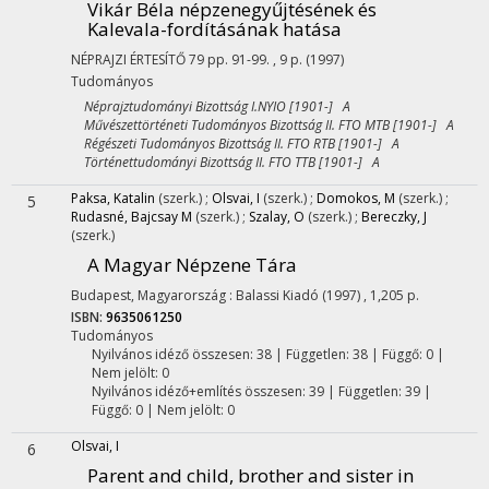
Vikár Béla népzenegyűjtésének és
Kalevala-fordításának hatása
NÉPRAJZI ÉRTESÍTŐ
79
pp. 91-99. , 9 p.
(1997)
Tudományos
Néprajztudományi Bizottság I.NYIO [1901-] A
Művészettörténeti Tudományos Bizottság II. FTO MTB [1901-] A
Régészeti Tudományos Bizottság II. FTO RTB [1901-] A
Történettudományi Bizottság II. FTO TTB [1901-] A
Paksa, Katalin
(szerk.)
;
Olsvai, I
(szerk.)
;
Domokos, M
(szerk.)
;
5
Rudasné, Bajcsay M
(szerk.)
;
Szalay, O
(szerk.)
;
Bereczky, J
(szerk.)
A Magyar Népzene Tára
Budapest, Magyarország :
Balassi Kiadó
(1997)
,
1,205 p.
ISBN:
9635061250
Tudományos
Nyilvános idéző összesen: 38
| Független: 38 | Függő: 0 |
Nem jelölt: 0
Nyilvános idéző+említés összesen: 39
| Független: 39 |
Függő: 0 | Nem jelölt: 0
Olsvai, I
6
Parent and child, brother and sister in