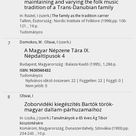
maintaining and varying the folk music
tradition of a Trans-Danubian family
In: Rüütel, I (szerk.)
The family as the tradition carrier
Tallinn, Észtország :
Nordic Institute of Folklore
(1996)
pp. 106-
121. , 16 p.
Tudományos
Domokos, M
;
Olsvai, I
(szerk.)
7
A Magyar Népzene Tára IX.
Népdaltípusok 4
Budapest, Magyarország :
Balassi Kiadó
(1995)
,
1,286 p.
ISBN:
9630560432
Tudományos
Nyilvános idéző összesen: 22
| Független: 22 | Függő: 0 |
Nem jelölt: 0
Olsvai, I
8
Zoborvidéki kiegészítés Bartók török-
magyar dallam-párhuzamaihoz
In: Liszka, J (szerk.)
Tanulmányok a 65 éves Ág Tibor
köszöntésére
Komárom, Magyarország,
Dunaszerdahely, Szlovákia
(1993)
pp.
234-243. , 10 p.