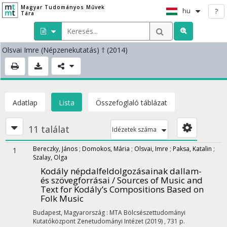
Magyar Tudományos Művek
hu
?
Tára
Olsvai Imre
(Népzenekutatás)
† (2014)
Adatlap
Lista
Összefoglaló táblázat
11 találat
Idézetek száma
Bereczky, János
;
Domokos, Mária
;
Olsvai, Imre
;
Paksa, Katalin
;
1
Szalay, Olga
Kodály népdalfeldolgozásainak dallam-
és szövegforrásai / Sources of Music and
Text for Kodály’s Compositions Based on
Folk Music
Budapest, Magyarország :
MTA Bölcsészettudományi
Kutatóközpont Zenetudományi Intézet
(2019)
,
731 p.