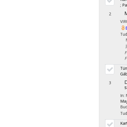
;
Pa
M
2
VIR
Tu
Fol
Fol
Tün
Gáb
D
3
s
In:
Mag
Bud
Tu
Kar