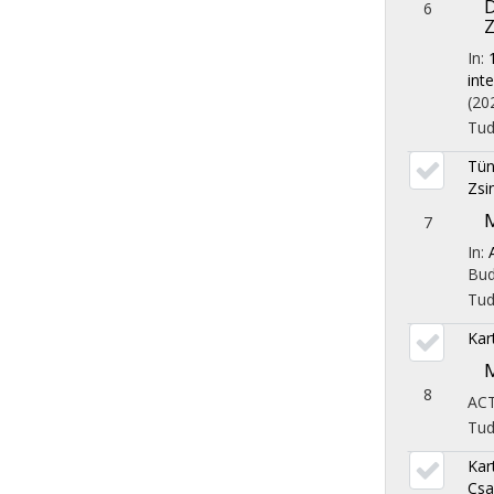
D
6
Z
In:
int
(20
Tu
Tün
Zsi
M
7
In:
Bud
Tu
Kart
M
8
AC
Tu
Kar
Csa