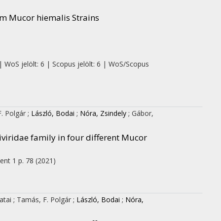
om Mucor hiemalis Strains
| WoS jelölt: 6 | Scopus jelölt: 6 | WoS/Scopus
. Polgár
;
László, Bodai
;
Nóra, Zsindely
;
Gábor,
iviridae family in four different Mucor
ent 1
p. 78
(2021)
atai
;
Tamás, F. Polgár
;
László, Bodai
;
Nóra,