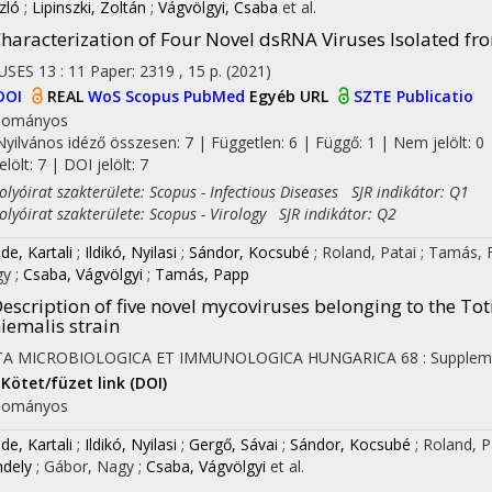
zló
;
Lipinszki, Zoltán
;
Vágvölgyi, Csaba
et al.
haracterization of Four Novel dsRNA Viruses Isolated fr
USES
13
:
11
Paper: 2319 , 15 p.
(2021)
DOI
REAL
WoS
Scopus
PubMed
Egyéb URL
SZTE Publicatio
dományos
Nyilvános idéző összesen: 7
| Független: 6 | Függő: 1 | Nem jelölt: 0 
jelölt: 7 | DOI jelölt: 7
yóirat szakterülete: Scopus - Infectious Diseases SJR indikátor: Q1
yóirat szakterülete: Scopus - Virology SJR indikátor: Q2
de, Kartali
;
Ildikó, Nyilasi
;
Sándor, Kocsubé
;
Roland, Patai
;
Tamás, F
gy
;
Csaba, Vágvölgyi
;
Tamás, Papp
escription of five novel mycoviruses belonging to the Tot
iemalis strain
TA MICROBIOLOGICA ET IMMUNOLOGICA HUNGARICA
68
:
Supplem
Kötet/füzet link (DOI)
dományos
de, Kartali
;
Ildikó, Nyilasi
;
Gergő, Sávai
;
Sándor, Kocsubé
;
Roland, P
ndely
;
Gábor, Nagy
;
Csaba, Vágvölgyi
et al.