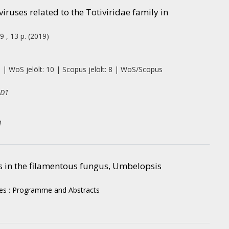
ruses related to the Totiviridae family in
9 , 13 p.
(2019)
0 | WoS jelölt: 10 | Scopus jelölt: 8 | WoS/Scopus
 D1
1
s in the filamentous fungus, Umbelopsis
ses : Programme and Abstracts