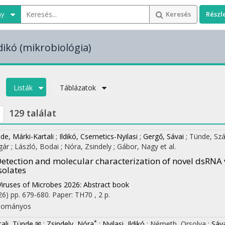
ny
Keresés
Részl
ldikó
(mikrobiológia)
Listák
Táblázatok
129 találat
de, Márki-Kartali
;
Ildikó, Csernetics-Nyilasi
;
Gergő, Sávai
;
Tünde, Szá
gár
;
László, Bodai
;
Nóra, Zsindely
;
Gábor, Nagy
et al.
etection and molecular characterization of novel dsRNA 
solates
Viruses of Microbes 2026: Abstract book
26)
pp. 679-680. Paper: TH70 , 2 p.
dományos
*
tali, Tünde ✉
;
Zsindely, Nóra
;
Nyilasi, Ildikó
;
Németh, Orsolya
;
Sáv