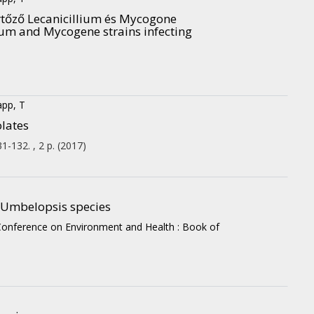
tőző Lecanicillium és Mycogone
ium and Mycogene strains infecting
app, T
olates
31-132. , 2 p.
(2017)
 Umbelopsis species
onference on Environment and Health : Book of