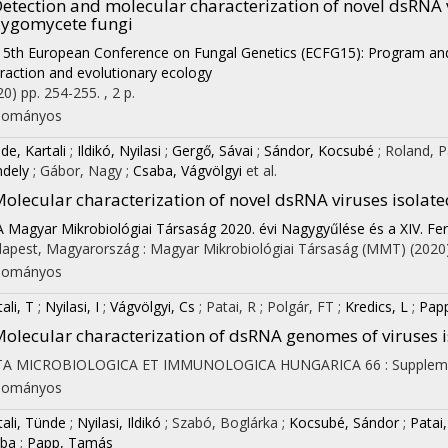
etection and molecular characterization of novel dsRNA v
ygomycete fungi
15th European Conference on Fungal Genetics (ECFG15): Program and 
eraction and evolutionary ecology
20)
pp. 254-255. , 2 p.
dományos
de, Kartali
;
Ildikó, Nyilasi
;
Gergő, Sávai
;
Sándor, Kocsubé
;
Roland, P
ndely
;
Gábor, Nagy
;
Csaba, Vágvölgyi
et al.
olecular characterization of novel dsRNA viruses isolat
A Magyar Mikrobiológiai Társaság 2020. évi Nagygyűlése és a XIV. Fe
apest, Magyarország :
Magyar Mikrobiológiai Társaság (MMT)
(2020
dományos
ali, T
;
Nyilasi, I
;
Vágvölgyi, Cs
;
Patai, R
;
Polgár, FT
;
Kredics, L
;
Papp
olecular characterization of dsRNA genomes of viruses 
TA MICROBIOLOGICA ET IMMUNOLOGICA HUNGARICA
66
:
Supplem
dományos
tali, Tünde
;
Nyilasi, Ildikó
;
Szabó, Boglárka
;
Kocsubé, Sándor
;
Patai
ba
;
Papp, Tamás