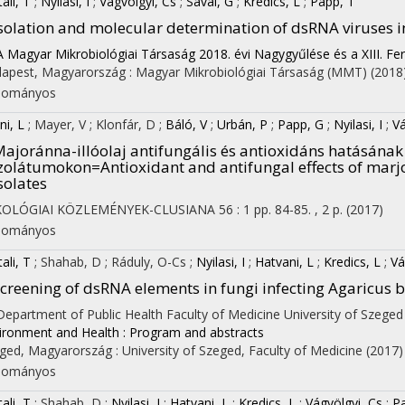
ali, T
;
Nyilasi, I
;
Vágvölgyi, Cs
;
Sávai, G
;
Kredics, L
;
Papp, T
solation and molecular determination of dsRNA viruses
A Magyar Mikrobiológiai Társaság 2018. évi Nagygyűlése és a XIII. Fe
apest, Magyarország :
Magyar Mikrobiológiai Társaság (MMT)
(2018
dományos
ni, L
;
Mayer, V
;
Klonfár, D
;
Báló, V
;
Urbán, P
;
Papp, G
;
Nyilasi, I
;
Vá
ajoránna-illóolaj antifungális és antioxidáns hatásának
zolátumokon=Antioxidant and antifungal effects of marjo
solates
KOLÓGIAI KÖZLEMÉNYEK-CLUSIANA
56
:
1
pp. 84-85. , 2 p.
(2017)
dományos
ali, T
;
Shahab, D
;
Ráduly, O-Cs
;
Nyilasi, I
;
Hatvani, L
;
Kredics, L
;
Vá
creening of dsRNA elements in fungi infecting Agaricus 
 Department of Public Health Faculty of Medicine University of Szeged
ironment and Health : Program and abstracts
ged, Magyarország :
University of Szeged, Faculty of Medicine
(2017)
dományos
ali, T
;
Shahab, D
;
Nyilasi, I
;
Hatvani, L
;
Kredics, L
;
Vágvölgyi, Cs
;
P