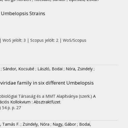
n Umbelopsis Strains
| WoS jelölt: 3 | Scopus jelölt: 2 | WoS/Scopus
;
Sándor, Kocsubé
;
László, Bodai
;
Nóra, Zsindely
;
viridae family in six different Umbelopsis
obiológiai Társaság és a MMT Alapítványa (szerk.)
A
ciós Kollokvium : Absztraktfüzet
)
54 p.
p. 27
, Tamás F.
;
Zsindely, Nóra
;
Nagy, Gábor
;
Bodai,