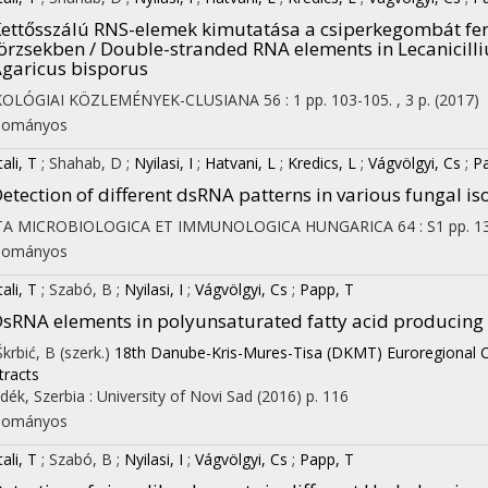
ettősszálú RNS-elemek kimutatása a csiperkegombát fer
örzsekben / Double-stranded RNA elements in Lecanicill
garicus bisporus
KOLÓGIAI KÖZLEMÉNYEK-CLUSIANA
56
:
1
pp. 103-105. , 3 p.
(2017)
dományos
ali, T
;
Shahab, D
;
Nyilasi, I
;
Hatvani, L
;
Kredics, L
;
Vágvölgyi, Cs
;
P
etection of different dsRNA patterns in various fungal is
TA MICROBIOLOGICA ET IMMUNOLOGICA HUNGARICA
64
:
S1
pp. 1
dományos
ali, T
;
Szabó, B
;
Nyilasi, I
;
Vágvölgyi, Cs
;
Papp, T
sRNA elements in polyunsaturated fatty acid producing
Škrbić, B (szerk.)
18th Danube-Kris-Mures-Tisa (DKMT) Euroregional C
tracts
idék, Szerbia :
University of Novi Sad
(2016)
p. 116
dományos
ali, T
;
Szabó, B
;
Nyilasi, I
;
Vágvölgyi, Cs
;
Papp, T