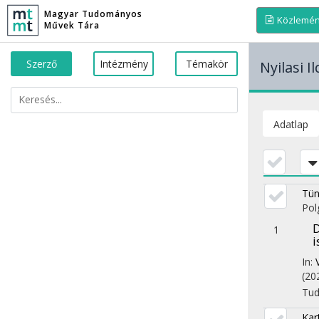
Magyar Tudományos
Közlemé
Művek Tára
Szerző
Intézmény
Témakör
Nyilasi I
Adatlap
Tün
Pol
D
1
i
In:
(20
Tu
Kar