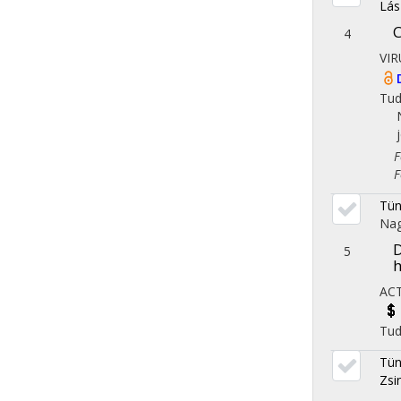
Lás
C
4
VIR
Tu
Fol
Fol
Tün
Na
D
5
h
AC
Tu
Tün
Zsi