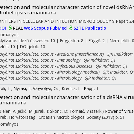
etection and molecular characterization of novel dsRNA vi
Umbelopsis ramanniana
ONTIERS IN CELLULAR AND INFECTION MICROBIOLOGY
9
Paper: 24
DOI
REAL
WoS
Scopus
PubMed
SZTE Publicatio
dományos
Nyilvános idéző összesen: 10
| Független: 8 | Függő: 2 | Nem jelölt: 
jelölt: 10 | DOI jelölt: 10
yóirat szakterülete: Scopus - Medicine (miscellaneous) SJR indikátor:
yóirat szakterülete: Scopus - Immunology SJR indikátor: Q1
on
yóirat szakterülete: Scopus - Infectious Diseases SJR indikátor: Q1
yóirat szakterülete: Scopus - Microbiology (medical) SJR indikátor: Q
yóirat szakterülete: Scopus - Microbiology SJR indikátor: Q1
ali, T
;
Nyilasi, I
;
Vágvölgyi, Cs
;
Kredics, L
;
Papp, T
etection and molecular characterisation of a dsRNA viru
ramanniana
Bielen, A; Ježić, M; Jurak, I; Škorić, D; Tomaić, V (szerk.)
Power of Viru
reb, Horvátország :
Croatian Microbiological Society
(2018)
p. 51
dományos