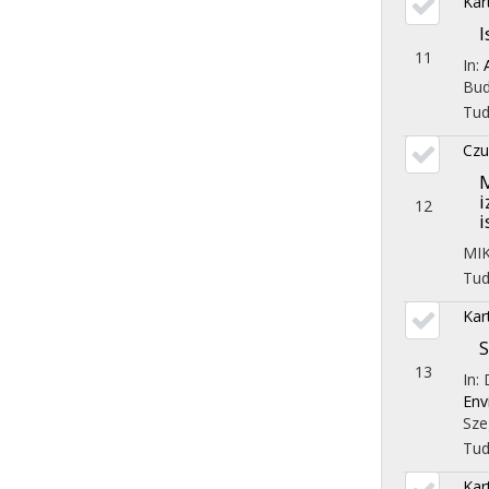
Kart
I
11
In:
Bud
Tu
Czu
M
i
12
i
MI
Tu
Kart
S
13
In:
Env
Sze
Tu
Kart