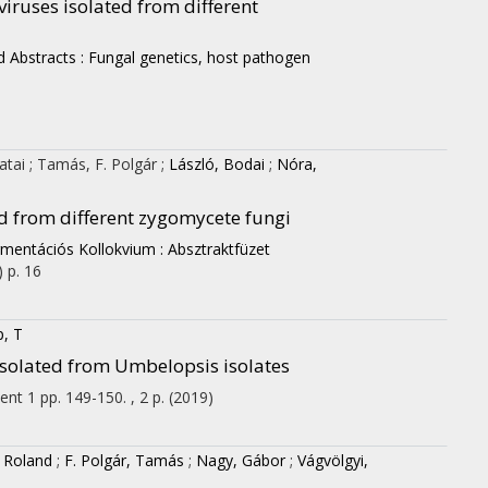
iruses isolated from different
Abstracts : Fungal genetics, host pathogen
atai
;
Tamás, F. Polgár
;
László, Bodai
;
Nóra,
ed from different zygomycete fungi
rmentációs Kollokvium : Absztraktfüzet
)
p. 16
, T
isolated from Umbelopsis isolates
ent 1
pp. 149-150. , 2 p.
(2019)
, Roland
;
F. Polgár, Tamás
;
Nagy, Gábor
;
Vágvölgyi,