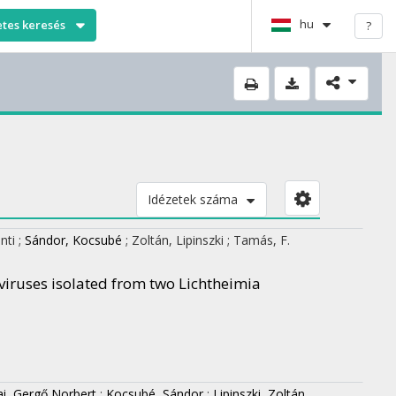
hu
etes keresés
?
Idézetek száma
nti
;
Sándor, Kocsubé
;
Zoltán, Lipinszki
;
Tamás, F.
viruses isolated from two Lichtheimia
ai, Gergő Norbert
;
Kocsubé, Sándor
;
Lipinszki, Zoltán