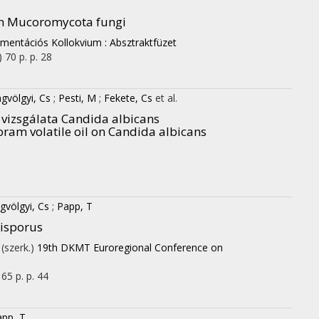
 in Mucoromycota fungi
rmentációs Kollokvium : Absztraktfüzet
)
70 p.
p. 28
gvölgyi, Cs
;
Pesti, M
;
Fekete, Cs
et al.
 vizsgálata Candida albicans
ram volatile oil on Candida albicans
gvölgyi, Cs
;
Papp, T
bisporus
 (szerk.)
19th DKMT Euroregional Conference on
65 p.
p. 44
app, T