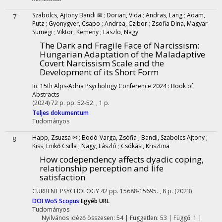
Szabolcs, Ajtony Bandi ✉
;
Dorian, Vida
;
Andras, Lang
;
Adam,
7
Putz
;
Gyonygver, Csapo
;
Andrea, Czibor
;
Zsofia Dina, Magyar-
Sumegi
;
Viktor, Kemeny
;
Laszlo, Nagy
The Dark and Fragile Face of Narcissism:
Hungarian Adaptation of the Maladaptive
Covert Narcissism Scale and the
Development of its Short Form
In:
15th Alps-Adria Psychology Conference 2024 : Book of
Abstracts
(2024)
72 p.
pp. 52-52. , 1 p.
Teljes dokumentum
Tudományos
Happ, Zsuzsa ✉
;
Bodó-Varga, Zsófia
;
Bandi, Szabolcs Ajtony
;
8
Kiss, Enikő Csilla
;
Nagy, László
;
Csókási, Krisztina
How codependency affects dyadic coping,
relationship perception and life
satisfaction
CURRENT PSYCHOLOGY
42
pp. 15688-15695. , 8 p.
(2023)
DOI
WoS
Scopus
Egyéb URL
Tudományos
Nyilvános idéző összesen: 54
| Független: 53 | Függő: 1 |