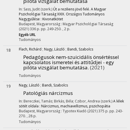
pilóta vizsgálat bemutatása
In: Sass, Judit (szerk.)
Út a reziliens jövő felé. A Magyar
Pszichológiai Társaság XXIX. Országos Tudományos
Nagygyűlése : Kivonatkötet
Budapest, Magyarország :
Magyar Pszichológiai Társaság
(2021)
336 p.
pp. 249-250. , 2 p.
Egyéb URL
Tudományos
Flach, Richárd
;
Nagy, László
;
Bandi, Szabolcs
18
Pedagógusok nem-szuicidális önsértéssel
kapcsolatos ismeretei és attitűdjei - egy
pilóta vizsgálat bemutatása.
(2021)
Tudományos
Nagy, László
;
Bandi, Szabolcs
19
Patológiás nárcizmus
In: Bereczkei, Tamás; Birkás, Béla; Czibor, Andrea (szerk.)
A lélek
sötét oldala : Nárcizmus, machiavellizmus, pszichopátia
Budapest, Magyarország :
Typotex Kiadó
(2021)
375 p.
pp. 243-
270. , 28 p.
Tudományos