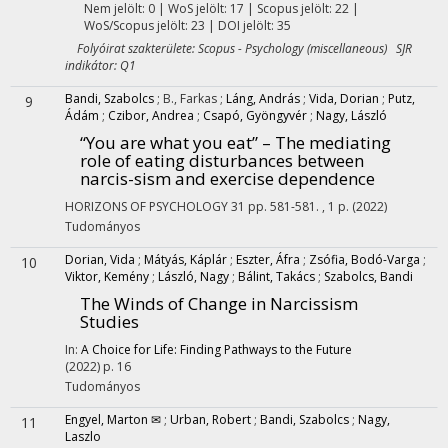
Nem jelölt: 0 | WoS jelölt: 17 | Scopus jelölt: 22 |
WoS/Scopus jelölt: 23 | DOI jelölt: 35
Folyóirat szakterülete: Scopus - Psychology (miscellaneous) SJR
indikátor: Q1
Bandi, Szabolcs
;
B., Farkas
;
Láng, András
;
Vida, Dorian
;
Putz,
9
Ádám
;
Czibor, Andrea
;
Csapó, Gyöngyvér
;
Nagy, László
“You are what you eat” – The mediating
role of eating disturbances between
narcis-sism and exercise dependence
HORIZONS OF PSYCHOLOGY
31
pp. 581-581. , 1 p.
(2022)
Tudományos
Dorian, Vida
;
Mátyás, Káplár
;
Eszter, Áfra
;
Zsófia, Bodó-Varga
;
10
Viktor, Kemény
;
László, Nagy
;
Bálint, Takács
;
Szabolcs, Bandi
The Winds of Change in Narcissism
Studies
In:
A Choice for Life: Finding Pathways to the Future
(2022)
p. 16
Tudományos
Engyel, Marton ✉
;
Urban, Robert
;
Bandi, Szabolcs
;
Nagy,
11
Laszlo