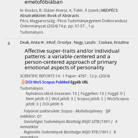
emetofóbiában
In: Kovács, B; Glázer-Kniesz, A; Tislér, Á (szerk.)
MEDPÉCS:
Absztraktkötet: Book of Abstracts
Pécs, Magyarország :
Pécsi Tudományegyetem Doktorandusz
Önkormányzat
(2024)
74 p.
pp. 57-57. , 1 p.
Tudományos
Deak, Anita ✉
;
Inhof, Orsolya
;
Nagy, Laszlo
;
Csokasi, Krisztina
6
Affective super-traits and/or individual
patterns: a variable-centered and a
person-centered approach of primary
emotional aspects of personality
SCIENTIFIC REPORTS
14
:
1
Paper: 4787 , 12 p.
(2024)
DOI
WoS
Scopus
PubMed
Egyéb URL
Tudományos
Nyilvános idéző összesen: 10
| Független: 10 | Függő: 0 |
Nem jelölt: 0 | WoS jelölt: 3 | Scopus jelölt: 2 | WoS/Scopus
jelölt: 3 | DOI jelölt: 6
Folyóirat szakterülete: Scopus - Multidisciplinary SJR
indikátor: Q1
Szociológiai Tudományos Bizottság IXGJO SZTB [1901-] A
nemzetközi
Regionális Tudományok Bizottsága IXGJO RTB [1901-] B
nemzetközi