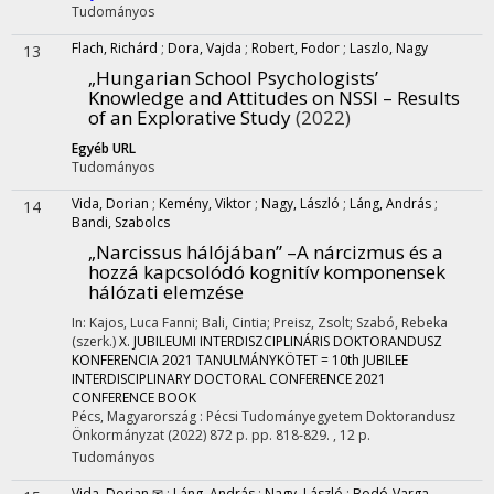
Tudományos
Flach, Richárd
;
Dora, Vajda
;
Robert, Fodor
;
Laszlo, Nagy
13
„Hungarian School Psychologists’
Knowledge and Attitudes on NSSI – Results
of an Explorative Study
(2022)
Egyéb URL
Tudományos
Vida, Dorian
;
Kemény, Viktor
;
Nagy, László
;
Láng, András
;
14
Bandi, Szabolcs
„Narcissus hálójában” –A nárcizmus és a
hozzá kapcsolódó kognitív komponensek
hálózati elemzése
In: Kajos, Luca Fanni; Bali, Cintia; Preisz, Zsolt; Szabó, Rebeka
(szerk.)
X. JUBILEUMI INTERDISZCIPLINÁRIS DOKTORANDUSZ
KONFERENCIA 2021 TANULMÁNYKÖTET = 10th JUBILEE
INTERDISCIPLINARY DOCTORAL CONFERENCE 2021
CONFERENCE BOOK
Pécs, Magyarország :
Pécsi Tudományegyetem Doktorandusz
Önkormányzat
(2022)
872 p.
pp. 818-829. , 12 p.
Tudományos
Vida, Dorian ✉
;
Láng, András
;
Nagy, László
;
Bodó-Varga,