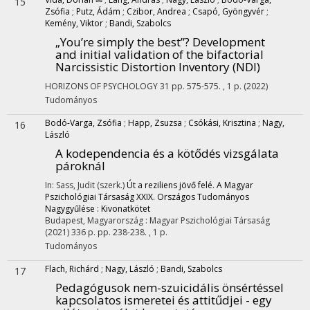
15
Zsófia
;
Putz, Ádám
;
Czibor, Andrea
;
Csapó, Gyöngyvér
;
Kemény, Viktor
;
Bandi, Szabolcs
„You’re simply the best”? Development
and initial validation of the bifactorial
Narcissistic Distortion Inventory (NDI)
HORIZONS OF PSYCHOLOGY
31
pp. 575-575. , 1 p.
(2022)
Tudományos
Bodó-Varga, Zsófia
;
Happ, Zsuzsa
;
Csókási, Krisztina
;
Nagy,
16
László
A kodependencia és a kötődés vizsgálata
pároknál
In: Sass, Judit (szerk.)
Út a reziliens jövő felé. A Magyar
Pszichológiai Társaság XXIX. Országos Tudományos
Nagygyűlése : Kivonatkötet
Budapest, Magyarország :
Magyar Pszichológiai Társaság
(2021)
336 p.
pp. 238-238. , 1 p.
Tudományos
Flach, Richárd
;
Nagy, László
;
Bandi, Szabolcs
17
Pedagógusok nem-szuicidális önsértéssel
kapcsolatos ismeretei és attitűdjei - egy