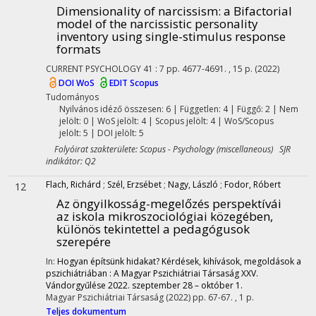
Dimensionality of narcissism: a Bifactorial
model of the narcissistic personality
inventory using single-stimulus response
formats
CURRENT PSYCHOLOGY
41
:
7
pp. 4677-4691. , 15 p.
(2022)
DOI
WoS
EDIT
Scopus
Tudományos
Nyilvános idéző összesen: 6
| Független: 4 | Függő: 2 | Nem
jelölt: 0 | WoS jelölt: 4 | Scopus jelölt: 4 | WoS/Scopus
jelölt: 5 | DOI jelölt: 5
Folyóirat szakterülete: Scopus - Psychology (miscellaneous) SJR
indikátor: Q2
Flach, Richárd
;
Szél, Erzsébet
;
Nagy, László
;
Fodor, Róbert
12
Az öngyilkosság-megelőzés perspektívái
az iskola mikroszociológiai közegében,
különös tekintettel a pedagógusok
szerepére
In:
Hogyan építsünk hidakat? Kérdések, kihívások, megoldások a
pszichiátriában : A Magyar Pszichiátriai Társaság XXV.
Vándorgyűlése 2022. szeptember 28 – október 1.
Magyar Pszichiátriai Társaság
(2022)
pp. 67-67. , 1 p.
Teljes dokumentum