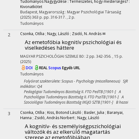
Tudományos Nagygyűlése : Természetes, hogy mesterséges? :
Kivonatkötet
Budapest, Magyarország :
Magyar Pszichológiai Társaság
(2025)
363 p.
pp. 316-317. , 2 p.
Tudományos
Csonka, Otília
;
Nagy, László
;
Zsidó, N. András ✉
2
Az emetofóbia kognitív pszichológiai és
viselkedéses háttere
MAGYAR PSZICHOLÓGIAI SZEMLE
80
:
2
pp. 342-356. , 15 p.
(2025)
DOI
REAL
Scopus
Egyéb URL
Tudományos
Folyóirat szakterülete: Scopus - Psychology (miscellaneous) SJR
indikátor: Q4
Pedagógiai Tudományos Bizottság II. FTO PedTB [1901-] A
Pszichológiai Tudományos Bizottság II. FTO PsziTB [1901-] A
Szociológiai Tudományos Bizottság IXGJO SZTB [1901-] B hazai
Csonka, Otília
;
Kiss, Botond László
;
Basler, Julia
;
Baranyai,
3
Hanna
;
Zsidó, András Norbert
;
Nagy, László
A kognitív- és személyiségpszichológiai
változók és az elkerülő magatartás
szerepe az emetofóbiában