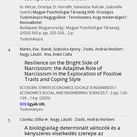
In: Vincze, Orsolya; D. Horváth, Vanessza; Kulcsár, Gabriella
(szerk.)
Magyar Pszichológiai Társaság XXXI. Országos
Tudományos Nagygyűlése : Természetes, hogy mesterséges? :
Kivonatkötet
Budapest, Magyarország :
Magyar Pszichológiai Társaság
(2025)
363 p.
pp. 325-326. , 2 p.
Tudományos
Marko, Eva
;
Bandi, Szabolcs Ajtony
;
Zsido, András Norbert
;
4
Nagy, László
;
Kiss, Enikő Csilla
Resilience on the Bright Side of
Narcissism: the Adaptive Role of
Narcissism in the Exploration of Positive
Traits and Coping Style
ECOSOEN: STIINTE ECONOMICE SOCIALE SI INGINERESTI /
ECONOMICS SOCIAL AND ENGINEERING SCIENCES
7
:
2
pp. 126-
139. , 14 p.
(2025)
DOI
Egyéb URL
Tudományos
Csonka, Otília ✉
;
Nagy, László
;
Zsidó, András Norbert
5
A biológiailag determinált változók és a
kényszeres viselkedés szerepe az